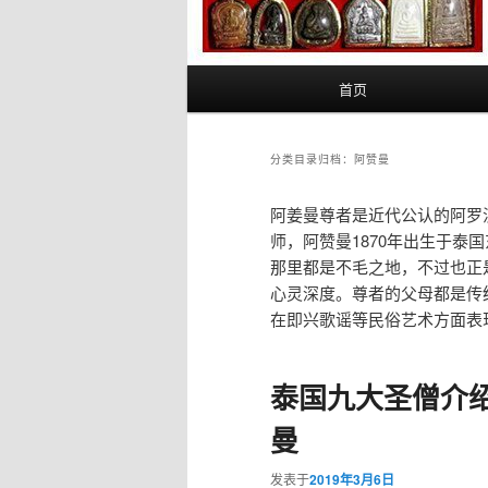
主
首页
页
分类目录归档：
阿赞曼
阿姜曼尊者是近代公认的阿罗汉
师，阿赞曼1870年出生于
那里都是不毛之地，不过也正
心灵深度。尊者的父母都是传
在即兴歌谣等民俗艺术方面表
泰国九大圣僧介
曼
发表于
2019年3月6日