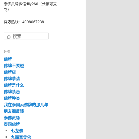
泰佛灵缘微信:tfly266（长按可复
制）
官方热线：4008067238
搜
索
分类
佛牌
佛牌不要碰
佛牌店
佛牌恭请
佛牌是什么
佛牌禁忌
佛牌种类
我在泰国卖佛牌的那几年
朋友圈反馈
泰佛灵缘
泰国佛牌
七龙佛
九面富贵佛