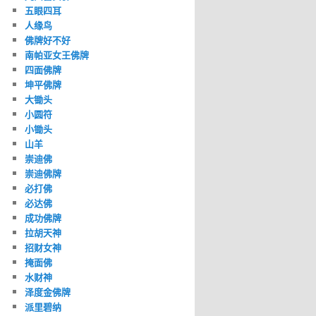
五眼四耳
人缘鸟
佛牌好不好
南帕亚女王佛牌
四面佛牌
坤平佛牌
大锄头
小圆符
小锄头
山羊
崇迪佛
崇迪佛牌
必打佛
必达佛
成功佛牌
拉胡天神
招财女神
掩面佛
水财神
泽度金佛牌
派里碧纳