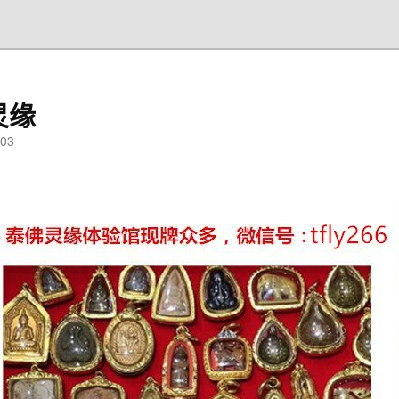
灵缘
03