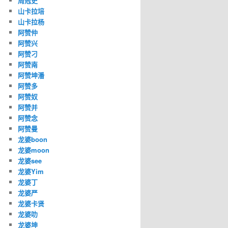
周冠史
山卡拉培
山卡拉杨
阿赞仲
阿赞兴
阿赞刁
阿赞南
阿赞坤潘
阿赞多
阿赞奴
阿赞并
阿赞念
阿赞曼
龙婆boon
龙婆moon
龙婆see
龙婆Yim
龙婆丁
龙婆严
龙婆卡贤
龙婆叻
龙婆坤