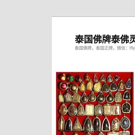
跳
跳
至
至
主
副
内
内
泰国佛牌泰佛
容
容
区
区
泰国佛牌，泰国正牌，微信：tfly
域
域