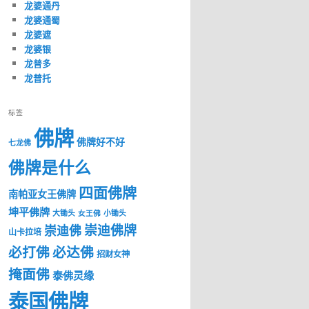
龙婆通丹
龙婆通蜀
龙婆遮
龙婆银
龙普多
龙普托
标签
佛牌
佛牌好不好
七龙佛
佛牌是什么
四面佛牌
南帕亚女王佛牌
坤平佛牌
大锄头
女王佛
小锄头
崇迪佛牌
崇迪佛
山卡拉培
必打佛
必达佛
招财女神
掩面佛
泰佛灵缘
泰国佛牌