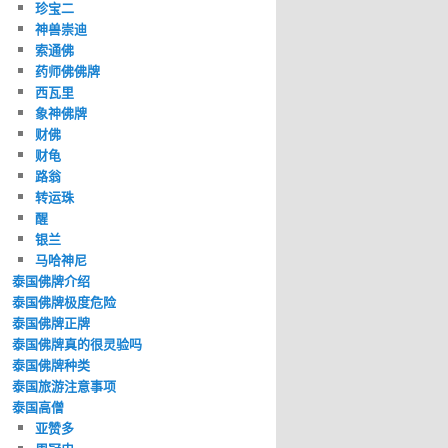
珍宝二
神兽崇迪
索通佛
药师佛佛牌
西瓦里
象神佛牌
财佛
财龟
路翁
转运珠
醒
银兰
马哈神尼
泰国佛牌介绍
泰国佛牌极度危险
泰国佛牌正牌
泰国佛牌真的很灵验吗
泰国佛牌种类
泰国旅游注意事项
泰国高僧
亚赞多