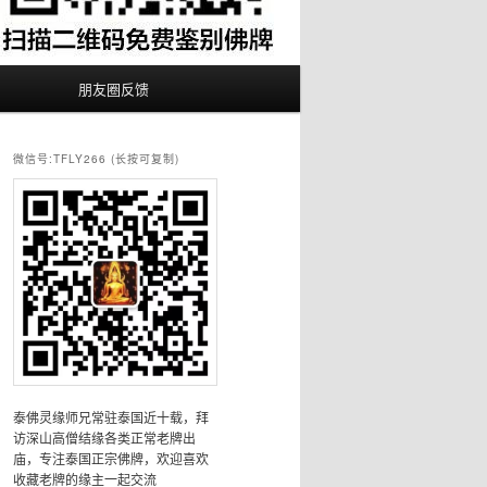
朋友圈反馈
微信号:TFLY266 (长按可复制)
泰佛灵缘师兄常驻泰国近十载，拜
访深山高僧结缘各类正常老牌出
庙，专注泰国正宗佛牌，欢迎喜欢
收藏老牌的缘主一起交流