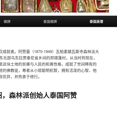
佛牌
泰国佛牌
泰国高僧
成就者。阿赞曼（1870-1949）瓦帕素踏瓦斯寺森林派大
泰国东北部乌东拉贾泰尼省乡间的邦堪蓬村，从当时到现在，
是这块土地的贫瘠与人民的和善性格，成就了世间稀有的
统的佛教徒，尊者从小就聪明机智，拥有活泼的心智，他
现优异，并热衷于修行。
绍，森林派创始人泰国阿赞