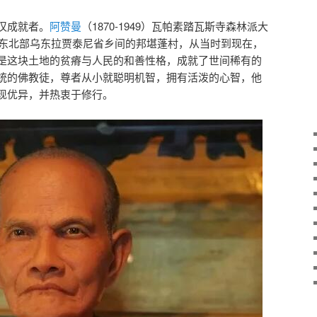
汉成就者。
阿赞曼
（1870-1949）瓦帕素踏瓦斯寺森林派大
泰国东北部乌东拉贾泰尼省乡间的邦堪蓬村，从当时到现在，
是这块土地的贫瘠与人民的和善性格，成就了世间稀有的
统的佛教徒，尊者从小就聪明机智，拥有活泼的心智，他
现优异，并热衷于修行。