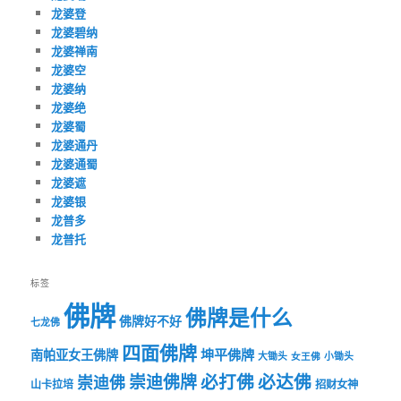
龙婆登
龙婆碧纳
龙婆禅南
龙婆空
龙婆纳
龙婆绝
龙婆蜀
龙婆通丹
龙婆通蜀
龙婆遮
龙婆银
龙普多
龙普托
标签
佛牌
佛牌是什么
佛牌好不好
七龙佛
四面佛牌
坤平佛牌
南帕亚女王佛牌
大锄头
女王佛
小锄头
必打佛
必达佛
崇迪佛牌
崇迪佛
山卡拉培
招财女神