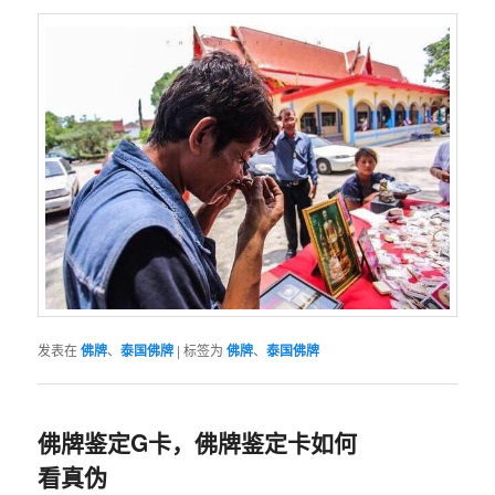
发表在
佛牌
、
泰国佛牌
|
标签为
佛牌
、
泰国佛牌
佛牌鉴定G卡，佛牌鉴定卡如何
看真伪