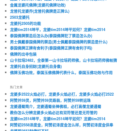
金属龙婆托佛牌(龙婆托佛牌功效)
龙普托龙婆乔(龙普托佛牌是正牌么)
2503龙婆托
龙婆托2505的功能
龙婆tim2514坤平，龙婆tim2514坤平如何？龙婆tim2514
泰国佛牌禁忌后怎么办(泰国佛牌犯了禁忌怎么办)
男士佩戴泰国佛牌的禁忌(男士佩戴泰国佛牌的禁忌是什么)
泰国佛牌正牌有舍利子(泰国佛牌正牌有舍利子吗)
佛牌的出寺包装
山卡拉培2482，全泰第一山卡拉培药师佛，山卡拉培药师佛帕猜
龙婆托自身招财(龙婆托自身像)
佛牌玉佛功效，泰国玉佛佛牌代表什么，泰国玉佛功效与作用
热门文章
龙婆多2522火焰必打，龙婆多火焰必打，龙婆多火焰必打2522
阿赞并59灵，阿赞并59灵路翁，阿赞并59转运珠
龙婆通蜀简介，龙婆通蜀坐禅佛祖，必打高僧龙婆通蜀
教你怎么分辨龙婆多火焰必达有双符管还是无符管的
龙婆tim2514坤平，龙婆tim2514坤平如何？龙婆tim2514
阿赞初2558泽度金，阿赞初泽度金怎么样，阿赞初泽度金供奉
龙婆银2553财佛好不好