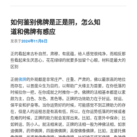
如何鉴别佛牌是正是阴，怎么知
道和佛牌有感应
发表于
2024年11月6日
正的看起来古朴自然，肃穆，有底蕴，给人感觉很纯净，而相反那
些看起来生厌恶心，花花绿绿的就要多加留个心眼，材料是最大的
区别
正统
佛牌
的外观都是非常庄严、庄重、严肃的，佛以最崇高的地位
而存在，以普度众生为目的，以帮助广大缘主为首要，在你低落的
时候拉你一把，在你成就之时推你一步。佛牌的法相基本都是以素
颜为主，白色、灰色、黑色等。正牌的功效助力在于好运、财运、
保平安和护身等。当你运势好的时候，可能感觉不到正牌助力的存
在，但是人的运程总是有高有低，所以，在你运势低落的时候或者
危难的时候，正牌的助力就会发挥出来。比如，在意外中保命；比
如转运、防小人。就法相来说，正牌的法相一般为神佛法相，如崇
迪佛牌，药师佛牌，四面佛佛牌；高僧佛像佛牌，比如，龙婆托佛
像佛牌，龙婆普佛像佛牌；神像佛牌，比如坤平将军佛牌，象神佛