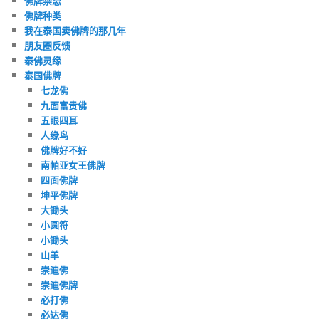
佛牌禁忌
佛牌种类
我在泰国卖佛牌的那几年
朋友圈反馈
泰佛灵缘
泰国佛牌
七龙佛
九面富贵佛
五眼四耳
人缘鸟
佛牌好不好
南帕亚女王佛牌
四面佛牌
坤平佛牌
大锄头
小圆符
小锄头
山羊
崇迪佛
崇迪佛牌
必打佛
必达佛