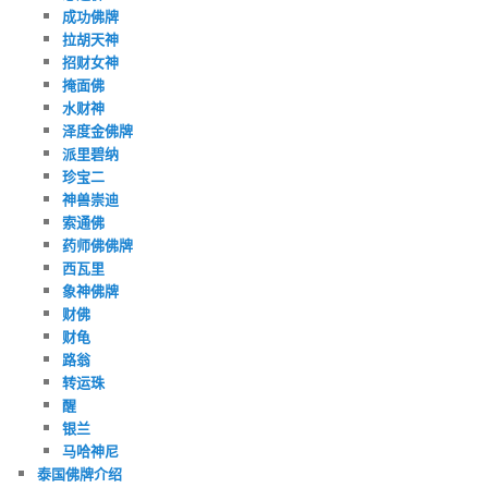
成功佛牌
拉胡天神
招财女神
掩面佛
水财神
泽度金佛牌
派里碧纳
珍宝二
神兽崇迪
索通佛
药师佛佛牌
西瓦里
象神佛牌
财佛
财龟
路翁
转运珠
醒
银兰
马哈神尼
泰国佛牌介绍