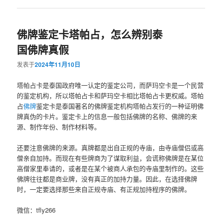
佛牌鉴定卡塔帕占，怎么辨别泰
国佛牌真假
发表于
2024年11月10日
塔帕占卡是泰国政府唯一认定的鉴定公司，而萨玛空卡是一个民营
的鉴定机构，所以塔帕占卡和萨玛空卡相比塔帕占卡更权威。塔帕
占
佛牌
鉴定卡是泰国著名的佛牌鉴定机构塔帕占发行的一种证明佛
牌真伪的卡片。鉴定卡上的信息一般包括佛牌的名称、佛牌的来
源、制作年份、制作材料等。
还要注意佛牌的来源。真牌都是出自正规的寺庙，由寺庙僧侣或高
僧亲自加持。而现在有些牌商为了谋取利益，会谎称佛牌是在某位
高僧家里奉请的，或者是在某个被商人承包的寺庙里制作的。这些
佛牌往往都是商业牌，没有真正的加持力量。因此，在选择佛牌
时，一定要选择那些来自正规寺庙、有正规加持程序的佛牌。
微信：tfly266