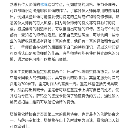
熟悉各位大师傅的
佛牌
造型特点，例如雕刻的风格、细节处理等，
可以帮助识别出是哪位师傅的作品。了解各位大师傅常用的佛牌材
质，例如某些师傅可能偏爱使用特定的金属或矿物等制作佛牌。熟
悉各位大师傅的符文风格，因为每位师傅的符文都有其独特的特
点。根据佛牌的制造年代，可以推断出可能的师傅。因为每个时期
都有一些知名的师傅在活跃。如果自己无法确定，可以询问一些专
业的佛牌收藏家或者经验丰富的商家，他们有丰富的经验和专业知
识。一些师傅会在佛牌的后面留下自己的特殊印记，通过这些印记
可以辨认出是哪位师傅的作品。有些师傅可能有使用特定颜色的习
惯，通过颜色可能可以推断出师傅。
‌泰国主要的佛牌鉴定机构有两个：萨玛空和塔帕赞佛牌协会。‌‌萨玛
空是泰国最大的佛牌协会，具有很高的影响力。其鉴定服务每次的
费用为700泰铢，鉴定时间大约需要一周。鉴定过程包括先出具软
卡，然后再出具硬卡。鉴定者可以在鉴定卡上填写自己的姓名，使
其成为专属的。萨玛空的鉴定卡提供了验证真伪的方式，通过输入
编码或扫描二维码可以验证佛牌的真伪。
‌塔帕赞佛牌协会是泰国第二大的佛牌协会，也是最老的佛牌协会之
一。‌与萨玛空相比，塔帕赞在出卡的时效更为迅速，最快的当天就
可以拿到卡。