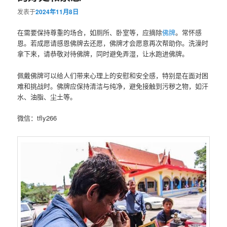
发表于
2024年11月8日
在需要保持尊重的场合，如厕所、卧室等，应摘除
佛牌
。常怀感
恩。若成愿请感恩佛牌去还愿，佛牌才会愿意再次帮助你。洗澡时
拿下来，请恭敬对待佛牌，同时避免弄湿，让水跑进佛牌。
佩戴佛牌可以给人们带来心理上的安慰和安全感，特别是在面对困
难和挑战时。佛牌应保持清洁与纯净，避免接触到污秽之物，如汗
水、油脂、尘土等。
微信：tfly266