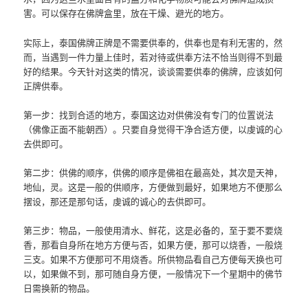
害。可以保存在佛牌盒里，放在干燥、避光的地方。
实际上，泰国佛牌正牌是不需要供奉的，供奉也是有利无害的，然
而，当遇到一件力量上佳时，若对待或供奉方法不恰当则得不到最
好的结果。今天针对这类的情况，谈谈需要供奉的佛牌，应该如何
正牌供奉。
第一步：找到合适的地方，泰国这边对供佛没有专门的位置说法
（佛像正面不能朝西）。只要自身觉得干净合适方便，以虔诚的心
去供即可。
第二步：供佛的顺序，供佛的顺序是佛祖在最高处，其次是天神，
地仙，灵。这是一般的供顺序，方便做到最好，如果地方不便那么
摆设，那还是那句话，虔诚的诚心的去供即可。
第三步：物品，一般使用清水、鲜花，这是必备的，至于要不要烧
香，那看自身所在地方方便与否，如果方便，那可以烧香，一般烧
三支。如果不方便那可不用烧香。所供物品看自己方便每天换也可
以，如果做不到，那可随自身方便，一般情况下一个星期中的佛节
日需换新的物品。