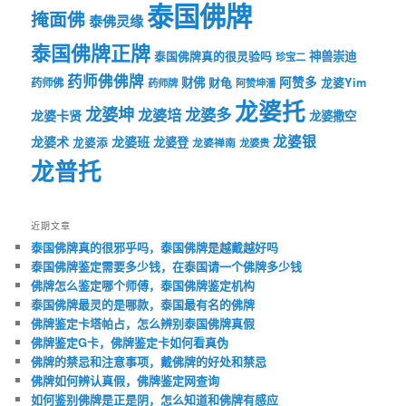
泰国佛牌
掩面佛
泰佛灵缘
泰国佛牌正牌
神兽崇迪
泰国佛牌真的很灵验吗
珍宝二
药师佛佛牌
财佛
阿赞多
药师佛
财龟
龙婆Yim
药师牌
阿赞坤潘
龙婆托
龙婆坤
龙婆多
龙婆培
龙婆卡贤
龙婆撒空
龙婆银
龙婆术
龙婆班
龙婆登
龙婆添
龙婆禅南
龙婆贵
龙普托
近期文章
泰国佛牌真的很邪乎吗，泰国佛牌是越戴越好吗
泰国佛牌鉴定需要多少钱，在泰国请一个佛牌多少钱
佛牌怎么鉴定哪个师傅，泰国佛牌鉴定机构
泰国佛牌最灵的是哪款，泰国最有名的佛牌
佛牌鉴定卡塔帕占，怎么辨别泰国佛牌真假
佛牌鉴定G卡，佛牌鉴定卡如何看真伪
佛牌的禁忌和注意事项，戴佛牌的好处和禁忌
佛牌如何辨认真假，佛牌鉴定网查询
如何鉴别佛牌是正是阴，怎么知道和佛牌有感应