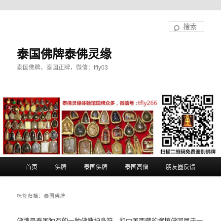
跳
跳
至
至
搜
主
副
索
内
内
泰国佛牌泰佛灵缘
容
容
泰国佛牌，泰国正牌，微信：tfly03
区
区
域
域
主
首页
佛牌
泰国佛牌
泰国高僧
朋友圈反馈
页
标签归档：
泰国佛牌
佛牌是泰国独有的一种佛教护身符，和中国西藏的擦擦佛同属于一