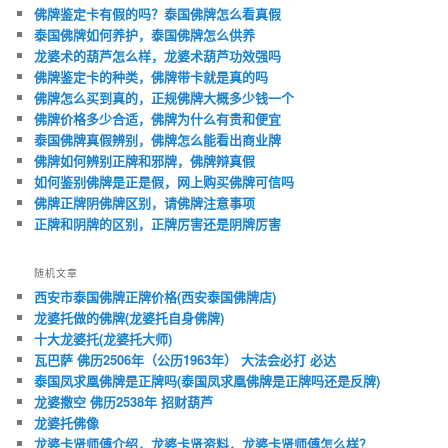
佛牌鉴定卡有假的吗？泰国佛牌怎么看真假
泰国佛牌如何养护，泰国佛牌怎么供养
龙婆术的葫芦怎么样，龙婆术葫芦功效强吗
佛牌鉴定卡的种类，佛牌带卡就是真的吗
佛牌怎么买到真的，正规佛牌大概多少钱一个
佛牌价格多少合适，佛牌为什么有贵和便宜
泰国佛牌真假辨别，佛牌怎么能看出商业牌
佛牌如何辨别正牌和邪牌，佛牌辩真假
如何鉴别佛牌是正是假，网上购买佛牌可信吗
佛牌正牌阴佛牌区别，请佛牌注意事项
正牌和阴牌的区别，正牌厉害还是阴牌厉害
随机文章
西安市泰国佛牌正牌价格(西安泰国佛牌店)
龙婆托做的佛牌(龙婆托自身佛牌)
十大龙婆托(龙婆托大师)
瓦巴萨 佛历2506年（公历1963年） 大法会必打 必达
泰国凤求凰佛牌是正牌吗(泰国凤求凰佛牌是正牌吗还是反牌)
龙婆撒空 佛历2538年 招财葫芦
龙婆托佛像
龙婆卡贤师傅介绍，龙婆卡贤资料，龙婆卡贤师傅怎么样？