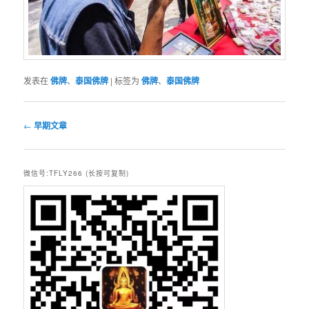
发表在
佛牌
、
泰国佛牌
|
标签为
佛牌
、
泰国佛牌
文
←
早期文章
章
导
航
微信号:TFLY266 (长按可复制)