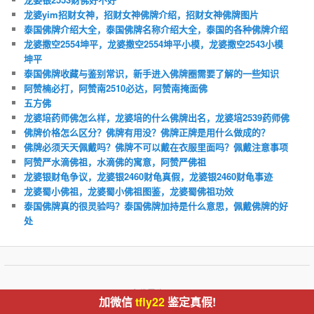
龙婆yim招财女神，招财女神佛牌介绍，招财女神佛牌图片
泰国佛牌介绍大全，泰国佛牌名称介绍大全，泰国的各种佛牌介绍
龙婆撒空2554坤平，龙婆撒空2554坤平小模，龙婆撒空2543小模
坤平
泰国佛牌收藏与鉴别常识，新手进入佛牌圈需要了解的一些知识
阿赞楠必打，阿赞南2510必达，阿赞南掩面佛
五方佛
龙婆培药师佛怎么样，龙婆培的什么佛牌出名，龙婆培2539药师佛
佛牌价格怎么区分？佛牌有用没？佛牌正牌是用什么做成的？
佛牌必须天天佩戴吗？佛牌不可以戴在衣服里面吗？佩戴注意事项
阿赞严水滴佛祖，水滴佛的寓意，阿赞严佛祖
龙婆银财龟争议，龙婆银2460财龟真假，龙婆银2460财龟事迹
龙婆蜀小佛祖，龙婆蜀小佛祖图鉴，龙婆蜀佛祖功效
泰国佛牌真的很灵验吗？泰国佛牌加持是什么意思，佩戴佛牌的好
处
版权所有
泰佛灵缘
微信号：tfly22
加微信
tfly22
鉴定真假!