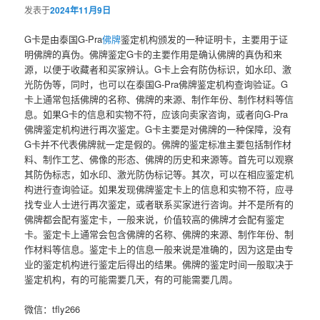
发表于
2024年11月9日
G卡是由泰国G-Pra
佛牌
鉴定机构颁发的一种证明卡，主要用于证
明佛牌的真伪。佛牌鉴定G卡的主要作用是确认佛牌的真伪和来
源，以便于收藏者和买家辨认。G卡上会有防伪标识，如水印、激
光防伪等，同时，也可以在泰国G-Pra佛牌鉴定机构查询验证。G
卡上通常包括佛牌的名称、佛牌的来源、制作年份、制作材料等信
息。如果G卡的信息和实物不符，应该向卖家咨询，或者向G-Pra
佛牌鉴定机构进行再次鉴定。G卡主要是对佛牌的一种保障，没有
G卡并不代表佛牌就一定是假的。佛牌的鉴定标准主要包括制作材
料、制作工艺、佛像的形态、佛牌的历史和来源等。首先可以观察
其防伪标志，如水印、激光防伪标记等。其次，可以在相应鉴定机
构进行查询验证。如果发现佛牌鉴定卡上的信息和实物不符，应寻
找专业人士进行再次鉴定，或者联系买家进行咨询。并不是所有的
佛牌都会配有鉴定卡，一般来说，价值较高的佛牌才会配有鉴定
卡。鉴定卡上通常会包含佛牌的名称、佛牌的来源、制作年份、制
作材料等信息。鉴定卡上的信息一般来说是准确的，因为这是由专
业的鉴定机构进行鉴定后得出的结果。佛牌的鉴定时间一般取决于
鉴定机构，有的可能需要几天，有的可能需要几周。
微信：tfly266