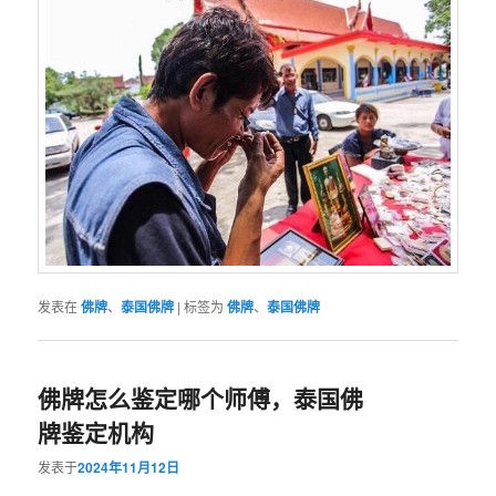
发表在
佛牌
、
泰国佛牌
|
标签为
佛牌
、
泰国佛牌
佛牌怎么鉴定哪个师傅，泰国佛
牌鉴定机构
发表于
2024年11月12日