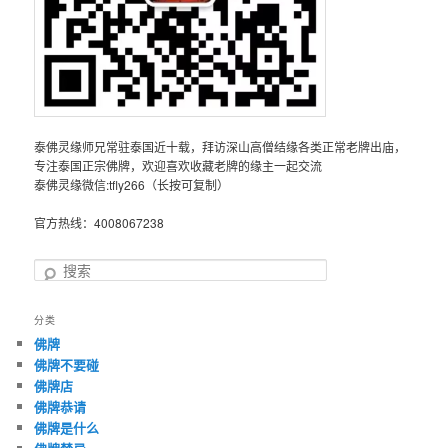
泰佛灵缘师兄常驻泰国近十载，拜访深山高僧结缘各类正常老牌出庙，
专注泰国正宗佛牌，欢迎喜欢收藏老牌的缘主一起交流
泰佛灵缘微信:tfly266（长按可复制）
官方热线：4008067238
搜
索
分类
佛牌
佛牌不要碰
佛牌店
佛牌恭请
佛牌是什么