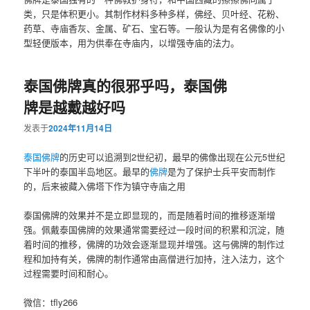
类，只是体积更小。其制作材料多种多样，佛经、贝叶经、花粉、
药草、寺庙香灰、金属、矿石、宝石等。一般认为是有名佛像的小
型轻便版本，用为供奉在寺庙内，以增强寺庙的法力。
泰国佛牌真的很邪乎吗，泰国佛
牌是越戴越好吗
发表于
2024年11月14日
泰国佛牌
的历史可以追溯到2世纪初，最早的佛像出现在公元5世纪
下半叶的泰国半岛地区。最早的
佛牌
是为了保护士兵平安而制作
的，后来被藏入佛塔下作为镇守寺庙之用‌
泰国佛牌的效果并不是立即显现的，而是随着时间的推移逐渐增
强。‌佩戴泰国佛牌的效果通常需要经过一段时间的积累和沉淀，随
着时间的推移，佛牌的功效会逐渐显现并增强。这与佛牌的制作过
程和加持有关，佛牌的制作通常由高僧进行加持，注入法力，这个
过程需要时间和耐心。‌
微信：tfly266