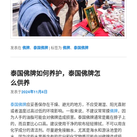
发表在
佛牌
、
泰国佛牌
|
标签为
佛牌
、
泰国佛牌
泰国佛牌如何养护，泰国佛牌怎
么供养
发表于
2024年11月4日
泰国佛牌
应妥善保存在干燥、避光的地方，不应受潮湿、阳光直射
或者温度过高过低的环境影响。一般来说，不建议常常摸
佛牌
，因
为人手的油脂可能会对佛牌造成损害。泰国佛牌通常是戴在脖子上
的，而且要比心口高。建议使用干净的软布轻轻擦拭，不可以用含
化学成分的清洁剂。尽量避免接触水，尤其是海水和游泳池里的
水，因为这些水里面含有的盐分和化学物质可能会对佛牌造成损