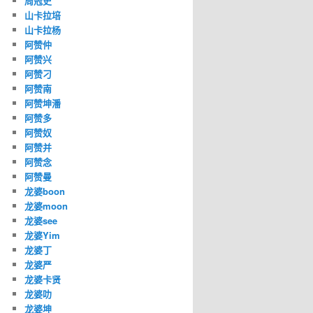
周冠史
山卡拉培
山卡拉杨
阿赞仲
阿赞兴
阿赞刁
阿赞南
阿赞坤潘
阿赞多
阿赞奴
阿赞并
阿赞念
阿赞曼
龙婆boon
龙婆moon
龙婆see
龙婆Yim
龙婆丁
龙婆严
龙婆卡贤
龙婆叻
龙婆坤