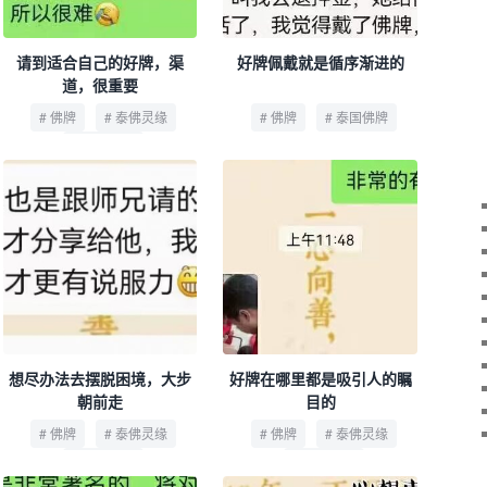
‮到请‬适合自己的好牌，渠
好牌佩戴就是循序渐进的
道，很重要
佛牌
泰佛灵缘
佛牌
泰国佛牌
泰国佛牌
想尽办法去摆脱困境，大步
好牌在哪里都是吸引人的瞩
朝前走
目的
佛牌
泰佛灵缘
佛牌
泰佛灵缘
泰国佛牌
泰国佛牌