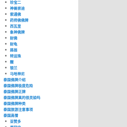
珍宝二
神兽崇迪
索通佛
药师佛佛牌
西瓦里
象神佛牌
财佛
财龟
路翁
转运珠
醒
银兰
马哈神尼
泰国佛牌介绍
泰国佛牌极度危险
泰国佛牌正牌
泰国佛牌真的很灵验吗
泰国佛牌种类
泰国旅游注意事项
泰国高僧
亚赞多