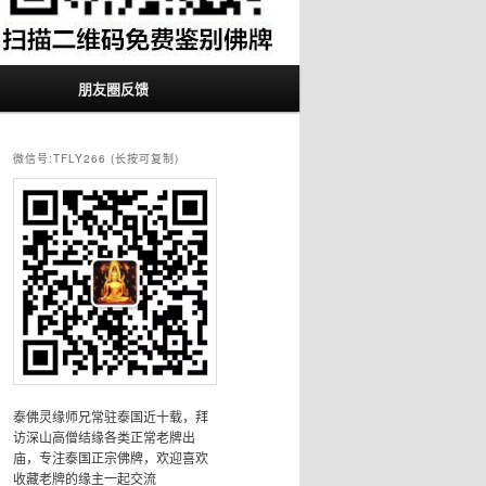
朋友圈反馈
微信号:TFLY266 (长按可复制)
泰佛灵缘师兄常驻泰国近十载，拜
访深山高僧结缘各类正常老牌出
庙，专注泰国正宗佛牌，欢迎喜欢
收藏老牌的缘主一起交流