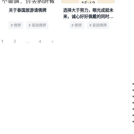
关于泰国旅‮请游‬佛牌
选择大于努力，眼光成就未
来，诚心好好佩戴的同时保
持好心态
佛牌
泰国佛牌
佛牌
泰国佛牌
1
2
…
4
>