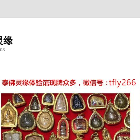
灵缘
03