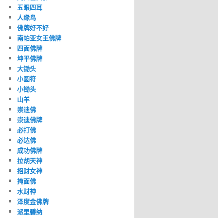
五眼四耳
人缘鸟
佛牌好不好
南帕亚女王佛牌
四面佛牌
坤平佛牌
大锄头
小圆符
小锄头
山羊
崇迪佛
崇迪佛牌
必打佛
必达佛
成功佛牌
拉胡天神
招财女神
掩面佛
水财神
泽度金佛牌
派里碧纳