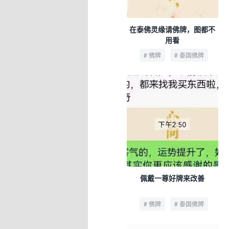
在泰佛灵缘请佛牌，图都不
用看
佛牌
泰国佛牌
佩戴一尊好牌来改善
佛牌
泰国佛牌