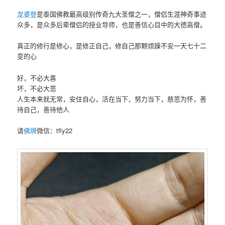
龙婆登
是泰国佛教最高级别传奇九大圣僧之一，僧侣生涯神奇事迹
众多，是众多后辈僧侣的授业导师，也是善信心目中的大德高僧。
真正的修行是修心，是修正自己，修自己那颗烦躁不安一天七十二
变的心
好，不必大喜
坏，不必大悲
人生本来就无常，安住自心，活在当下，努力当下，慈悲为怀，善
待自己，善待他人
请
佛牌
微信：tfly22