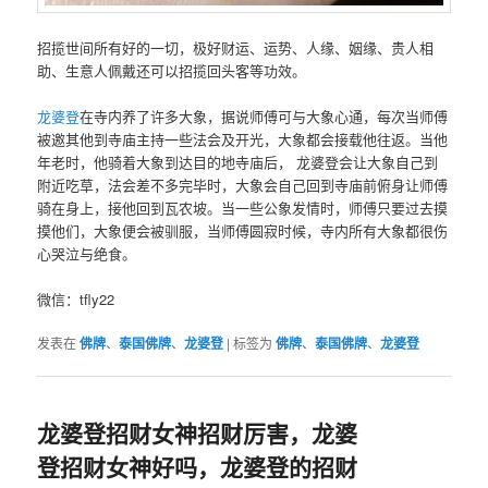
招揽世间所有好的一切，极好财运、运势、人缘、姻缘、贵人相
助、生意人佩戴还可以招揽回头客等功效。
龙婆登
在寺内养了许多大象，据说师傅可与大象心通，每次当师傅
被邀其他到寺庙主持一些法会及开光，大象都会接载他往返。当他
年老时，他骑着大象到达目的地寺庙后， 龙婆登会让大象自己到
附近吃草，法会差不多完毕时，大象会自己回到寺庙前俯身让师傅
骑在身上，接他回到瓦农坡。当一些公象发情时，师傅只要过去摸
摸他们，大象便会被驯服，当师傅圆寂时候，寺内所有大象都很伤
心哭泣与绝食。
微信：tfly22
发表在
佛牌
、
泰国佛牌
、
龙婆登
|
标签为
佛牌
、
泰国佛牌
、
龙婆登
龙婆登招财女神招财厉害，龙婆
登招财女神好吗，龙婆登的招财