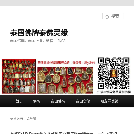
跳
跳
至
至
搜
主
副
索
内
内
泰国佛牌泰佛灵缘
容
容
泰国佛牌，泰国正牌，微信：tfly03
区
区
域
域
主
首页
佛牌
泰国佛牌
泰国高僧
朋友圈反馈
页
标签归档：
龙婆登
龙婆登 LP Doem曾在北部地区兴建了数十所寺庙，一生嫉恶如