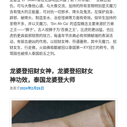
仇，可与大像他心通，与大像交流，加持的所有圣物特别是灭魔刀
含有强大的正能量，可对抗一切邪术、降头及鬼灵。在保护自身、
辟邪、破降头、制造圣水、治愈怪病等方面有奇效。但毕生加持的
圣物不多，并以灭魔刀、’Sin Ah Ca’ 的造型概念主要来源於万兽
之王——“狮子”。古人视狮子为“百兽之王”，比虎豹更凶猛，也比
虎豹更具驱邪除煞的效力，每逢年节庆典必有祥狮献瑞的表演活
动，有驱吉避凶的作用，以招财女神、符通著称，其中灭魔刀、招
财女生，行走佛，火焰佛祖都被冠以泰国第一XY冠兰的称号，而
塔固也被排入泰国前五之列。
龙婆登招财女神，龙婆登招财女
神功效，泰国龙婆登大师
发表于
2024年2月26日