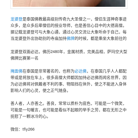
龙婆登
是泰国佛教最高级别传奇九大圣僧之一，僧侣生涯神奇事迹
众多，是众多后辈僧侣的授业导师，也是善信心目中的大德高僧。
据记载龙婆登可与大象心通，通过心灵交流让大象听命于自己，每
当龙婆登外出协助别的寺庙加持
佛牌
的时候，都是乘坐大象前往的
龙婆登双面必达，佛历2480年，金属材质，完美品相，萨玛空大型
佛牌比赛第一名
掩面佛
在泰国是非常著名的，也称为
必达佛
，在泰国几乎人人都配
带或是将放在车上，很多高僧大师都因加持必达佛而闻名世界，因
为必达佛将对佩戴者不利的事、物阻挡在体外，使之不能进入身体
影响人们的心灵，使之正气随身。
善人者，人亦善之。善良，常常以质朴为底色，可能是一个微笑，
可能是一句暖言，也可能是看似不起眼的举手之劳，都在无形之中
抚慰了一颗冰冷的心。
微信：tfly266