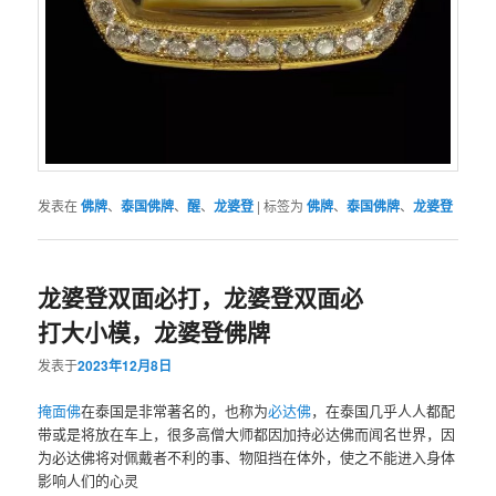
发表在
佛牌
、
泰国佛牌
、
醒
、
龙婆登
|
标签为
佛牌
、
泰国佛牌
、
龙婆登
龙婆登双面必打，龙婆登双面必
打大小模，龙婆登佛牌
发表于
2023年12月8日
掩面佛
在泰国是非常著名的，也称为
必达佛
，在泰国几乎人人都配
带或是将放在车上，很多高僧大师都因加持必达佛而闻名世界，因
为必达佛将对佩戴者不利的事、物阻挡在体外，使之不能进入身体
影响人们的心灵