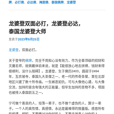
牌
、
必打佛
、
必达佛
、
掩面佛
、
泰国佛牌
、
龙婆登
龙婆登双面必打，龙婆登必达，
泰国龙婆登大师
发表于
2023年9月25日
龙婆登
，双面必打。
关于登爷的
佛牌
，完全不用担心没有效力，作为全泰顶级的招财和
灭魔名师，就佩戴体验来说，就是【能很放心地去拼搏，钱财来得
很顺利，没什么阻碍】。龙婆登，生于佛历2403，圆寂于2494
年，瓦农坡寺，泰国九大圣僧之一，老一代的传奇圣僧，曾在北部
地区兴建了数十所寺庙。一生嫉恶如仇，可与大像他心通，与大像
交流，加持的皆含有强大的正能量，但毕生加持的圣物不多，塔固
也被排入泰国前五之一。
宁可做个善良的人，坦荡一辈子，也不做个虚伪的人，算计一辈
子。一个人的真性情，真感情，永远是最难得的限量版。感恩所有
的相遇、相知。不要愧对对你好的人，不要去骗真心对你的人。 ​​​