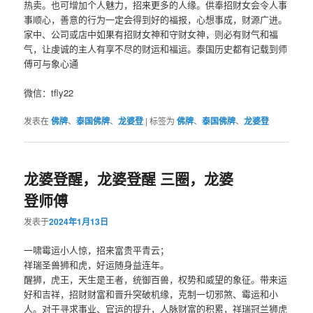
热卖。也可增加个人魅力，招来更多的人缘。供奉招财女会令人事
事顺心，善意的行为一定会得到好的福报，心想事成，财源广进。
家中、公司或店中如果有招财女神和守财女神，则必有财气和福
气，让虔诚的主人有享不尽的财运和福运。泰国历史都有记载到师
傅可与象心通
微信：tfly22
发表在
佛牌
、
泰国佛牌
、
龙婆登
|
标签为
佛牌
、
泰国佛牌
、
龙婆登
龙婆登醒，龙婆登醒 三圈，龙婆
登师傅
发表于
2024年1月13日
一啸‮运霉‬小人惊，招来富贵‮青平‬云；
祥瑞圣兽狮和虎，好运随身‮连益‬年。
醒狮，虎王，天‮是生‬王者，统御百兽，权势和威望的象征。带来‮运
好‬和吉祥，招财财‮和富‬晋升‮破突‬机缘，克制‮切一‬邪煞、霉运‮小和‬
人。对于寻求事业、官运的提升，人‮财脉‬富的积累，祥瑞‮兰冠‬狮虎