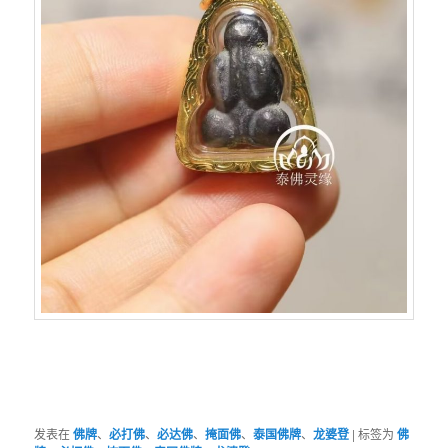
发表在
佛牌
、
必打佛
、
必达佛
、
掩面佛
、
泰国佛牌
、
龙婆登
|
标签为
佛