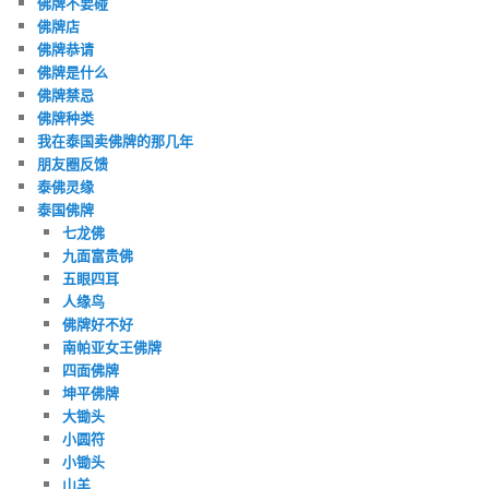
佛牌不要碰
佛牌店
佛牌恭请
佛牌是什么
佛牌禁忌
佛牌种类
我在泰国卖佛牌的那几年
朋友圈反馈
泰佛灵缘
泰国佛牌
七龙佛
九面富贵佛
五眼四耳
人缘鸟
佛牌好不好
南帕亚女王佛牌
四面佛牌
坤平佛牌
大锄头
小圆符
小锄头
山羊