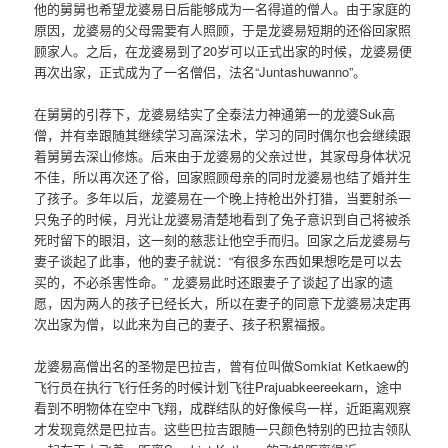
他的舅舅也希望龙婆易日后能够成为一名得道的僧人。由于家庭的
原因，龙婆易的父母需要有人照顾，于是龙婆易短期的还俗回家照
顾家人。之后，在龙婆易到了20岁可以正式出家的时候，龙婆易便
再次出家，正式成为了一名僧侣，法名“Juntashuwanno”。
在舅舅的引荐下，龙婆易结实了全泰法力神通第一的龙婆Suk高
僧，并有幸跟随其继续学习高深法术，学习的同时偶尔也会继续跟
着舅舅去深山修炼。后来由于龙婆易的父亲过世，其家母身体状况
不佳，所以再次还了俗，回家照顾母亲的同时龙婆易也结了婚并生
了孩子。多年以后，龙婆易在一个晚上持枪出外打猎，当要射杀一
只兔子的时候，月光让龙婆易清楚地看到了兔子意识到自己将被杀
死时留下的眼泪，这一刻的慈悲让他空手而归。回家之后龙婆易与
妻子谈起了此事，他的妻子就说：“有很多东西如果想吃是可以去
买的，不必杀害性命。” 龙婆易此时还跟妻子了谈起了出家的遗
愿，因为两人的孩子已经长大，所以在妻子的同意下龙婆易决定再
次出家为僧，以此来为自己的妻子、孩子积累福报。
龙婆易高僧出名的圣物是巴拉吉，曾有位叫做Somkiat Ketkaew的
飞行员在执行飞行任务的时候计划飞往Prajuabkeereekarn，途中
看到不明物体在空中飞翔，成群结队的好像候鸟一样，近距离观察
才发现竟然是巴拉吉。这些巴拉吉跟随一只颜色特别的巴拉吉领队