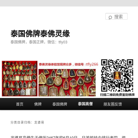
跳
跳
至
至
搜
主
副
索
内
内
泰国佛牌泰佛灵缘
容
容
泰国佛牌，泰国正牌，微信：tfly03
区
区
域
域
主
泰国高僧
首页
佛牌
泰国佛牌
朋友圈反馈
页
分类目录归档：
龙婆易
龙婆易高僧生于佛历2467年的6月10日，兄弟姐妹中排行老四，很