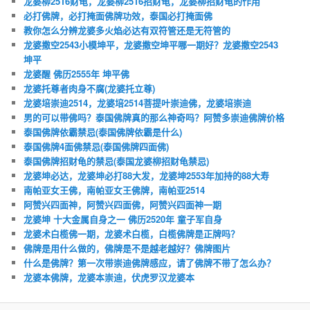
龙婆柳2516财龟，龙婆柳2516招财龟，龙婆柳招财龟的作用
必打佛牌，必打掩面佛牌功效，泰国必打掩面佛
教你怎么分辨龙婆多火焰必达有双符管还是无符管的
龙婆撒空2543小模坤平，龙婆撒空坤平哪一期好？龙婆撒空2543
坤平
龙婆醒 佛历2555年 坤平佛
龙婆托尊者肉身不腐(龙婆托立尊)
龙婆培崇迪2514，龙婆培2514菩提叶崇迪佛，龙婆培崇迪
男的可以带佛吗？泰国佛牌真的那么神奇吗？阿赞多崇迪佛牌价格
泰国佛牌依霸禁忌(泰国佛牌依霸是什么)
泰国佛牌4面佛禁忌(泰国佛牌四面佛)
泰国佛牌招财龟的禁忌(泰国龙婆柳招财龟禁忌)
龙婆坤必达，龙婆坤必打88大发，龙婆坤2553年加持的88大寿
南帕亚女王佛，南帕亚女王佛牌，南帕亚2514
阿赞兴四面神，阿赞兴四面佛，阿赞兴四面神一期
龙婆坤 十大金属自身之一 佛历2520年 童子军自身
龙婆术白榄佛一期，龙婆术白榄，白榄佛牌是正牌吗？
佛牌是用什么做的，佛牌是不是越老越好？佛牌图片
什么是佛牌？第一次带崇迪佛牌感应，请了佛牌不带了怎么办？
龙婆本佛牌，龙婆本崇迪，伏虎罗汉龙婆本