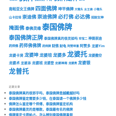
四面佛牌
坤平佛牌
南帕亚女王佛牌
大锄头
女王佛
小锄头
必打佛
必达佛
崇迪佛牌
崇迪佛
山卡拉培
招财女神
泰国佛牌
掩面佛
泰佛灵缘
泰国佛牌正牌
神兽崇迪
泰国佛牌真的很灵验吗
珍宝二
药师佛佛牌
财佛
阿赞多
药师佛
财龟
龙婆Yim
药师牌
阿赞坤潘
龙婆托
龙婆坤
龙婆多
龙婆培
龙婆卡贤
龙婆撒空
龙婆银
龙婆术
龙婆班
龙婆登
龙婆添
龙婆禅南
龙婆贵
龙普托
近期文章
泰国佛牌真的很邪乎吗，泰国佛牌是越戴越好吗
泰国佛牌鉴定需要多少钱，在泰国请一个佛牌多少钱
佛牌怎么鉴定哪个师傅，泰国佛牌鉴定机构
泰国佛牌最灵的是哪款，泰国最有名的佛牌
佛牌鉴定卡塔帕占，怎么辨别泰国佛牌真假