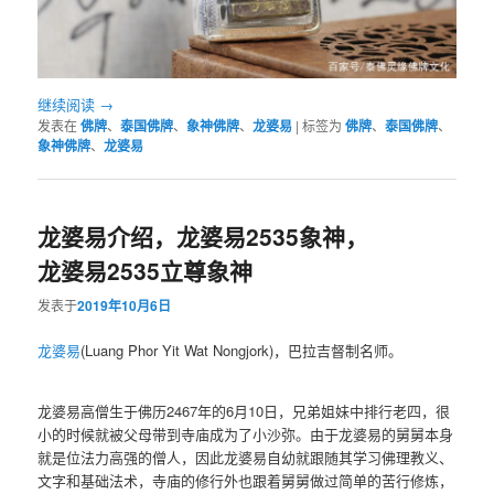
继续阅读
→
发表在
佛牌
、
泰国佛牌
、
象神佛牌
、
龙婆易
|
标签为
佛牌
、
泰国佛牌
、
象神佛牌
、
龙婆易
龙婆易介绍，龙婆易2535象神，
龙婆易2535立尊象神
发表于
2019年10月6日
龙婆易
(Luang Phor Yit Wat Nongjork)，巴拉吉督制名师。
龙婆易高僧生于佛历2467年的6月10日，兄弟姐妹中排行老四，很
小的时候就被父母带到寺庙成为了小沙弥。由于龙婆易的舅舅本身
就是位法力高强的僧人，因此龙婆易自幼就跟随其学习佛理教义、
文字和基础法术，寺庙的修行外也跟着舅舅做过简单的苦行修炼，