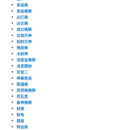
崇迪佛
崇迪佛牌
必打佛
必达佛
成功佛牌
拉胡天神
招财女神
掩面佛
水财神
泽度金佛牌
派里碧纳
珍宝二
神兽崇迪
索通佛
药师佛佛牌
西瓦里
象神佛牌
财佛
财龟
路翁
转运珠