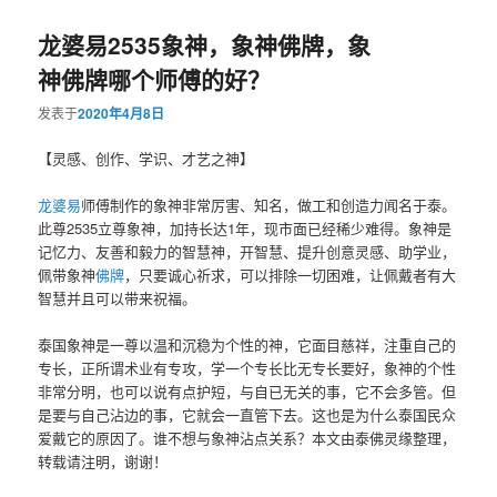
龙婆易2535象神，象神佛牌，象
神佛牌哪个师傅的好？
发表于
2020年4月8日
【灵感、创作、学识、才艺之神】
龙婆易
师傅制作的象神非常厉害、知名，做工和创造力闻名于泰。
此尊2535立尊象神，加持长达1年，现市面已经稀少难得。象神是
记忆力、友善和毅力的智慧神，开智慧、提升创意灵感、助学业，
佩带象神
佛牌
，只要诚心祈求，可以排除一切困难，让佩戴者有大
智慧并且可以带来祝福。
泰国象神是一尊以温和沉稳为个性的神，它面目慈祥，注重自己的
专长，正所谓术业有专攻，学一个专长比无专长要好，象神的个性
非常分明，也可以说有点护短，与自已无关的事，它不会多管。但
是要与自己沾边的事，它就会一直管下去。这也是为什么泰国民众
爱戴它的原因了。谁不想与象神沾点关系？本文由泰佛灵缘整理，
转载请注明，谢谢！