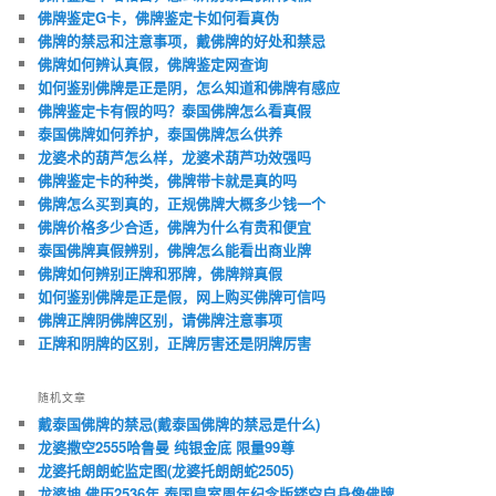
佛牌鉴定G卡，佛牌鉴定卡如何看真伪
佛牌的禁忌和注意事项，戴佛牌的好处和禁忌
佛牌如何辨认真假，佛牌鉴定网查询
如何鉴别佛牌是正是阴，怎么知道和佛牌有感应
佛牌鉴定卡有假的吗？泰国佛牌怎么看真假
泰国佛牌如何养护，泰国佛牌怎么供养
龙婆术的葫芦怎么样，龙婆术葫芦功效强吗
佛牌鉴定卡的种类，佛牌带卡就是真的吗
佛牌怎么买到真的，正规佛牌大概多少钱一个
佛牌价格多少合适，佛牌为什么有贵和便宜
泰国佛牌真假辨别，佛牌怎么能看出商业牌
佛牌如何辨别正牌和邪牌，佛牌辩真假
如何鉴别佛牌是正是假，网上购买佛牌可信吗
佛牌正牌阴佛牌区别，请佛牌注意事项
正牌和阴牌的区别，正牌厉害还是阴牌厉害
随机文章
戴泰国佛牌的禁忌(戴泰国佛牌的禁忌是什么)
龙婆撒空2555哈鲁曼 纯银金底 限量99尊
龙婆托朗朗蛇监定图(龙婆托朗朗蛇2505)
龙婆坤 佛历2536年 泰国皇室周年纪念版镂空自身像佛牌