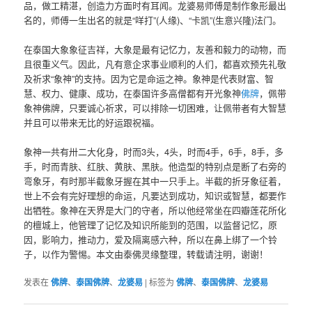
品，做工精湛，创造力方面时有耳闻。龙婆易师傅是制作象形最出
名的，师傅一生出名的就是“咩打”(人缘)、“卡凯”(生意兴隆)法门。
在泰国大象象征吉祥，大象是最有记忆力，友善和毅力的动物，而
且很重义气。因此，凡有意企求事业顺利的人们，都喜欢预先礼敬
及祈求“象神”的支持。因为它是命运之神。象神是代表财富、智
慧、权力、健康、成功，在泰国许多高僧都有开光象神
佛牌
，佩带
象神佛牌，只要诚心祈求，可以排除一切困难，让佩带者有大智慧
并且可以带来无比的好运跟祝福。
象神一共有卅二大化身，时而3头，4头，时而4手，6手，8手，多
手，时而青肤、红肤、黄肤、黑肤。他造型的特别点是断了右旁的
弯象牙，有时那半截象牙握在其中一只手上。半截的折牙象征着，
世上不会有完好理想的命运，凡要达到成功，知识或智慧，都要作
出牺牲。象神在天界是大门的守者，所以他经常坐在四瓣莲花所化
的檀城上，他管理了记忆及知识所能到的范围，以监督记忆，原
因，影响力，推动力，爱及隔离感六种，所以在鼻上绑了一个铃
子，以作为警惕。本文由泰佛灵缘整理，转载请注明，谢谢！
发表在
佛牌
、
泰国佛牌
、
龙婆易
|
标签为
佛牌
、
泰国佛牌
、
龙婆易