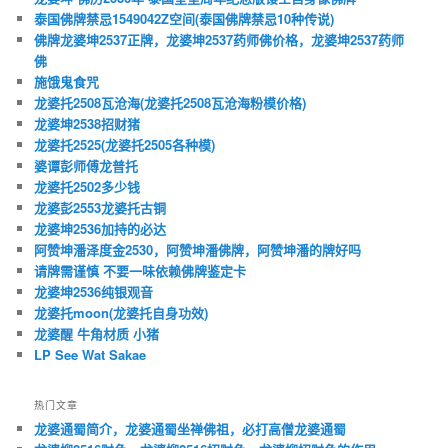
泰国佛牌禁忌1549042Z空间(泰国佛牌禁忌10种传说)
佛牌龙婆坤2537正牌，龙婆坤2537药师佛价格，龙婆坤2537药师
佛
施饿鬼食咒
龙婆托2508瓦沧海(龙婆托2508瓦沧海粉模价格)
龙婆坤2538招财猪
龙婆托2525(龙婆托2505各种模)
婆谭彭师傅龙普托
龙婆托2502多少钱
龙婆彭2553龙婆托古铜
龙婆坤2536加持的必达
阿赞坤潘泽度金2530，阿赞坤潘佛牌，阿赞坤潘的牌好吗
请牌需谨慎 不要一味依赖佛牌鉴定卡
龙婆坤2536纯银观音
龙婆托moon(龙婆托自身功效)
龙婆醒 牛角材质 小猪
LP See Wat Sakae
热门文章
龙婆通蜀简介，龙婆通蜀坐禅佛祖，必打高僧龙婆通蜀