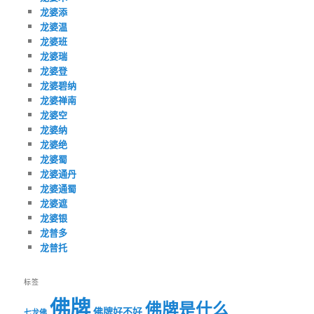
龙婆添
龙婆温
龙婆班
龙婆瑞
龙婆登
龙婆碧纳
龙婆禅南
龙婆空
龙婆纳
龙婆绝
龙婆蜀
龙婆通丹
龙婆通蜀
龙婆遮
龙婆银
龙普多
龙普托
标签
佛牌
佛牌是什么
佛牌好不好
七龙佛