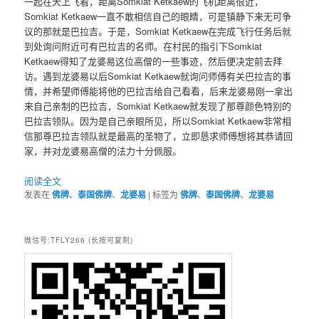
一起在天上飞着，距离Somkiat Ketkaew的飞机距离很近，
Somkiat Ketkaew一直不敢相信自己的眼睛，可是镇静下来无可争
议的那就是巴拉吉。于是，Somkiat Ketkaew在完成飞行任务后就
到处询问附近可有巴拉吉的名师。在村民的指引下Somkiat
Ketkaew得知了龙婆易这位高僧的一些事迹，然后便决定前去拜
访。遇到龙婆易以后Somkiat Ketkaew就询问师傅有关巴拉吉的事
情，并希望师傅能将他的巴拉吉给自己看看，后来龙婆易刚一拿出
来自己亲制的巴拉吉，Somkiat Ketkaew就发现了那尊颜色特别的
巴拉吉领队。因为是自己亲眼所见，所以Somkiat Ketkaew非常相
信那尊巴拉吉领队就是最高的圣物了，立即恳求师傅想将其恭请回
家，并对龙婆易高僧的法力十分佩服。
阅读全文
发表在
佛牌
、
泰国佛牌
、
龙婆易
|
标签为
佛牌
、
泰国佛牌
、
龙婆易
微信号:TFLY266 (长按可复制)