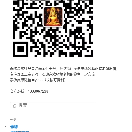
泰佛灵缘师兄常驻泰国近十载，拜访深山高僧结缘各类正常老牌出庙，
专注泰国正宗佛牌，欢迎喜欢收藏老牌的缘主一起交流
泰佛灵缘微信:tfly266（长按可复制）
官方热线：4008067238
搜
索
分类
佛牌