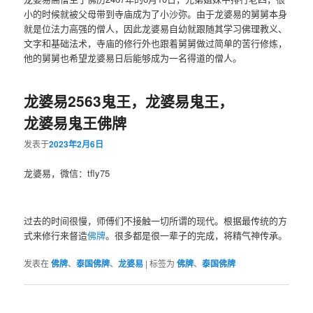
小的时候就被父母带到寺庙成为了小沙弥。由于龙婆易的舅舅本身
就是位法力高强的僧人，因此龙婆易自幼就跟随其学习佛理教义、
文字和基础法术，寺庙的修行外也跟着舅舅做过简单的苦行修炼，
他的舅舅也希望龙婆易日后能够成为一名得道的僧人。
龙婆易2563鬼王，龙婆易鬼王，
龙婆易鬼王佛牌
发表于
2023年2月6日
龙婆易，微信：tfly75
过去的时间很慢，师傅们不接触一切所谓的现代。根据最传统的方
式来修行来督造
佛牌
。很多都是很一辈子的完成，将精气神传承。
发表在
佛牌
、
泰国佛牌
、
龙婆易
|
标签为
佛牌
、
泰国佛牌