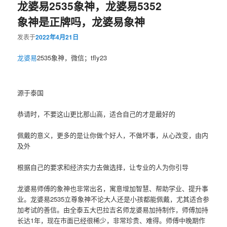
龙婆易2535象神，龙婆易5352
象神是正牌吗，龙婆易象神
发表于
2022年4月21日
龙婆易
2535象神，微信；tfly23
源于泰国
恭请时，不要这山更比那山高，适合自己的才是最好的
佩戴的意义，更多的是让你做个好人，不做坏事，从心改变，由内
及外
根据自己的要求和经济实力去做选择，让专业的人为你引导
龙婆易师傅的象神也非常出名，寓意增加智慧、帮助学业、提升事
业。龙婆易2535立尊象神不论大人还是小孩都能佩戴，尤其适合参
加考试的善信。由全泰五大巴拉吉名师龙婆易加持制作，师傅加持
长达1年，现在市面已经很稀少，非常珍贵、难得。师傅中晚期作