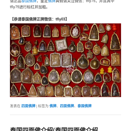
请正品
泰国佛牌
，鉴定
佛牌
真假请关注微信：tfly75，并且其中
tfly75进行标红并加粗。
【恭请泰国佛牌正牌微信：tfly03】
发表在
四面佛牌
|
标签为
佛牌
、
四面佛牌
、
泰国佛牌
泰国四面佛介绍(泰国四面佛介绍