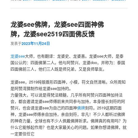
龙婆see佛牌，龙婆see四面神佛
牌，龙婆see2519四面佛反馈
发表于
2023年11月24日
龙婆see
大师，也有翻译：龙婆史、龙婆喜。龙婆see大师，是泰
国公认的：四面佛第二人。他与阿赞兴、龙婆doo，并称为：泰国
四面佛前三人，他们三人既是师兄弟，又是良师挚友。
龙婆see，2519纯银盾形四面神，小模，符文自然清晰。众所周知
是阿赞湾猜制作给龙婆see加持的。
力量强大，可以说是得梵法精髓，几乎所有阿赞兴四面神加持法
会，都会邀请龙婆see师傅前来共同参与加持，本身擅长刻符的阿
赞兴，也会请龙婆see为自己的四面神
佛牌
刻符。2519这期四面
神，龙婆see师傅亲自加持，亲自刻符，非凡！不少人都听过佛牌
的神奇力量，全球也有不少人佩戴佛牌祈求。佛牌真的有用吗？为
什么它能够起作用？也是大家最关心的问题。如果你想请佛牌，就
一定要信任它