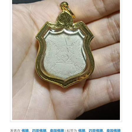
发表在
佛牌
、
四面佛牌
、
泰国佛牌
|
标签为
佛牌
、
四面佛牌
、
泰国佛牌