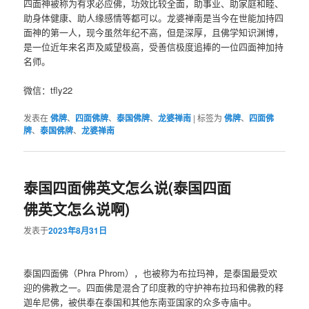
四面神被称为有求必应佛，功效比较全面，助事业、助家庭和睦、
助身体健康、助人缘感情等都可以。龙婆禅南是当今在世能加持四
面神的第一人，现今虽然年纪不高，但是深厚，且佛学知识渊博，
是一位近年来名声及威望极高，受善信极度追捧的一位四面神加持
名师。
微信：tfly22
发表在
佛牌
、
四面佛牌
、
泰国佛牌
、
龙婆禅南
|
标签为
佛牌
、
四面佛
牌
、
泰国佛牌
、
龙婆禅南
泰国四面佛英文怎么说(泰国四面
佛英文怎么说啊)
发表于
2023年8月31日
泰国四面佛（Phra Phrom），也被称为布拉玛神，是泰国最受欢
迎的佛教之一。四面佛是混合了印度教的守护神布拉玛和佛教的释
迦牟尼佛，被供奉在泰国和其他东南亚国家的众多寺庙中。