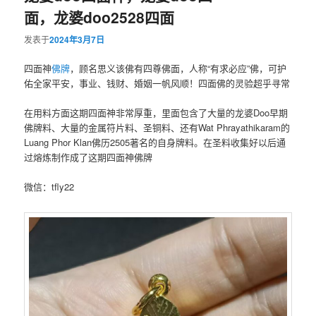
面，龙婆doo2528四面
发表于
2024年3月7日
四面神
佛牌
，顾名思义该佛有四尊佛面，人称“有求必应”佛，可护
佑全家平安，事业、钱财、婚姻一帆风顺！四面佛的灵验超乎寻常
在用料方面这期四面神非常厚重，里面包含了大量的龙婆Doo早期
佛牌料、大量的金属符片料、圣铜料、还有Wat Phrayathikaram的
Luang Phor Klan佛历2505著名的自身牌料。在圣料收集好以后通
过熔炼制作成了这期四面神佛牌
微信：tfly22