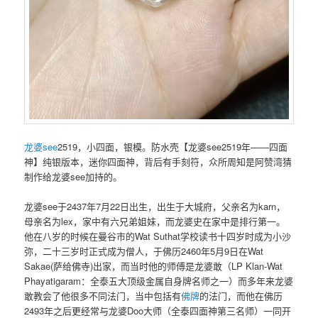
龙婆see
2519，小四面，银模。防水壳【龙婆see2519年——四面
神】纯银版本，迷你‮面四‬神，背后‮手有‬刻符，众所周知是阿赞湾猜
制作给龙婆see加持的。
龙婆see于2437年7月22日出生，出生于大城府，父亲名为karn，
母亲名为lex，家中有六兄弟姐妹，而龙婆史在家中是排行第一。
他在八岁的时候在曼谷市的Wat Suthat学校读书十四岁时成为小沙
弥，二十三岁时正式成为僧人，于佛历2460年5月9日在Wat
Sakae(萨给佛寺)出家，而当时他的师傅是龙婆敢（LP Klan-Wat
Phayatigaram：全泰五大顶级金属自身牌名师之一）而多年来龙婆
敢教会了他很多不同法门，当中包括有
佛牌
的法门，而他在佛历
2493年之后更经常与龙婆Doo大师（全泰四面神第三名师）一同开