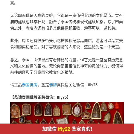
真。
无论四面佛是否真的灵验，它都是一座值得参观的文化景点。宣召
庙的建筑也非常壮观，融合了泰国传统和现代建筑风格。除了四面
佛之外，寺庙内还有很多其他佛像和圣物，游客可以一览其美。
此外，周围还有很多街头小吃摊位和纪念品商店，游客可以品尝美
食和购买纪念品。对于喜欢购物的人来说，这里绝对是一个天堂。
总之，泰国四面佛虽然有着神秘的力量，但它更是一座富有历史意
义和文化价值的圣地。无论你是否相信其神奇的灵验能力，都值得
前往朝拜和学习泰国佛教文化的精髓。
请正品
泰国佛牌
，鉴定
佛牌
真假请关注微信：tfly75
【恭请泰国佛牌正牌微信：tfly75】
加微信
tfly22
鉴定真假!