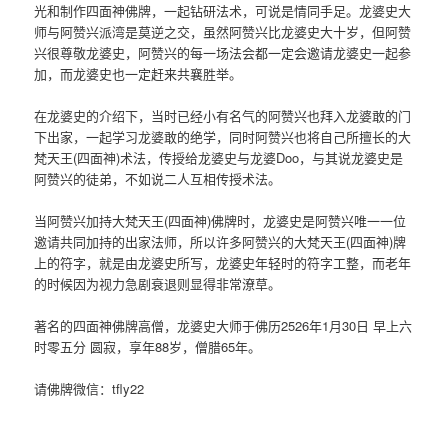
光和制作四面神佛牌，一起钻研法术，可说是情同手足。龙婆史大
师与阿赞兴派湾是莫逆之交，虽然阿赞兴比龙婆史大十岁，但阿赞
兴很尊敬龙婆史，阿赞兴的每一场法会都一定会邀请龙婆史一起参
加，而龙婆史也一定赶来共襄胜举。
在龙婆史的介绍下，当时已经小有名气的阿赞兴也拜入龙婆敢的门
下出家，一起学习龙婆敢的绝学，同时阿赞兴也将自己所擅长的大
梵天王(四面神)术法，传授给龙婆史与龙婆Doo，与其说龙婆史是
阿赞兴的徒弟，不如说二人互相传授术法。
当阿赞兴加持大梵天王(四面神)佛牌时，龙婆史是阿赞兴唯一一位
邀请共同加持的出家法师，所以许多阿赞兴的大梵天王(四面神)牌
上的符字，就是由龙婆史所写，龙婆史年轻时的符字工整，而老年
的时候因为视力急剧衰退则显得非常潦草。
著名的四面神佛牌高僧，龙婆史大师于佛历2526年1月30日 早上六
时零五分 圆寂，享年88岁，僧腊65年。
请佛牌微信：tfly22