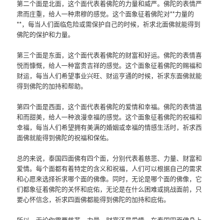
第二个面是北面，这个面代表着佛陀的力量和威严。佛陀的表情严
肃而庄重，给人一种肃穆的感觉。这个面象征着佛陀对**力量的
**，每当人们面临危险或需保护自己的时候，祈求北面佛就能得到
佛陀的保护和力量。
第三个面是东面，这个面代表着佛陀的财富和好运。佛陀的表情喜
悦而慷慨，给人一种富贵吉祥的感觉。这个面象征着佛陀的赐福和
财运，每当人们希望事业兴旺、财运亨通的时候，祈求东面佛就能
得到佛陀的加持和帮助。
第四个面是西面，这个面代表着佛陀的爱情和幸福。佛陀的表情温
和而甜美，给人一种浪漫幸福的感觉。这个面象征着佛陀的祝福和
幸福，每当人们希望拥有美满的婚姻或幸福的情感生活时，祈求西
面佛就能得到佛陀的祝福和保佑。
总的来说，泰国四面佛有四个面，分别代表着慈悲、力量、财富和
爱情。每个面都有着特定的含义和祝福，人们可以根据自己的需求
和心愿来选择祈求哪个面的佛像。同时，无论是哪个面的佛像，它
们都象征着佛陀的关怀和庇佑，无论是在什么困难或挑战面前，只
要心怀信念，祈求四面佛都能得到佛陀的加持和庇佑。
所以，无论你需要慈悲、力量、财富还是爱情，在泰国四面佛身上