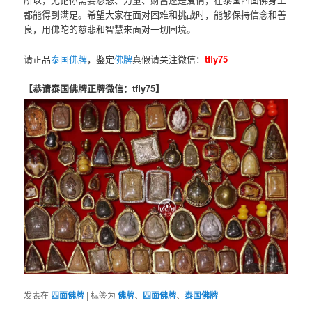
都能得到满足。希望大家在面对困难和挑战时，能够保持信念和善
良，用佛陀的慈悲和智慧来面对一切困境。
请正品
泰国佛牌
，鉴定
佛牌
真假请关注微信：
tfly75
【恭请泰国佛牌正牌微信：tfly75】
发表在
四面佛牌
|
标签为
佛牌
、
四面佛牌
、
泰国佛牌