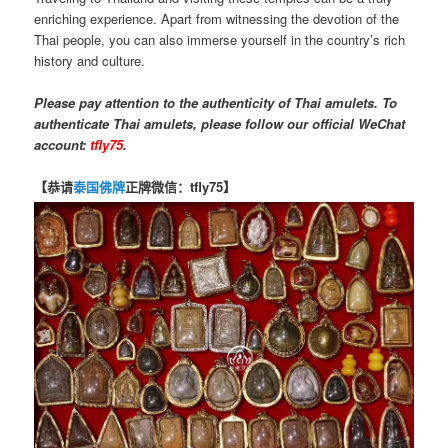
enriching experience. Apart from witnessing the devotion of the
Thai people, you can also immerse yourself in the country’s rich
history and culture.
Please pay attention to the authenticity of Thai amulets. To
authenticate Thai amulets, please follow our official WeChat
account:
tfly75
.
【恭请
泰国佛牌
正牌微信：tfly75】