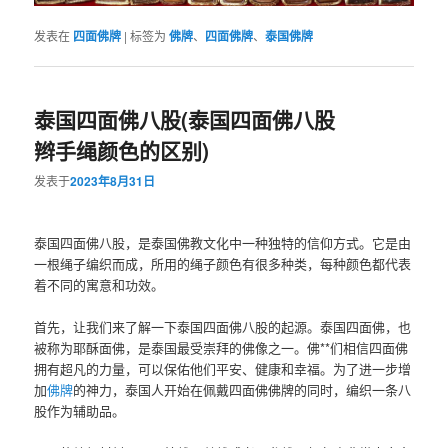
发表在
四面佛牌
|
标签为
佛牌
、
四面佛牌
、
泰国佛牌
泰国四面佛八股(泰国四面佛八股
辫手绳颜色的区别)
发表于
2023年8月31日
泰国四面佛八股，是泰国佛教文化中一种独特的信仰方式。它是由
一根绳子编织而成，所用的绳子颜色有很多种类，每种颜色都代表
着不同的寓意和功效。
首先，让我们来了解一下泰国四面佛八股的起源。泰国四面佛，也
被称为耶酥面佛，是泰国最受崇拜的佛像之一。佛**们相信四面佛
拥有超凡的力量，可以保佑他们平安、健康和幸福。为了进一步增
加
佛牌
的神力，泰国人开始在佩戴四面佛佛牌的同时，编织一条八
股作为辅助品。