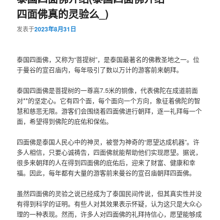
四面佛真的灵验么_)
发表于
2023年8月31日
泰国四面佛，又称为“菩提树”，是泰国最著名的佛教圣地之一。位
于曼谷的宣召庙内，每年吸引了数以万计的游客前来朝拜。
泰国四面佛是菩提树的一尊高7.5米的铜像，代表佛陀在成道前面
对**的坚定心。它有四个面，每个面向一个方向，象征着佛陀的智
慧和慈悲无限。游客们会围绕着四面佛进行朝拜，逐一礼拜每一个
面，希望得到佛陀的庇佑和保佑。
四面佛是泰国人民心中的神灵，被誉为神奇的“愿望达成机器”。许
多人相信，只要心诚祷告，四面佛就能帮助他们实现愿望。据说，
很多来朝拜的人在得到四面佛的庇佑后，迎来了财富、健康和幸
福。因此，每年都有大量的游客前来曼谷的宣召庙朝拜四面佛。
虽然四面佛的灵验之说已经成为了泰国民间传说，但其真实性并没
有得到科学的证明。有些人对其效果表示怀疑，认为这只是大众心
理的一种表现。然而，许多人对四面佛的礼拜持信心，愿望能够成