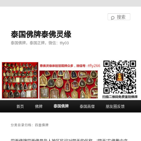
跳
跳
至
至
搜
主
副
索
内
内
泰国佛牌泰佛灵缘
容
容
泰国佛牌，泰国正牌，微信：tfly03
区
区
域
域
主
泰国佛牌
首页
佛牌
泰国高僧
朋友圈反馈
页
分类目录归档：
四面佛牌
四面佛牌四面佛是华人地区民间对梵天的俗称，“梵天”在佛教中亦