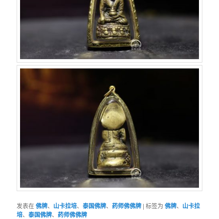
发表在
佛牌
、
山卡拉培
、
泰国佛牌
、
药师佛佛牌
|
标签为
佛牌
、
山卡拉
培
、
泰国佛牌
、
药师佛佛牌