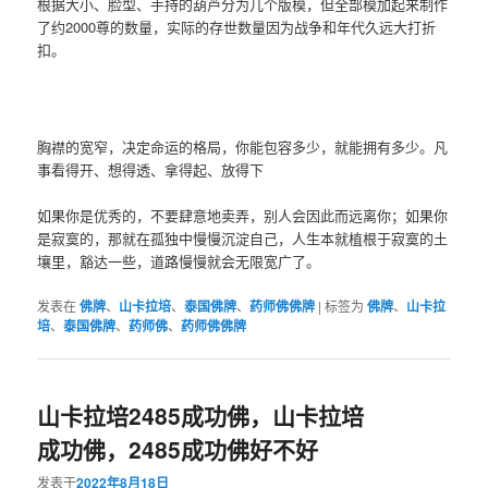
​根据大小、脸型、手持的葫‮分芦‬为几‮版个‬模，但‮部全‬模加起来制作
了约2000尊的数量，实际的存世‮量数‬因为战‮和争‬年代久远大打折
扣。
胸襟的宽窄，决定命运的格局，你能包容多少，就能拥有多少。凡
事看得开、想得透、拿得起、放得下
如果你是优秀的，不要肆意地卖弄，别人会因此而远离你；如果你
是寂寞的，那就在孤独中慢慢沉淀自己，人生本就植根于寂寞的土
壤里，豁达一些，道路慢慢就会无限宽广了。
发表在
佛牌
、
山卡拉培
、
泰国佛牌
、
药师佛佛牌
|
标签为
佛牌
、
山卡拉
培
、
泰国佛牌
、
药师佛
、
药师佛佛牌
山卡拉培2485成功佛，山卡拉培
成功佛，2485成功佛好不好
发表于
2022年8月18日