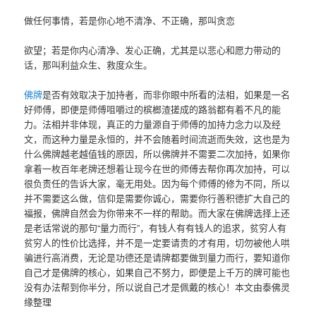
做任何事情，若是你心地不清净、不正确，那叫贪恋
欲望；若是你内心清净、发心正确，尤其是以悲心和愿力带动的
话，那叫利益众生、救度众生。
佛牌
是否有效取决于加持者，而非你眼中所看的法相，如果是一名
好师傅，即便是师傅咀嚼过的槟榔渣搓成的路翁都有着不凡的能
力。法相并非体现，真正的力量源自于师傅的加持力念力以及经
文，而这种力量是永恒的，并不会随着时间流逝而失效，这也是为
什么佛牌越老越值钱的原因，所以佛牌并不需要二次加持，如果你
拿着一枚百年老牌还想着让现今在世的师傅去帮你再次加持，可以
很负责任的告诉大家，毫无用处。因为每个师傅的修为不同，所以
并不需要这么做，信仰是需要你诚心，需要你行善积德扩大自己的
福报，佛牌自然会为你带来不一样的帮助。而大家在佛牌选择上还
是老话常说的那句“量力而行”，有钱人有有钱人的追求，贫穷人有
贫穷人的性价比选择，并不是一定要请贵的才有用，切勿被他人哄
骗进行高消费，无论是功德还是请牌都要做到量力而行，要知道你
自己才是佛牌的核心，如果自己不努力，即便是上千万的牌可能也
没有办法帮到你半分，所以说自己才是佩戴的核心！本文由泰佛灵
缘整理