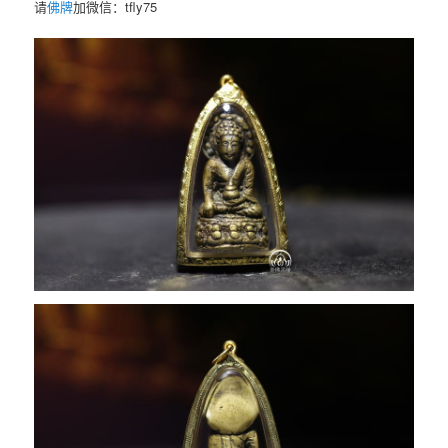
请
佛牌
加微信：tfly75