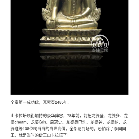
全泰第一成功佛，瓦素泰2485年。
山卡拉培领衔加持的豪华阵容，78年前，能把龙婆登、龙婆多、龙
婆cheam、龙婆Giln、周冠史、龙婆奥巴洗、龙婆钟、龙婆纳、龙
婆碰等108位响当当的当世高僧，全部请到场的，恐怕除了泰国国
王，就是当时的僧王山卡拉培了！