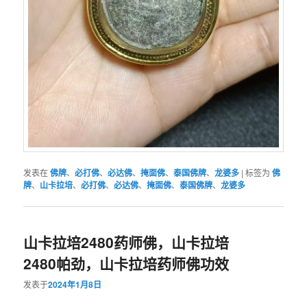
发表在
佛牌
、
必打佛
、
必达佛
、
掩面佛
、
泰国佛牌
、
龙婆多
|
标签为
佛
牌
、
山卡拉培
、
必打佛
、
必达佛
、
掩面佛
、
泰国佛牌
、
龙婆多
山卡拉培2480药师佛，山卡拉培
2480帕劲，山卡拉培药师佛功效
发表于
2024年1月8日