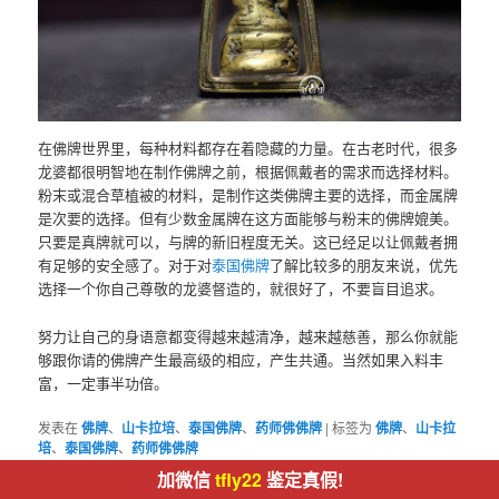
在佛牌世界里，每种材料都存在着隐藏的力量。在古老时代，很多
龙婆都很明智地在制作佛牌之前，根据佩戴者的需求而选择材料。
粉末或混合草植被的材料，是制作这类佛牌主要的选择，而金属牌
是次要的选择。但有少数金属牌在这方面能够与粉末的佛牌媲美。
只要是真牌就可以，与牌的新旧程度无关。这已经足以让佩戴者拥
有足够的安全感了。对于对
泰国佛牌
了解比较多的朋友来说，优先
选择一个你自己尊敬的龙婆督造的，就很好了，不要盲目追求。
努力让自己的身语意都变得越来越清净，越来越慈善，那么你就能
够跟你请的佛牌产生最高级的相应，产生共通。当然如果入料丰
富，一定事半功倍。
发表在
佛牌
、
山卡拉培
、
泰国佛牌
、
药师佛佛牌
|
标签为
佛牌
、
山卡拉
培
、
泰国佛牌
、
药师佛佛牌
加微信
tfly22
鉴定真假!