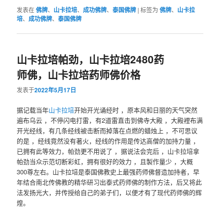
发表在
佛牌
、
山卡拉培
、
成功佛牌
、
泰国佛牌
|
标签为
佛牌
、
山卡拉
培
、
成功佛牌
、
泰国佛牌
山卡拉培帕劲，山卡拉培2480药
师佛，山卡拉培药师佛价格
发表于
2022年5月17日
据记载当年
山卡拉培
开始开光诵经时 ，原本风和日丽的天气突然
遍布乌云 ，不停闪电打雷，有2道雷直击到佛寺大殿 ，大殿裡布满
开光经线，有几条经线被击断而掉落在点燃的蜡烛上 ，不可思议
的是 ，经线竟然没有著火，经线的作用是传达高僧的加持力量 ，
已拥有此等效力，帕劲更不用说了 ，据说法会完后 ，山卡拉培拿
帕劲当众示范切断彩虹，拥有很好的效力 ，且製作量少 ，大概
300尊左右。山卡拉培是泰国佛教史上最强药师佛督造加持者，早
年结合南北传佛教的精华研习出泰式药师佛的制作方法，后又将此
法发扬光大，并传授给自己的弟子们，以便才有了现代药师佛的辉
煌。