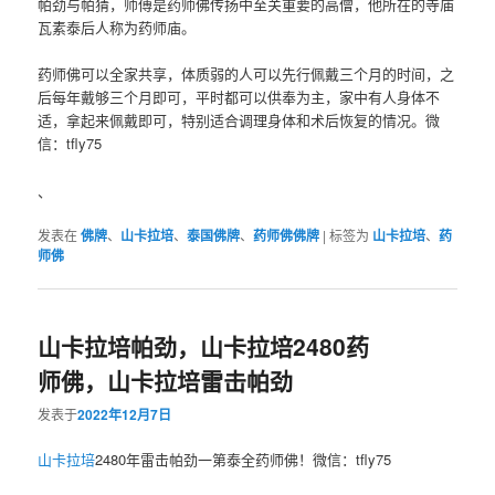
帕劲与帕猜，师傅是药师佛传扬中至关重要的高僧，他所在的寺庙
瓦素泰后人称为药师庙。
药师佛可以全家共享，体质弱的人可以先行佩戴三个月的时间，之
后每年戴够三个月即可，平时都可以供奉为主，家中有人身体不
适，拿起来佩戴即可，特别适合调理身体和术后恢复的情况。微
信：tfly75
、
发表在
佛牌
、
山卡拉培
、
泰国佛牌
、
药师佛佛牌
|
标签为
山卡拉培
、
药
师佛
山卡拉培帕劲，山卡拉培2480药
师佛，山卡拉培雷击帕劲
发表于
2022年12月7日
山卡拉培
2480年雷击‮药全泰第一劲帕‬师佛！微信：tfly75