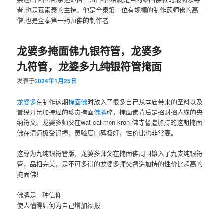
者,也是瓦素泰的主持。他是全泰第一位有规模的制作药师佛的高
僧,也是全泰第一药师佛的制作者
龙婆多掩面佛九银符管，龙婆多
九符管，龙婆多九纯银符管掩面
发表于
2024年1月25日
龙婆多
在制作这期
掩面佛
时放入了很多自己从本庙带来的圣料以及
曾经开光加持过的珍贵掩面
佛牌
碎，掩面佛背后是招财招人缘的央
纳符文。龙婆多师父在wat cai mon kron 佛寺督造加持的这期掩面
佛在清迈极受追捧，灵验度口碑极好，性价比也非常高。
这尊为九纯银符管版，龙婆多师父在掩面佛周围镶入了九支纯银符
管，品相完美，是不可多得的龙婆多师父督造加持的性价比超高的
掩面佛！
佛牌是一种信仰
使人懂得如何为自己增加福报