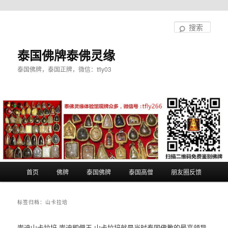
跳
跳
至
至
搜
主
副
索
内
内
泰国佛牌泰佛灵缘
容
容
泰国佛牌，泰国正牌，微信：tfly03
区
区
域
域
主
首页
佛牌
泰国佛牌
泰国高僧
朋友圈反馈
页
标签归档：
山卡拉培
崇迪山卡拉培,崇迪即僧王,山卡拉培就是当时泰国佛教的最高领导