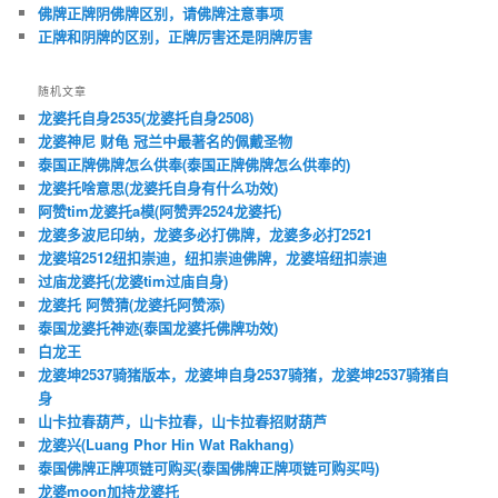
佛牌正牌阴佛牌区别，请佛牌注意事项
正牌和阴牌的区别，正牌厉害还是阴牌厉害
随机文章
龙婆托自身2535(龙婆托自身2508)
龙婆神尼 财龟 冠兰中最著名的佩戴圣物
泰国正牌佛牌怎么供奉(泰国正牌佛牌怎么供奉的)
龙婆托啥意思(龙婆托自身有什么功效)
阿赞tim龙婆托a模(阿赞弄2524龙婆托)
龙婆多波尼印纳，龙婆多必打佛牌，龙婆多必打2521
龙婆培2512纽扣崇迪，纽扣崇迪佛牌，龙婆培纽扣崇迪
过庙龙婆托(龙婆tim过庙自身)
龙婆托 阿赞猜(龙婆托阿赞添)
泰国龙婆托神迹(泰国龙婆托佛牌功效)
白龙王
龙婆坤2537骑猪版本，龙婆坤自身2537骑猪，龙婆坤2537骑猪自
身
山卡拉春葫芦，山卡拉春，山卡拉春招财葫芦
龙婆兴(Luang Phor Hin Wat Rakhang)
泰国佛牌正牌项链可购买(泰国佛牌正牌项链可购买吗)
龙婆moon加持龙婆托