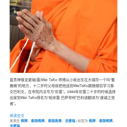
富贵神僧龙婆瑞(雷)Wat TaKo 师傅从小就出生在大城符一个叫“董
雅楠”的地方，十二岁时父母就把他送到WatTaKo跟随僧侣学习泰
文巴利文，在寺院内法号为“尼雷”。2484年尼雷二十岁的时候选择
出家到Wat TaKo得名为“柏宋雷·巴萨帝柯”巴利语翻译为“虔诚之觉
者”。
阅读全文
发表在
佛牌
、
泰国佛牌
、
泰国高僧
、
龙婆瑞
|
标签为
佛牌
、
泰国佛牌
、
龙婆瑞