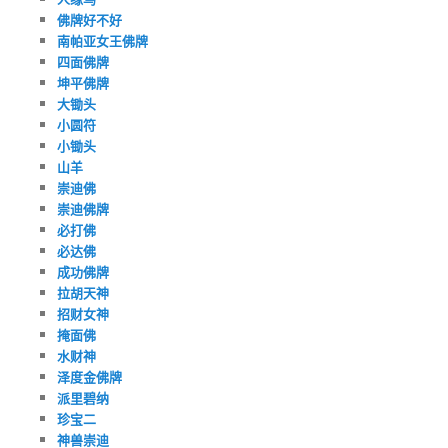
佛牌好不好
南帕亚女王佛牌
四面佛牌
坤平佛牌
大锄头
小圆符
小锄头
山羊
崇迪佛
崇迪佛牌
必打佛
必达佛
成功佛牌
拉胡天神
招财女神
掩面佛
水财神
泽度金佛牌
派里碧纳
珍宝二
神兽崇迪