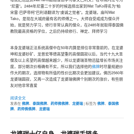
“尼雷”。2484年尼雷二十岁的时候选择出家到Wat TaKo得名为“柏
宋雷·巴萨帝柯”巴利语翻译为“虔诚之觉者”。龙婆瑞，庙叫Wat
Tako，是现在大城府最有名的师傅之一。大师自受戒成为僧众开
始，就是努力学习，修行非常认真的僧众，在2485年就取得泰国佛
教院最高资格的学位，之后仍持续修行、禅定、拜师学习
本身龙婆瑞正法系统高僧中在50年内算是排位非常靠前的，在龙婆
坤和龙婆砂矿、龙普宏等德高望重的高僧圆寂以后，当代十九大圣
僧及以上名望的高僧越来越少，所以龙婆瑞圣物迅猛增长市场关注
度，部分期次价格确有不实，所以我们选择他的
佛牌
时尽量规避炒
作大的期次，选择物有所值的性价比期次会更加建议。佛历2560年
龙婆瑞圆寂，又再一次造成了龙婆瑞佛牌个别期次的涨价，有些朋
友对他非常喜爱
阅读全文
发表在
佛牌
、
泰国佛牌
、
药师佛佛牌
、
龙婆瑞
|
标签为
佛牌
、
泰国佛
牌
、
药师佛佛牌
、
龙婆瑞
龙婆瑞十亿自身，龙婆瑞手链多