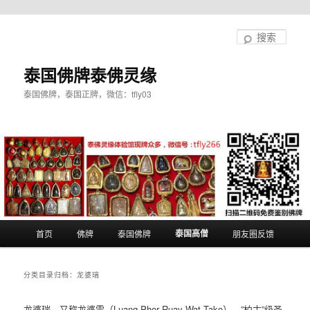
跳
跳
至
至
搜
主
副
索
内
内
泰国佛牌泰佛灵缘
容
容
泰国佛牌，泰国正牌，微信：tfly03
区
区
域
域
主
泰国高僧
首页
佛牌
泰国佛牌
朋友圈反馈
页
分类目录归档：
龙婆瑞
龙婆瑞，又称龙婆雷（Luang Phor Ruay Wat Tako），”柏古”级圣