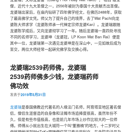
僧，近代十九大圣僧之一，2556年被封为泰国十大贡献杰出圣僧。
龙婆瑞出家后，在庙内钻研了四年佛学经文，在佛历2488年，获取
了最高佛学文凭。师父为了提升自己的境界，去了Wat Pachi向龙
婆陈大师求学（龙婆陈师承一代禅定宗师龙婆Kan）。龙婆瑞跟随
龙婆陈学成后，又向龙婆彻学习了一年。随后龙婆瑞一直四处寻找
不同的名师学习，龙婆坤（龙婆冠，LP Koon Wat Ban Rai）便是
其中一位，龙婆瑞第一次遇见龙婆坤是在深山中，一见如故后成为
至交，两位大师经常一起硏究佛学及交换心得。
龙婆瑞2539药师佛，龙婆瑞
2539药师佛多少钱，龙婆瑞药师
佛功效
发表于
2019年5月31日
龙婆瑞
是泰国佛教近代著名的人缘法门名师，阿育塔亚地区著名僧
侣，僧侣生涯督造的自身像和法镯市场追捧度很高，虽然年份不
久，但是有些市值极高，也是前几年市场上炒作比较大的一位师
傅。师傅从小就出生在大城符一个叫“董雅楠”的地方，十二岁时父
母就把他送到WatTaKo跟随僧侣学习泰文巴利文，在寺院内法号为