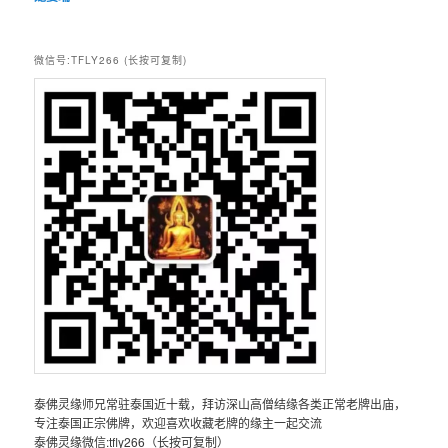
微信号:TFLY266 (长按可复制)
泰佛灵缘师兄常驻泰国近十载，拜访深山高僧结缘各类正常老牌出庙，
专注泰国正宗佛牌，欢迎喜欢收藏老牌的缘主一起交流
泰佛灵缘微信:tfly266（长按可复制）