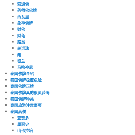
索通佛
药师佛佛牌
西瓦里
象神佛牌
财佛
财龟
路翁
转运珠
醒
银兰
马哈神尼
泰国佛牌介绍
泰国佛牌极度危险
泰国佛牌正牌
泰国佛牌真的很灵验吗
泰国佛牌种类
泰国旅游注意事项
泰国高僧
亚赞多
周冠史
山卡拉培