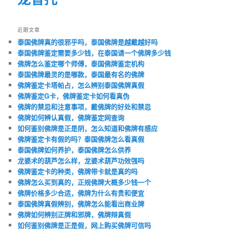
近期文章
泰国佛牌真的很邪乎吗，泰国佛牌是越戴越好吗
泰国佛牌鉴定需要多少钱，在泰国请一个佛牌多少钱
佛牌怎么鉴定哪个师傅，泰国佛牌鉴定机构
泰国佛牌最灵的是哪款，泰国最有名的佛牌
佛牌鉴定卡塔帕占，怎么辨别泰国佛牌真假
佛牌鉴定G卡，佛牌鉴定卡如何看真伪
佛牌的禁忌和注意事项，戴佛牌的好处和禁忌
佛牌如何辨认真假，佛牌鉴定网查询
如何鉴别佛牌是正是阴，怎么知道和佛牌有感应
佛牌鉴定卡有假的吗？泰国佛牌怎么看真假
泰国佛牌如何养护，泰国佛牌怎么供养
龙婆术的葫芦怎么样，龙婆术葫芦功效强吗
佛牌鉴定卡的种类，佛牌带卡就是真的吗
佛牌怎么买到真的，正规佛牌大概多少钱一个
佛牌价格多少合适，佛牌为什么有贵和便宜
泰国佛牌真假辨别，佛牌怎么能看出商业牌
佛牌如何辨别正牌和邪牌，佛牌辩真假
如何鉴别佛牌是正是假，网上购买佛牌可信吗