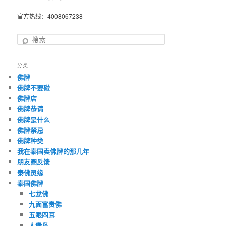
官方热线：4008067238
搜
索
分类
佛牌
佛牌不要碰
佛牌店
佛牌恭请
佛牌是什么
佛牌禁忌
佛牌种类
我在泰国卖佛牌的那几年
朋友圈反馈
泰佛灵缘
泰国佛牌
七龙佛
九面富贵佛
五眼四耳
人缘鸟