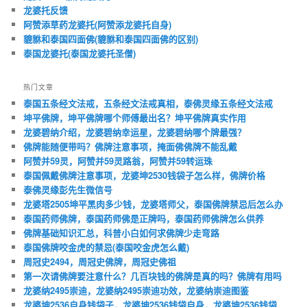
龙婆托反馈
阿赞添草药龙婆托(阿赞添龙婆托自身)
貔貅和泰国四面佛(貔貅和泰国四面佛的区别)
泰国龙婆托(泰国龙婆托圣僧)
热门文章
泰国五条经文法戒，五条经文法戒真相，泰佛灵缘五条经文法戒
坤平佛牌，坤平佛牌哪个师傅最出名？坤平佛牌真实作用
龙婆碧纳介绍，龙婆碧纳幸运星，龙婆碧纳哪个牌最强？
佛牌能随便带吗？佛牌注意事项，掩面佛佛牌不能乱戴
阿赞并59灵，阿赞并59灵路翁，阿赞并59转运珠
泰国佩戴佛牌注意事项，龙婆坤2530钱袋子怎么样，佛牌价格
泰佛灵缘彭先生微信号
龙婆塔2505坤平黑肉多少钱，龙婆塔师父，泰国佛牌禁忌后怎么办
泰国药师佛牌，泰国药师佛是正牌吗，泰国药师佛牌怎么供养
佛牌基础知识汇总，科普小白如何求佛牌少走弯路
泰国佛牌咬金虎的禁忌(泰国咬金虎怎么戴)
周冠史2494，周冠史佛牌，周冠史佛祖
第一次请佛牌要注意什么？几百块钱的佛牌是真的吗？佛牌有用吗
龙婆纳2495崇迪，龙婆纳2495崇迪功效，龙婆纳崇迪图鉴
龙婆坤2536自身钱袋子，龙婆坤2536钱袋自身，龙婆坤2536钱袋