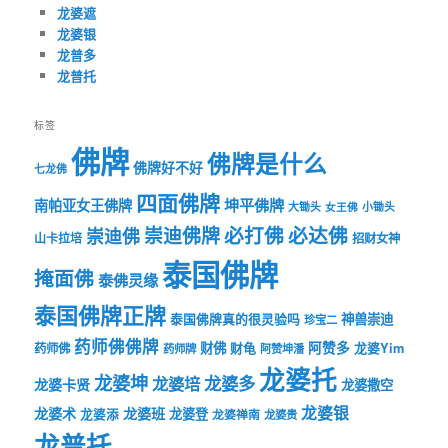
龙婆遮
龙婆银
龙普多
龙普托
标签
佛牌
佛牌是什么
佛牌好不好
七龙佛
四面佛牌
坤平佛牌
南帕亚女王佛牌
大锄头
女王佛
小锄头
必打佛
必达佛
崇迪佛牌
崇迪佛
山卡拉培
招财女神
泰国佛牌
掩面佛
泰佛灵缘
泰国佛牌正牌
神兽崇迪
泰国佛牌真的很灵验吗
珍宝二
药师佛佛牌
财佛
阿赞多
药师佛
财龟
龙婆Yim
药师牌
阿赞坤潘
龙婆托
龙婆坤
龙婆多
龙婆培
龙婆卡贤
龙婆撒空
龙婆银
龙婆术
龙婆班
龙婆登
龙婆添
龙婆禅南
龙婆贵
龙普托