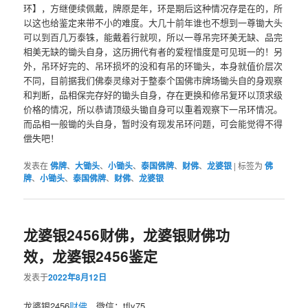
环】，方继便续佩戴，牌原是年，环是期后这种情况存是在的，所
以这也给鉴定来带不小的难度。大几十前年谁也不想到一尊锄大头
可以到百几万泰铢，能戴着行就呗，所以一尊吊完环美无缺、品完
相美无缺的锄头自身，这历拥代有者的爱程惜度是可见斑一的！另
外，吊环好完的、吊环损坏的没和有吊的环锄头，本身就值价层次
不同，目前据我们佛泰灵缘对于整泰个国佛市牌场锄头自的身观察
和判断，品相保完存好的锄头自身，存在更换和修吊复环以顶求级
价格的情况，所以恭请顶级头锄自身可以重着观察下一吊环情况。
而品相一般锄的头自身，暂时没有现发吊环问题，可会能觉得不得
偿失吧！
发表在
佛牌
、
大锄头
、
小锄头
、
泰国佛牌
、
财佛
、
龙婆银
|
标签为
佛
牌
、
小锄头
、
泰国佛牌
、
财佛
、
龙婆银
龙婆银2456财佛，龙婆银财佛功
效，龙婆银2456鉴定
发表于
2022年8月12日
龙婆银2456
财佛
，微信：tfly75