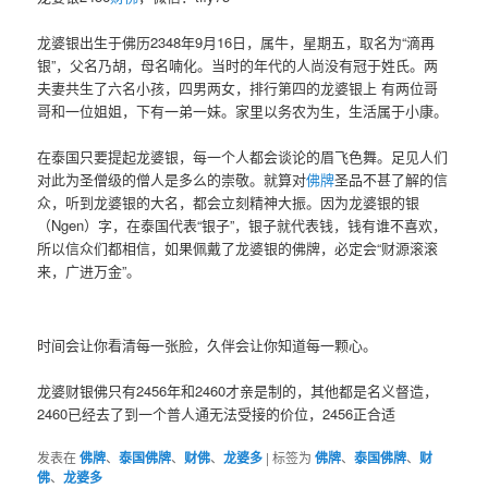
龙婆银出生于佛历2348年9月16日，属牛，星期五，取名为“滴再
银”，父名乃胡，母名喃化。当时的年代的人尚没有冠于姓氏。两
夫妻共生了六名小孩，四男两女，排行第四的龙婆银上 有两位哥
哥和一位姐姐，下有一弟一妹。家里以务农为生，生活属于小康。
在泰国只要提起龙婆银，每一个人都会谈论的眉飞色舞。足见人们
对此为圣僧级的僧人是多么的崇敬。就算对
佛牌
圣品不甚了解的信
众，听到龙婆银的大名，都会立刻精神大振。因为龙婆银的银
（Ngen）字，在泰国代表“银子”，银子就代表钱，钱有谁不喜欢，
所以信众们都相信，如果佩戴了龙婆银的佛牌，必定会“财源滚滚
来，广进万金”。
时间会让你看清每一张脸，久伴会让你知道每一颗心。
龙婆财银佛只有2456年和2460才亲是制的，其他都是名义督造，
2460已经去了到一个普人通无法受接的价位，2456正合适
发表在
佛牌
、
泰国佛牌
、
财佛
、
龙婆多
|
标签为
佛牌
、
泰国佛牌
、
财
佛
、
龙婆多