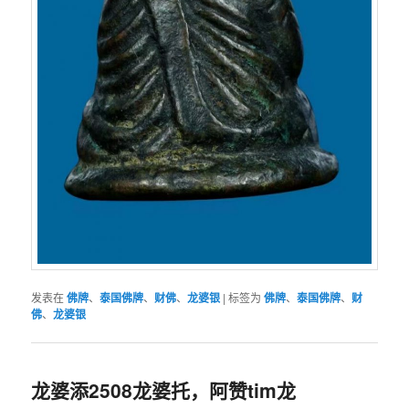
发表在
佛牌
、
泰国佛牌
、
财佛
、
龙婆银
|
标签为
佛牌
、
泰国佛牌
、
财
佛
、
龙婆银
龙婆添2508龙婆托，阿赞tim龙