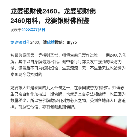
龙婆银财佛2460，龙婆银财佛
2460用料，龙婆银财佛图鉴
发表于
2022年7月6日
龙婆银
财佛
2460，
请
佛牌
微信：tfly75
被誉为泰国第一等招财圣僧，师傅生前只製作过唯一一期2460的佛
牌，其中以自身牌最为出名。佩带者每每都会发生强劲的吸财力
量，佩带后不再为钱财烦恼，生意滚滚，无一不生活无忧也被誉为
泰国现今最招财的
龙婆银大师是泰国的九大圣僧之一，在泰国被誉为“财佛”。师傅必
生只亲自制作加持过一期佛牌，也就是其自身法相佛牌，也正因为
数量稀少，所以被佛牌藏家们列为必入之物，受到各地商人巨富追
捧。前总理他信，亦有佩戴此期佛牌。