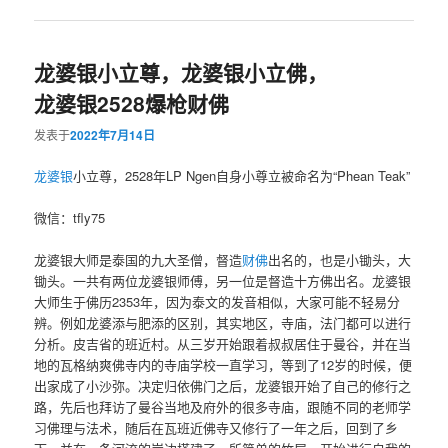
龙婆银小立尊，龙婆银小立佛，
龙婆银2528爆枪财佛
发表于
2022年7月14日
龙婆银
小立尊，2528年LP Ngen自身小尊立被命名为“Phean Teak”
微信：tfly75
龙婆银大师是泰国的九大圣僧，督造
财佛
出名的，也是小锄头，大
锄头。一共有两位龙婆银师傅，另一位是督造十方佛出名。龙婆银
大师生于佛历2353年，因为泰文的发音相似，大家可能不轻易分
辨。例如龙婆添与肥添的区别，其实地区，寺庙，法门都可以进行
分析。皮吉省的班近村。从三岁开始跟着叔叔居住于曼谷，并在当
地的瓦格纳爽佛寺内的寺庙学校一直学习，等到了12岁的时候，便
出家成了小沙弥。决定归依佛门之后，龙婆银开始了自己的修行之
路，先后也拜访了曼谷当地及府外的很多寺庙，跟随不同的老师学
习佛理与法术，随后在瓦班近佛寺又修行了一年之后，回到了乡