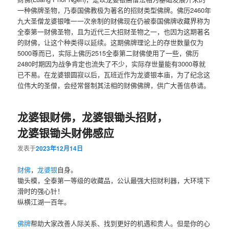
一种佛牌圣物，乃泰国佛教极为著名的招财类型佛牌。佛历2460年
九大圣僧龙婆银唯一一次亲制的财佛现在仍被泰国佛牌收藏界称为
全泰第一财佛圣物，且为近代三大招财圣物之一，也因为这期著名
的财佛，让这个种类得以延续。这期佛牌理论上的存世数量仅为
5000尊而已，实际上佛历2515全泰第二财佛使用了一些，佛历
2480时期因为战争肯定也流失了不少，实际存世量能有3000尊就
已不易。在龙婆银圆寂以后，瓦班近作为龙婆银本庙，为了纪念这
位伟大的圣僧，会经常督制其法相的财佛佛牌，供广大善信恭请。
龙婆银财佛，龙婆银锄头招财，
龙婆银锄头财佛感应
发表于
2023年12月14日
财佛
，
龙婆银
自身。
锄头模，全泰第一等级的收藏品，公认最强大招财利器，大环境下
滑时的强心针！
纵横江湖一百年。
佛牌
帮助大家改善人际关系、找到更好的机遇和贵人。但是你的心