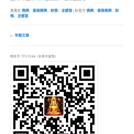
发表在
佛牌
、
泰国佛牌
、
财佛
、
龙婆银
|
标签为
佛牌
、
泰国佛牌
、
财
佛
、
龙婆银
文
←
早期文章
章
导
航
微信号:TFLY266 (长按可复制)