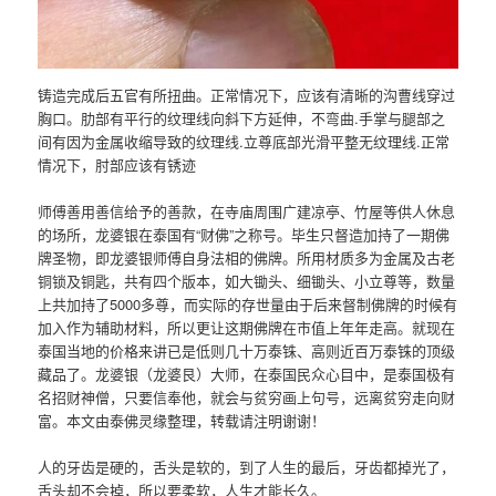
铸造完成后五官有所扭曲。正常情况下，应该有清晰的沟曹线穿过
胸口。肋部有平行的纹理线向斜下方延伸，不弯曲.手掌与腿部之
间有因为金属收缩导致的纹理线.立尊底部光滑平整无纹理线.正常
情况下，肘部应该有锈迹
师傅善用善信给予的善款，在寺庙周围广建凉亭、竹屋等供人休息
的场所，龙婆银在泰国有“财佛”之称号。毕生只督造加持了一期佛
牌圣物，即龙婆银师傅自身法相的佛牌。所用材质多为金属及古老
铜锁及铜匙，共有四个版本，如大锄头、细锄头、小立尊等，数量
上共加持了5000多尊，而实际的存世量由于后来督制佛牌的时候有
加入作为辅助材料，所以更让这期佛牌在市值上年年走高。就现在
泰国当地的价格来讲已是低则几十万泰铢、高则近百万泰铢的顶级
藏品了。龙婆银（龙婆艮）大师，在泰国民众心目中，是泰国极有
名招财神僧，只要信奉他，就会与贫穷画上句号，远离贫穷走向财
富。本文由泰佛灵缘整理，转载请注明谢谢！
人的牙齿是硬的，舌头是软的，到了人生的最后，牙齿都掉光了，
舌头却不会掉，所以要柔软，人生才能长久。