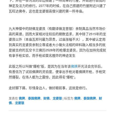
下，并在一条河流的岸边搭建了一所简单的竹屋，开始进行自我的
禅定及法力的修行。2377年的时候，在自己搭建的竹屋附近兴建了
瓦旺达佛寺，这也是龙婆银高僧兴建的第一所寺庙。
九大神僧中的财佛龙婆艮（有翻译做龙普银）亲制真品当然市场价
高的离谱，因而大家相对往较后的期数追求，其中除了2515年的龙
婆艮以外（本庙瓦邦刊最为昂贵，过庙涨幅不大），其中被认定用
到真实的龙婆艮亲制立尊或者大小锄头法相的碎料融入相当多的就
是披吉府的瓦空卡兰佛历2528年的枪爆龙婆艮，因为在加持完成就
有拿手枪实验，而手枪却莫名膛炸的神迹发生
此版之所以叫做“爆枪”版，是因为在当年该
佛牌
开光法会完毕后，
有善信为了试验佛牌的灵验度，便拿出手枪对着佛牌开枪，手枪突
然爆裂，在场人都为之震惊，因此得名“爆枪”。
走好脚下路，珍惜身边人，做好眼前事，这就是修行。
发表在
佛牌
、
泰国佛牌
、
财佛
、
龙婆银
|
标签为
佛牌
、
泰国佛牌
、
财
佛
、
龙婆银