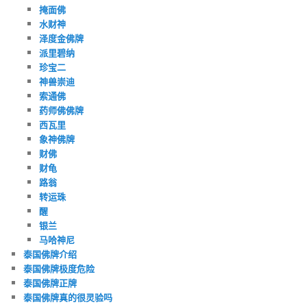
掩面佛
水财神
泽度金佛牌
派里碧纳
珍宝二
神兽崇迪
索通佛
药师佛佛牌
西瓦里
象神佛牌
财佛
财龟
路翁
转运珠
醒
银兰
马哈神尼
泰国佛牌介绍
泰国佛牌极度危险
泰国佛牌正牌
泰国佛牌真的很灵验吗