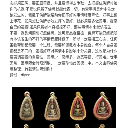
态必须正确，要正直善良，并且要懂得去争取，去把握住佛牌带给
你的机遇!不是说佩戴了佛牌就能代表一切，有些事情是命中注定
该发生的，佩戴了佛牌能帮助你把不好的事情程度降低，好事上锦
上添花，如果想让佛牌功效发挥的更好，就必须要多做善事，提高
自己的福报!如果佩戴者本身福报不好，那些事情本来就该发生，
不要一遇到问题想埋怨佛牌，这可是愚蠢至极，佛牌可能已经把所
有本该发生的不好的事情程度降低了，所以一定要摆正心态，任何
圣物帮助都需要一个过程，需要和佩戴者本身融合。每个人自身福
报都是不同的，福报好坏对事情本身影响十分关键，这也是为什么
要强调福报的重要性！善缘少，恶缘多，造恶容易，行善难。世事
无常，因缘际会转眼消散，一定要珍惜此善德二字。本文由泰佛灵
缘整理，转载请注明谢谢！
微博：tfly22