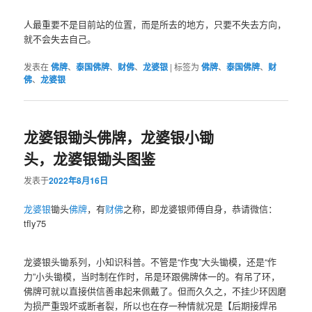
人最重要不是目前站的位置，而是所去的地方，只要不失去方向，
就不会失去自己。
发表在
佛牌
、
泰国佛牌
、
财佛
、
龙婆银
|
标签为
佛牌
、
泰国佛牌
、
财
佛
、
龙婆银
龙婆银锄头佛牌，龙婆银小锄
头，龙婆银锄头图鉴
发表于
2022年8月16日
龙婆银
锄头
佛牌
，有
财佛
之称，即龙婆银师傅自身，恭请微信：
tfly75
龙婆银头锄系列，小知识科普。不管是“作曳”大头锄模，还是“作
力”小头锄模，当时制在作时，吊是环跟佛牌体一的。有吊了环，
佛牌可就以直接供信善串起来佩戴了。但而久久之，不挂少环因磨
为损严重毁坏或断者裂，所以也在存一种情就况是【后期接焊吊