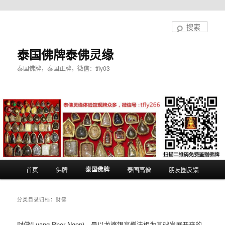
跳
跳
至
至
搜
主
副
索
内
内
泰国佛牌泰佛灵缘
容
容
泰国佛牌，泰国正牌，微信：tfly03
区
区
域
域
主
泰国佛牌
首页
佛牌
泰国高僧
朋友圈反馈
页
分类目录归档：
财佛
财佛(Luang Phor Ngen)，是以龙婆银高僧法相为基础发展开来的