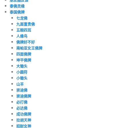
泰佛灵缘
泰国佛牌
七龙佛
九面富贵佛
五眼四耳
人缘鸟
佛牌好不好
南帕亚女王佛牌
四面佛牌
坤平佛牌
大锄头
小圆符
小锄头
山羊
崇迪佛
崇迪佛牌
必打佛
必达佛
成功佛牌
拉胡天神
招财女神