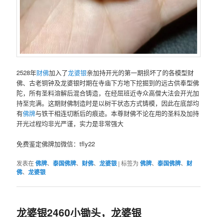
2528年
财佛
加入了
龙婆银
亲加持开光的第一期损坏了的各模型财
佛、古老铜钟及龙婆银时期在寺庙下方地下挖掘到的远古供奉型佛
陀，所有圣料溶解后混合铸造，在经屈班近寺众高僧大法会开光加
持至完满。这期财佛制造时是以树干状态方式铸模，因此在底部均
有
佛牌
与铁干相连切断后的痕迹。本尊财佛不论在用的圣料及加持
开光过程均非光严谨，实力是非常强大
免费鉴定佛牌加微信：tfly22
发表在
佛牌
、
泰国佛牌
、
财佛
、
龙婆银
|
标签为
佛牌
、
泰国佛牌
、
财
佛
、
龙婆银
龙婆银2460小锄头，龙婆银