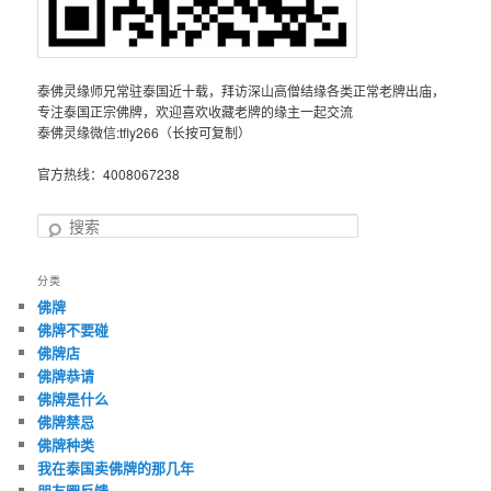
泰佛灵缘师兄常驻泰国近十载，拜访深山高僧结缘各类正常老牌出庙，
专注泰国正宗佛牌，欢迎喜欢收藏老牌的缘主一起交流
泰佛灵缘微信:tfly266（长按可复制）
官方热线：4008067238
搜
索
分类
佛牌
佛牌不要碰
佛牌店
佛牌恭请
佛牌是什么
佛牌禁忌
佛牌种类
我在泰国卖佛牌的那几年
朋友圈反馈