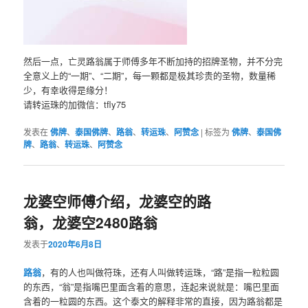
然后一点，亡灵路翁属于师傅多年不断加持的招牌圣物，并不分完
全意义上的“一期”、“二期”，每一颗都是极其珍贵的圣物，数量稀
少，有幸收得是缘分！
请转运珠的加微信：tfly75
发表在
佛牌
、
泰国佛牌
、
路翁
、
转运珠
、
阿赞念
|
标签为
佛牌
、
泰国佛
牌
、
路翁
、
转运珠
、
阿赞念
龙婆空师傅介绍，龙婆空的路
翁，龙婆空2480路翁
发表于
2020年6月8日
路翁
，有的人也叫做符珠，还有人叫做转运珠，“路”是指一粒粒圆
的东西，“翁”是指嘴巴里面含着的意思，连起来说就是：嘴巴里面
含着的一粒圆的东西。这个泰文的解释非常的直接，因为路翁都是