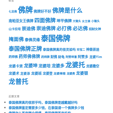
标签
佛牌
佛牌是什么
佛牌好不好
七龙佛
四面佛牌
坤平佛牌
南帕亚女王佛牌
大锄头
女王佛
小锄头
必打佛
必达佛
崇迪佛牌
崇迪佛
山卡拉培
招财女神
泰国佛牌
掩面佛
泰佛灵缘
泰国佛牌正牌
神兽崇迪
泰国佛牌真的很灵验吗
珍宝二
药师佛佛牌
财佛
阿赞多
药师佛
财龟
龙婆Yim
药师牌
阿赞坤潘
龙婆托
龙婆坤
龙婆多
龙婆培
龙婆卡贤
龙婆撒空
龙婆银
龙婆术
龙婆班
龙婆登
龙婆添
龙婆禅南
龙婆贵
龙普托
近期文章
泰国佛牌真的很邪乎吗，泰国佛牌是越戴越好吗
泰国佛牌鉴定需要多少钱，在泰国请一个佛牌多少钱
佛牌怎么鉴定哪个师傅，泰国佛牌鉴定机构