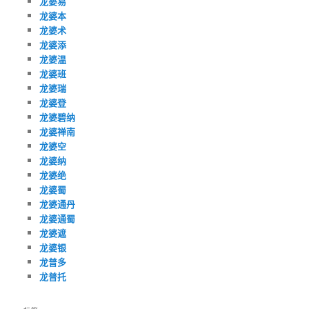
龙婆易
龙婆本
龙婆术
龙婆添
龙婆温
龙婆班
龙婆瑞
龙婆登
龙婆碧纳
龙婆禅南
龙婆空
龙婆纳
龙婆绝
龙婆蜀
龙婆通丹
龙婆通蜀
龙婆遮
龙婆银
龙普多
龙普托