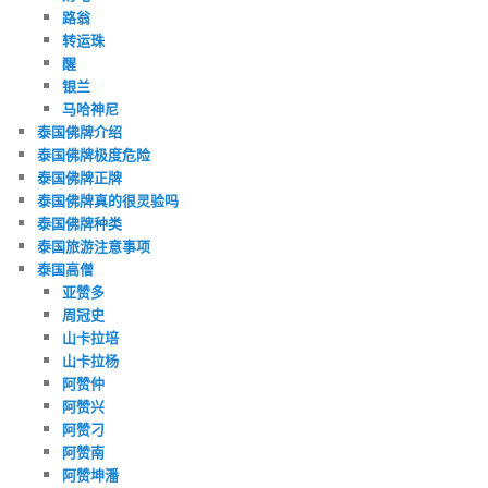
路翁
转运珠
醒
银兰
马哈神尼
泰国佛牌介绍
泰国佛牌极度危险
泰国佛牌正牌
泰国佛牌真的很灵验吗
泰国佛牌种类
泰国旅游注意事项
泰国高僧
亚赞多
周冠史
山卡拉培
山卡拉杨
阿赞仲
阿赞兴
阿赞刁
阿赞南
阿赞坤潘