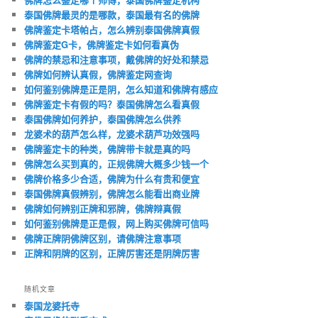
泰国佛牌最灵的是哪款，泰国最有名的佛牌
佛牌鉴定卡塔帕占，怎么辨别泰国佛牌真假
佛牌鉴定G卡，佛牌鉴定卡如何看真伪
佛牌的禁忌和注意事项，戴佛牌的好处和禁忌
佛牌如何辨认真假，佛牌鉴定网查询
如何鉴别佛牌是正是阴，怎么知道和佛牌有感应
佛牌鉴定卡有假的吗？泰国佛牌怎么看真假
泰国佛牌如何养护，泰国佛牌怎么供养
龙婆术的葫芦怎么样，龙婆术葫芦功效强吗
佛牌鉴定卡的种类，佛牌带卡就是真的吗
佛牌怎么买到真的，正规佛牌大概多少钱一个
佛牌价格多少合适，佛牌为什么有贵和便宜
泰国佛牌真假辨别，佛牌怎么能看出商业牌
佛牌如何辨别正牌和邪牌，佛牌辩真假
如何鉴别佛牌是正是假，网上购买佛牌可信吗
佛牌正牌阴佛牌区别，请佛牌注意事项
正牌和阴牌的区别，正牌厉害还是阴牌厉害
随机文章
泰国龙婆托寺