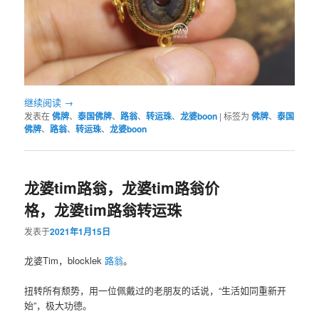
继续阅读
→
发表在
佛牌
、
泰国佛牌
、
路翁
、
转运珠
、
龙婆boon
|
标签为
佛牌
、
泰国
佛牌
、
路翁
、
转运珠
、
龙婆boon
龙婆tim路翁，龙婆tim路翁价
格，龙婆tim路翁转运珠
发表于
2021年1月15日
龙婆Tim，blocklek
路翁
。
扭转所有颓势，用一位佩戴过的老朋友的话说，“生活如同重新开
始”，极大功德。