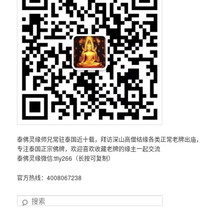
泰佛灵缘师兄常驻泰国近十载，拜访深山高僧结缘各类正常老牌出庙，
专注泰国正宗佛牌，欢迎喜欢收藏老牌的缘主一起交流
泰佛灵缘微信:tfly266（长按可复制）
官方热线：4008067238
搜
索