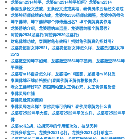
龙婆tim2514坤平，龙婆tim2514坤平如何？龙婆tim2514
泰国五条经文法戒，五条经文法戒真相，泰佛灵缘五条经文法戒
龙婆坤药师佛牌的功效，龙婆坤2536药师佛图鉴，龙婆坤药师佛
坤平佛牌，坤平佛牌哪个师傅最出名？坤平佛牌真实作用
龙婆碧纳介绍，龙婆碧纳幸运星，龙婆碧纳哪个牌最强？
阿赞弄2534龙婆托(阿赞弄2539龙婆托)
财龟佛牌功效，泰国财龟有效吗？招财龟佛牌真的招财吗？
龙婆贵招财女神2521，龙婆贵招财女神怎么样，龙婆贵招财女神
2512
龙婆撒空的坤平如何，龙婆撒空2554坤平黑肉，龙婆撒空2554坤
平图鉴
龙婆培m16自身怎么样，龙婆培m16图鉴，龙婆培m16材质
泰国佛牌正牌价格报价(泰国佛牌正牌价格报价表)
老女王佛牌好吗？泰国南帕亚女王佛心咒，女王佛佩戴反馈
泰佛灵缘店铺
泰佛灵缘真的假的
泰佛灵缘怎么样？泰佛灵缘可信吗？泰佛灵缘牌为什么贵
龙婆培2522坤平大模，龙婆培2522坤平怎么样，龙婆培2522坤平
佛
龙婆noi拉胡，拉胡天神的作用和功效，拉胡天神
龙婆多珍宝二，龙婆多2521必打，龙婆多2521必打珍宝二
龙婆培2519二喷小模崇迪多钱，龙婆培崇迪2519，崇迪佛牌禁忌