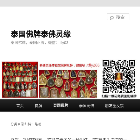
跳
跳
至
至
搜
主
副
索
内
内
泰国佛牌泰佛灵缘
容
容
泰国佛牌，泰国正牌，微信：tfly03
区
区
域
域
主
泰国佛牌
首页
佛牌
泰国高僧
朋友圈反馈
页
分类目录归档：
路翁
路翁，又称转运珠，路翁是泰国的一种叫法，“路”意思为圆圆的一