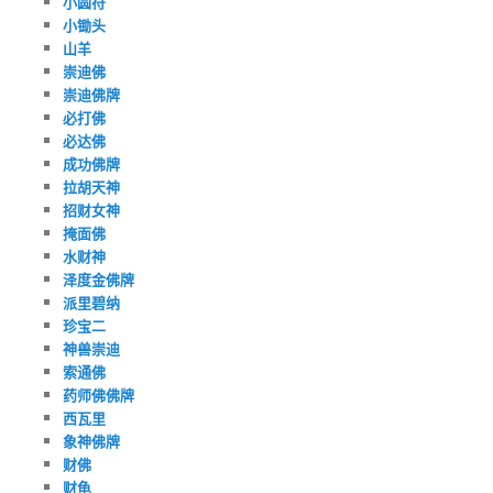
小圆符
小锄头
山羊
崇迪佛
崇迪佛牌
必打佛
必达佛
成功佛牌
拉胡天神
招财女神
掩面佛
水财神
泽度金佛牌
派里碧纳
珍宝二
神兽崇迪
索通佛
药师佛佛牌
西瓦里
象神佛牌
财佛
财龟