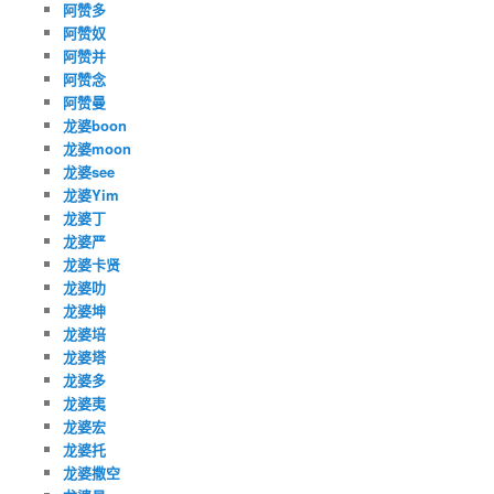
阿赞多
阿赞奴
阿赞并
阿赞念
阿赞曼
龙婆boon
龙婆moon
龙婆see
龙婆Yim
龙婆丁
龙婆严
龙婆卡贤
龙婆叻
龙婆坤
龙婆培
龙婆塔
龙婆多
龙婆夷
龙婆宏
龙婆托
龙婆撒空