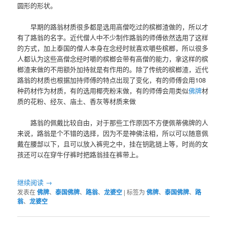
圆形的形状。
早期的路翁材质很多都是选用高僧吃过的槟榔渣做的，所以才
有了路翁的名字。近代僧人中不少制作路翁的师傅依然选用了这样
的方式，加上泰国的僧人本身在念经时就喜欢嚼些槟榔，所以很多
人都认为这些高僧念经时嚼的槟榔会带有高僧的能力，拿这样的槟
榔渣来做的不用额外加持就是有作用的。除了传统的槟榔渣，近代
路翁的材质也根据加持师傅的特点出现了变化，有的师傅会用108
种药材作为材质，有的选用椰壳粉末做，有的师傅会用类似
佛牌
材
质的花粉、经灰、庙土、香灰等材质来做
路翁的佩戴比较自由，对于那些工作原因不方便佩蒂佛牌的人
来说，路翁是个不错的选择，因为不是神佛法相，所以可以随意佩
戴在腰部以下，且可以放入裤兜之中，挂在钥匙链上等，时尚的女
孩还可以在穿牛仔裤时把路翁挂在裤带上。
继续阅读
→
发表在
佛牌
、
泰国佛牌
、
路翁
、
龙婆空
|
标签为
佛牌
、
泰国佛牌
、
路
翁
、
龙婆空