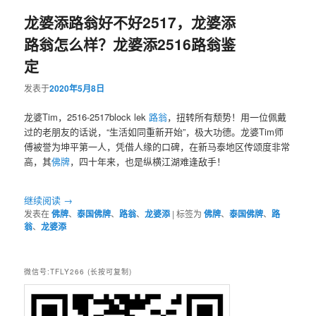
龙婆添路翁好不好2517，龙婆添
路翁怎么样？龙婆添2516路翁鉴
定
发表于
2020年5月8日
龙婆Tim，2516-2517block lek
路翁
，扭转所有颓势！用一位佩戴
过的老朋友的话说，“生活如同重新开始”，极大功德。龙婆Tim师
傅被誉为坤平第一人，凭借人缘的口碑，在新马泰地区传颂度非常
高，其
佛牌
，四十年来，也是纵横江湖难逢敌手！
继续阅读
→
发表在
佛牌
、
泰国佛牌
、
路翁
、
龙婆添
|
标签为
佛牌
、
泰国佛牌
、
路
翁
、
龙婆添
微信号:TFLY266 (长按可复制)