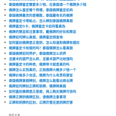
泰国佛牌鉴定需要多少钱，在泰国请一个佛牌多少钱
佛牌怎么鉴定哪个师傅，泰国佛牌鉴定机构
泰国佛牌最灵的是哪款，泰国最有名的佛牌
佛牌鉴定卡塔帕占，怎么辨别泰国佛牌真假
佛牌鉴定G卡，佛牌鉴定卡如何看真伪
佛牌的禁忌和注意事项，戴佛牌的好处和禁忌
佛牌如何辨认真假，佛牌鉴定网查询
如何鉴别佛牌是正是阴，怎么知道和佛牌有感应
佛牌鉴定卡有假的吗？泰国佛牌怎么看真假
泰国佛牌如何养护，泰国佛牌怎么供养
龙婆术的葫芦怎么样，龙婆术葫芦功效强吗
佛牌鉴定卡的种类，佛牌带卡就是真的吗
佛牌怎么买到真的，正规佛牌大概多少钱一个
佛牌价格多少合适，佛牌为什么有贵和便宜
泰国佛牌真假辨别，佛牌怎么能看出商业牌
佛牌如何辨别正牌和邪牌，佛牌辩真假
如何鉴别佛牌是正是假，网上购买佛牌可信吗
佛牌正牌阴佛牌区别，请佛牌注意事项
正牌和阴牌的区别，正牌厉害还是阴牌厉害
随机文章