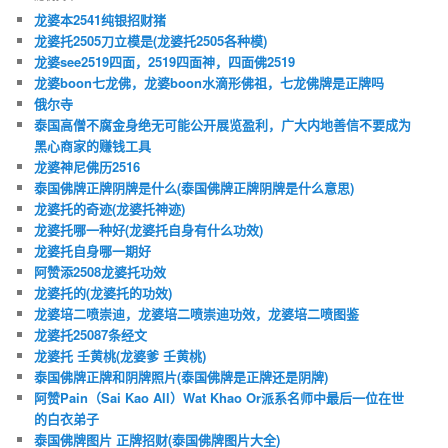
龙婆本2541纯银招财猪
龙婆托2505刀立模是(龙婆托2505各种模)
龙婆see2519四面，2519四面神，四面佛2519
龙婆boon七龙佛，龙婆boon水滴形佛祖，七龙佛牌是正牌吗
俄尔寺
泰国高僧不腐金身绝无可能公开展览盈利，广大内地善信不要成为
黑心商家的赚钱工具
龙婆神尼佛历2516
泰国佛牌正牌阴牌是什么(泰国佛牌正牌阴牌是什么意思)
龙婆托的奇迹(龙婆托神迹)
龙婆托哪一种好(龙婆托自身有什么功效)
龙婆托自身哪一期好
阿赞添2508龙婆托功效
龙婆托的(龙婆托的功效)
龙婆培二喷崇迪，龙婆培二喷崇迪功效，龙婆培二喷图鉴
龙婆托25087条经文
龙婆托 壬黄桃(龙婆爹 壬黄桃)
泰国佛牌正牌和阴牌照片(泰国佛牌是正牌还是阴牌)
阿赞Pain（Sai Kao All）Wat Khao Or派系名师中最后一位在世
的白衣弟子
泰国佛牌图片 正牌招财(泰国佛牌图片大全)