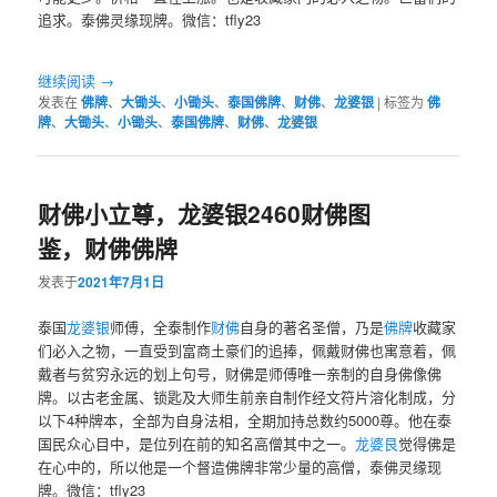
追求。泰佛灵缘现牌。微信：tfly23
继续阅读
→
发表在
佛牌
、
大锄头
、
小锄头
、
泰国佛牌
、
财佛
、
龙婆银
|
标签为
佛
牌
、
大锄头
、
小锄头
、
泰国佛牌
、
财佛
、
龙婆银
财佛小立尊，龙婆银2460财佛图
鉴，财佛佛牌
发表于
2021年7月1日
泰国
龙婆银
师傅，全泰制作
财佛
自身的著名圣僧，乃是
佛牌
收藏家
们必入之物，一直受到富商土豪们的追捧，佩戴财佛也寓意着，佩
戴者与贫穷永远的划上句号，财佛是师傅唯一亲制的自身佛像佛
牌。以古老金属、锁匙及大师生前亲自制作经文符片溶化制成，分
以下4种牌本，全部为自身法相，全期加持总数约5000尊。他在泰
国民众心目中，是位列在前的知名高僧其中之一。
龙婆艮
觉得佛是
在心中的，所以他是一个督造佛牌非常少量的高僧，泰佛灵缘现
牌。微信：tfly23