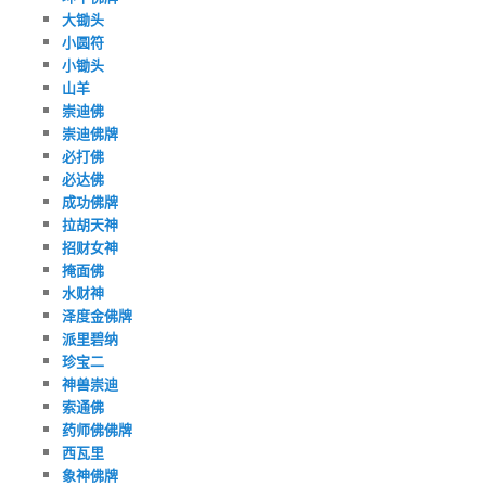
大锄头
小圆符
小锄头
山羊
崇迪佛
崇迪佛牌
必打佛
必达佛
成功佛牌
拉胡天神
招财女神
掩面佛
水财神
泽度金佛牌
派里碧纳
珍宝二
神兽崇迪
索通佛
药师佛佛牌
西瓦里
象神佛牌