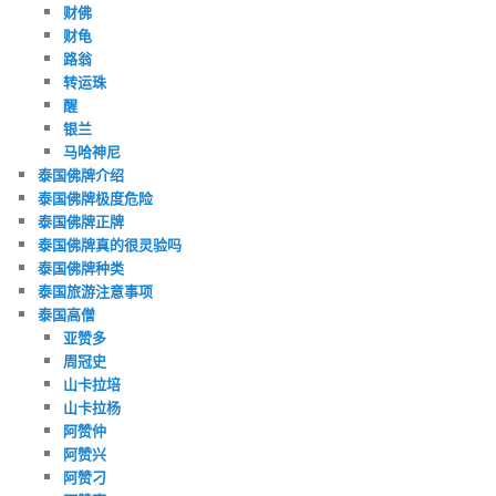
财佛
财龟
路翁
转运珠
醒
银兰
马哈神尼
泰国佛牌介绍
泰国佛牌极度危险
泰国佛牌正牌
泰国佛牌真的很灵验吗
泰国佛牌种类
泰国旅游注意事项
泰国高僧
亚赞多
周冠史
山卡拉培
山卡拉杨
阿赞仲
阿赞兴
阿赞刁