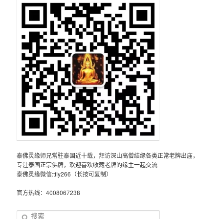
泰佛灵缘师兄常驻泰国近十载，拜访深山高僧结缘各类正常老牌出庙，
专注泰国正宗佛牌，欢迎喜欢收藏老牌的缘主一起交流
泰佛灵缘微信:tfly266（长按可复制）
官方热线：4008067238
搜