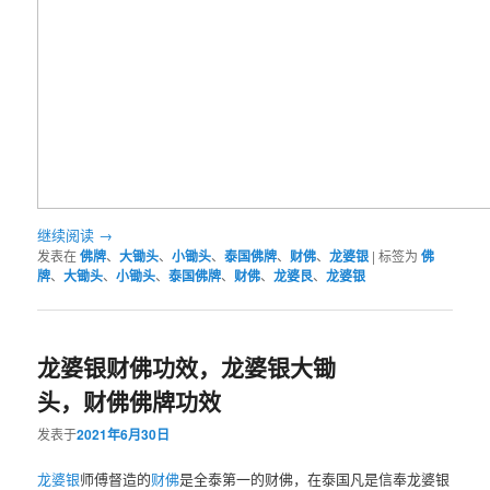
继续阅读
→
发表在
佛牌
、
大锄头
、
小锄头
、
泰国佛牌
、
财佛
、
龙婆银
|
标签为
佛
牌
、
大锄头
、
小锄头
、
泰国佛牌
、
财佛
、
龙婆艮
、
龙婆银
龙婆银财佛功效，龙婆银大锄
头，财佛佛牌功效
发表于
2021年6月30日
龙婆银
师傅督造的
财佛
是全泰第一的财佛，在泰国凡是信奉龙婆银