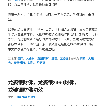
的，真正的师傅，就是最适合自己的
佩戴在胸前，毕生的修习，就时刻在你的身边，帮助创造一番事
业。
此尊超级法会财佛LP Ngern自身，用料涵盖瓦班堪、瓦素泰收藏多
年珍贵老金属材料、大量2460龙婆银原版财佛老料，加持力、用料
等等，均是能找到的最好的师傅和材料。因此，虽然后续龙婆银自
身版本众多，但2515这一版，被认作是最接近2460财佛的一版。
本文由泰佛灵缘整理，转载请注明。
发表在
佛牌
、
大锄头
、
泰国佛牌
、
财佛
、
龙婆银
|
标签为
佛牌
、
大锄
头
、
泰国佛牌
、
财佛
、
龙婆银
龙婆银财佛，龙婆银2460财佛，
龙婆银财佛功效
发表于
2022年2月12日