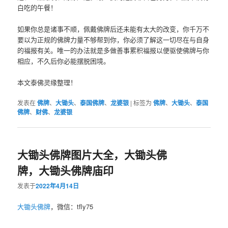
白吃的午餐！
如果你总是诸事不顺，佩戴佛牌后还未能有太大的改变，你千万不
要以为正规的佛牌力量不够帮到你，你必须了解这一切尽在与自身
的福报有关。唯一的办法就是多做善事累积福报以便驱使佛牌与你
相应，不久后你必能摆脱困境。
本文泰佛灵缘整理！
发表在
佛牌
、
大锄头
、
泰国佛牌
、
龙婆银
|
标签为
佛牌
、
大锄头
、
泰国
佛牌
、
财佛
、
龙婆银
大锄头佛牌图片大全，大锄头佛
牌，大锄头佛牌庙印
发表于
2022年4月14日
大锄头
佛牌
，微信：tfly75