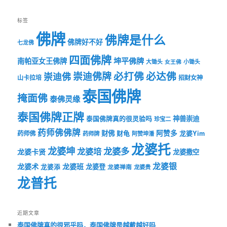
标签
佛牌
佛牌是什么
佛牌好不好
七龙佛
四面佛牌
坤平佛牌
南帕亚女王佛牌
大锄头
女王佛
小锄头
必打佛
必达佛
崇迪佛牌
崇迪佛
山卡拉培
招财女神
泰国佛牌
掩面佛
泰佛灵缘
泰国佛牌正牌
神兽崇迪
泰国佛牌真的很灵验吗
珍宝二
药师佛佛牌
财佛
阿赞多
药师佛
财龟
龙婆Yim
药师牌
阿赞坤潘
龙婆托
龙婆坤
龙婆多
龙婆培
龙婆卡贤
龙婆撒空
龙婆银
龙婆术
龙婆班
龙婆登
龙婆添
龙婆禅南
龙婆贵
龙普托
近期文章
泰国佛牌真的很邪乎吗，泰国佛牌是越戴越好吗