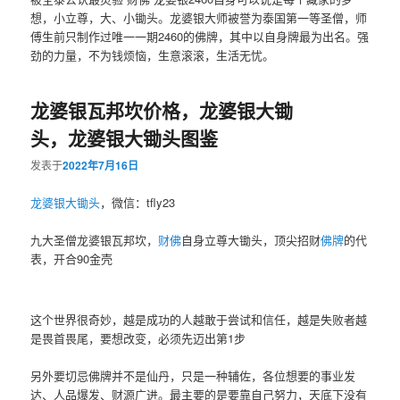
想，小立尊，大、小锄头。龙婆银大师被誉为泰国第一等圣僧，师
傅生前只制作过唯一一期2460的佛牌，其中以自身牌最为出名。强
劲的力量，不为钱烦恼，生意滚滚，生活无忧。
龙婆银瓦邦坎价格，龙婆银大锄
头，龙婆银大锄头图鉴
发表于
2022年7月16日
龙婆银
大锄头
，微信：tfly23
九大圣僧龙婆银瓦邦坎，
财佛
自身立尊大锄头，顶尖招财
佛牌
的代
表，开合90金壳
这个世界很奇妙，越是成功的人越敢于尝试和信任，越是失败者越
是畏首畏尾，要想改变，必须先迈出第1步
另外要切忌佛牌并不是仙丹，只是一种辅佐，各位想要的事业发
达、人品爆发、财源广进。最主要的是要靠自己努力，天底下没有