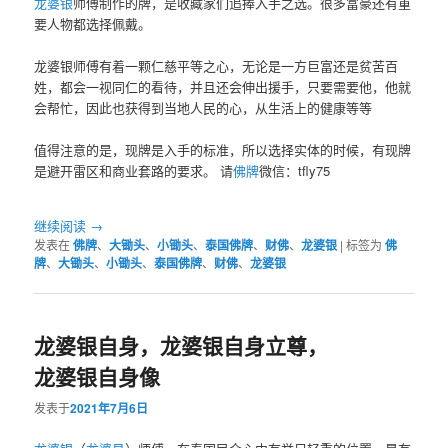
龙婆银
师傅制作的牌，是收藏家们追捧入手之选。很多富豪还有重
要人物都选择佩戴。
龙婆银师傅有着一颗仁慈平等之心，无论是一方巨富还是贫苦百
姓，都会一视同仁的看待，并且还会伸出援手，只要需要他，他就
会帮忙，因此也获得到当地人民的心，从生活上的健康等等
值得注意的是，现牌是入手的标准，所以选择实体的时候，有现牌
是避开雷区和商业套路的要求。 请
佛牌
微信：tfly75
继续阅读
→
发表在
佛牌
、
大锄头
、
小锄头
、
泰国佛牌
、
财佛
、
龙婆银
|
标签为
佛
牌
、
大锄头
、
小锄头
、
泰国佛牌
、
财佛
、
龙婆银
龙婆银自身，龙婆银自身立尊，
龙婆银自身像
发表于
2021年7月6日