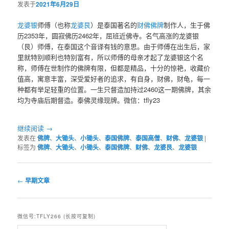
发表于
2021年6月29日
龙婆银
师傅（也称
龙婆艮
）是泰国著名的
财佛
佛牌
制作人，生于佛
历2353年，圆寂佛历2462年，屈班近佛寺。名气高涨的龙婆银
（艮）师傅，在泰国这个音译有钱的意思。由于师傅在出生后，家
里就特别顺利也特别富有，所以师傅的母亲才起了龙婆银这个名
称，师傅在世制作的佛牌有限，但都是精品，十分的惊艳，收藏价
值高，寓意丰富，深受爱好者的追求，有自身，财佛，财龟，每一
种都有举足轻重的位置。一生只督造加持过2460这一期佛牌，其余
均为寺庙后期督造。泰佛灵缘现牌。微信：tfly23
继续阅读
→
发表在
佛牌
、
大锄头
、
小锄头
、
泰国佛牌
、
泰国高僧
、
财佛
、
龙婆银
|
标签为
佛牌
、
大锄头
、
小锄头
、
泰国佛牌
、
财佛
、
龙婆艮
、
龙婆银
文
←
早期文章
章
导
航
微信号:TFLY266 (长按可复制)