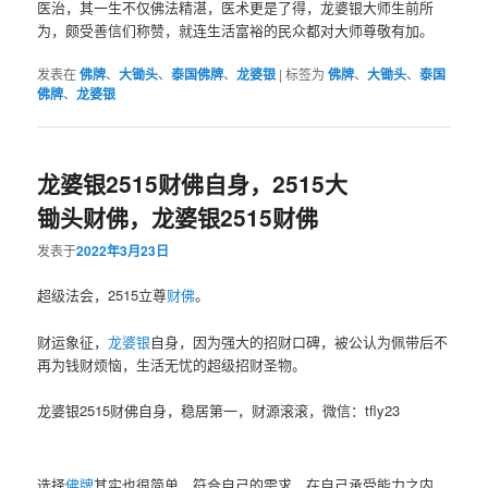
医治，其一生不仅佛法精湛，医术更是了得，龙婆银大师生前所
为，颇受善信们称赞，就连生活富裕的民众都对大师尊敬有加。
发表在
佛牌
、
大锄头
、
泰国佛牌
、
龙婆银
|
标签为
佛牌
、
大锄头
、
泰国
佛牌
、
龙婆银
龙婆银2515财佛自身，2515大
锄头财佛，龙婆银2515财佛
发表于
2022年3月23日
超级法会，2515立尊
财佛
。
财运象征，
龙婆银
自身，因为强大的招财口碑，被公认为佩带后不
再为钱财烦恼，生活无忧的超级招财圣物。
龙婆银2515财佛自身，稳居第一，财源滚滚，微信：tfly23
选择
佛牌
其实也很简单，符合自己的需求，在自己承受能力之内