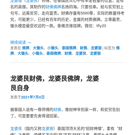
龙婆银
（
龙婆艮
）师傅，在泰国民众心中有举足轻重的位置，是有
名的高僧。其制作的
财佛
佛牌
名扬四海。只要信奉。就与贫穷划上
句号，远离贫穷，走向富贵。财佛存量有5000尊，实际的数量待考
究，可能更少，已经有百年的历史，金属的材质佛牌。立尊最贵，
锄头模是最受欢迎的一款。泰佛灵缘现牌。微信：tfly23
继续阅读
→
发表在
佛牌
、
大锄头
、
小锄头
、
泰国佛牌
、
财佛
、
龙婆银
|
标签为
佛
牌
、
大锄头
、
小锄头
、
泰国佛牌
、
财佛
、
龙婆艮
、
龙婆银
龙婆艮财佛，龙婆艮佛牌，龙婆
艮自身
发表于
2021年7月4日
据泰国人说有一尊师傅的
财佛
，像财神爷到家一样，和贫穷告别
了，可是要要先舍得请回家。
龙婆艮
（国内又称
龙婆银
）泰国顶顶大名的“招财神僧”，素有〝财
佛〞之美称。师傅名字中的“艮”字有“钱财”之意，泰国九大圣僧，