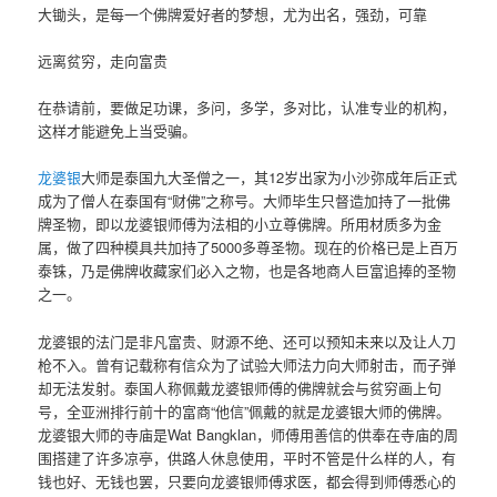
大锄头，是每一个佛牌爱好者的梦想，尤为出名，强劲，可靠
远离贫穷，走向富贵
在恭请前，要做足功课，多问，多学，多对比，认准专业的机构，
这样才能避免上当受骗。
龙婆银
大师是泰国九大圣僧之一，其12岁出家为小沙弥成年后正式
成为了僧人在泰国有“财佛”之称号。大师毕生只督造加持了一批佛
牌圣物，即以龙婆银师傅为法相的小立尊佛牌。所用材质多为金
属，做了四种模具共加持了5000多尊圣物。现在的价格已是上百万
泰铢，乃是佛牌收藏家们必入之物，也是各地商人巨富追捧的圣物
之一。
龙婆银的法门是非凡富贵、财源不绝、还可以预知未来以及让人刀
枪不入。曾有记载称有信众为了试验大师法力向大师射击，而子弹
却无法发射。泰国人称佩戴龙婆银师傅的佛牌就会与贫穷画上句
号，全亚洲排行前十的富商“他信”佩戴的就是龙婆银大师的佛牌。
龙婆银大师的寺庙是Wat Bangklan，师傅用善信的供奉在寺庙的周
围搭建了许多凉亭，供路人休息使用，平时不管是什么样的人，有
钱也好、无钱也罢，只要向龙婆银师傅求医，都会得到师傅悉心的