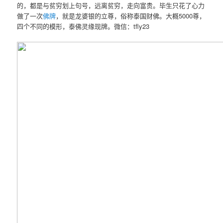
的，都是与贫穷划上句号，远离贫穷，走向富贵。毕生只花了心力
做了一次
佛牌
，就是龙婆银的立尊，俗称泰国财佛。大概5000尊，
四个不同的模形，泰佛灵缘现牌。微信：tfly23