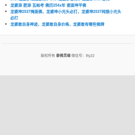
龙婆添 肥添 瓦帕考 佛历254x年 瓷面坤平佛
龙婆坤2537掩面佛，龙婆坤小光头必打，龙婆坤2537纯银小光头
必打
龙婆敢自身神迹，龙婆敢自身价格，龙婆敢有哪些佛牌
版权所有
泰佛灵缘
微信号：tfly22