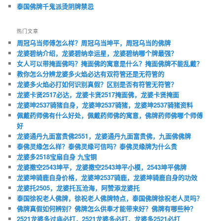
泰国佛牌千鬼派烫阴牌禁忌
热门文章
周冠乌当师傅怎么样？周冠乌当坤平，周冠乌当的佛牌
龙婆碧纳介绍，龙婆碧纳幸运星，龙婆碧纳哪个牌最强？
女人可以带掩面佛吗？掩面佛的寓意是什么？掩面佛牌不能乱戴？
教你怎么分辨龙婆多火焰必达有双符管还是无符管的
龙婆多火焰必打如何识别真假？区别是否有符管无符管？
龙婆卡贤2517必达，龙婆卡贤2517掩面佛，龙婆卡贤掩面
龙婆坤2537骑猪自身，龙婆坤2537骑猪，龙婆坤2537骑猪资料
佩戴药师佛有什么好处，佩戴药师佛的寓意，佛牌药师佛哪个师傅
好
龙婆通丹九面富贵佛2551，龙婆通丹九面富贵佛，九面佛佛牌
泰佛灵缘怎么样？泰佛灵缘可信吗？泰佛灵缘牌为什么贵
龙婆多2518宝扇自身 九宝铜
龙婆撒空2543坤平，龙婆撒空2543坤平小模，2543坤平佛牌
龙婆坤骑鹿自身价格，龙婆坤2537骑鹿，龙婆坤骑鹿自身的功效
龙婆托2505，龙婆托瓦沧海，阿赞添龙婆托
泰国徐祝老人佛牌，徐祝老人佛牌特点，泰国佛牌徐祝老人灵吗？
佛牌真假如何辨别？佛牌怎么供奉才能带来好？佛牌有哪些种？
2521龙婆多过庙必打，2521龙婆多必打，龙婆多2521必打