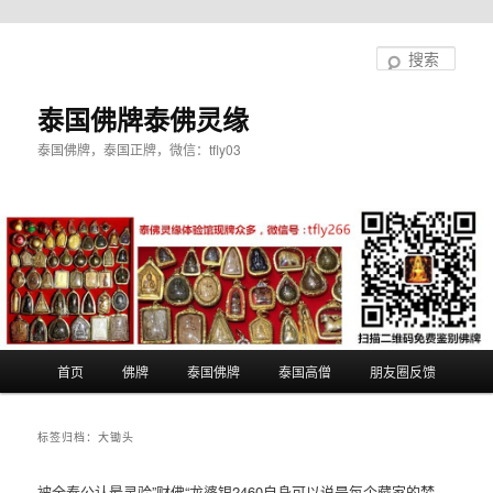
跳
跳
至
至
搜
主
副
索
内
内
泰国佛牌泰佛灵缘
容
容
泰国佛牌，泰国正牌，微信：tfly03
区
区
域
域
主
首页
佛牌
泰国佛牌
泰国高僧
朋友圈反馈
页
标签归档：
大锄头
被全泰公认最灵验”财佛“龙婆银2460自身可以说是每个藏家的梦