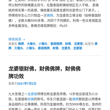
师父制作的财佛震古烁今，在整泰国和佛统地区无人不晓， 是佛
统府排名第一的高僧，佛统著名高僧龙婆判也是师父门下弟子。，
师傅用毕生心力只制造一次
佛牌
，为龙婆艮立尊法相（俗称泰国财
佛），全数大概5000多尊，共四个不同模形，利用一些古老锁匙及
多种金属溶化，泰佛灵缘现牌微信：tfly23
继续阅读
→
发表在
佛牌
、
大锄头
、
小锄头
、
泰国佛牌
、
财佛
、
龙婆银
|
标签为
佛
牌
、
大锄头
、
小锄头
、
泰国佛牌
、
财佛
、
龙婆艮
、
龙婆银
龙婆银财佛，财佛佛牌，财佛佛
牌功效
发表于
2021年7月2日
九大圣僧之一
龙婆银
师傅也称龙婆艮师傅。12岁就出家成为小沙
弥。在泰国有
财佛
的称号。毕生只督造国一批
佛牌
那就是以师傅本
身品相的小立尊佛牌。所用为金属材质。约为5000尊左右，现存的
可能更少。价格一直在上涨。也是收藏家门的必入之物。巨富们的