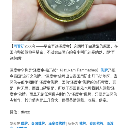
【
阿赞初
2566年——星空奇迹泽度金】这期牌于由造型的原因，在
国内称被做仰星望空，不过实庙际方的名字叫巴迪寒纳朗，即“奇
迹纳朗”
泽度金全称是“泽度金-拉玛帖”（Jatukam Rammathep）
佛牌
乃现
今泰国*流行之佛牌，“泽度金”佛牌出自泰国甩矿史灯马叻地区，当
区佛寺都争相制作泽度金佛牌，因为“泽度金”佛牌的流行程度，真
是一时无两，而且口碑更是，所以于泰国到处也可看到人佩戴“泽
度金”佛牌。而且无论任何佛寺制作的“泽度金”佛牌，只要是当区佛
寺制作，其价值也是上升奇快，值得恭请佩戴、收藏、供奉。
微信：tfly22
发表在
佛牌
、
泰国佛牌
、
泽度金佛牌
|
标签为
佛牌
、
泰国佛牌
、
泽渡