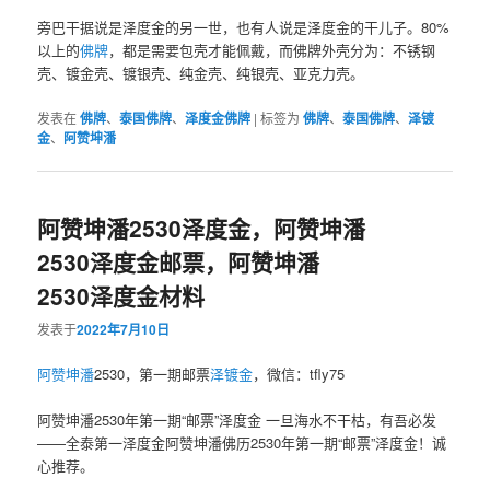
旁巴干据说是泽度金的另一世，也有人说是泽度金的干儿子。80%
以上的
佛牌
，都是需要包壳才能佩戴，而佛牌外壳分为：不锈钢
壳、镀金壳、镀银壳、纯金壳、纯银壳、亚克力壳。
发表在
佛牌
、
泰国佛牌
、
泽度金佛牌
|
标签为
佛牌
、
泰国佛牌
、
泽镀
金
、
阿赞坤潘
阿赞坤潘2530泽度金，阿赞坤潘
2530泽度金邮票，阿赞坤潘
2530泽度金材料
发表于
2022年7月10日
阿赞坤潘
2530，第一期邮票
泽镀金
，微信：tfly75
阿赞坤潘2530年第一期“邮票”泽度金 一旦海水不干枯，有吾必发
——全泰第一泽度金阿赞坤潘佛历2530年第一期“邮票”泽度金！诚
心推荐。