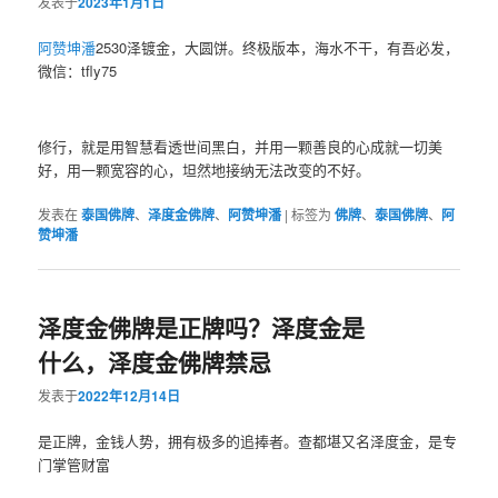
发表于
2023年1月1日
阿赞坤潘
2530泽镀金，大圆饼。终极版本，海水不干，有吾必发，
微信：tfly75
修行，就是用智慧看透世间黑白，并用一颗善良的心成就一切美
好，用一颗宽容的心，坦然地接纳无法改变的不好。
发表在
泰国佛牌
、
泽度金佛牌
、
阿赞坤潘
|
标签为
佛牌
、
泰国佛牌
、
阿
赞坤潘
泽度金佛牌是正牌吗？泽度金是
什么，泽度金佛牌禁忌
发表于
2022年12月14日
是正牌，金钱人势，拥有极多的追捧者。查都堪又名泽度金，是专
门掌管财富