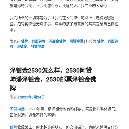
就是‮得你‬会挑，不会‮怎挑‬么办，找懂的人、找‮业专‬的人帮你！
我们所做的一切都是为了让我们在人间谋生的路上，走得更容易
些。跑得再快也无济于事，没伞的孩子最需要的其实是给自己撑把
伞。
发表在
佛牌
、
泰国佛牌
、
泽度金佛牌
、
阿赞坤潘
|
标签为
佛牌
、
泰国佛
牌
、
泽镀金
、
阿赞坤潘
泽镀金2530怎么样，2530阿赞
坤潘泽镀金，2530邮票泽镀金佛
牌
发表于
2021年5月24日
阿赞坤潘
，2530年第一期泽镀金也有称邮票。寓意提升整体运气。
正偏财运。避免不好的事情。
佛牌
收藏路上，越来越多的朋友一起交流探讨，也越来越明白什么