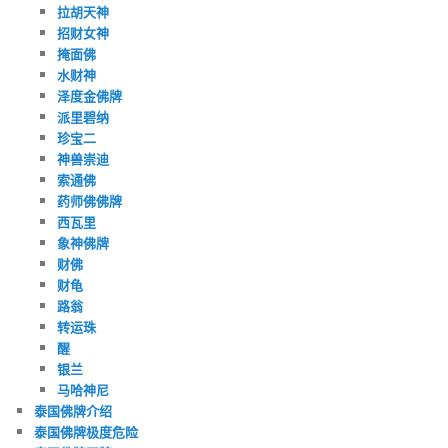
拉胡天神
招财女神
掩面佛
水财神
泽度金佛牌
派里碧纳
珍宝二
神兽崇迪
索通佛
药师佛佛牌
西瓦里
象神佛牌
财佛
财龟
路翁
转运珠
醒
银兰
马哈神尼
泰国佛牌介绍
泰国佛牌极度危险