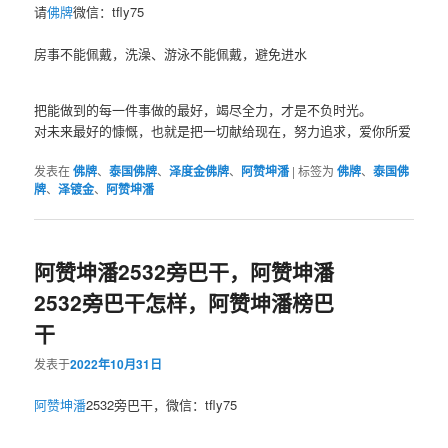
请
佛牌
微信：tfly75
房事不能佩戴，洗澡、游泳不能佩戴，避免进水
把能做到的每一件事做的最好，竭尽全力，才是不负时光。
对未来最好的慷慨，也就是把一切献给现在，努力追求，爱你所爱
发表在
佛牌
、
泰国佛牌
、
泽度金佛牌
、
阿赞坤潘
|
标签为
佛牌
、
泰国佛
牌
、
泽镀金
、
阿赞坤潘
阿赞坤潘2532旁巴干，阿赞坤潘
2532旁巴干怎样，阿赞坤潘榜巴
干
发表于
2022年10月31日
阿赞坤潘
2532旁巴干，微信：tfly75