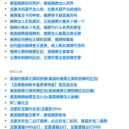
泰国佛牌如何养护，泰国佛牌怎么供养
龙婆术的葫芦怎么样，龙婆术葫芦功效强吗
佛牌鉴定卡的种类，佛牌带卡就是真的吗
佛牌怎么买到真的，正规佛牌大概多少钱一个
佛牌价格多少合适，佛牌为什么有贵和便宜
泰国佛牌真假辨别，佛牌怎么能看出商业牌
佛牌如何辨别正牌和邪牌，佛牌辩真假
如何鉴别佛牌是正是假，网上购买佛牌可信吗
佛牌正牌阴佛牌区别，请佛牌注意事项
正牌和阴牌的区别，正牌厉害还是阴牌厉害
随机文章
泰国的佛牌正牌和阴牌(泰国的佛牌正牌和阴牌的区别)
【龙婆碧纳新年鉴原尊明星】莲花座自身
泰国佛牌正牌阴牌区别(泰国佛牌正牌阴牌区别在哪)
泰国佛牌破禁忌怎么办(泰国佛牌怎么破解)
阿二婆托龙
龙婆彭龙婆托自身(龙婆彭2554)
泰国佛牌鉴定教学，泰国佛牌查询
龙婆多珍宝二必打佛牌，必达珍宝二如何，泰国珍宝二佛牌
龙婆通蜀2495必打，龙婆通蜀必打，龙婆通蜀必打2495