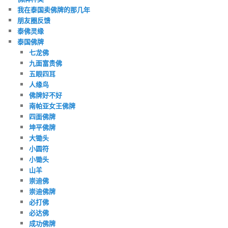
我在泰国卖佛牌的那几年
朋友圈反馈
泰佛灵缘
泰国佛牌
七龙佛
九面富贵佛
五眼四耳
人缘鸟
佛牌好不好
南帕亚女王佛牌
四面佛牌
坤平佛牌
大锄头
小圆符
小锄头
山羊
崇迪佛
崇迪佛牌
必打佛
必达佛
成功佛牌