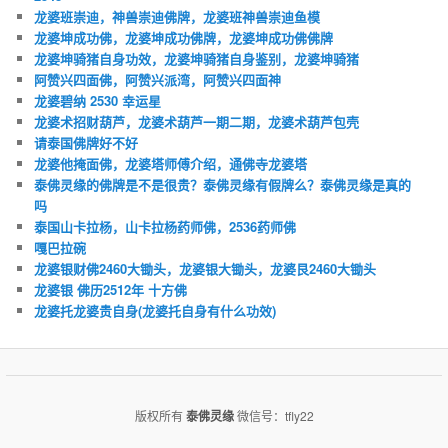
龙婆班崇迪，神兽崇迪佛牌，龙婆班神兽崇迪鱼模
龙婆坤成功佛，龙婆坤成功佛牌，龙婆坤成功佛佛牌
龙婆坤骑猪自身功效，龙婆坤骑猪自身鉴别，龙婆坤骑猪
阿赞兴四面佛，阿赞兴派湾，阿赞兴四面神
龙婆碧纳 2530 幸运星
龙婆术招财葫芦，龙婆术葫芦一期二期，龙婆术葫芦包壳
请泰国佛牌好不好
龙婆他掩面佛，龙婆塔师傅介绍，通佛寺龙婆塔
泰佛灵缘的佛牌是不是很贵？泰佛灵缘有假牌么？泰佛灵缘是真的
吗
泰国山卡拉杨，山卡拉杨药师佛，2536药师佛
嘎巴拉碗
龙婆银财佛2460大锄头，龙婆银大锄头，龙婆艮2460大锄头
龙婆银 佛历2512年 十方佛
龙婆托龙婆贵自身(龙婆托自身有什么功效)
版权所有
泰佛灵缘
微信号：tfly22