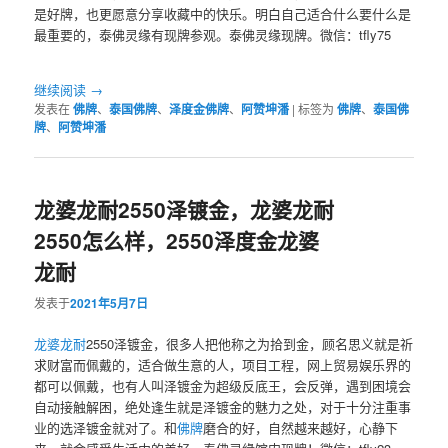
是好牌，也更愿意分享收藏中的快乐。明白自己适合什么要什么是
最重要的，泰佛灵缘有现牌参观。泰佛灵缘现牌。微信：tfly75
继续阅读
→
发表在
佛牌
、
泰国佛牌
、
泽度金佛牌
、
阿赞坤潘
|
标签为
佛牌
、
泰国佛
牌
、
阿赞坤潘
龙婆龙耐2550泽镀金，龙婆龙耐
2550怎么样，2550泽度金龙婆
龙耐
发表于
2021年5月7日
龙婆龙耐
2550泽镀金，很多人把他称之为拾到金，顾名思义就是祈
求财富而佩戴的，适合做生意的人，项目工程，网上贸易娱乐界的
都可以佩戴，也有人叫泽镀金为超级反底王，会反弹，遇到困境会
自动接触解困，绝处逢生就是泽镀金的魅力之处，对于十分注重事
业的选泽镀金就对了。和
佛牌
磨合的好，自然越来越好，心静下