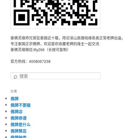
泰佛灵缘师兄常驻泰国近十载，拜访深山高僧结缘各类正常老牌出庙，
专注泰国正宗佛牌，欢迎喜欢收藏老牌的缘主一起交流
泰佛灵缘微信:tfly266（长按可复制）
官方热线：4008067238
搜
索
分类
佛牌
佛牌不要碰
佛牌店
佛牌恭请
佛牌是什么
佛牌禁忌
佛牌种类