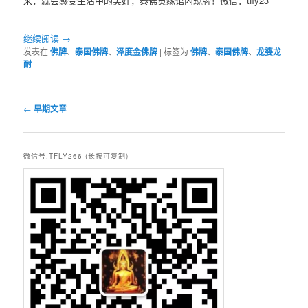
来，就会感受生活中的美好，泰佛灵缘馆内现牌！微信：tfly23
继续阅读
→
发表在
佛牌
、
泰国佛牌
、
泽度金佛牌
|
标签为
佛牌
、
泰国佛牌
、
龙婆龙
耐
文
←
早期文章
章
导
航
微信号:TFLY266 (长按可复制)