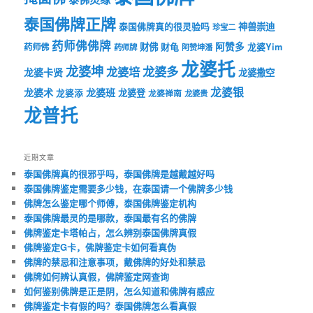
泰国佛牌正牌
神兽崇迪
泰国佛牌真的很灵验吗
珍宝二
药师佛佛牌
财佛
阿赞多
药师佛
财龟
龙婆Yim
药师牌
阿赞坤潘
龙婆托
龙婆坤
龙婆多
龙婆培
龙婆卡贤
龙婆撒空
龙婆银
龙婆术
龙婆班
龙婆登
龙婆添
龙婆禅南
龙婆贵
龙普托
近期文章
泰国佛牌真的很邪乎吗，泰国佛牌是越戴越好吗
泰国佛牌鉴定需要多少钱，在泰国请一个佛牌多少钱
佛牌怎么鉴定哪个师傅，泰国佛牌鉴定机构
泰国佛牌最灵的是哪款，泰国最有名的佛牌
佛牌鉴定卡塔帕占，怎么辨别泰国佛牌真假
佛牌鉴定G卡，佛牌鉴定卡如何看真伪
佛牌的禁忌和注意事项，戴佛牌的好处和禁忌
佛牌如何辨认真假，佛牌鉴定网查询
如何鉴别佛牌是正是阴，怎么知道和佛牌有感应
佛牌鉴定卡有假的吗？泰国佛牌怎么看真假