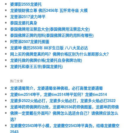
婆谭彭2555龙婆托
龙婆银财佛立尊 佛历2456年 瓦怀肯寺庙 大模
龙普添2517波力坤平
泰国龙婆托真身
泰国佛牌用法禁忌大全(泰国佛牌用法禁忌大全)
泰国佛牌正牌的用料(泰国佛牌正牌的用料有哪些)
阿赞添2507龙婆托图鉴
龙婆坤 佛历2553年 88岁生日版 八八大发必达
网上买的佛牌是真的吗？佛牌价格区别为什么差距那么大？
龙婆托做的佛牌价格(龙婆托自身佛牌功效)
龙婆托和泰王五世(泰国龙婆托)
热门文章
龙婆通蜀简介，龙婆通蜀坐禅佛祖，必打高僧龙婆通蜀
龙婆tim2514坤平，龙婆tim2514坤平如何？龙婆tim2514
龙婆多2522火焰必打，龙婆多火焰必打，龙婆多火焰必打2522
龙婆坤药师佛牌的功效，龙婆坤2536药师佛图鉴，龙婆坤药师佛
佛牌一定要戴在外面吗？佛牌怎么选适合自己？请佛牌应该怎么
选？
龙婆撒空2543坤平小模，龙婆撒空2543坤平真伪，结缘龙婆撒空
2543