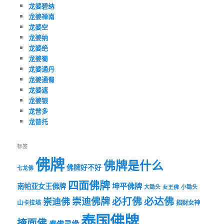
龙婆碧纳
龙婆禅南
龙婆空
龙婆纳
龙婆绝
龙婆蜀
龙婆通丹
龙婆通蜀
龙婆遮
龙婆银
龙普多
龙普托
标签
佛牌
佛牌是什么
佛牌好不好
七龙佛
四面佛牌
坤平佛牌
南帕亚女王佛牌
大锄头
女王佛
小锄头
必打佛
必达佛
崇迪佛牌
崇迪佛
山卡拉培
招财女神
泰国佛牌
掩面佛
泰佛灵缘