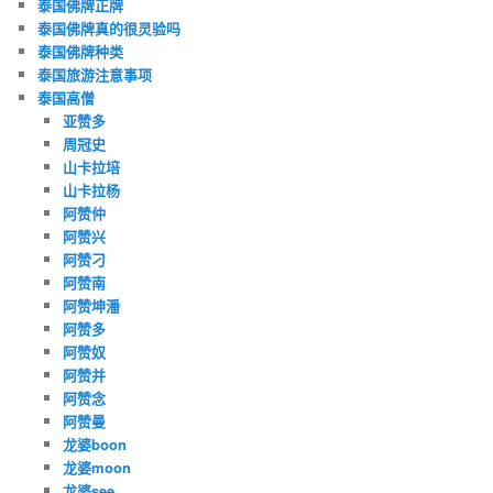
泰国佛牌正牌
泰国佛牌真的很灵验吗
泰国佛牌种类
泰国旅游注意事项
泰国高僧
亚赞多
周冠史
山卡拉培
山卡拉杨
阿赞仲
阿赞兴
阿赞刁
阿赞南
阿赞坤潘
阿赞多
阿赞奴
阿赞并
阿赞念
阿赞曼
龙婆boon
龙婆moon
龙婆see