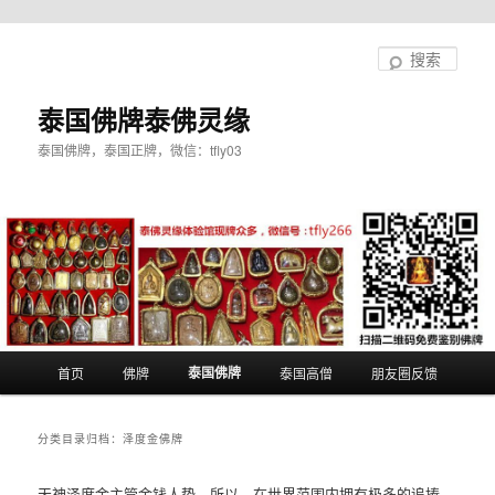
跳
跳
至
至
搜
主
副
索
内
内
泰国佛牌泰佛灵缘
容
容
泰国佛牌，泰国正牌，微信：tfly03
区
区
域
域
主
泰国佛牌
首页
佛牌
泰国高僧
朋友圈反馈
页
分类目录归档：
泽度金佛牌
天神泽度金主管金钱人势，所以，在世界范围内拥有极多的追捧