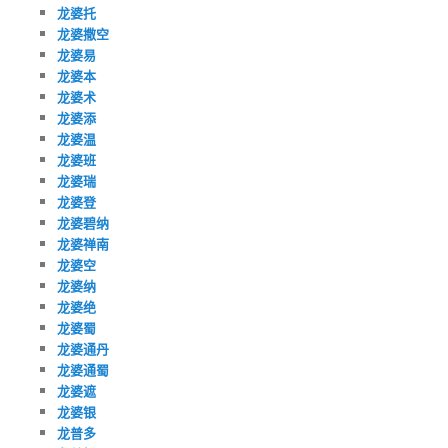
龙婆托
龙婆撒空
龙婆易
龙婆本
龙婆术
龙婆添
龙婆温
龙婆班
龙婆瑞
龙婆登
龙婆碧纳
龙婆禅南
龙婆空
龙婆纳
龙婆绝
龙婆蜀
龙婆通丹
龙婆通蜀
龙婆遮
龙婆银
龙普多