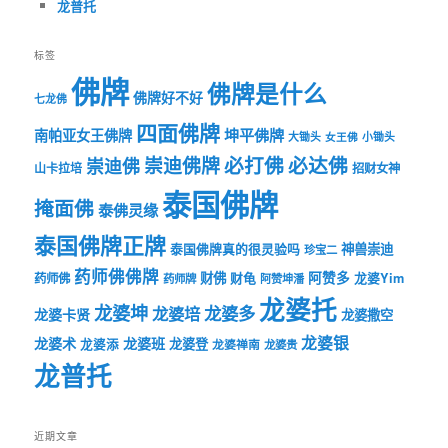
龙普托
标签
佛牌
佛牌是什么
佛牌好不好
七龙佛
四面佛牌
坤平佛牌
南帕亚女王佛牌
大锄头
女王佛
小锄头
必打佛
必达佛
崇迪佛牌
崇迪佛
山卡拉培
招财女神
泰国佛牌
掩面佛
泰佛灵缘
泰国佛牌正牌
神兽崇迪
泰国佛牌真的很灵验吗
珍宝二
药师佛佛牌
财佛
阿赞多
药师佛
财龟
龙婆Yim
药师牌
阿赞坤潘
龙婆托
龙婆坤
龙婆多
龙婆培
龙婆卡贤
龙婆撒空
龙婆银
龙婆术
龙婆班
龙婆登
龙婆添
龙婆禅南
龙婆贵
龙普托
近期文章