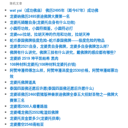
随机文章
wat yai（成功佛庙） 佛历2495年（距今67年）成功佛
龙婆纳佛历2495崇迪佛牌大赛第一名
龙婆托骑醒自身(龙婆托自身有什么功效)
小圆符功效，小圆符图鉴，小圆符必打
龙婆noi拉胡，拉胡天神的作用和功效，拉胡天神
蛇爪泰国佛牌极度危险–蛇爪泰国佛牌——极度危险的物品
龙婆贵2521自身，龙婆贵自身佛牌，龙婆多自身佛牌怎么样？
佛牌有什么讲究，佛牌三挂有什么讲究，戴佛牌的感应都有哪些？
龙婆娇 2519 坤平凯帕希 黑肉
108种材料龙婆托(108种材料龙婆托价钱)
阿赞坤潘师傅怎么样，阿赞坤潘泽度金2530价格，阿赞坤潘邮票功
效
龙婆托佛牌道具
泰国四面佛还愿后许愿(泰国四面佛还愿后许愿什么)
龙婆班佛历2460箭猪版神兽崇迪佛牌全泰五大招财圣物之一佛牌大
赛第三名
龙婆塔2500人缘膏路翁
龙婆噶龙佛历2552毗湿奴佛牌
龙婆托贡金要多少(龙婆托供奉)
龙婆撒空2548南帕亚