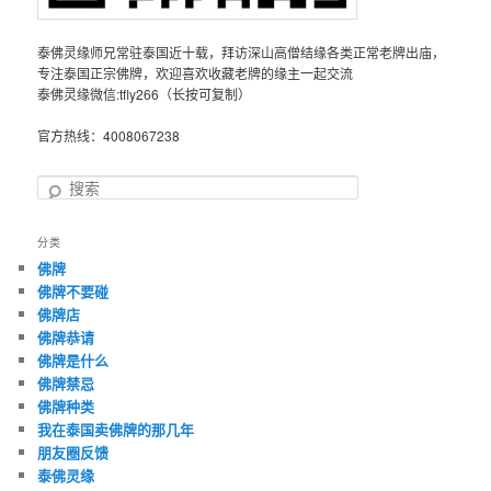
泰佛灵缘师兄常驻泰国近十载，拜访深山高僧结缘各类正常老牌出庙，
专注泰国正宗佛牌，欢迎喜欢收藏老牌的缘主一起交流
泰佛灵缘微信:tfly266（长按可复制）
官方热线：4008067238
搜
索
分类
佛牌
佛牌不要碰
佛牌店
佛牌恭请
佛牌是什么
佛牌禁忌
佛牌种类
我在泰国卖佛牌的那几年
朋友圈反馈
泰佛灵缘