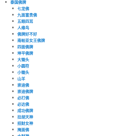
泰国佛牌
七龙佛
九面富贵佛
五眼四耳
人缘鸟
佛牌好不好
南帕亚女王佛牌
四面佛牌
坤平佛牌
大锄头
小圆符
小锄头
山羊
崇迪佛
崇迪佛牌
必打佛
必达佛
成功佛牌
拉胡天神
招财女神
掩面佛
水财神