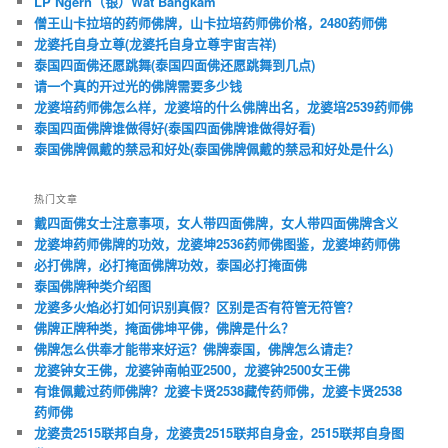
LP Ngern（银）Wat Bangkam
僧王山卡拉培的药师佛牌，山卡拉培药师佛价格，2480药师佛
龙婆托自身立尊(龙婆托自身立尊宇宙吉祥)
泰国四面佛还愿跳舞(泰国四面佛还愿跳舞到几点)
请一个真的开过光的佛牌需要多少钱
龙婆培药师佛怎么样，龙婆培的什么佛牌出名，龙婆培2539药师佛
泰国四面佛牌谁做得好(泰国四面佛牌谁做得好看)
泰国佛牌佩戴的禁忌和好处(泰国佛牌佩戴的禁忌和好处是什么)
热门文章
戴四面佛女士注意事项，女人带四面佛牌，女人带四面佛牌含义
龙婆坤药师佛牌的功效，龙婆坤2536药师佛图鉴，龙婆坤药师佛
必打佛牌，必打掩面佛牌功效，泰国必打掩面佛
泰国佛牌种类介绍图
龙婆多火焰必打如何识别真假？区别是否有符管无符管？
佛牌正牌种类，掩面佛坤平佛，佛牌是什么？
佛牌怎么供奉才能带来好运？佛牌泰国，佛牌怎么请走？
龙婆钟女王佛，龙婆钟南帕亚2500，龙婆钟2500女王佛
有谁佩戴过药师佛牌？龙婆卡贤2538藏传药师佛，龙婆卡贤2538
药师佛
龙婆贵2515联邦自身，龙婆贵2515联邦自身金，2515联邦自身图