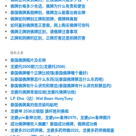
佛牌价格多少合适，佛牌为什么有贵和便宜
泰国佛牌真假辨别，佛牌怎么能看出商业牌
佛牌如何辨别正牌和邪牌，佛牌辩真假
如何鉴别佛牌是正是假，网上购买佛牌可信吗
佛牌正牌阴佛牌区别，请佛牌注意事项
正牌和阴牌的区别，正牌厉害还是阴牌厉害
随机文章
泰国佛牌图片及名称
龙婆托2505朗刀立(龙婆托2506)
泰国佛牌哪个正牌比较强(泰国佛牌哪个最好)
玩泰国佛牌禁忌什么东西(玩泰国佛牌禁忌什么东西呢)
泰国佛牌有什么讲究和禁忌(泰国佛牌有什么讲究和禁忌的)
龙婆托佛牌背面拉胡(龙婆托佛牌功效)
LP Dha（达）Wat Baan HueyTuey
泰国佛牌真的很灵验吗贴吧
龙婆坤 2538古银版 旗杆胜利佛祖
龙婆yim象神功效，龙婆yim象神2470，龙婆yim象神图片
成功佛牌哪些人佩戴？泰国成功佛牌，佛牌成功佛
龙婆多2522药师佛，龙婆多药师佛2522，龙婆多药师佛图鉴