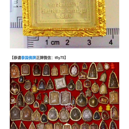
【恭请
泰国佛牌
正牌微信：tfly75】