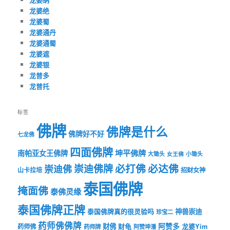
龙婆绝
龙婆蜀
龙婆通丹
龙婆通蜀
龙婆遮
龙婆银
龙普多
龙普托
标签
佛牌
佛牌是什么
佛牌好不好
七龙佛
四面佛牌
坤平佛牌
南帕亚女王佛牌
大锄头
女王佛
小锄头
必打佛
必达佛
崇迪佛牌
崇迪佛
山卡拉培
招财女神
泰国佛牌
掩面佛
泰佛灵缘
泰国佛牌正牌
神兽崇迪
泰国佛牌真的很灵验吗
珍宝二
药师佛佛牌
财佛
阿赞多
药师佛
财龟
龙婆Yim
药师牌
阿赞坤潘