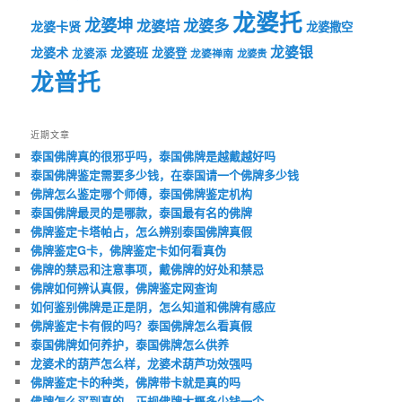
龙婆托
龙婆坤
龙婆多
龙婆培
龙婆卡贤
龙婆撒空
龙婆银
龙婆术
龙婆班
龙婆登
龙婆添
龙婆禅南
龙婆贵
龙普托
近期文章
泰国佛牌真的很邪乎吗，泰国佛牌是越戴越好吗
泰国佛牌鉴定需要多少钱，在泰国请一个佛牌多少钱
佛牌怎么鉴定哪个师傅，泰国佛牌鉴定机构
泰国佛牌最灵的是哪款，泰国最有名的佛牌
佛牌鉴定卡塔帕占，怎么辨别泰国佛牌真假
佛牌鉴定G卡，佛牌鉴定卡如何看真伪
佛牌的禁忌和注意事项，戴佛牌的好处和禁忌
佛牌如何辨认真假，佛牌鉴定网查询
如何鉴别佛牌是正是阴，怎么知道和佛牌有感应
佛牌鉴定卡有假的吗？泰国佛牌怎么看真假
泰国佛牌如何养护，泰国佛牌怎么供养
龙婆术的葫芦怎么样，龙婆术葫芦功效强吗
佛牌鉴定卡的种类，佛牌带卡就是真的吗
佛牌怎么买到真的，正规佛牌大概多少钱一个