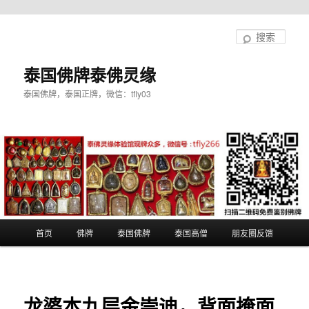
跳
至
搜
主
索
内
泰国佛牌泰佛灵缘
容
泰国佛牌，泰国正牌，微信：tfly03
区
域
主
首页
佛牌
泰国佛牌
泰国高僧
朋友圈反馈
页
龙婆本九层金崇迪，背面掩面