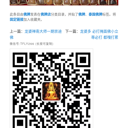
此条目由
佛牌
发表在
佛牌店
分类目录，并贴了
佛牌
、
泰国佛牌
标签。将
固定链接
加入收藏夹。
上一篇：
龙婆禅南大师一期崇迪
下一篇：
龙婆多 必打掩面佛小立
佛
尊必打 都嘎打累
微信号:TFLY266 (长按可复制)