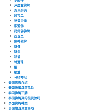
泽度金佛牌
派里碧纳
珍宝二
神兽崇迪
索通佛
药师佛佛牌
西瓦里
象神佛牌
财佛
财龟
路翁
转运珠
醒
银兰
马哈神尼
泰国佛牌介绍
泰国佛牌极度危险
泰国佛牌正牌
泰国佛牌真的很灵验吗
泰国佛牌种类
泰国旅游注意事项