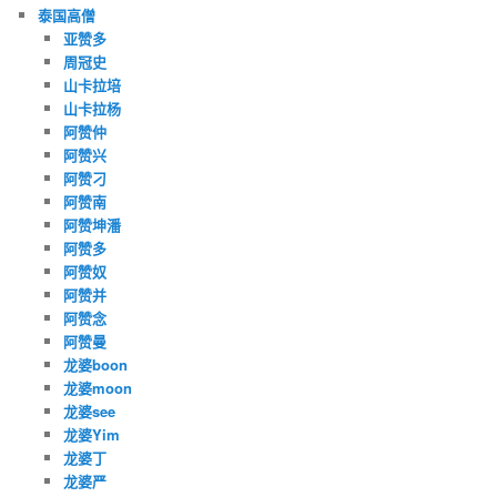
泰国高僧
亚赞多
周冠史
山卡拉培
山卡拉杨
阿赞仲
阿赞兴
阿赞刁
阿赞南
阿赞坤潘
阿赞多
阿赞奴
阿赞并
阿赞念
阿赞曼
龙婆boon
龙婆moon
龙婆see
龙婆Yim
龙婆丁
龙婆严