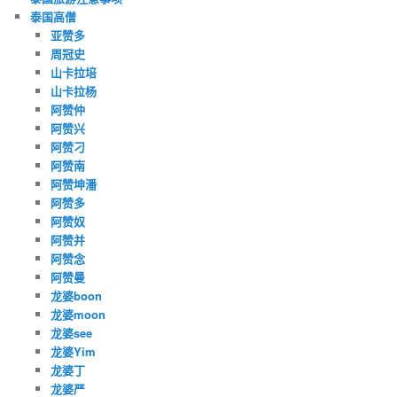
泰国高僧
亚赞多
周冠史
山卡拉培
山卡拉杨
阿赞仲
阿赞兴
阿赞刁
阿赞南
阿赞坤潘
阿赞多
阿赞奴
阿赞并
阿赞念
阿赞曼
龙婆boon
龙婆moon
龙婆see
龙婆Yim
龙婆丁
龙婆严