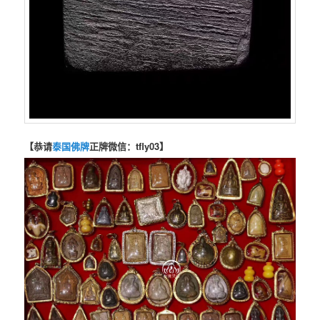
【恭请
泰国佛牌
正牌微信：tfly03】