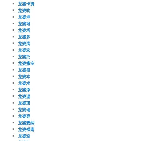
龙婆卡贤
龙婆叻
龙婆坤
龙婆培
龙婆塔
龙婆多
龙婆夷
龙婆宏
龙婆托
龙婆撒空
龙婆易
龙婆本
龙婆术
龙婆添
龙婆温
龙婆班
龙婆瑞
龙婆登
龙婆碧纳
龙婆禅南
龙婆空