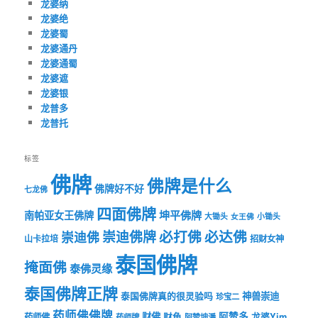
龙婆纳
龙婆绝
龙婆蜀
龙婆通丹
龙婆通蜀
龙婆遮
龙婆银
龙普多
龙普托
标签
佛牌
佛牌是什么
佛牌好不好
七龙佛
四面佛牌
坤平佛牌
南帕亚女王佛牌
大锄头
女王佛
小锄头
必打佛
必达佛
崇迪佛牌
崇迪佛
山卡拉培
招财女神
泰国佛牌
掩面佛
泰佛灵缘
泰国佛牌正牌
神兽崇迪
泰国佛牌真的很灵验吗
珍宝二
药师佛佛牌
财佛
阿赞多
药师佛
财龟
龙婆Yim
药师牌
阿赞坤潘