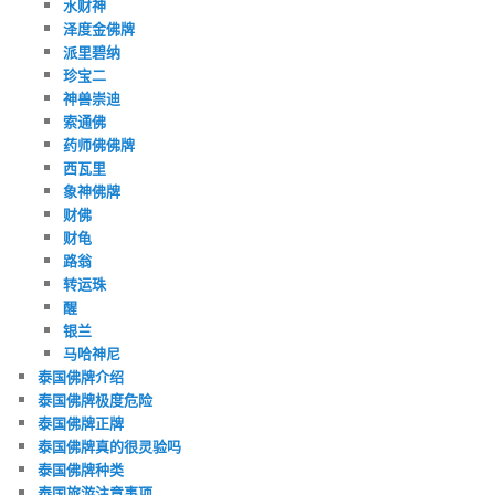
水财神
泽度金佛牌
派里碧纳
珍宝二
神兽崇迪
索通佛
药师佛佛牌
西瓦里
象神佛牌
财佛
财龟
路翁
转运珠
醒
银兰
马哈神尼
泰国佛牌介绍
泰国佛牌极度危险
泰国佛牌正牌
泰国佛牌真的很灵验吗
泰国佛牌种类
泰国旅游注意事项