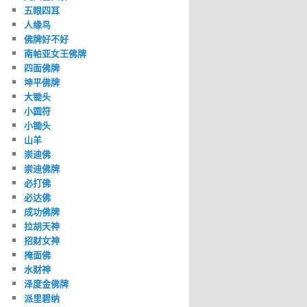
五眼四耳
人缘鸟
佛牌好不好
南帕亚女王佛牌
四面佛牌
坤平佛牌
大锄头
小圆符
小锄头
山羊
崇迪佛
崇迪佛牌
必打佛
必达佛
成功佛牌
拉胡天神
招财女神
掩面佛
水财神
泽度金佛牌
派里碧纳