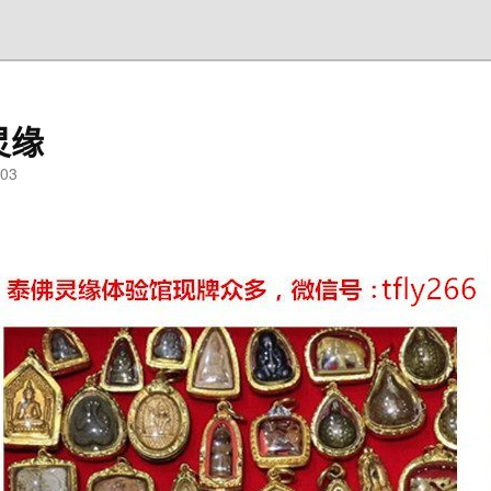
灵缘
03