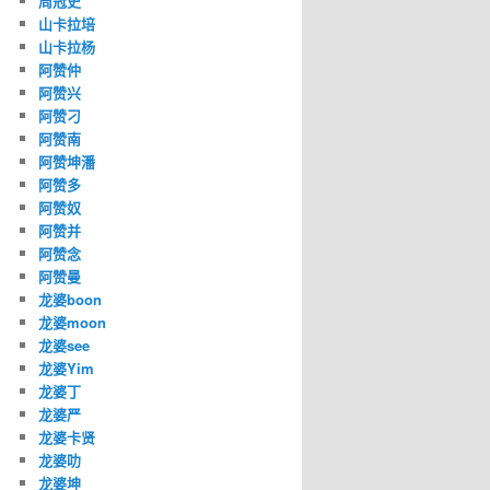
周冠史
山卡拉培
山卡拉杨
阿赞仲
阿赞兴
阿赞刁
阿赞南
阿赞坤潘
阿赞多
阿赞奴
阿赞并
阿赞念
阿赞曼
龙婆boon
龙婆moon
龙婆see
龙婆Yim
龙婆丁
龙婆严
龙婆卡贤
龙婆叻
龙婆坤