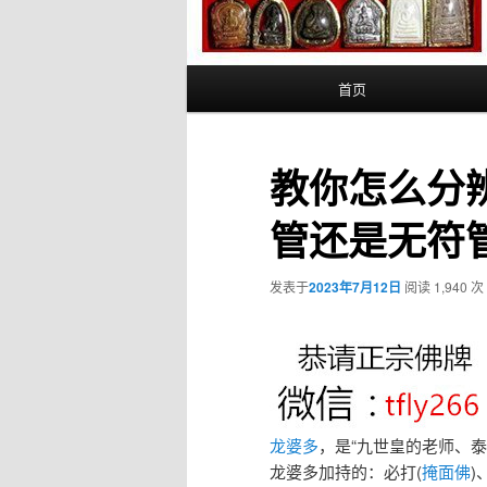
主
首页
页
教你怎么分
管还是无符
发表于
2023年7月12日
阅读 1,940 次
龙婆多
，是“九世皇的老师、
龙婆多加持的：必打(
掩面佛
)