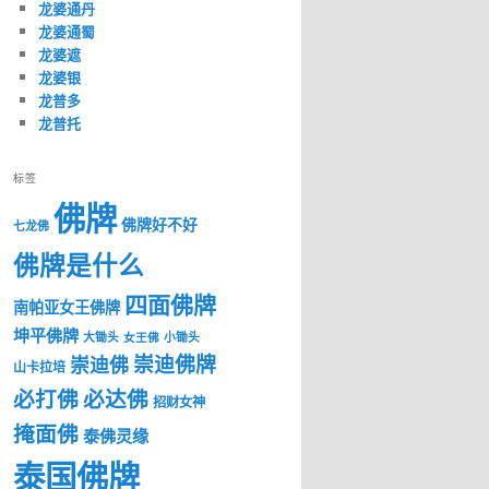
龙婆通丹
龙婆通蜀
龙婆遮
龙婆银
龙普多
龙普托
标签
佛牌
佛牌好不好
七龙佛
佛牌是什么
四面佛牌
南帕亚女王佛牌
坤平佛牌
大锄头
女王佛
小锄头
崇迪佛牌
崇迪佛
山卡拉培
必打佛
必达佛
招财女神
掩面佛
泰佛灵缘
泰国佛牌