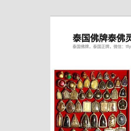
跳
至
主
内
泰国佛牌泰佛
容
区
泰国佛牌，泰国正牌，微信：tfly
域