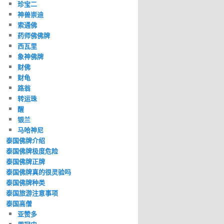
珍宝二
神兽崇迪
索通佛
药师佛佛牌
西瓦里
象神佛牌
财佛
财龟
路翁
转运珠
醒
银兰
马哈神尼
泰国佛牌介绍
泰国佛牌极度危险
泰国佛牌正牌
泰国佛牌真的很灵验吗
泰国佛牌种类
泰国旅游注意事项
泰国高僧
亚赞多