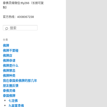
泰佛灵缘微信:tfly266（长按可复
制）
官方热线：4008067238
搜
索
分类
佛牌
佛牌不要碰
佛牌店
佛牌恭请
佛牌是什么
佛牌禁忌
佛牌种类
我在泰国卖佛牌的那几年
朋友圈反馈
泰佛灵缘
泰国佛牌
七龙佛
九面富贵佛