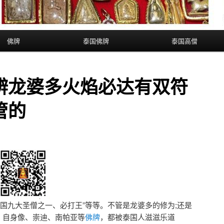
佛牌
泰国佛牌
泰国高僧
辨龙婆多火焰必达有双符
管的
泰国九大圣僧之一、必打王”等等。不管是龙婆多的修为;还是
、自身像、崇迪、南帕亚等
佛牌
，都被泰国人滋滋乐道