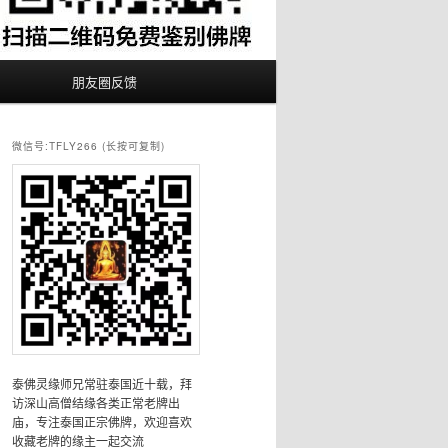
朋友圈反馈
微信号:TFLY266 (长按可复制)
泰佛灵缘师兄常驻泰国近十载，拜
访深山高僧结缘各类正常老牌出
庙，专注泰国正宗佛牌，欢迎喜欢
收藏老牌的缘主一起交流