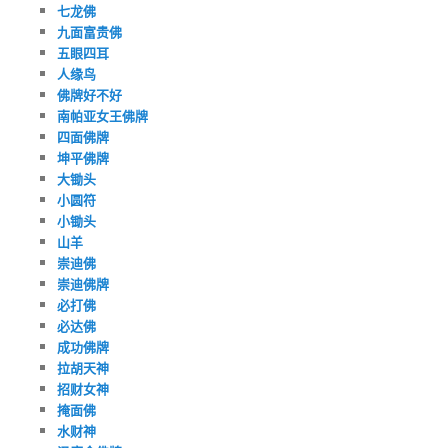
七龙佛
九面富贵佛
五眼四耳
人缘鸟
佛牌好不好
南帕亚女王佛牌
四面佛牌
坤平佛牌
大锄头
小圆符
小锄头
山羊
崇迪佛
崇迪佛牌
必打佛
必达佛
成功佛牌
拉胡天神
招财女神
掩面佛
水财神