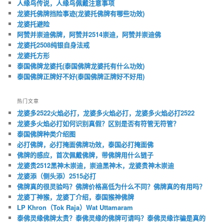
人缘鸟传说，人缘鸟佩戴注意事项
龙婆托佛牌挡险事迹(龙婆托佛牌有哪些功效)
龙婆托避险
阿赞并崇迪佛牌，阿赞并2514崇迪，阿赞并崇迪佛
龙婆托2508纯银自身法戒
龙婆托方形
泰国佛牌龙婆托(泰国佛牌龙婆托有什么功效)
泰国佛牌正牌好不好(泰国佛牌正牌好不好用)
热门文章
龙婆多2522火焰必打，龙婆多火焰必打，龙婆多火焰必打2522
龙婆多火焰必打如何识别真假？区别是否有符管无符管？
泰国佛牌种类介绍图
必打佛牌，必打掩面佛牌功效，泰国必打掩面佛
佛牌的感应，首次佩戴佛牌，带佛牌用什么链子
龙婆贵2512黑神木崇迪，崇迪黑神木，龙婆贵神木崇迪
龙婆添（侧头添）2515必打
佛牌真的很灵验吗？佛牌价格高低为什么不同？佛牌真的有用吗？
龙婆丁神猴，龙婆丁介绍，泰国猴神佛牌
LP Khron（Tok Raja）Wat Uttamaram
泰佛灵缘佛牌太贵？泰佛灵缘的佛牌可请吗？泰佛灵缘诈骗是真的