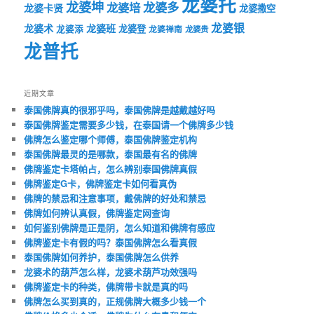
龙婆托
龙婆坤
龙婆多
龙婆培
龙婆卡贤
龙婆撒空
龙婆银
龙婆术
龙婆班
龙婆登
龙婆添
龙婆禅南
龙婆贵
龙普托
近期文章
泰国佛牌真的很邪乎吗，泰国佛牌是越戴越好吗
泰国佛牌鉴定需要多少钱，在泰国请一个佛牌多少钱
佛牌怎么鉴定哪个师傅，泰国佛牌鉴定机构
泰国佛牌最灵的是哪款，泰国最有名的佛牌
佛牌鉴定卡塔帕占，怎么辨别泰国佛牌真假
佛牌鉴定G卡，佛牌鉴定卡如何看真伪
佛牌的禁忌和注意事项，戴佛牌的好处和禁忌
佛牌如何辨认真假，佛牌鉴定网查询
如何鉴别佛牌是正是阴，怎么知道和佛牌有感应
佛牌鉴定卡有假的吗？泰国佛牌怎么看真假
泰国佛牌如何养护，泰国佛牌怎么供养
龙婆术的葫芦怎么样，龙婆术葫芦功效强吗
佛牌鉴定卡的种类，佛牌带卡就是真的吗
佛牌怎么买到真的，正规佛牌大概多少钱一个