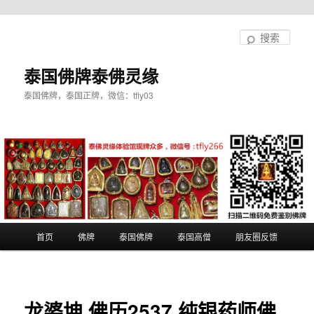
跳
至
搜
主
索
内
泰国佛牌泰佛灵缘
容
泰国佛牌，泰国正牌，微信：tfly03
区
域
主
首页
佛牌
泰国佛牌
泰国高僧
朋友圈反馈
页
龙婆坤 佛历2537 纯银药师佛