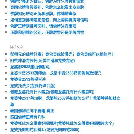
佛牌价格多少合适，佛牌为什么有贵和便宜
泰国佛牌真假辨别，佛牌怎么能看出商业牌
佛牌如何辨别正牌和邪牌，佛牌辩真假
如何鉴别佛牌是正是假，网上购买佛牌可信吗
佛牌正牌阴佛牌区别，请佛牌注意事项
正牌和阴牌的区别，正牌厉害还是阴牌厉害
随机文章
彭师兄的佛牌好贵？泰佛灵缘被曝光？泰佛灵缘可以相信吗？
阿赞坤潘龙婆托(阿赞坤潘和龙婆龙耐)
龙婆柳2538座山佛财龟
龙婆卡贤2533药师佛，龙婆卡贤2533药师佛普及知识
龙婆贵2513菩提崇迪
龙婆托法会(龙婆托法会版)
佩戴龙婆托有什么禁忌(佩戴龙婆托有什么禁忌吗)
龙婆坤2537善加财，龙婆坤2537善加财怎么样？龙婆坤善加财立
尊
泰国佛牌正牌不要碰 真正
泰国佛牌正牌有几种
龙婆托佛怎么供奉好呢图片(龙婆托佛怎么供奉好呢图片大全)
龙婆托朗朗蛇和熨斗(龙婆托朗朗蛇2505)