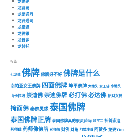
龙婆绝
龙婆蜀
龙婆通丹
龙婆通蜀
龙婆遮
龙婆银
龙普多
龙普托
标签
佛牌
佛牌是什么
佛牌好不好
七龙佛
四面佛牌
坤平佛牌
南帕亚女王佛牌
大锄头
女王佛
小锄头
必打佛
必达佛
崇迪佛牌
崇迪佛
山卡拉培
招财女神
泰国佛牌
掩面佛
泰佛灵缘
泰国佛牌正牌
神兽崇迪
泰国佛牌真的很灵验吗
珍宝二
药师佛佛牌
财佛
阿赞多
药师佛
财龟
龙婆Yim
药师牌
阿赞坤潘