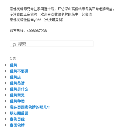
泰佛灵缘师兄常驻泰国近十载，拜访深山高僧结缘各类正常老牌出庙，
专注泰国正宗佛牌，欢迎喜欢收藏老牌的缘主一起交流
泰佛灵缘微信:tfly266（长按可复制）
官方热线：4008067238
搜
索
分类
佛牌
佛牌不要碰
佛牌店
佛牌恭请
佛牌是什么
佛牌禁忌
佛牌种类
我在泰国卖佛牌的那几年
朋友圈反馈
泰佛灵缘
泰国佛牌