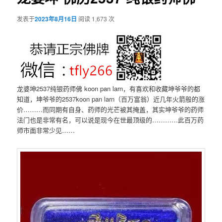
发表于
2023年8月16日
阅读 1,673 次
龙婆坤2537纯银药师佛 koon pan larn，有喜欢和收藏坤爷爷的都
知道，坤爷爷的2537koon pan larn（百万富翁）近几年火箭般的涨
价………而同期有自身、药师的光芒被其掩盖，其实坤爷爷的药师
法门也是非常有名，可以说是现今在世最顶级的…………此百万药
师市面非常少见……