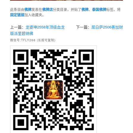
此条目由
佛牌
发表在
佛牌店
分类目录，并贴了
佛牌
、
泰国佛牌
标签。将
固定链接
加入收藏夹。
上一篇：
龙婆坤2558年‭‮级顶‬‬血龙
下一篇：
屈白萨2506善加财
版‭‮纳碧里派‬‬佛
微信号:TFLY266 (长按可复制)