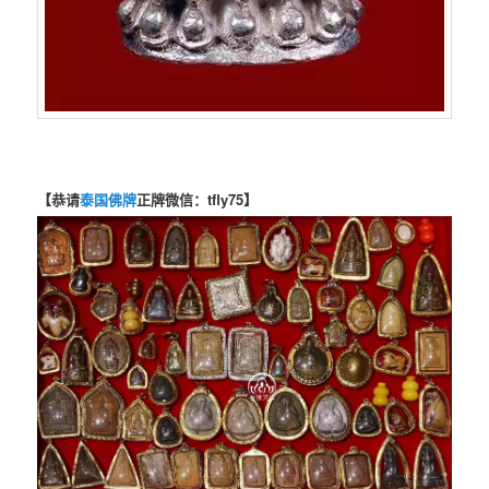
【恭请
泰国佛牌
正牌微信：tfly75】