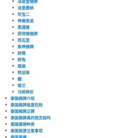
泽度金佛牌
派里碧纳
珍宝二
神兽崇迪
索通佛
药师佛佛牌
西瓦里
象神佛牌
财佛
财龟
路翁
转运珠
醒
银兰
马哈神尼
泰国佛牌介绍
泰国佛牌极度危险
泰国佛牌正牌
泰国佛牌真的很灵验吗
泰国佛牌种类
泰国旅游注意事项
泰国高僧