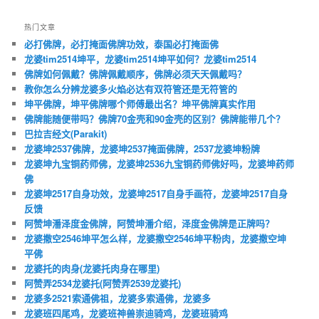
热门文章
必打佛牌，必打掩面佛牌功效，泰国必打掩面佛
龙婆tim2514坤平，龙婆tim2514坤平如何？龙婆tim2514
佛牌如何佩戴？佛牌佩戴顺序，佛牌必须天天佩戴吗？
教你怎么分辨龙婆多火焰必达有双符管还是无符管的
坤平佛牌，坤平佛牌哪个师傅最出名？坤平佛牌真实作用
佛牌能随便带吗？佛牌70金壳和90金壳的区别？佛牌能带几个？
巴拉吉经文(Parakit)
龙婆坤2537佛牌，龙婆坤2537掩面佛牌，2537龙婆坤粉牌
龙婆坤九宝铜药师佛，龙婆坤2536九宝铜药师佛好吗，龙婆坤药师
佛
龙婆坤2517自身功效，龙婆坤2517自身手画符，龙婆坤2517自身
反馈
阿赞坤潘泽度金佛牌，阿赞坤潘介绍，泽度金佛牌是正牌吗？
龙婆撒空2546坤平怎么样，龙婆撒空2546坤平粉肉，龙婆撒空坤
平佛
龙婆托的肉身(龙婆托肉身在哪里)
阿赞弄2534龙婆托(阿赞弄2539龙婆托)
龙婆多2521索通佛祖，龙婆多索通佛，龙婆多
龙婆班四尾鸡，龙婆班神兽崇迪骑鸡，龙婆班骑鸡