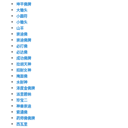
坤平佛牌
大锄头
小圆符
小锄头
山羊
崇迪佛
崇迪佛牌
必打佛
必达佛
成功佛牌
拉胡天神
招财女神
掩面佛
水财神
泽度金佛牌
派里碧纳
珍宝二
神兽崇迪
索通佛
药师佛佛牌
西瓦里