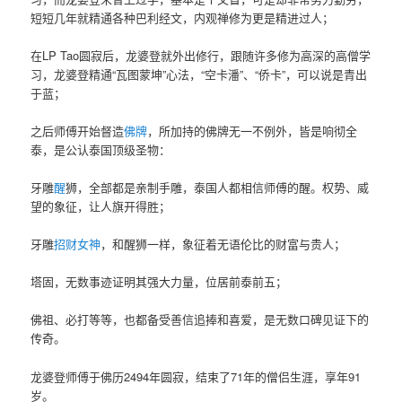
短短几年就精通各种巴利经文，内观禅修为更是精进过人；
在LP Tao圆寂后，龙婆登就外出修行，跟随许多修为高深的高僧学
习，龙婆登精通“瓦图蒙坤”心法，“空卡潘”、“侨卡”，可以说是青出
于蓝；
之后师傅开始督造
佛牌
，所加持的佛牌无一不例外，皆是响彻全
泰，是公认泰国顶级圣物：
牙雕
醒
狮，全部都是亲制手雕，泰国人都相信师傅的醒。权势、威
望的象征，让人旗开得胜；
牙雕
招财女神
，和醒狮一样，象征着无语伦比的财富与贵人；
塔固，无数事迹证明其强大力量，位居前泰前五；
佛祖、必打等等，也都备受善信追捧和喜爱，是无数口碑见证下的
传奇。
龙婆登师傅于佛历2494年圆寂，结束了71年的僧侣生涯，享年91
岁。