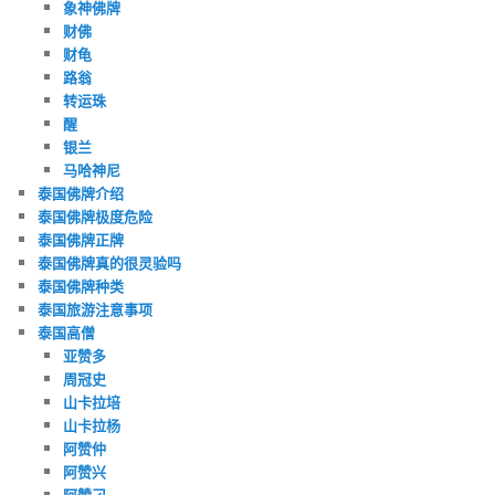
象神佛牌
财佛
财龟
路翁
转运珠
醒
银兰
马哈神尼
泰国佛牌介绍
泰国佛牌极度危险
泰国佛牌正牌
泰国佛牌真的很灵验吗
泰国佛牌种类
泰国旅游注意事项
泰国高僧
亚赞多
周冠史
山卡拉培
山卡拉杨
阿赞仲
阿赞兴
阿赞刁