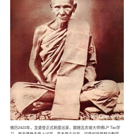
佛历2423年，龙婆登正式剃度出家，跟随瓦农坡大师傅LP Tao学
习，而龙婆登未曾上过学，基本是个文盲，可是却非常努力勤劳，