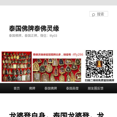
跳
至
搜
主
索
内
泰国佛牌泰佛灵缘
容
泰国佛牌，泰国正牌，微信：tfly03
区
域
主
首页
佛牌
泰国佛牌
泰国高僧
朋友圈反馈
页
龙婆登自身，泰国龙婆登，龙