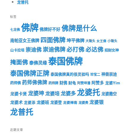
龙普托
标签
佛牌
佛牌是什么
佛牌好不好
七龙佛
四面佛牌
坤平佛牌
南帕亚女王佛牌
大锄头
女王佛
小锄头
必打佛
必达佛
崇迪佛牌
崇迪佛
山卡拉培
招财女神
泰国佛牌
掩面佛
泰佛灵缘
泰国佛牌正牌
神兽崇迪
泰国佛牌真的很灵验吗
珍宝二
药师佛佛牌
财佛
阿赞多
药师佛
财龟
龙婆Yim
药师牌
阿赞坤潘
龙婆托
龙婆坤
龙婆多
龙婆培
龙婆卡贤
龙婆撒空
龙婆银
龙婆术
龙婆班
龙婆登
龙婆添
龙婆禅南
龙婆贵
龙普托
近期文章