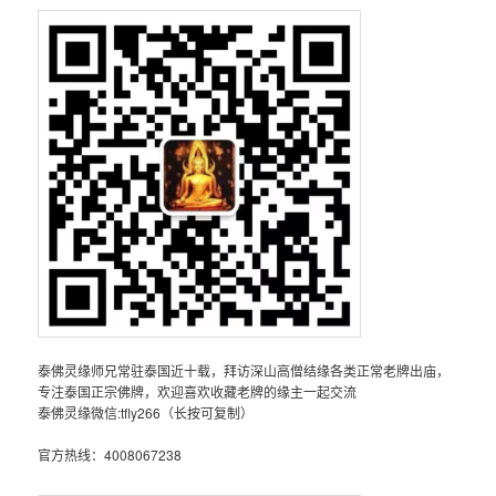
泰佛灵缘师兄常驻泰国近十载，拜访深山高僧结缘各类正常老牌出庙，
专注泰国正宗佛牌，欢迎喜欢收藏老牌的缘主一起交流
泰佛灵缘微信:tfly266（长按可复制）
官方热线：4008067238