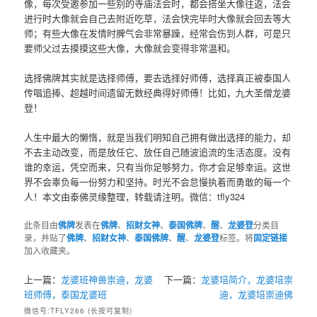
像，每次受邀参加一些别的寺庙法会时，都会搭坐大像往返，法会
进行时大像就会自己去附近吃草，法会快完毕时大像就会回去等大
师；有些大像在发情时脾气会非常暴躁，经常会伤到人群，可是只
要师父过去摸摸这些大像，大像就会变得非常温和。
选择佛牌其实就是选择师傅，要去选择好师傅，选择真正被泰国人
传唱追捧、超越时间遗留无数经典得好师傅！比如，九大圣僧龙婆
登！
人生中最大的懒惰，就是当我们明知自己拥有做出选择的能力，却
不去主动改变，而是放任它、放任自己随波追流的生活态度。没有
谁的幸运，凭空而来，只有当你足够努力，你才会足够幸运。这世
界不会辜负每一份努力和坚持。时光不会怠慢执着而勇敢的每一个
人！本文由泰佛灵缘整理，转载请注明。微信：tfly324
此条目由
佛牌
发表在
佛牌
、
招财女神
、
泰国佛牌
、
醒
、
龙婆登
分类目
录，并贴了
佛牌
、
招财女神
、
泰国佛牌
、
醒
、
龙婆登
标签。将
固定链接
加入收藏夹。
上一篇：
龙婆班神兽崇迪，龙婆
下一篇：
龙婆培简介，龙婆培崇
班师傅，泰国龙婆班
迪，龙婆培崇迪佛
微信号:TFLY266 (长按可复制)