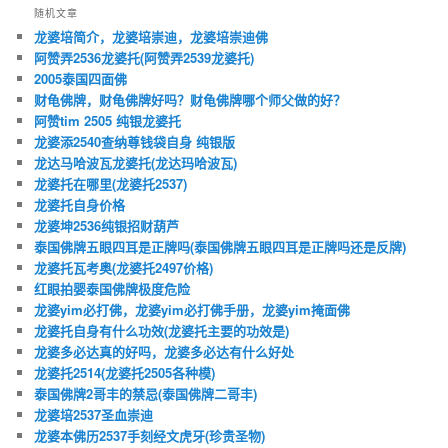
随机文章
龙婆培简介，龙婆培崇迪，龙婆培崇迪佛
阿赞弄2536龙婆托(阿赞弄2539龙婆托)
2005泰国四面佛
财龟佛牌，财龟佛牌好吗？财龟佛牌哪个师父做的好？
阿赞tim 2505 纯银龙婆托
龙婆添2540查纳尊钱袋自身 纯银版
龙达马哈波瓦龙婆托(龙达玛哈波瓦)
龙婆托在哪里(龙婆托2537)
龙婆托自身价格
龙婆坤2536纯银招财葫芦
泰国佛牌五眼四耳是正牌吗(泰国佛牌五眼四耳是正牌吗还是反牌)
龙婆托瓦考奥(龙婆托2497价格)
红眼拍婴泰国佛牌极度危险
龙婆yim必打佛，龙婆yim必打佛手册，龙婆yim掩面佛
龙婆托自身有什么功效(龙婆托主要的功效是)
龙婆多必达真的好吗，龙婆多必达有什么好处
龙婆托2514(龙婆托2505各种模)
泰国佛牌2哥丰的禁忌(泰国佛牌二哥丰)
龙婆培2537圣血崇迪
龙婆本佛历2537手刻经文虎牙(珍贵圣物)