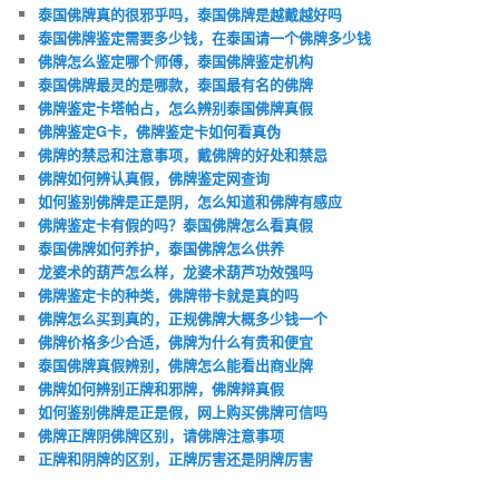
泰国佛牌真的很邪乎吗，泰国佛牌是越戴越好吗
泰国佛牌鉴定需要多少钱，在泰国请一个佛牌多少钱
佛牌怎么鉴定哪个师傅，泰国佛牌鉴定机构
泰国佛牌最灵的是哪款，泰国最有名的佛牌
佛牌鉴定卡塔帕占，怎么辨别泰国佛牌真假
佛牌鉴定G卡，佛牌鉴定卡如何看真伪
佛牌的禁忌和注意事项，戴佛牌的好处和禁忌
佛牌如何辨认真假，佛牌鉴定网查询
如何鉴别佛牌是正是阴，怎么知道和佛牌有感应
佛牌鉴定卡有假的吗？泰国佛牌怎么看真假
泰国佛牌如何养护，泰国佛牌怎么供养
龙婆术的葫芦怎么样，龙婆术葫芦功效强吗
佛牌鉴定卡的种类，佛牌带卡就是真的吗
佛牌怎么买到真的，正规佛牌大概多少钱一个
佛牌价格多少合适，佛牌为什么有贵和便宜
泰国佛牌真假辨别，佛牌怎么能看出商业牌
佛牌如何辨别正牌和邪牌，佛牌辩真假
如何鉴别佛牌是正是假，网上购买佛牌可信吗
佛牌正牌阴佛牌区别，请佛牌注意事项
正牌和阴牌的区别，正牌厉害还是阴牌厉害