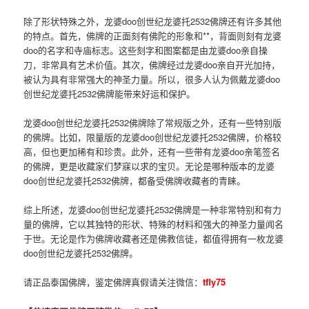
除了形状特殊之外，龙婆doo创世纪龙婆托2532佛牌还有许多其他
的特点。首先，佛牌的正面刻有佛陀的形象和**，背面则刻有龙婆
doo的名字和寺庙标志。这些刻字和图案都是由龙婆doo亲自操
刀，非常具有艺术价值。其次，佛牌经过龙婆doo亲自开光加持，
被认为具有非常强大的神圣力量。所以，很多人认为佩戴龙婆doo
创世纪龙婆托2532佛牌能带来好运和保护。
龙婆doo创世纪龙婆托2532佛牌除了常规版之外，还有一些特别版
的佛牌。比如，限量版的龙婆doo创世纪龙婆托2532佛牌，价格较
高，但也更加稀有和珍贵。此外，还有一些带有龙婆doo亲笔签名
的佛牌，更是收藏家们梦寐以求的宝贝。无论是哪种版本的龙婆
doo创世纪龙婆托2532佛牌，都备受佛牌收藏者的青睐。
综上所述，龙婆doo创世纪龙婆托2532佛牌是一种非常特别和有力
量的佛牌，它以其独特的形状、特殊的材料和强大的神圣力量闻名
于世。无论是作为佛牌收藏者还是佛教信徒，都值得拥有一枚龙婆
doo创世纪龙婆托2532佛牌。
请正品泰国佛牌，鉴定佛牌真假请关注微信：
tfly75