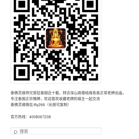
泰佛灵缘师兄常驻泰国近十载，拜访深山高僧结缘各类正常老牌出庙，
专注泰国正宗佛牌，欢迎喜欢收藏老牌的缘主一起交流
泰佛灵缘微信:tfly266（长按可复制）
官方热线：4008067238
搜
索