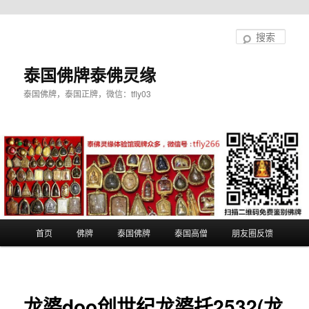
跳
至
搜
主
索
内
泰国佛牌泰佛灵缘
容
泰国佛牌，泰国正牌，微信：tfly03
区
域
主
首页
佛牌
泰国佛牌
泰国高僧
朋友圈反馈
页
龙婆doo创世纪龙婆托2532(龙