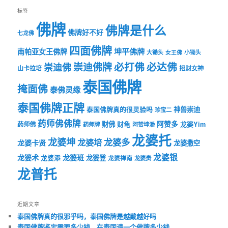
标签
佛牌
佛牌是什么
佛牌好不好
七龙佛
四面佛牌
坤平佛牌
南帕亚女王佛牌
大锄头
女王佛
小锄头
必打佛
必达佛
崇迪佛牌
崇迪佛
山卡拉培
招财女神
泰国佛牌
掩面佛
泰佛灵缘
泰国佛牌正牌
神兽崇迪
泰国佛牌真的很灵验吗
珍宝二
药师佛佛牌
财佛
阿赞多
药师佛
财龟
龙婆Yim
药师牌
阿赞坤潘
龙婆托
龙婆坤
龙婆多
龙婆培
龙婆卡贤
龙婆撒空
龙婆银
龙婆术
龙婆班
龙婆登
龙婆添
龙婆禅南
龙婆贵
龙普托
近期文章
泰国佛牌真的很邪乎吗，泰国佛牌是越戴越好吗
泰国佛牌鉴定需要多少钱，在泰国请一个佛牌多少钱