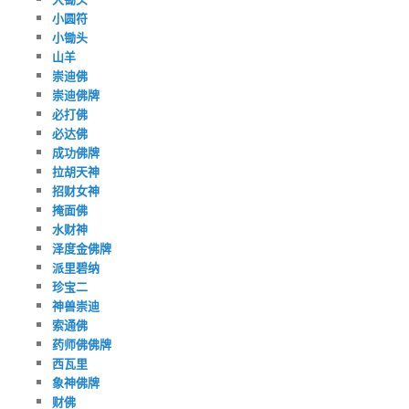
小圆符
小锄头
山羊
崇迪佛
崇迪佛牌
必打佛
必达佛
成功佛牌
拉胡天神
招财女神
掩面佛
水财神
泽度金佛牌
派里碧纳
珍宝二
神兽崇迪
索通佛
药师佛佛牌
西瓦里
象神佛牌
财佛