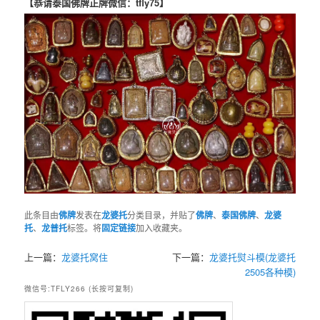
【恭请泰国佛牌正牌微信：tfly75】
此条目由
佛牌
发表在
龙婆托
分类目录，并贴了
佛牌
、
泰国佛牌
、
龙婆
托
、
龙普托
标签。将
固定链接
加入收藏夹。
上一篇：
龙婆托窝住
下一篇：
龙婆托熨斗模(龙婆托
2505各种模)
微信号:TFLY266 (长按可复制)