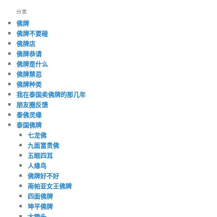
分类
佛牌
佛牌不要碰
佛牌店
佛牌恭请
佛牌是什么
佛牌禁忌
佛牌种类
我在泰国卖佛牌的那几年
朋友圈反馈
泰佛灵缘
泰国佛牌
七龙佛
九面富贵佛
五眼四耳
人缘鸟
佛牌好不好
南帕亚女王佛牌
四面佛牌
坤平佛牌
大锄头