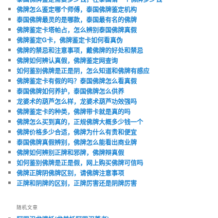
佛牌怎么鉴定哪个师傅，泰国佛牌鉴定机构
泰国佛牌最灵的是哪款，泰国最有名的佛牌
佛牌鉴定卡塔帕占，怎么辨别泰国佛牌真假
佛牌鉴定G卡，佛牌鉴定卡如何看真伪
佛牌的禁忌和注意事项，戴佛牌的好处和禁忌
佛牌如何辨认真假，佛牌鉴定网查询
如何鉴别佛牌是正是阴，怎么知道和佛牌有感应
佛牌鉴定卡有假的吗？泰国佛牌怎么看真假
泰国佛牌如何养护，泰国佛牌怎么供养
龙婆术的葫芦怎么样，龙婆术葫芦功效强吗
佛牌鉴定卡的种类，佛牌带卡就是真的吗
佛牌怎么买到真的，正规佛牌大概多少钱一个
佛牌价格多少合适，佛牌为什么有贵和便宜
泰国佛牌真假辨别，佛牌怎么能看出商业牌
佛牌如何辨别正牌和邪牌，佛牌辩真假
如何鉴别佛牌是正是假，网上购买佛牌可信吗
佛牌正牌阴佛牌区别，请佛牌注意事项
正牌和阴牌的区别，正牌厉害还是阴牌厉害
随机文章