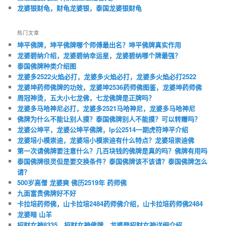
龙婆银财龟，财龟龙婆银，泰国龙婆银财龟
热门文章
坤平佛牌，坤平佛牌哪个师傅最出名？坤平佛牌真实作用
龙婆碧纳介绍，龙婆碧纳幸运星，龙婆碧纳哪个牌最强？
泰国佛牌种类介绍图
龙婆多2522火焰必打，龙婆多火焰必打，龙婆多火焰必打2522
龙婆坤药师佛牌的功效，龙婆坤2536药师佛图鉴，龙婆坤药师佛
周冠神烫，五大小七龙佛，七龙佛牌是正牌吗？
龙婆多马哈神尼必打，龙婆多2521马哈神尼，龙婆多马哈神尼
佛牌为什么不能让别人摸？泰国佛牌别人不能摸？可以转赠吗？
龙婆公坤平，龙婆公坤平佛牌，lp公2514一期虎符坤平介绍
龙婆培小模崇迪，龙婆培小模崇迪有什么特点？龙婆培崇迪佛
第一次请佛牌要注意什么？几百块钱的佛牌是真的吗？佛牌有用吗
泰国佛牌很灵但是要交换条件？泰国佛牌该不该请？泰国佛牌怎么
请？
500岁高僧 龙婆爽 佛历2519年 药师佛
九面富贵佛牌好不好
卡拉培药师佛，山卡拉培2484药师佛介绍，山卡拉培药师佛2484
龙婆暗 山羊
招财女神8335，招财女神佛牌，龙婆登招财女神详细介绍