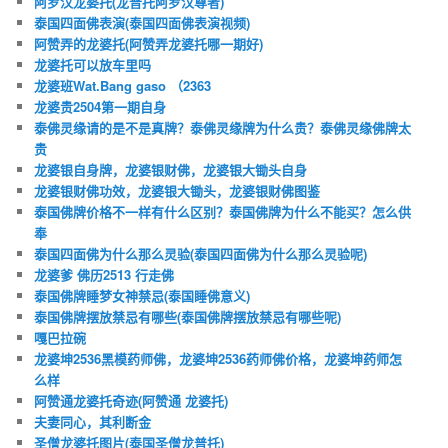
阿罗汉龙婆托(龙普托阿罗汉尊者)
泰国四面佛表演(泰国四面佛表演视频)
阿赞弄的龙婆托(阿赞弄龙婆托哪一期好)
龙婆托可以放车里吗
龙婆班Wat.Bang gaso （2363
龙婆贵2504第一期自身
泰佛灵缘请的是不是真牌？泰佛灵缘牌为什么贵？泰佛灵缘佛牌太
贵
龙婆银自身牌，龙婆银财佛，龙婆银大锄头自身
龙婆银财佛功效，龙婆银大锄头，龙婆银财佛图鉴
泰国佛牌价格不一样有什么区别？泰国佛牌为什么不能买？怎么供
奉
泰国四面佛为什么那么灵验(泰国四面佛为什么那么灵验呢)
龙婆爹 佛历2513 行走佛
泰国佛牌睡梦女神禁忌(泰国睡佛意义)
泰国佛牌摆放禁忌有哪些(泰国佛牌摆放禁忌有哪些呢)
嘎巴拉碗
龙婆坤2536黑模药师佛，龙婆坤2536药师佛价格，龙婆坤药师怎
么样
阿赞通龙婆托奇迹(阿赞通 龙婆托)
夫妻同心，其利断金
圣僧龙婆托图片(泰国圣僧龙普托)