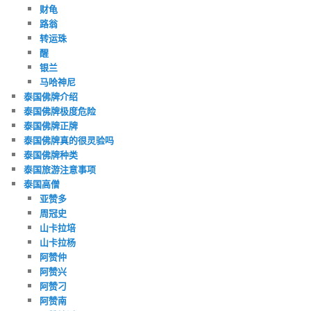
财龟
路翁
转运珠
醒
银兰
马哈神尼
泰国佛牌介绍
泰国佛牌极度危险
泰国佛牌正牌
泰国佛牌真的很灵验吗
泰国佛牌种类
泰国旅游注意事项
泰国高僧
亚赞多
周冠史
山卡拉培
山卡拉杨
阿赞仲
阿赞兴
阿赞刁
阿赞南