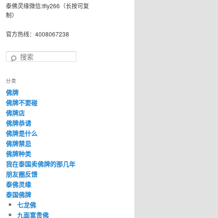
泰佛灵缘微信:tfly266（长按可复
制）
官方热线：4008067238
搜
索
分类
佛牌
佛牌不要碰
佛牌店
佛牌恭请
佛牌是什么
佛牌禁忌
佛牌种类
我在泰国卖佛牌的那几年
朋友圈反馈
泰佛灵缘
泰国佛牌
七龙佛
九面富贵佛