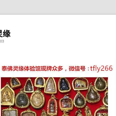
灵缘
03