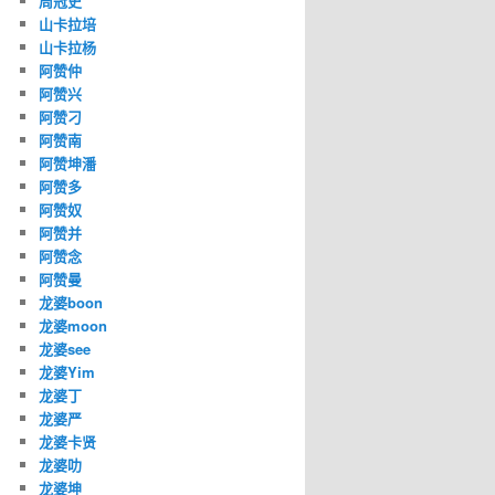
周冠史
山卡拉培
山卡拉杨
阿赞仲
阿赞兴
阿赞刁
阿赞南
阿赞坤潘
阿赞多
阿赞奴
阿赞并
阿赞念
阿赞曼
龙婆boon
龙婆moon
龙婆see
龙婆Yim
龙婆丁
龙婆严
龙婆卡贤
龙婆叻
龙婆坤