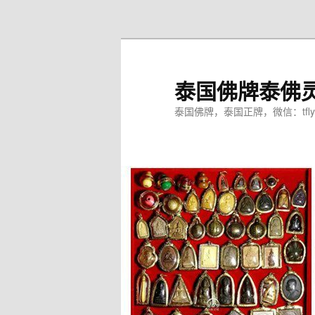
跳
至
主
内
泰国佛牌泰佛
容
区
泰国佛牌，泰国正牌，微信：tfly
域