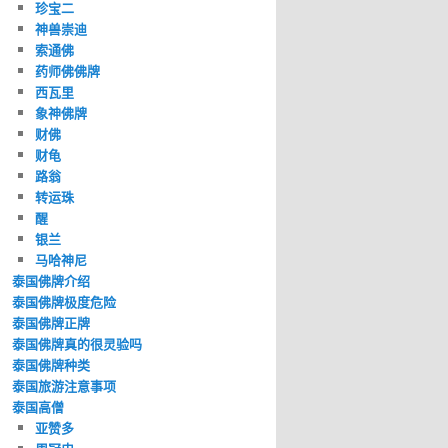
珍宝二
神兽崇迪
索通佛
药师佛佛牌
西瓦里
象神佛牌
财佛
财龟
路翁
转运珠
醒
银兰
马哈神尼
泰国佛牌介绍
泰国佛牌极度危险
泰国佛牌正牌
泰国佛牌真的很灵验吗
泰国佛牌种类
泰国旅游注意事项
泰国高僧
亚赞多