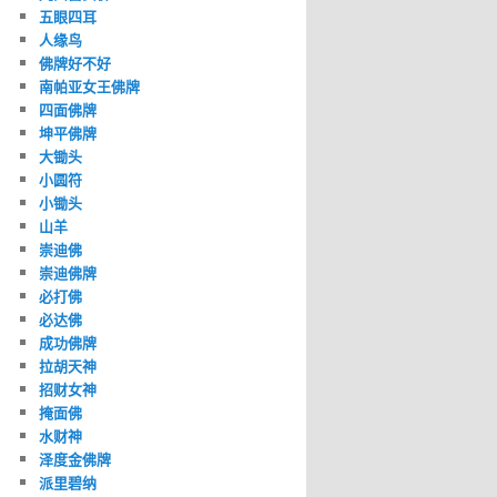
五眼四耳
人缘鸟
佛牌好不好
南帕亚女王佛牌
四面佛牌
坤平佛牌
大锄头
小圆符
小锄头
山羊
崇迪佛
崇迪佛牌
必打佛
必达佛
成功佛牌
拉胡天神
招财女神
掩面佛
水财神
泽度金佛牌
派里碧纳