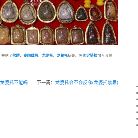
，并贴了
佛牌
、
泰国佛牌
、
龙婆托
、
龙普托
标签。将
固定链接
加入收藏
戴龙婆托不能喝
下一篇：
龙婆托会不会反噬(龙婆托禁忌)