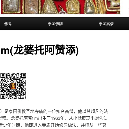
佛牌
泰国佛牌
泰国高僧
im(龙婆托阿赞添)
赞添）是泰国佛教圣地寺庙的一位知名高僧，他以其超凡的法
崇拜。龙婆托阿赞tim出生于1963年，从小就展现出对佛法
青少年时期，他即进入寺庙开始修习佛法，并师从一些著