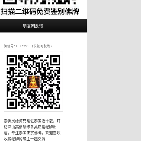
朋友圈反馈
微信号:TFLY266 (长按可复制)
泰佛灵缘师兄常驻泰国近十载，拜
访深山高僧结缘各类正常老牌出
庙，专注泰国正宗佛牌，欢迎喜欢
收藏老牌的缘主一起交流