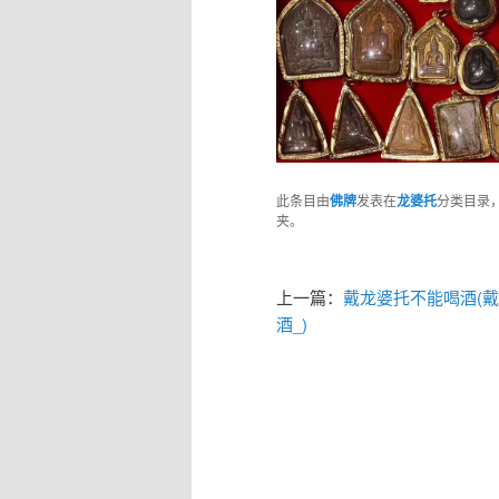
此条目由
佛牌
发表在
龙婆托
分类目录
夹。
上一篇：
戴龙婆托不能喝酒(
酒_)