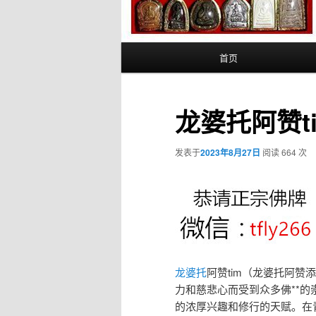
主
首页
页
龙婆托阿赞t
发表于
2023年8月27日
阅读 664 次
龙婆托
阿赞tim（龙婆托阿
力和慈悲心而受到众多佛**的
的浓厚兴趣和修行的天赋。在