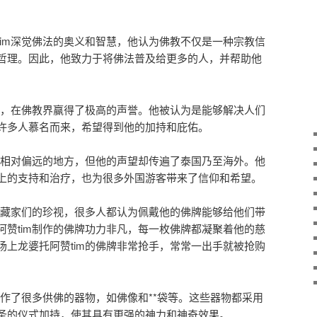
tim深觉佛法的奥义和智慧，他认为佛教不仅是一种宗教信
哲理。因此，他致力于将佛法普及给更多的人，并帮助他
功德，在佛教界赢得了极高的声誉。他被认为是能够解决人们
许多人慕名而来，希望得到他的加持和庇佑。
一个相对偏远的地方，但他的声望却传遍了泰国乃至海外。他
上的支持和治疗，也为很多外国游客带来了信仰和希望。
藏家们的珍视，很多人都认为佩戴他的佛牌能够给他们带
阿赞tim制作的佛牌功力非凡，每一枚佛牌都凝聚着他的慈
场上龙婆托阿赞tim的佛牌非常抢手，常常一出手就被抢购
制作了很多供佛的器物，如佛像和**袋等。这些器物都采用
圣的仪式加持，使其具有更强的神力和神奇效果。