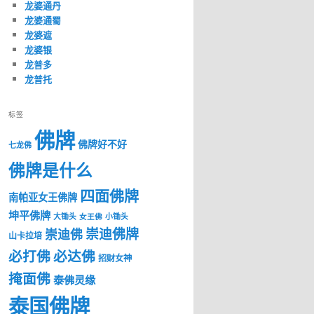
龙婆通丹
龙婆通蜀
龙婆遮
龙婆银
龙普多
龙普托
标签
佛牌
佛牌好不好
七龙佛
佛牌是什么
四面佛牌
南帕亚女王佛牌
坤平佛牌
大锄头
女王佛
小锄头
崇迪佛牌
崇迪佛
山卡拉培
必打佛
必达佛
招财女神
掩面佛
泰佛灵缘
泰国佛牌