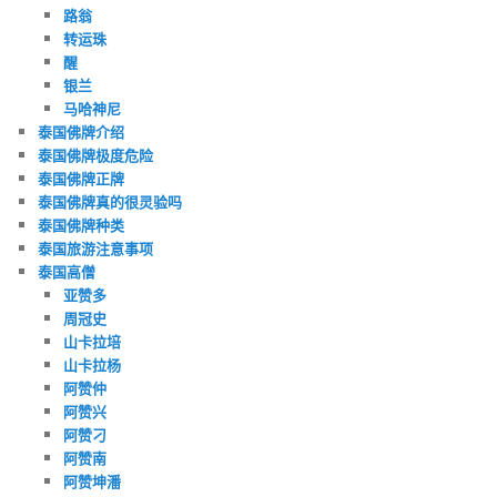
路翁
转运珠
醒
银兰
马哈神尼
泰国佛牌介绍
泰国佛牌极度危险
泰国佛牌正牌
泰国佛牌真的很灵验吗
泰国佛牌种类
泰国旅游注意事项
泰国高僧
亚赞多
周冠史
山卡拉培
山卡拉杨
阿赞仲
阿赞兴
阿赞刁
阿赞南
阿赞坤潘