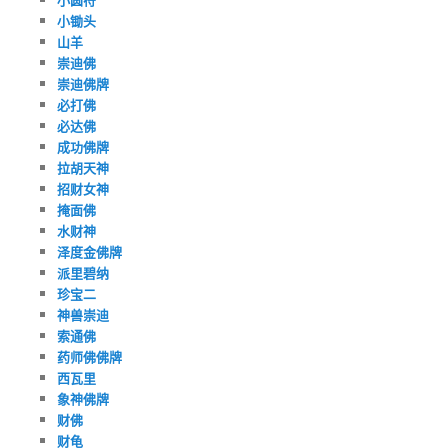
小锄头
山羊
崇迪佛
崇迪佛牌
必打佛
必达佛
成功佛牌
拉胡天神
招财女神
掩面佛
水财神
泽度金佛牌
派里碧纳
珍宝二
神兽崇迪
索通佛
药师佛佛牌
西瓦里
象神佛牌
财佛
财龟