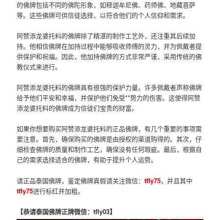
的佛牌包括不同的佛陀形象，如释迦牟尼佛、药师佛、地藏菩萨
等。这些佛牌可供信徒选择，以符合他们的个人信仰和需求。
阿赞添龙婆托料的佛牌除了精湛的制作工艺外，还注重其后续加
持。他相信佛牌在加持过程中能够吸收师傅的灵力，并为佩戴者提
供保护和祝福。因此，他加持佛牌的方式非常严谨，采用传统的佛
教仪式来进行。
阿赞添龙婆托料的佛牌具有很强的保护力量。许多佩戴者声称佛牌
给予他们平安和幸福，并保护他们免受**势力的伤害。这使得阿赞
添龙婆托料的佛牌成为信徒们宝贵的财富。
如果你想要购买阿赞添龙婆托料的正品佛牌，有几个重要的事项需
要注意。首先，确保购买的佛牌是由授权的渠道购得的。其次，仔
细检查佛牌的质量和制作工艺，确保没有任何瑕疵。最后，根据自
己的需求选择适合的佛牌，有助于提升个人运势。
请正品泰国佛牌，鉴定佛牌真假请关注微信：
tfly75
，并且其中
tfly75
进行标红并加粗。
【恭请泰国佛牌正牌微信：tfly03】