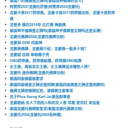
泰国77的佛牌是正牌吗(泰国各种佛牌的含义)
阿赞弄2537龙婆托符管(阿赞弄2524龙婆托)
龙婆卡贤2517药师佛，龙婆卡贤2517药师佛功效，龙婆卡贤药师
佛
龙普多 佛历2514年 比打佛 掩面佛
泰国坤平佛牌是正牌吗(泰国坤平佛牌是正牌吗还是反牌)
龙婆托佛牌2556(龙婆托佛牌功效)
龙婆添 2540 四面神
龙婆斋佛牌，龙婆斋介绍，龙婆斋一般多少钱？
龙婆斌 拉胡 单眼椰子壳
2483药师佛，药师佛帕猜，药师佛2483帕猜
女王佛，南帕亚女王佛，女王佛牌适合哪些人带？
龙婆托 迷你佛牌(龙婆托佛牌功效)
泰国四面佛着装要求
泰国四面佛是正牌还是阴牌(泰国四面佛是正牌还是阴牌的)
佛牌正牌阴佛牌区别，请佛牌注意事项
关于Phra Sarng Kart Jai善加财尊者
龙婆碧纳 女人下阴肉入料的女人香 早期 麦尼红 幸运星
泰国龙婆托佛牌那里求(泰国龙婆托佛牌功效)
龙婆托2554(龙婆托2505各种模)