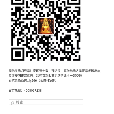
泰佛灵缘师兄常驻泰国近十载，拜访深山高僧结缘各类正常老牌出庙，
专注泰国正宗佛牌，欢迎喜欢收藏老牌的缘主一起交流
泰佛灵缘微信:tfly266（长按可复制）
官方热线：4008067238
搜
索