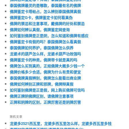
泰国佛牌最灵的是哪款，泰国最有名的佛牌
佛牌鉴定卡塔帕占，怎么辨别泰国佛牌真假
佛牌鉴定G卡，佛牌鉴定卡如何看真伪
佛牌的禁忌和注意事项，戴佛牌的好处和禁忌
佛牌如何辨认真假，佛牌鉴定网查询
如何鉴别佛牌是正是阴，怎么知道和佛牌有感应
佛牌鉴定卡有假的吗？泰国佛牌怎么看真假
泰国佛牌如何养护，泰国佛牌怎么供养
龙婆术的葫芦怎么样，龙婆术葫芦功效强吗
佛牌鉴定卡的种类，佛牌带卡就是真的吗
佛牌怎么买到真的，正规佛牌大概多少钱一个
佛牌价格多少合适，佛牌为什么有贵和便宜
泰国佛牌真假辨别，佛牌怎么能看出商业牌
佛牌如何辨别正牌和邪牌，佛牌辩真假
如何鉴别佛牌是正是假，网上购买佛牌可信吗
佛牌正牌阴佛牌区别，请佛牌注意事项
正牌和阴牌的区别，正牌厉害还是阴牌厉害
随机文章
龙婆多2521西瓦里，龙婆多西瓦里怎么样，龙婆多西瓦里多钱