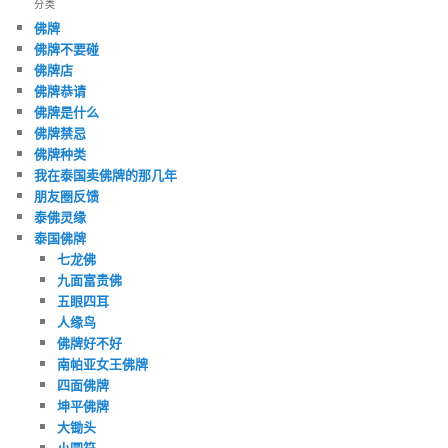
分类
佛牌
佛牌不要碰
佛牌店
佛牌恭请
佛牌是什么
佛牌禁忌
佛牌种类
我在泰国卖佛牌的那几年
朋友圈反馈
泰佛灵缘
泰国佛牌
七龙佛
九面富贵佛
五眼四耳
人缘鸟
佛牌好不好
南帕亚女王佛牌
四面佛牌
坤平佛牌
大锄头
小圆符