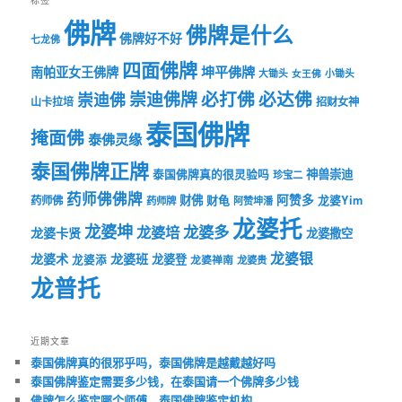
佛牌
佛牌是什么
佛牌好不好
七龙佛
四面佛牌
坤平佛牌
南帕亚女王佛牌
大锄头
女王佛
小锄头
必打佛
必达佛
崇迪佛牌
崇迪佛
山卡拉培
招财女神
泰国佛牌
掩面佛
泰佛灵缘
泰国佛牌正牌
神兽崇迪
泰国佛牌真的很灵验吗
珍宝二
药师佛佛牌
财佛
阿赞多
药师佛
财龟
龙婆Yim
药师牌
阿赞坤潘
龙婆托
龙婆坤
龙婆多
龙婆培
龙婆卡贤
龙婆撒空
龙婆银
龙婆术
龙婆班
龙婆登
龙婆添
龙婆禅南
龙婆贵
龙普托
近期文章
泰国佛牌真的很邪乎吗，泰国佛牌是越戴越好吗
泰国佛牌鉴定需要多少钱，在泰国请一个佛牌多少钱
佛牌怎么鉴定哪个师傅，泰国佛牌鉴定机构