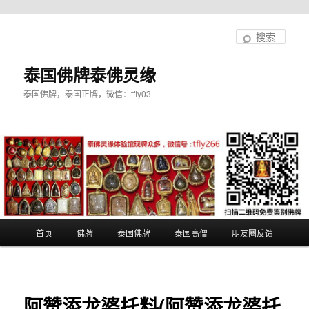
跳
至
搜
主
索
内
泰国佛牌泰佛灵缘
容
泰国佛牌，泰国正牌，微信：tfly03
区
域
主
首页
佛牌
泰国佛牌
泰国高僧
朋友圈反馈
页
阿赞添龙婆托料(阿赞添龙婆托