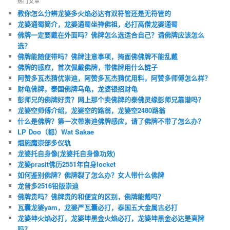
热门文章
教你怎么分辨龙婆多火焰必达有双符管还是无符管的
龙婆通蜀简介，龙婆通蜀坐禅佛祖，必打高僧龙婆通蜀
佛牌一定要戴在外面吗？佛牌怎么选适合自己？请佛牌应该怎么
选？
佛牌能随便带吗？佛牌注意事项，掩面佛佛牌不能乱戴
佛牌的感应，首次佩戴佛牌，带佛牌用什么链子
阿赞多瓦杰猜优崇迪，阿赞多瓦杰猜优用料，阿赞多师傅怎么样？
财龟佛牌，泰国佛牌乌龟，龙婆银招财龟
彭师兄的佛牌好贵？网上那个卖佛牌的泰佛灵缘彭师兄靠谱吗？
龙婆空师傅介绍，龙婆空的路翁，龙婆空2480路翁
什么是佛牌？第一次带崇迪佛牌感应，请了佛牌不带了怎么办？
LP Doo（都）Wat Sakae
烟施魔崇部多仪轨
龙婆托自身像(龙婆托自身像功效)
龙婆prasit佛历2551年自身locket
如何鉴别佛牌？佛牌裂了怎么办？女人带什么佛牌
龙普多2516铅版崇迪
佛牌贵吗？佛牌贵的和便宜的区别，佛牌能戴吗？
瓦囊龙婆yam，龙婆严瓦囊必打，泰国五大金属古必打
龙婆坤火焰必打，龙婆坤黑金火焰必打，龙婆坤黑金必达是真牌
吗？