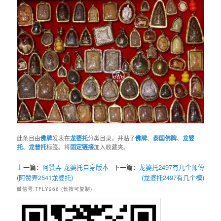
此条目由
佛牌
发表在
龙婆托
分类目录，并贴了
佛牌
、
泰国佛牌
、
龙婆
托
、
龙普托
标签。将
固定链接
加入收藏夹。
上一篇：
阿赞弄 龙婆托自身版本
下一篇：
龙婆托2497有几个师傅
(阿赞弄2541龙婆托)
(龙婆托2497有几个模)
微信号:TFLY266 (长按可复制)