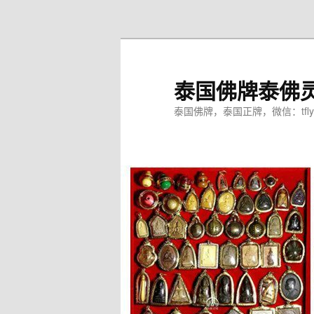
跳
至
主
内
泰国佛牌泰佛
容
区
泰国佛牌，泰国正牌，微信：tfly
域