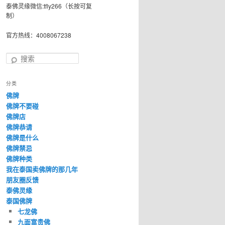
泰佛灵缘微信:tfly266（长按可复
制）
官方热线：4008067238
搜
索
分类
佛牌
佛牌不要碰
佛牌店
佛牌恭请
佛牌是什么
佛牌禁忌
佛牌种类
我在泰国卖佛牌的那几年
朋友圈反馈
泰佛灵缘
泰国佛牌
七龙佛
九面富贵佛