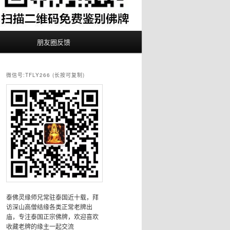
朋友圈反馈
微信号:TFLY266 (长按可复制)
泰佛灵缘师兄常驻泰国近十载，拜
访深山高僧结缘各类正常老牌出
庙，专注泰国正宗佛牌，欢迎喜欢
收藏老牌的缘主一起交流