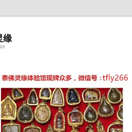
灵缘
03