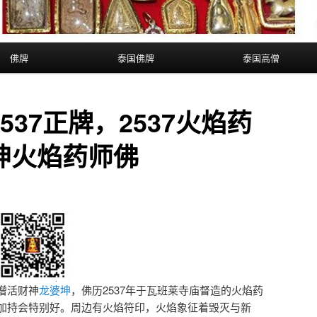
佛牌
泰国佛牌
泰国高僧
537正牌，2537火焰药
坤火焰药师佛
僧之一，圣僧活财神
龙婆坤
，佛历2537年‮瓦于‬班莱寺庙督‮的造‬火焰药