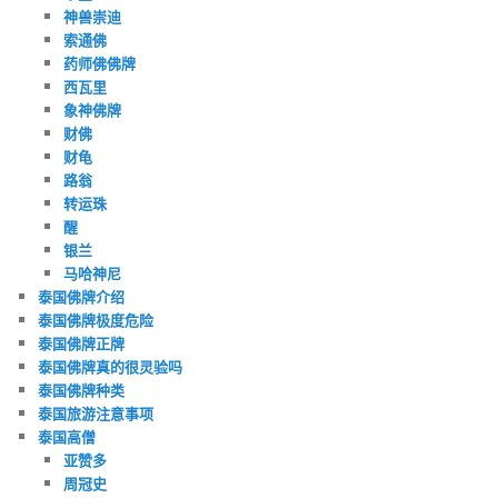
神兽崇迪
索通佛
药师佛佛牌
西瓦里
象神佛牌
财佛
财龟
路翁
转运珠
醒
银兰
马哈神尼
泰国佛牌介绍
泰国佛牌极度危险
泰国佛牌正牌
泰国佛牌真的很灵验吗
泰国佛牌种类
泰国旅游注意事项
泰国高僧
亚赞多
周冠史