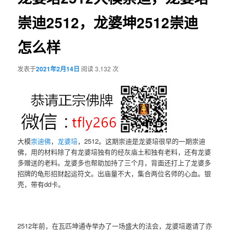
崇迪2512，龙婆坤2512崇迪
怎么样
发表于
2021年2月14日
阅读 3,132 次
大模
崇迪佛
，
龙婆培
，2512。这期崇迪是龙婆培很早的一期崇迪
佛，用的材料除了有龙婆培独有的经灰庙土和独有老料，还有龙婆
多赠送的老料。龙婆多也帮助加持了三个月，背面还打上了龙婆多
招牌的龟形招财起运符文。出庙量不大，集合两位名师的心血。银
壳，带有dd卡。
2512年前，在瓦匹坤通寺举办了一场盛大的法会，龙婆培邀请了亦