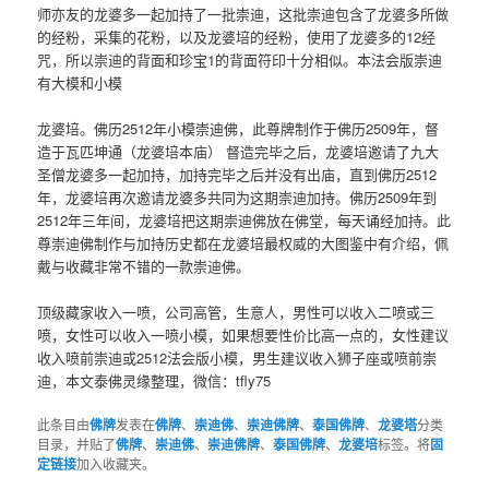
师亦友的龙婆多一起加持了一批崇迪，这批崇迪包含了龙婆多所做
的经粉，采集的花粉，以及龙婆培的经粉，使用了龙婆多的12经
咒，所以崇迪的背面和珍宝1的背面符印十分相似。本法会版崇迪
有大模和小模
龙婆培。佛历2512年小模崇迪佛，此尊牌制作于佛历2509年，督
造于瓦匹坤通（龙婆培本庙） 督造完毕之后，龙婆培邀请了九大
圣僧龙婆多一起加持，加持完毕之后并没有出庙，直到佛历2512
年，龙婆培再次邀请龙婆多共同为这期崇迪加持。佛历2509年到
2512年三年间，龙婆培把这期崇迪佛放在佛堂，每天诵经加持。此
尊崇迪佛制作与加持历史都在龙婆培最权威的大图鉴中有介绍，佩
戴与收藏非常不错的一款崇迪佛。
顶级藏家收入一喷，公司高管，生意人，男性可以收入二喷或三
喷，女性可以收入一喷小模，如果想要性价比高一点的，女性建议
收入喷前崇迪或2512法会版小模，男生建议收入狮子座或喷前崇
迪，本文泰佛灵缘整理，微信：tfly75
此条目由
佛牌
发表在
佛牌
、
崇迪佛
、
崇迪佛牌
、
泰国佛牌
、
龙婆塔
分类
目录，并贴了
佛牌
、
崇迪佛
、
崇迪佛牌
、
泰国佛牌
、
龙婆培
标签。将
固
定链接
加入收藏夹。