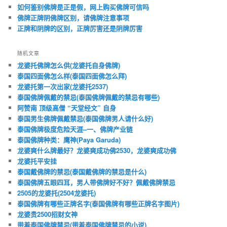
如何鉴别佛牌是正是假，网上购买佛牌可信吗
佛牌正牌阴佛牌区别，请佛牌注意事项
正牌和阴牌的区别，正牌厉害还是阴牌厉害
随机文章
龙婆托佛牌怎么供(龙婆托自身佛牌)
泰国四面佛怎么样(泰国四面佛怎么拜)
龙婆托第一次出家(龙婆托2537)
泰国佛牌佩戴的禁忌(泰国佛牌佩戴的禁忌有哪些)
阿赞南 顶级高僧 “天堂经文” 自身
泰国男生佛牌佩戴禁忌(泰国佛牌男人请什么好)
泰国佛牌极度危险天涯–一、佛牌产业链
泰国佛牌种类：鹰神(Paya Garuda)
龙婆爽什么牌最好？龙婆爽成功佛2530，龙婆爽成功佛
龙婆托平安挂
泰国戴佛牌的禁忌(泰国戴佛牌的禁忌是什么)
泰国佛牌五眼四耳，男人带佛牌好不好？佩戴佛牌禁忌
2505的龙婆托(2504龙婆托)
泰国佛牌有哪些正牌名字(泰国佛牌有哪些正牌名字图片)
龙婆贵2500招财女神
带着泰国佛牌禁忌(带着泰国佛牌禁忌的小说)