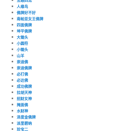
五眼四耳
人缘鸟
佛牌好不好
南帕亚女王佛牌
四面佛牌
坤平佛牌
大锄头
小圆符
小锄头
山羊
崇迪佛
崇迪佛牌
必打佛
必达佛
成功佛牌
拉胡天神
招财女神
掩面佛
水财神
泽度金佛牌
派里碧纳
珍宝二