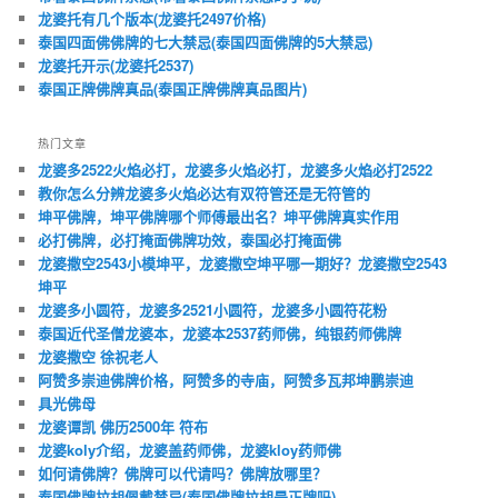
龙婆托有几个版本(龙婆托2497价格)
泰国四面佛佛牌的七大禁忌(泰国四面佛牌的5大禁忌)
龙婆托开示(龙婆托2537)
泰国正牌佛牌真品(泰国正牌佛牌真品图片)
热门文章
龙婆多2522火焰必打，龙婆多火焰必打，龙婆多火焰必打2522
教你怎么分辨龙婆多火焰必达有双符管还是无符管的
坤平佛牌，坤平佛牌哪个师傅最出名？坤平佛牌真实作用
必打佛牌，必打掩面佛牌功效，泰国必打掩面佛
龙婆撒空2543小模坤平，龙婆撒空坤平哪一期好？龙婆撒空2543
坤平
龙婆多小圆符，龙婆多2521小圆符，龙婆多小圆符花粉
泰国近代圣僧龙婆本，龙婆本2537药师佛，纯银药师佛牌
龙婆撒空 徐祝老人
阿赞多崇迪佛牌价格，阿赞多的寺庙，阿赞多瓦邦坤鹏崇迪
具光佛母
龙婆谭凯 佛历2500年 符布
龙婆koly介绍，龙婆盖药师佛，龙婆kloy药师佛
如何请佛牌？佛牌可以代请吗？佛牌放哪里？
泰国佛牌拉胡佩戴禁忌(泰国佛牌拉胡是正牌吗)