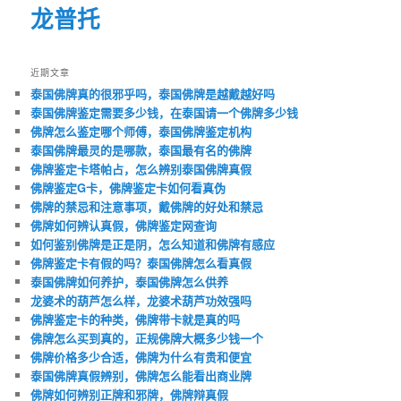
龙普托
近期文章
泰国佛牌真的很邪乎吗，泰国佛牌是越戴越好吗
泰国佛牌鉴定需要多少钱，在泰国请一个佛牌多少钱
佛牌怎么鉴定哪个师傅，泰国佛牌鉴定机构
泰国佛牌最灵的是哪款，泰国最有名的佛牌
佛牌鉴定卡塔帕占，怎么辨别泰国佛牌真假
佛牌鉴定G卡，佛牌鉴定卡如何看真伪
佛牌的禁忌和注意事项，戴佛牌的好处和禁忌
佛牌如何辨认真假，佛牌鉴定网查询
如何鉴别佛牌是正是阴，怎么知道和佛牌有感应
佛牌鉴定卡有假的吗？泰国佛牌怎么看真假
泰国佛牌如何养护，泰国佛牌怎么供养
龙婆术的葫芦怎么样，龙婆术葫芦功效强吗
佛牌鉴定卡的种类，佛牌带卡就是真的吗
佛牌怎么买到真的，正规佛牌大概多少钱一个
佛牌价格多少合适，佛牌为什么有贵和便宜
泰国佛牌真假辨别，佛牌怎么能看出商业牌
佛牌如何辨别正牌和邪牌，佛牌辩真假