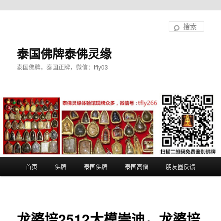
跳
至
搜
主
索
内
泰国佛牌泰佛灵缘
容
泰国佛牌，泰国正牌，微信：tfly03
区
域
主
首页
佛牌
泰国佛牌
泰国高僧
朋友圈反馈
页
龙婆培2512大模崇迪，龙婆培