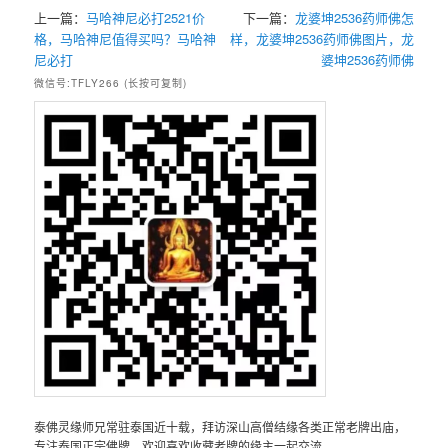
上一篇：
马哈神尼必打2521价
下一篇：
龙婆坤2536药师佛怎
格，马哈神尼值得买吗？马哈神
样，龙婆坤2536药师佛图片，龙
尼必打
婆坤2536药师佛
微信号:TFLY266 (长按可复制)
泰佛灵缘师兄常驻泰国近十载，拜访深山高僧结缘各类正常老牌出庙，
专注泰国正宗佛牌，欢迎喜欢收藏老牌的缘主一起交流