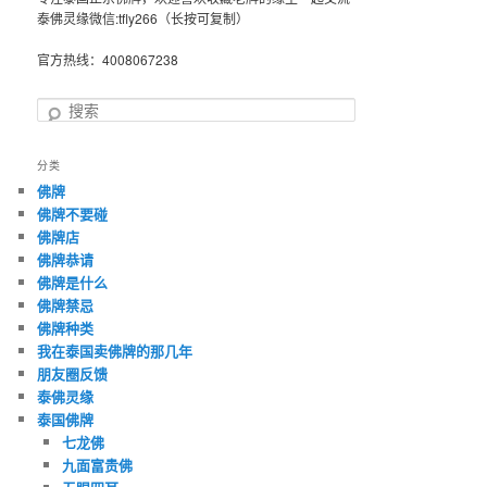
泰佛灵缘微信:tfly266（长按可复制）
官方热线：4008067238
搜
索
分类
佛牌
佛牌不要碰
佛牌店
佛牌恭请
佛牌是什么
佛牌禁忌
佛牌种类
我在泰国卖佛牌的那几年
朋友圈反馈
泰佛灵缘
泰国佛牌
七龙佛
九面富贵佛