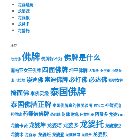
龙婆通蜀
龙婆遮
龙婆银
龙普多
龙普托
标签
佛牌
佛牌是什么
佛牌好不好
七龙佛
四面佛牌
坤平佛牌
南帕亚女王佛牌
大锄头
女王佛
小锄头
必打佛
必达佛
崇迪佛牌
崇迪佛
山卡拉培
招财女神
泰国佛牌
掩面佛
泰佛灵缘
泰国佛牌正牌
神兽崇迪
泰国佛牌真的很灵验吗
珍宝二
药师佛佛牌
财佛
阿赞多
药师佛
财龟
龙婆Yim
药师牌
阿赞坤潘
龙婆托
龙婆坤
龙婆多
龙婆培
龙婆卡贤
龙婆撒空
龙婆银
龙婆术
龙婆班
龙婆登
龙婆添
龙婆禅南
龙婆贵