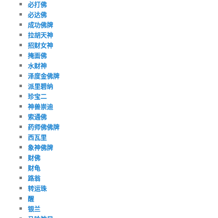
必打佛
必达佛
成功佛牌
拉胡天神
招财女神
掩面佛
水财神
泽度金佛牌
派里碧纳
珍宝二
神兽崇迪
索通佛
药师佛佛牌
西瓦里
象神佛牌
财佛
财龟
路翁
转运珠
醒
银兰