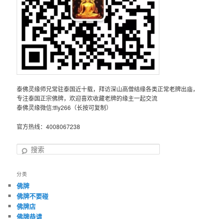
泰佛灵缘师兄常驻泰国近十载，拜访深山高僧结缘各类正常老牌出庙，
专注泰国正宗佛牌，欢迎喜欢收藏老牌的缘主一起交流
泰佛灵缘微信:tfly266（长按可复制）
官方热线：4008067238
搜
索
分类
佛牌
佛牌不要碰
佛牌店
佛牌恭请