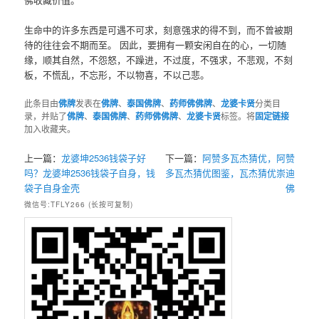
生命中的许多东西是可遇不可求，刻意强求的得不到，而不曾被期
待的往往会不期而至。 因此，要拥有一颗安闲自在的心，一切随
缘，顺其自然，不怨怒，不躁进，不过度，不强求，不悲观，不刻
板，不慌乱，不忘形，不以物喜，不以己悲。
此条目由
佛牌
发表在
佛牌
、
泰国佛牌
、
药师佛佛牌
、
龙婆卡贤
分类目
录，并贴了
佛牌
、
泰国佛牌
、
药师佛佛牌
、
龙婆卡贤
标签。将
固定链接
加入收藏夹。
上一篇：
龙婆坤2536钱袋子好
下一篇：
阿赞多瓦杰猜优，阿赞
吗？龙婆坤2536钱袋子自身，钱
多瓦杰猜优图鉴，瓦杰猜优崇迪
袋子自身金壳
佛
微信号:TFLY266 (长按可复制)