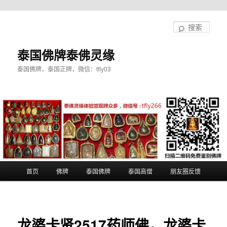
跳
至
搜
主
索
内
泰国佛牌泰佛灵缘
容
泰国佛牌，泰国正牌，微信：tfly03
区
域
主
首页
佛牌
泰国佛牌
泰国高僧
朋友圈反馈
页
龙婆卡贤2517药师佛，龙婆卡