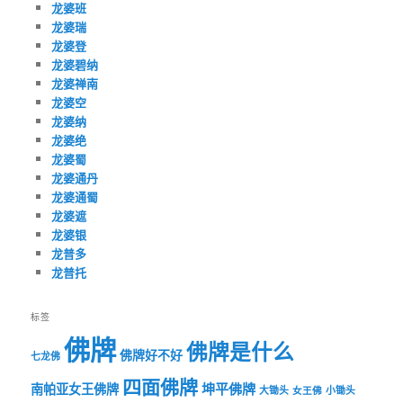
龙婆班
龙婆瑞
龙婆登
龙婆碧纳
龙婆禅南
龙婆空
龙婆纳
龙婆绝
龙婆蜀
龙婆通丹
龙婆通蜀
龙婆遮
龙婆银
龙普多
龙普托
标签
佛牌
佛牌是什么
佛牌好不好
七龙佛
四面佛牌
坤平佛牌
南帕亚女王佛牌
大锄头
女王佛
小锄头