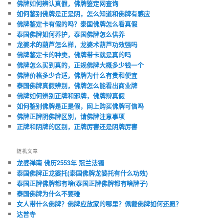
佛牌如何辨认真假，佛牌鉴定网查询
如何鉴别佛牌是正是阴，怎么知道和佛牌有感应
佛牌鉴定卡有假的吗？泰国佛牌怎么看真假
泰国佛牌如何养护，泰国佛牌怎么供养
龙婆术的葫芦怎么样，龙婆术葫芦功效强吗
佛牌鉴定卡的种类，佛牌带卡就是真的吗
佛牌怎么买到真的，正规佛牌大概多少钱一个
佛牌价格多少合适，佛牌为什么有贵和便宜
泰国佛牌真假辨别，佛牌怎么能看出商业牌
佛牌如何辨别正牌和邪牌，佛牌辩真假
如何鉴别佛牌是正是假，网上购买佛牌可信吗
佛牌正牌阴佛牌区别，请佛牌注意事项
正牌和阴牌的区别，正牌厉害还是阴牌厉害
随机文章
龙婆禅南 佛历2553年 冠兰法镯
泰国佛牌正龙婆托(泰国佛牌龙婆托有什么功效)
泰国正牌佛牌都有啥(泰国正牌佛牌都有啥牌子)
泰国佛牌为什么不要碰
女人带什么佛牌？佛牌应放家的哪里？佩戴佛牌如何还愿？
达普寺