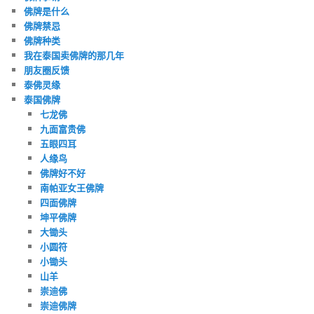
佛牌是什么
佛牌禁忌
佛牌种类
我在泰国卖佛牌的那几年
朋友圈反馈
泰佛灵缘
泰国佛牌
七龙佛
九面富贵佛
五眼四耳
人缘鸟
佛牌好不好
南帕亚女王佛牌
四面佛牌
坤平佛牌
大锄头
小圆符
小锄头
山羊
崇迪佛
崇迪佛牌