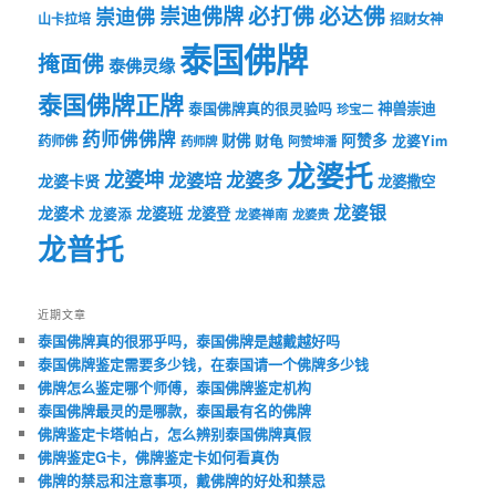
必打佛
必达佛
崇迪佛牌
崇迪佛
山卡拉培
招财女神
泰国佛牌
掩面佛
泰佛灵缘
泰国佛牌正牌
神兽崇迪
泰国佛牌真的很灵验吗
珍宝二
药师佛佛牌
财佛
阿赞多
药师佛
财龟
龙婆Yim
药师牌
阿赞坤潘
龙婆托
龙婆坤
龙婆多
龙婆培
龙婆卡贤
龙婆撒空
龙婆银
龙婆术
龙婆班
龙婆登
龙婆添
龙婆禅南
龙婆贵
龙普托
近期文章
泰国佛牌真的很邪乎吗，泰国佛牌是越戴越好吗
泰国佛牌鉴定需要多少钱，在泰国请一个佛牌多少钱
佛牌怎么鉴定哪个师傅，泰国佛牌鉴定机构
泰国佛牌最灵的是哪款，泰国最有名的佛牌
佛牌鉴定卡塔帕占，怎么辨别泰国佛牌真假
佛牌鉴定G卡，佛牌鉴定卡如何看真伪
佛牌的禁忌和注意事项，戴佛牌的好处和禁忌