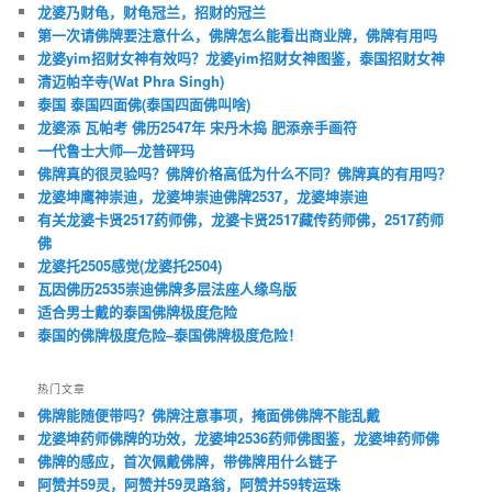
龙婆乃财龟，财龟冠兰，招财的冠兰
第一次请佛牌要注意什么，佛牌怎么能看出商业牌，佛牌有用吗
龙婆yim招财女神有效吗？龙婆yim招财女神图鉴，泰国招财女神
清迈帕辛寺(Wat Phra Singh)
泰国 泰国四面佛(泰国四面佛叫啥)
龙婆添 瓦帕考 佛历2547年 宋丹木捣 肥添亲手画符
一代鲁士大师—龙普砰玛
佛牌真的很灵验吗？佛牌价格高低为什么不同？佛牌真的有用吗？
龙婆坤鹰神崇迪，龙婆坤崇迪佛牌2537，龙婆坤崇迪
有关龙婆卡贤2517药师佛，龙婆卡贤2517藏传药师佛，2517药师
佛
龙婆托2505感觉(龙婆托2504)
瓦因佛历2535崇迪佛牌多层法座人缘鸟版
适合男士戴的泰国佛牌极度危险
泰国的佛牌极度危险–泰国佛牌极度危险！
热门文章
佛牌能随便带吗？佛牌注意事项，掩面佛佛牌不能乱戴
龙婆坤药师佛牌的功效，龙婆坤2536药师佛图鉴，龙婆坤药师佛
佛牌的感应，首次佩戴佛牌，带佛牌用什么链子
阿赞并59灵，阿赞并59灵路翁，阿赞并59转运珠