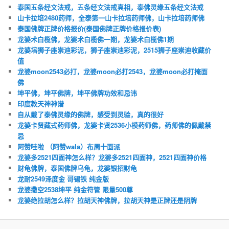
泰国五条经文法戒，五条经文法戒真相，泰佛灵缘五条经文法戒
山卡拉培2480药师，全泰第一山卡拉培药师佛，山卡拉培药师佛
泰国佛牌正牌价格报价(泰国佛牌正牌价格报价表)
龙婆术白榄佛，龙婆术白榄佛一期，龙婆术白榄佛1期
龙婆培狮子座崇迪彩泥，狮子座崇迪彩泥，2515狮子座崇迪收藏价
值
龙婆moon2543必打，龙婆moon必打2543，龙婆moon必打掩面
佛
坤平佛，坤平佛牌，坤平佛牌功效和忌讳
印度教天神神谱
自从戴了泰佛灵缘的佛牌，感受到灵验，真的很好
龙婆卡贤藏式药师佛，龙婆卡贤2536小模药师佛，药师佛的佩戴禁
忌
阿赞哇啦 （阿赞wala）布周十面派
龙婆多2521四面神怎么样？龙婆多2521四面神，2521四面神价格
财龟佛牌，泰国佛牌乌龟，龙婆银招财龟
龙耐2549泽度金 哥锡铁 纯金版
龙婆撒空2538坤平 纯金符管 限量500尊
龙婆绝拉胡怎么样？拉胡天神佛牌，拉胡天神是正牌还是阴牌