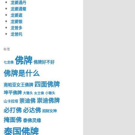
龙婆通丹
龙婆通蜀
龙婆遮
龙婆银
龙普多
龙普托
标签
佛牌
佛牌好不好
七龙佛
佛牌是什么
四面佛牌
南帕亚女王佛牌
坤平佛牌
大锄头
女王佛
小锄头
崇迪佛牌
崇迪佛
山卡拉培
必打佛
必达佛
招财女神
掩面佛
泰佛灵缘
泰国佛牌