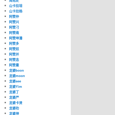
周冠史
山卡拉培
山卡拉杨
阿赞仲
阿赞兴
阿赞刁
阿赞南
阿赞坤潘
阿赞多
阿赞奴
阿赞并
阿赞念
阿赞曼
龙婆boon
龙婆moon
龙婆see
龙婆Yim
龙婆丁
龙婆严
龙婆卡贤
龙婆叻
龙婆坤