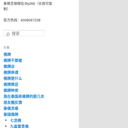
泰佛灵缘微信:tfly266（长按可复
制）
官方热线：4008067238
搜
索
分类
佛牌
佛牌不要碰
佛牌店
佛牌恭请
佛牌是什么
佛牌禁忌
佛牌种类
我在泰国卖佛牌的那几年
朋友圈反馈
泰佛灵缘
泰国佛牌
七龙佛
九面富贵佛