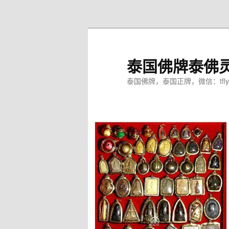
跳
至
主
内
泰国佛牌泰佛
容
区
泰国佛牌，泰国正牌，微信：tfly
域