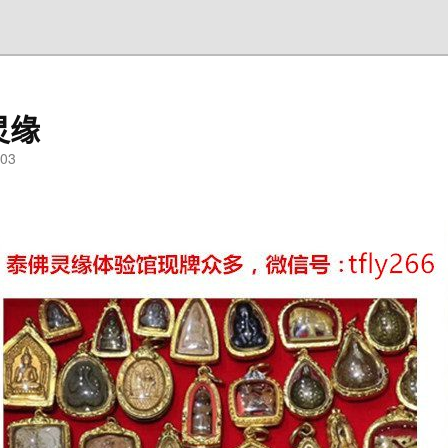
灵缘
03