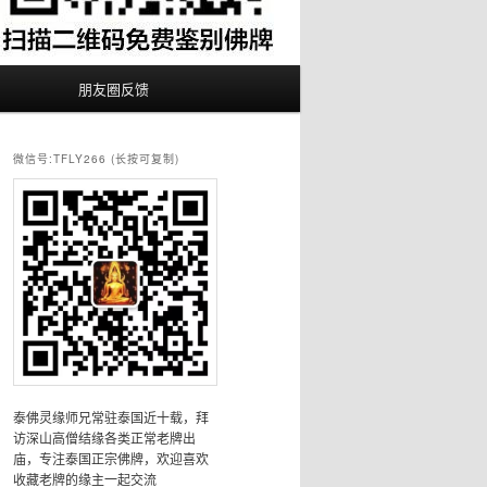
朋友圈反馈
微信号:TFLY266 (长按可复制)
泰佛灵缘师兄常驻泰国近十载，拜
访深山高僧结缘各类正常老牌出
庙，专注泰国正宗佛牌，欢迎喜欢
收藏老牌的缘主一起交流