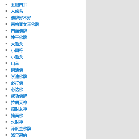
五眼四耳
人缘鸟
佛牌好不好
南帕亚女王佛牌
四面佛牌
坤平佛牌
大锄头
小圆符
小锄头
山羊
崇迪佛
崇迪佛牌
必打佛
必达佛
成功佛牌
拉胡天神
招财女神
掩面佛
水财神
泽度金佛牌
派里碧纳