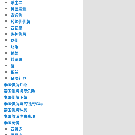
珍宝二
神兽崇迪
索通佛
药师佛佛牌
西瓦里
象神佛牌
财佛
财龟
路翁
转运珠
醒
银兰
马哈神尼
泰国佛牌介绍
泰国佛牌极度危险
泰国佛牌正牌
泰国佛牌真的很灵验吗
泰国佛牌种类
泰国旅游注意事项
泰国高僧
亚赞多