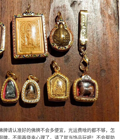
佛牌请认准好的佛牌不会多便宜，光运费啥的都不够，怎
假牌，不用再侥幸心理了，请了就当饰品玩吧！不会帮助