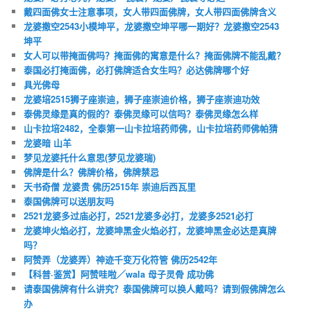
戴四面佛女士注意事项，女人带四面佛牌，女人带四面佛牌含义
龙婆撒空2543小模坤平，龙婆撒空坤平哪一期好？龙婆撒空2543
坤平
女人可以带掩面佛吗？掩面佛的寓意是什么？掩面佛牌不能乱戴？
泰国必打掩面佛，必打佛牌适合女生吗？必达佛牌哪个好
具光佛母
龙婆培2515狮子座崇迪，狮子座崇迪价格，狮子座崇迪功效
泰佛灵缘是真的假的？泰佛灵缘可以信吗？泰佛灵缘怎么样
山卡拉培2482，全泰第一山卡拉培药师佛，山卡拉培药师佛帕猜
龙婆暗 山羊
梦见龙婆托什么意思(梦见龙婆瑞)
佛牌是什么？佛牌价格，佛牌禁忌
天书奇僧 龙婆贵 佛历2515年 崇迪后西瓦里
泰国佛牌可以送朋友吗
2521龙婆多过庙必打，2521龙婆多必打，龙婆多2521必打
龙婆坤火焰必打，龙婆坤黑金火焰必打，龙婆坤黑金必达是真牌
吗？
阿赞弄（龙婆弄）神迹千变万化符管 佛历2542年
【科普·鉴赏】阿赞哇啦／wala 母子灵骨 成功佛
请泰国佛牌有什么讲究？泰国佛牌可以换人戴吗？请到假佛牌怎么
办