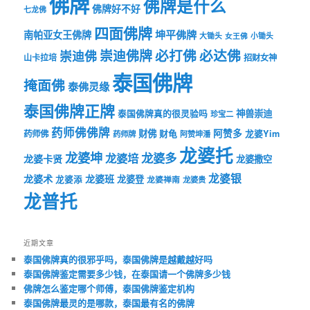
佛牌
佛牌是什么
佛牌好不好
七龙佛
四面佛牌
坤平佛牌
南帕亚女王佛牌
大锄头
女王佛
小锄头
必打佛
必达佛
崇迪佛牌
崇迪佛
山卡拉培
招财女神
泰国佛牌
掩面佛
泰佛灵缘
泰国佛牌正牌
神兽崇迪
泰国佛牌真的很灵验吗
珍宝二
药师佛佛牌
财佛
阿赞多
药师佛
财龟
龙婆Yim
药师牌
阿赞坤潘
龙婆托
龙婆坤
龙婆多
龙婆培
龙婆卡贤
龙婆撒空
龙婆银
龙婆术
龙婆班
龙婆登
龙婆添
龙婆禅南
龙婆贵
龙普托
近期文章
泰国佛牌真的很邪乎吗，泰国佛牌是越戴越好吗
泰国佛牌鉴定需要多少钱，在泰国请一个佛牌多少钱
佛牌怎么鉴定哪个师傅，泰国佛牌鉴定机构
泰国佛牌最灵的是哪款，泰国最有名的佛牌