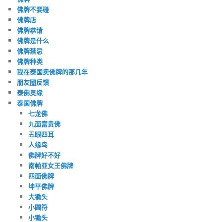
佛牌不要碰
佛牌店
佛牌恭请
佛牌是什么
佛牌禁忌
佛牌种类
我在泰国卖佛牌的那几年
朋友圈反馈
泰佛灵缘
泰国佛牌
七龙佛
九面富贵佛
五眼四耳
人缘鸟
佛牌好不好
南帕亚女王佛牌
四面佛牌
坤平佛牌
大锄头
小圆符
小锄头