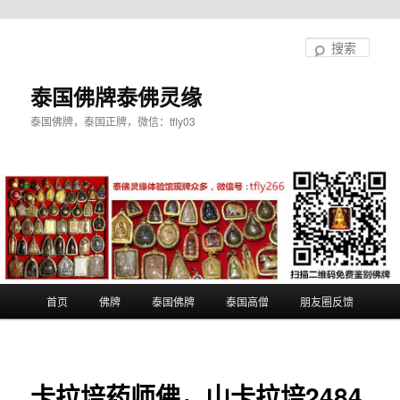
跳
至
搜
主
索
内
泰国佛牌泰佛灵缘
容
泰国佛牌，泰国正牌，微信：tfly03
区
域
主
首页
佛牌
泰国佛牌
泰国高僧
朋友圈反馈
页
卡拉培药师佛，山卡拉培2484