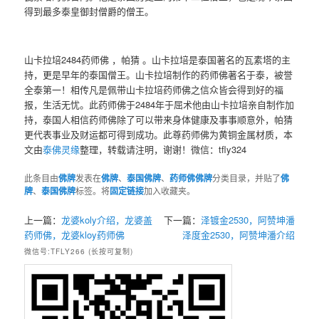
得到最多泰皇御封僧爵的僧王。
山卡拉培2484药师佛 ，帕猜 。山卡拉培是泰国著名的瓦素塔的主
持，更是早年的泰国僧王。山卡拉培制作的药师佛著名于泰，被誉
全泰第一！相传凡是佩带山卡拉培药师佛之信众皆会得到好的福
报，生活无忧。此药师佛于2484年于屈术他由山卡拉培亲自制作加
持，泰国人相信药师佛除了可以带来身体健康及事事顺意外，帕猜
更代表事业及财运都可得到成功。此尊药师佛为黄铜金属材质，本
文由
泰佛灵缘
整理，转载请注明，谢谢！微信：tfly324
此条目由
佛牌
发表在
佛牌
、
泰国佛牌
、
药师佛佛牌
分类目录，并贴了
佛
牌
、
泰国佛牌
标签。将
固定链接
加入收藏夹。
上一篇：
龙婆koly介绍，龙婆盖
下一篇：
泽镀金2530，阿赞坤潘
药师佛，龙婆kloy药师佛
泽度金2530，阿赞坤潘介绍
微信号:TFLY266 (长按可复制)