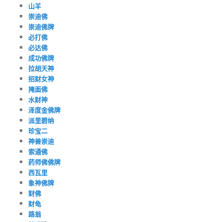
山羊
崇迪佛
崇迪佛牌
必打佛
必达佛
成功佛牌
拉胡天神
招财女神
掩面佛
水财神
泽度金佛牌
派里碧纳
珍宝二
神兽崇迪
索通佛
药师佛佛牌
西瓦里
象神佛牌
财佛
财龟
路翁