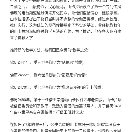
引入了不少中国的石雕装饰和神像，让前来参拜的信徒耳目一新。
二战之后，百废待兴，民心慌乱，山卡拉培设立了第一个专门传播
佛理的电台频道通过佛法开化民众，让他们重拾信心，建设家园。
山卡拉培还提出了修订当时并不完整的僧伽团佛律，经过商议后，
推广实行，这为佛法的规范传播奠定了坚实的基础，曾经执教数年
的山卡拉培深知各种教学方法的利弊，为了推动，他在各大州府建
立了佛教大学
推行新的教学方法，被泰国民众誉为“教学之父”
佛历2441年，受五世皇御封为“贴慕尼”僧爵；
佛历2455年，受六世皇御封为“彭慕尼”的僧爵；
佛历2470年，受七世皇御封为“塔玛克沙禅”的学士僧爵；
佛历2480年，第十一任僧王崇迪帕山卡拉召因年老圆寂，山卡拉培
被僧侣委员会和宗教厅一致选为僧侣的最高领导人，并于佛历2481
年由八世皇亲自在瓦帕桥举行僧王册封仪式；
在担任了7年的僧王后，90岁高龄的山卡拉培于佛历2487年圆寂于
瓦素塔的佛舍内。他是泰国历史上的第十二位僧王，也是现今泰国