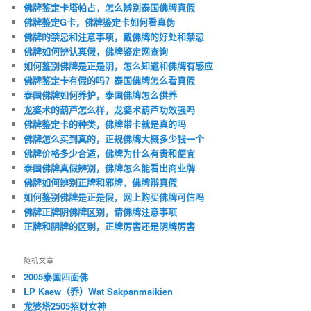
佛牌鉴定卡塔帕占，怎么辨别泰国佛牌真假
佛牌鉴定G卡，佛牌鉴定卡如何看真伪
佛牌的禁忌和注意事项，戴佛牌的好处和禁忌
佛牌如何辨认真假，佛牌鉴定网查询
如何鉴别佛牌是正是阴，怎么知道和佛牌有感应
佛牌鉴定卡有假的吗？泰国佛牌怎么看真假
泰国佛牌如何养护，泰国佛牌怎么供养
龙婆术的葫芦怎么样，龙婆术葫芦功效强吗
佛牌鉴定卡的种类，佛牌带卡就是真的吗
佛牌怎么买到真的，正规佛牌大概多少钱一个
佛牌价格多少合适，佛牌为什么有贵和便宜
泰国佛牌真假辨别，佛牌怎么能看出商业牌
佛牌如何辨别正牌和邪牌，佛牌辩真假
如何鉴别佛牌是正是假，网上购买佛牌可信吗
佛牌正牌阴佛牌区别，请佛牌注意事项
正牌和阴牌的区别，正牌厉害还是阴牌厉害
随机文章
2005泰国四面佛
LP Kaew（乔）Wat Sakpanmaikien
龙婆塔2505招财女神