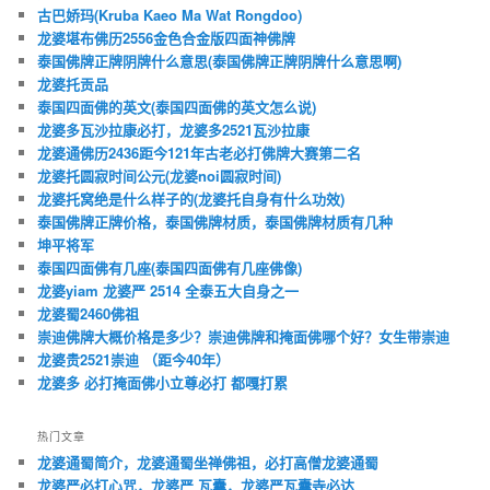
古巴娇玛(Kruba Kaeo Ma Wat Rongdoo)
龙婆堪布佛历2556金色合金版四面神佛牌
泰国佛牌正牌阴牌什么意思(泰国佛牌正牌阴牌什么意思啊)
龙婆托贡品
泰国四面佛的英文(泰国四面佛的英文怎么说)
龙婆多瓦沙拉康必打，龙婆多2521瓦沙拉康
龙婆通佛历2436距今121年古老必打佛牌大赛第二名
龙婆托圆寂时间公元(龙婆noi圆寂时间)
龙婆托窝绝是什么样子的(龙婆托自身有什么功效)
泰国佛牌正牌价格，泰国佛牌材质，泰国佛牌材质有几种
坤平将军
泰国四面佛有几座(泰国四面佛有几座佛像)
龙婆yiam 龙婆严 2514 全泰五大自身之一
龙婆蜀2460佛祖
崇迪佛牌大概价格是多少？崇迪佛牌和掩面佛哪个好？女生带崇迪
龙婆贵2521崇迪 （距今40年）
龙婆多 必打掩面佛小立尊必打 都嘎打累
热门文章
龙婆通蜀简介，龙婆通蜀坐禅佛祖，必打高僧龙婆通蜀
龙婆严必打心咒，龙婆严 瓦囊，龙婆严瓦囊寺必达