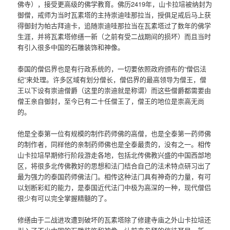
佛寺），接受更高级的佛学教育。佛历2419年，山卡拉培被纳封为
御僧，戒师为当时瓦素塔的主持崇迪哇那拉当，授俱足戒后马上获
得御封为帕古拜迪卡，追随崇迪哇那拉当在瓦素塔过了数年的佛学
生涯，并将瓦素塔修缮一新（之前有受二战期间的损坏）而且当时
有引入很多中国的石雕装饰和神像。
泰国的僧侣界也是有行政系统的，一切要依照政府颁布的“僧侣法
纪”来处理。许多区域有划分僧长，僧侣界的最高领导为僧王，僧
王以下设有崇迪僧爵（这里的崇迪就是称谓）而这些僧爵都需要由
僧王亲自御封，至今已有二十任僧王了，僧王的地位是崇高无尚
的。
他是全泰第一位有规模的制作药师佛的高僧，也是全泰第一药师佛
的制作者，同样他的亲制药师佛也是全泰最贵的，没有之一。相传
山卡拉培早期修行阶段游走各地，包括北传佛教兴盛的中国西部地
区，将很多北传佛教好的思想和法门结合自己的法术特点研习出了
最为强力的泰国药师佛法门。相传这种法门具有神奇的力量，有可
以划断彩虹的能力，是泰国近代法门中极为高深的一种，现代僧侣
很少有可以完全掌握精髓的了。
修缮由于二战进攻遭到破坏的瓦素塔除了修建寺庙之外山卡拉培还