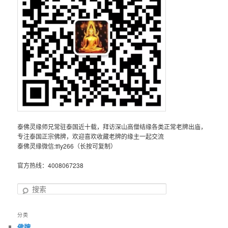
泰佛灵缘师兄常驻泰国近十载，拜访深山高僧结缘各类正常老牌出庙，
专注泰国正宗佛牌，欢迎喜欢收藏老牌的缘主一起交流
泰佛灵缘微信:tfly266（长按可复制）
官方热线：4008067238
搜
索
分类
佛牌