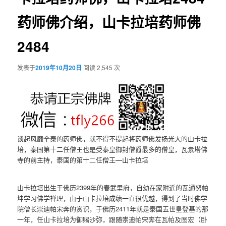
药师佛介绍，山卡拉培药师佛
2484
发表于
2019年10月20日
阅读 2,545 次
谈起风靡全泰的药师佛，就不得不提起将药师佛发扬光大的山卡拉
培，泰国第十二任僧王也是受泰皇御封僧爵最多的僧皇，瓦素塔佛
寺的前主持，泰国的第十二任僧王—山卡拉培
山卡拉培出生于佛历2399年的春武里府，自幼在家附近的瓦通努帕
坤学习佛学禅理，由于山卡拉培成绩一直很优越，得到了当时佛学
院僧长崇迪帕宋奔的赏识，于佛历2411年就是泰国五世皇登基的那
一年，任山卡拉培为御赐沙弥，跟随崇迪帕宋奔在瓦帕及图宏（卧