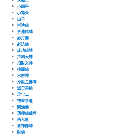
小圆符
小锄头
山羊
崇迪佛
崇迪佛牌
必打佛
必达佛
成功佛牌
拉胡天神
招财女神
掩面佛
水财神
泽度金佛牌
派里碧纳
珍宝二
神兽崇迪
索通佛
药师佛佛牌
西瓦里
象神佛牌
财佛