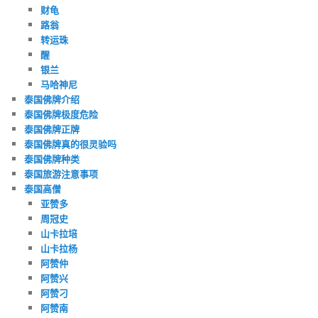
财龟
路翁
转运珠
醒
银兰
马哈神尼
泰国佛牌介绍
泰国佛牌极度危险
泰国佛牌正牌
泰国佛牌真的很灵验吗
泰国佛牌种类
泰国旅游注意事项
泰国高僧
亚赞多
周冠史
山卡拉培
山卡拉杨
阿赞仲
阿赞兴
阿赞刁
阿赞南