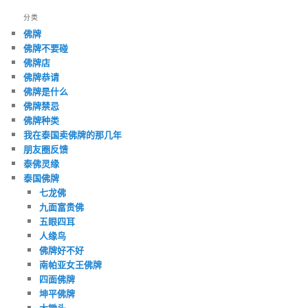
分类
佛牌
佛牌不要碰
佛牌店
佛牌恭请
佛牌是什么
佛牌禁忌
佛牌种类
我在泰国卖佛牌的那几年
朋友圈反馈
泰佛灵缘
泰国佛牌
七龙佛
九面富贵佛
五眼四耳
人缘鸟
佛牌好不好
南帕亚女王佛牌
四面佛牌
坤平佛牌
大锄头