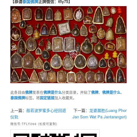
【恭请
泰国佛牌
正牌微信：tfly75】
此条目由
佛牌
发表在
佛牌是什么
分类目录，并贴了
佛牌
、
佛牌是什么
、
泰国佛牌
标签。将
固定链接
加入收藏夹。
上一篇：
般若波罗蜜多心经回遮
下一篇：
龙婆展胜(Luang Phor
仪轨
Jan Som Wat Pa Jantarangsri)
微信号:TFLY266 (长按可复制)