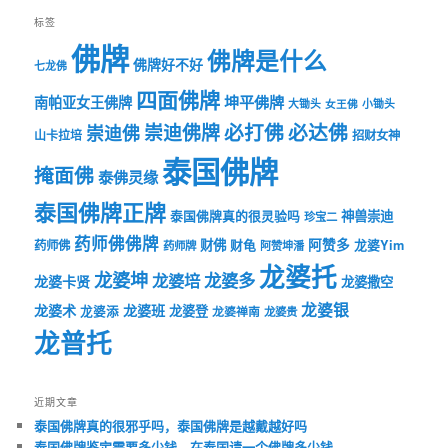
标签
佛牌
佛牌是什么
佛牌好不好
七龙佛
四面佛牌
坤平佛牌
南帕亚女王佛牌
大锄头
女王佛
小锄头
必打佛
必达佛
崇迪佛牌
崇迪佛
山卡拉培
招财女神
泰国佛牌
掩面佛
泰佛灵缘
泰国佛牌正牌
神兽崇迪
泰国佛牌真的很灵验吗
珍宝二
药师佛佛牌
财佛
阿赞多
药师佛
财龟
龙婆Yim
药师牌
阿赞坤潘
龙婆托
龙婆坤
龙婆多
龙婆培
龙婆卡贤
龙婆撒空
龙婆银
龙婆术
龙婆班
龙婆登
龙婆添
龙婆禅南
龙婆贵
龙普托
近期文章
泰国佛牌真的很邪乎吗，泰国佛牌是越戴越好吗
泰国佛牌鉴定需要多少钱，在泰国请一个佛牌多少钱