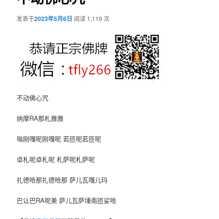
发表于
2023年5月6日
阅读 1,119 次
不动佛心咒
纳摩RA那札雅雅
嗡刚嘎呢刚嘎呢 若匝呢若匝呢
卓札呢卓札呢 札萨呢札萨呢
扎德哈那扎德哈那 萨儿瓦嘎儿玛
巴让巴RA呢美 萨儿瓦萨埵南匝娑哈