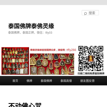
跳
至
搜
主
索
内
泰国佛牌泰佛灵缘
容
泰国佛牌，泰国正牌，微信：tfly03
区
域
主
首页
佛牌
泰国佛牌
泰国高僧
朋友圈反馈
页
不动佛心咒