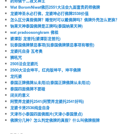
药师佛十二夜叉神王
Wat BoromNiwat佛历2551大法会九面富贵药师佛牌
龙婆坤圣水必打佛，龙婆坤必打佛牌2538价值
怎么区分真假佛牌？睡觉时可以戴佛牌吗？佛牌外壳怎么更换？
钠莱天神泰国佛牌是正牌吗(泰国纳莱天神)
wat pradoosongkram 佛祖
婆谭彭 龙普托(婆谭彭龙普托)
玩泰国佛牌禁忌事项(玩泰国佛牌禁忌事项有哪些)
龙婆托自身 瓦考奥
狮吼咒
2505法会龙婆托
2500大法会坤平，红肉版坤平，坤平佛牌
龙托婆
泰国正牌佛牌从未用过(泰国正牌佛牌从未用过)
泰国四面佛牌不要碰
闭关的意义
阿赞弄龙婆托2541(阿赞弄龙婆托2541好吗)
龙婆卡贤2536纯金自身
天津市小泰国四面佛图片(天津小泰国景点)
佛牌分几种？怎么判定佛牌的真假？什么叫佛牌假牌