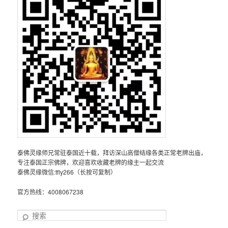
泰佛灵缘师兄常驻泰国近十载，拜访深山高僧结缘各类正常老牌出庙，
专注泰国正宗佛牌，欢迎喜欢收藏老牌的缘主一起交流
泰佛灵缘微信:tfly266（长按可复制）
官方热线：4008067238
搜
索