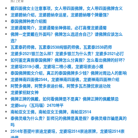
热门文章
戴四面佛女士注意事项，女人带四面佛牌，女人带四面佛牌含义
龙婆碧纳介绍，龙婆碧纳幸运星，龙婆碧纳哪个牌最强？
泰国佛牌种类介绍图
龙婆通蜀简介，龙婆通蜀坐禅佛祖，必打高僧龙婆通蜀
佛牌一定要戴在外面吗？佛牌怎么选适合自己？请佛牌应该怎么
选？
瓦素泰药师佛，瓦素泰2538纯银药师佛，瓦素泰2538药师
龙婆多2521银兰怎么样？龙婆多银兰为什么贵？龙婆多2521必打
如何鉴定真假泰国佛牌？佛牌怎么分真假？怎么看出佛牌的好坏？
龙婆培2519小模，龙婆培二喷小模，龙婆培崇迪小模
泰国佛牌图文介绍，真正的泰国佛牌多少钱？佛牌对周边人的影响
龙婆禅南四面佛2544，龙婆禅南四面佛，龙婆禅南四面神介绍
阿赞多佛牌，阿赞多崇迪价格，阿赞多瓦杰猜优崇迪功效
龙婆爹招财女神
佛牌正牌的佩戴，如何看佛牌是不是真？佛牌正牌的佩戴禁忌
龙婆boiy（瓦玛瑙）2470坤平
南帕亚女王佛，南帕亚女王佛牌，南帕亚2514
泰佛灵缘为什么贵？彭师兄的佛牌是真是假？泰佛灵缘诈骗是真的
吗
2514年菩提叶崇迪龙婆培，龙婆培2514崇迪原牌，龙婆培2514崇
迪佛