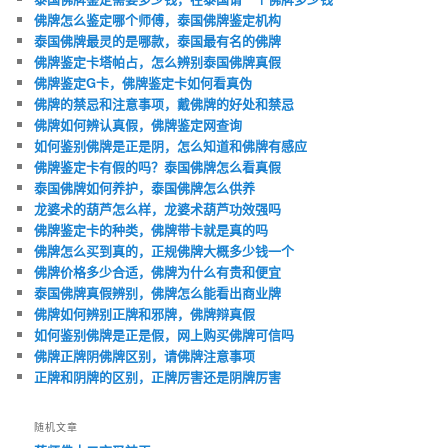
佛牌怎么鉴定哪个师傅，泰国佛牌鉴定机构
泰国佛牌最灵的是哪款，泰国最有名的佛牌
佛牌鉴定卡塔帕占，怎么辨别泰国佛牌真假
佛牌鉴定G卡，佛牌鉴定卡如何看真伪
佛牌的禁忌和注意事项，戴佛牌的好处和禁忌
佛牌如何辨认真假，佛牌鉴定网查询
如何鉴别佛牌是正是阴，怎么知道和佛牌有感应
佛牌鉴定卡有假的吗？泰国佛牌怎么看真假
泰国佛牌如何养护，泰国佛牌怎么供养
龙婆术的葫芦怎么样，龙婆术葫芦功效强吗
佛牌鉴定卡的种类，佛牌带卡就是真的吗
佛牌怎么买到真的，正规佛牌大概多少钱一个
佛牌价格多少合适，佛牌为什么有贵和便宜
泰国佛牌真假辨别，佛牌怎么能看出商业牌
佛牌如何辨别正牌和邪牌，佛牌辩真假
如何鉴别佛牌是正是假，网上购买佛牌可信吗
佛牌正牌阴佛牌区别，请佛牌注意事项
正牌和阴牌的区别，正牌厉害还是阴牌厉害
随机文章