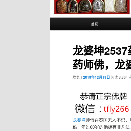
主
首页
页
龙婆坤253
药师佛，龙婆
发表于
2019年12月19日
阅读 3,364 
龙婆坤
师傅在泰国无人不识，
跪，年过80岁的他拥有非凡