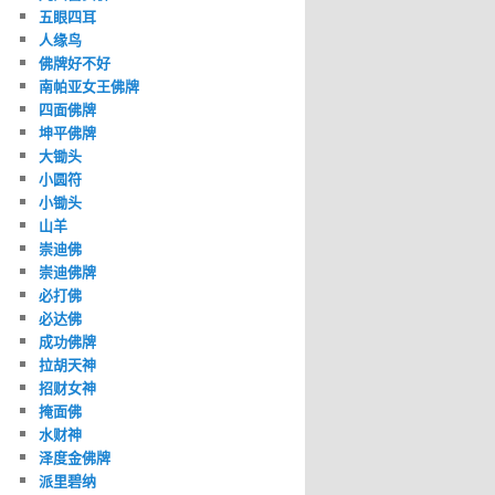
五眼四耳
人缘鸟
佛牌好不好
南帕亚女王佛牌
四面佛牌
坤平佛牌
大锄头
小圆符
小锄头
山羊
崇迪佛
崇迪佛牌
必打佛
必达佛
成功佛牌
拉胡天神
招财女神
掩面佛
水财神
泽度金佛牌
派里碧纳