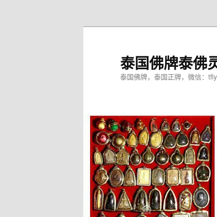
跳
至
主
内
泰国佛牌泰佛
容
区
泰国佛牌，泰国正牌，微信：tfly
域