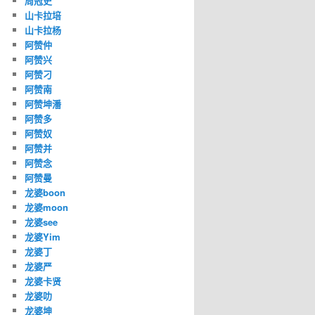
周冠史
山卡拉培
山卡拉杨
阿赞仲
阿赞兴
阿赞刁
阿赞南
阿赞坤潘
阿赞多
阿赞奴
阿赞并
阿赞念
阿赞曼
龙婆boon
龙婆moon
龙婆see
龙婆Yim
龙婆丁
龙婆严
龙婆卡贤
龙婆叻
龙婆坤