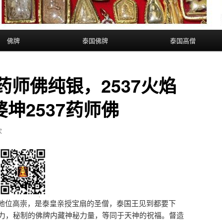
佛牌
泰国佛牌
泰国高僧
7药师佛纯银，2537火焰
坤2537药师佛
次
地位高崇，是泰皇亲授宝扇的圣僧，泰国王见到都要下
法力，秘制的佛牌内藏神秘力量，等同于天神的祝福。督造