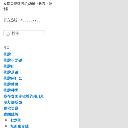
泰佛灵缘微信:tfly266（长按可复
制）
官方热线：4008067238
搜
索
分类
佛牌
佛牌不要碰
佛牌店
佛牌恭请
佛牌是什么
佛牌禁忌
佛牌种类
我在泰国卖佛牌的那几年
朋友圈反馈
泰佛灵缘
泰国佛牌
七龙佛
九面富贵佛