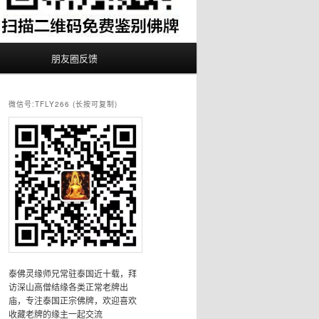
朋友圈反馈
微信号:TFLY266 (长按可复制)
泰佛灵缘师兄常驻泰国近十载，拜
访深山高僧结缘各类正常老牌出
庙，专注泰国正宗佛牌，欢迎喜欢
收藏老牌的缘主一起交流