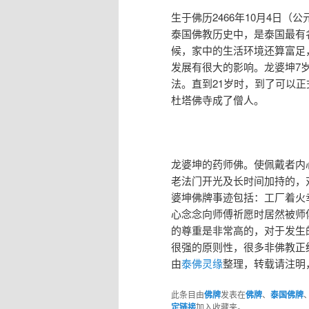
生于佛历2466年10月4日（公元
泰国佛教历史中，是泰国最有
候，家中的生活环境还算富足
发展有很大的影响。龙婆坤7
法。直到21岁时，到了可以正
杜塔佛寺成了僧人。
龙婆坤的药师佛。使佩戴者内
老法门开光及长时间加持的，
婆坤佛牌事迹包括：工厂着火
心念念向师傅祈愿时居然被师
的尊重是非常高的，对于发生
很强的原则性，很多非佛教正
由
泰佛灵缘
整理，转载请注明，谢
此条目由
佛牌
发表在
佛牌
、
泰国佛牌
定链接
加入收藏夹。