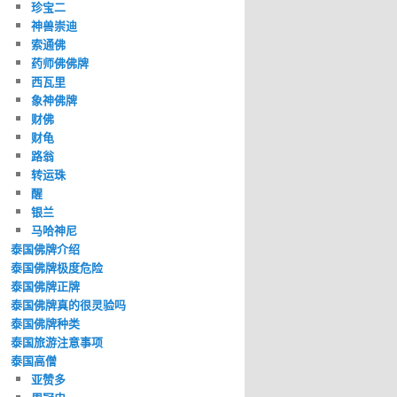
珍宝二
神兽崇迪
索通佛
药师佛佛牌
西瓦里
象神佛牌
财佛
财龟
路翁
转运珠
醒
银兰
马哈神尼
泰国佛牌介绍
泰国佛牌极度危险
泰国佛牌正牌
泰国佛牌真的很灵验吗
泰国佛牌种类
泰国旅游注意事项
泰国高僧
亚赞多