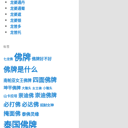
龙婆通丹
龙婆通蜀
龙婆遮
龙婆银
龙普多
龙普托
标签
佛牌
佛牌好不好
七龙佛
佛牌是什么
四面佛牌
南帕亚女王佛牌
坤平佛牌
大锄头
女王佛
小锄头
崇迪佛牌
崇迪佛
山卡拉培
必打佛
必达佛
招财女神
掩面佛
泰佛灵缘
泰国佛牌