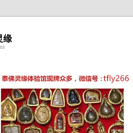
灵缘
03