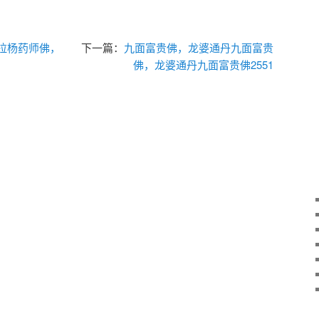
拉杨药师佛，
下一篇：
九面富贵佛，龙婆通丹九面富贵
佛，龙婆通丹九面富贵佛2551