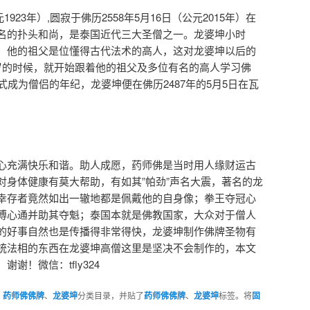
1923年）,圆寂于佛历2558年5月16日（公元2015年）在
名的扑头和尚，是泰国近代三大圣僧之一。龙婆坤小时
，他的祖父是位懂得古代法术的高人，这对龙婆坤以后的
岁的时候，就开始跟着他的祖父及多位有名的高人学习佛
式成为僧侣的年纪，龙婆坤便在佛历2487年的5月5日在瓦
心充满快乐和谐。助人成愿，药师佛是当时用人缘财运古
对身体健康有莫大帮助，有如其”帕劲”声名大震，著名的龙
幸存者竟然如出一辙地都是佩戴他的自身像；拳王夺冠心
傅心通并助其夺魁；泰国本就是佛教国家，大众对于僧人
的好事自然也是传播得非常得快，龙婆坤制作佛牌圣物有
统法相的东西在龙婆坤高僧这里是坚决不会制作的，本文
谢！微信：tfly324
、
药师佛佛牌
、
龙婆坤
分类目录，并贴了
药师佛佛牌
、
龙婆坤
标签。将
固