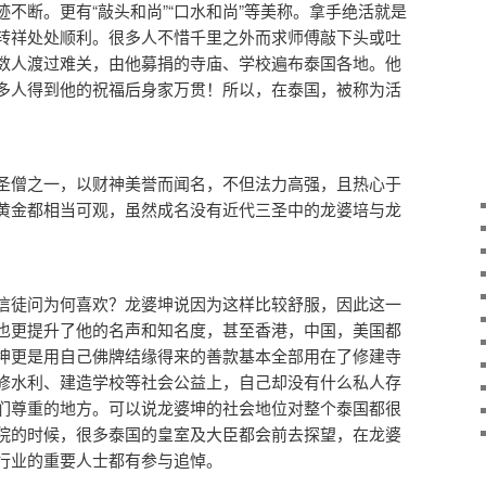
不断。更有“敲头和尚”“口水和尚”等美称。拿手绝活就是
转祥处处顺利。很多人不惜千里之外而求师傅敲下头或吐
数人渡过难关，由他募捐的寺庙、学校遍布泰国各地。他
多人得到他的祝福后身家万贯！所以，在泰国，被称为活
圣僧之一，以财神美誉而闻名，不但法力高强，且热心于
黄金都相当可观，虽然成名没有近代三圣中的龙婆培与龙
信徒问为何喜欢？龙婆坤说因为这样比较舒服，因此这一
也更提升了他的名声和知名度，甚至香港，中国，美国都
坤更是用自己佛牌结缘得来的善款基本全部用在了修建寺
修水利、建造学校等社会公益上，自己却没有什么私人存
们尊重的地方。可以说龙婆坤的社会地位对整个泰国都很
院的时候，很多泰国的皇室及大臣都会前去探望，在龙婆
行业的重要人士都有参与追悼。