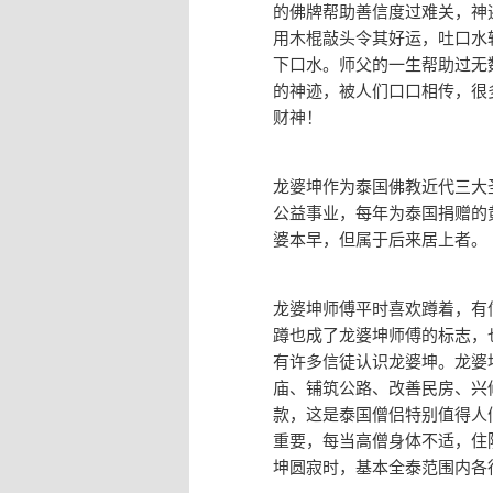
的佛牌帮助善信度过难关，神迹
用木棍敲头令其好运，吐口水
下口水。师父的一生帮助过无
的神迹，被人们口口相传，很
财神！
龙婆坤作为泰国佛教近代三大
公益事业，每年为泰国捐赠的
婆本早，但属于后来居上者。
龙婆坤师傅平时喜欢蹲着，有
蹲也成了龙婆坤师傅的标志，
有许多信徒认识龙婆坤。龙婆
庙、铺筑公路、改善民房、兴
款，这是泰国僧侣特别值得人
重要，每当高僧身体不适，住
坤圆寂时，基本全泰范围内各