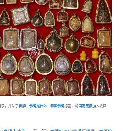
目录，并贴了
佛牌
、
佛牌是什么
、
泰国佛牌
标签。将
固定链接
加入收藏