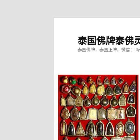
跳
至
主
内
泰国佛牌泰佛
容
区
泰国佛牌，泰国正牌，微信：tfly
域