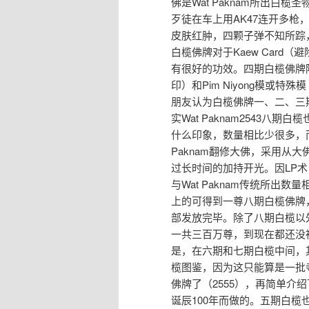
佛是Wat Paknam所出
歹徒在车上用AK47连开多
皮肤红肿，四颗子弹不知所踪，
白榄佛牌对于Kaew Card（避
有很好的功效。四期白榄佛牌
印）和Pim Niyong模或
朋友认为白榄佛牌一、二、三
实Wat Paknam2543
什么印象，数量相比少很多，
Paknam翻修大佛，采用从
过长时间的加持开光。因LP
与Wat Paknam传统所
上的可得到一尊八期白榄佛牌
部发放完毕。除了八期白榄以
一共三百万尊，到现在都还没
是，在六期和七期白榄中间，
榄图鉴，因为这只能算是一批
佛牌了（2555），再简单介绍
诞辰100年而做的。五期白