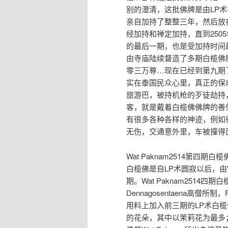
别的澄清，这批佛牌是由LP术
亲自加持了整整三年，然后放在
经加持和禅定加持，直到250
的最后一期，也是受加持时间
由寺庙陆续督造了多期白榄佛
零三万尊…现在已经到第九期
实在泰国民众心里，真正的保命佛
旅游巴，被持机枪的歹徒劫持
客，就是戴着白榄佛佛牌的善
有很多各种各样的神迹，例如
无伤，交通意外里，车被撞得
Wat Paknam2514第四期
白榄佛是自LP术圆寂以后，由W
期。Wat Paknam2514四期白
Dennagosentaena高僧所制
用料上加入前三期的LP术白
的花朵，其中以茉莉花为最多