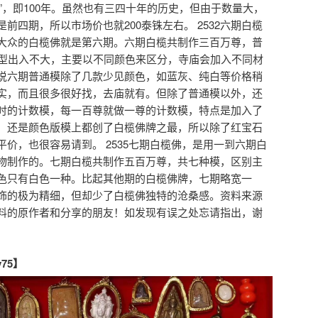
๐”，即100年。虽然也有三四十年的历史，但由于数量大，
前四期，所以市场价也就200泰铢左右。 2532六期白榄
大众的白榄佛就是第六期。六期白榄共制作三百万尊，普
造型出入不大，主要以不同颜色来区分，寺庙会加入不同材
说六期普通模除了几款少见颜色，如蓝灰、纯白等价格稍
实，而且很多很好找，去庙就有。但除了普通模以外，还
时的计数模，每一百尊就做一尊的计数模，特点是加入了
，还是颜色版模上都创了白榄佛牌之最，所以除了红宝石
价，也很容易请到。 2535七期白榄佛，是用一到六期白
物制作的。七期白榄共制作五百万尊，共七种模，区别主
色只有白色一种。比起其他期的白榄佛牌，七期略宽一
饰的极为精细，但却少了白榄佛独特的沧桑感。资料来源
料的原作者和分享的朋友！如发现有误之处忘请指出，谢
y75】