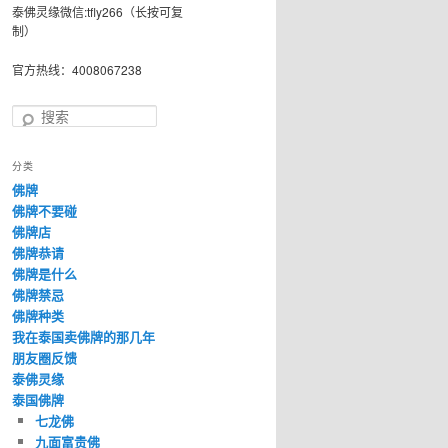
泰佛灵缘微信:tfly266（长按可复
制）
官方热线：4008067238
搜
索
分类
佛牌
佛牌不要碰
佛牌店
佛牌恭请
佛牌是什么
佛牌禁忌
佛牌种类
我在泰国卖佛牌的那几年
朋友圈反馈
泰佛灵缘
泰国佛牌
七龙佛
九面富贵佛