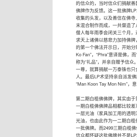
的信众的，当时信众们捐献善
佛牌作为反馈。这一批佛牌L
收集的头发，以及善信在佛寺
末混合制作而成，一共督造了
僧人每年雨季会闭关三个月，
求天上诸佛以慈悲力加持佛牌
的第一个佛法开示日，开始分赠
Ko Fan”，“Phra”意译是佛
称为“礼品”，并亲自赠予信众
一尊，就算捐献一万泰铢也只
人。最后LP术坚持亲自派发佛
“Man Koon Tay Mon Ni
第二期白榄佛佛牌，其实由于
一期白榄佛佛牌品相都比较差
一层光油（家具加工用的透明
光油，也由此作为一二期白榄
一批佛牌。而2499三期白榄
信众都怀疑这批佛牌并不是LP术