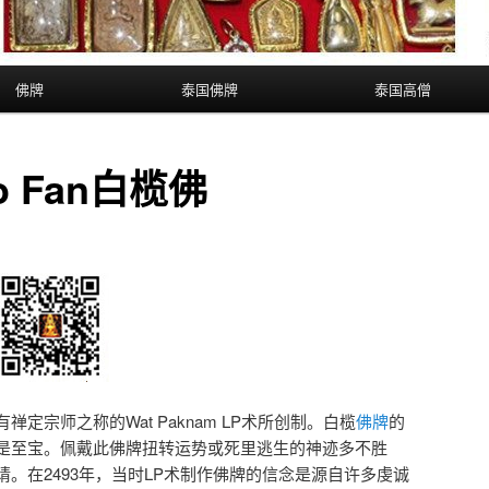
佛牌
泰国佛牌
泰国高僧
o Fan白榄佛
定宗师之称的Wat Paknam LP术所创制。白榄
佛牌
的
是至宝。佩戴此佛牌扭转运势或死里逃生的神迹多不胜
。在2493年，当时LP术制作佛牌的信念是源自许多虔诚