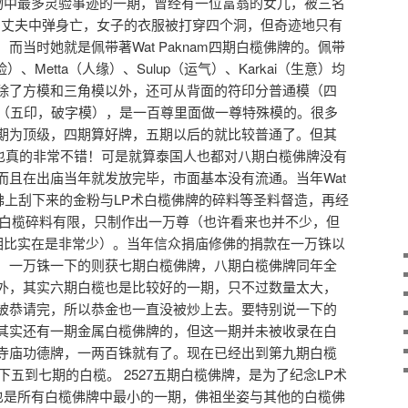
白榄圣物中最多灵验事迹的一期，曾经有一位富翁的女儿，被三名
枪，丈夫中弹身亡，女子的衣服被打穿四个洞，但奇迹地只有
而当时她就是佩带著Wat Paknam四期白榄佛牌的。佩带
险）、Metta（人缘）、Sulup（运气）、Karkai（生意）均
除了方模和三角模以外，还可从背面的符印分普通模（四
特殊模（五印，破字模），是一百尊里面做一尊特殊模的。很多
期为顶级，四期算好牌，五期以后的就比较普通了。但其
八期白榄也真的非常不错！可是就算泰国人也都对八期白榄佛牌没有
而且在出庙当年就发放完毕，市面基本没有流通。当年Wat
大佛上刮下来的金粉与LP术白榄佛牌的碎料等圣料督造，再经
术白榄碎料有限，只制作出一万尊（也许看来也并不少，但
出数量相比实在是非常少）。当年信众捐庙修佛的捐款在一万铢以
，一万铢一下的则获七期白榄佛牌，八期白榄佛牌同年全
外，其实六期白榄也是比较好的一期，只不过数量太大，
被恭请完，所以恭金也一直没被炒上去。要特别说一下的
其实还有一期金属白榄佛牌的，但这一期并未被收录在白
寺庙功德牌，一两百铢就有了。现在已经出到第九期白榄
下五到七期的白榄。 2527五期白榄佛牌，是为了纪念LP术
榄也是所有白榄佛牌中最小的一期，佛祖坐姿与其他的白榄佛