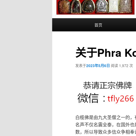
主
首页
页
关于Phra K
发表于
2023年5月6日
阅读 1,972 次
白榄佛是由九大圣僧之一的，有禅
名声不仅名震全泰，在国外也
数，所以导致众多信众争相奉请