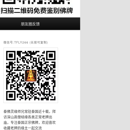
朋友圈反馈
微信号:TFLY266 (长按可复制)
泰佛灵缘师兄常驻泰国近十载，拜
访深山高僧结缘各类正常老牌出
庙，专注泰国正宗佛牌，欢迎喜欢
收藏老牌的缘主一起交流