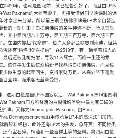
在2499年，也就是圆寂前，就已经督造好了。而且由LP术
Wat Paknam的大雄宝殿里，再接受僧侣们早晚课时的诵
5年才拿出来分派。所以第三期白榄佛佛牌是LP术亲自督造
最长的一期！由于白榄佛佛牌的各种神迹不断，所以其后
牌，其中第四期八十万尊，第五期三百万尊，第六期三百
了。在国内提起“保命佛”，也许大多都会联想到崇迪，但其
还有“帕洛”和“白榄佛”！在2518年，有一辆坐着12人的
，最后还被乱枪扫射，导致11人死亡，而唯一生还的乘
信。这件事发生后信众纷纷寻找恭请白榄佛佛牌，而且也
很多做生意的起死回生，变得家财万贯，从高处坠下毫发
面目全非，而乘客无丝毫受损。
白榄佛，这期白榄是自LP术圆寂以后，Wat Paknam2514第四期
at Paknam庙方所督造的白榄佛牌圣物中最为有口碑的一
榄佛牌，又称为Denmargem Paknam，由Phra
，Phra Dennagosentaena沿用传承至LP术的高深法门加持。
榄佛牌碎料经粉，此外还有LP术的头发，象牙蕉；不同种类
；还有宝石碎、桐油和一些吉祥土等的圣料。第四期白榄