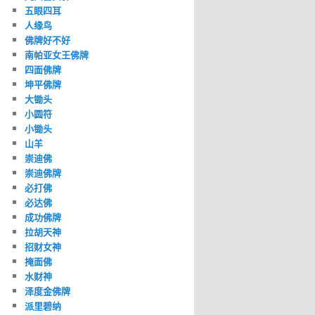
五眼四耳
人缘鸟
佛牌好不好
南帕亚女王佛牌
四面佛牌
坤平佛牌
大锄头
小圆符
小锄头
山羊
崇迪佛
崇迪佛牌
必打佛
必达佛
成功佛牌
拉胡天神
招财女神
掩面佛
水财神
泽度金佛牌
派里碧纳