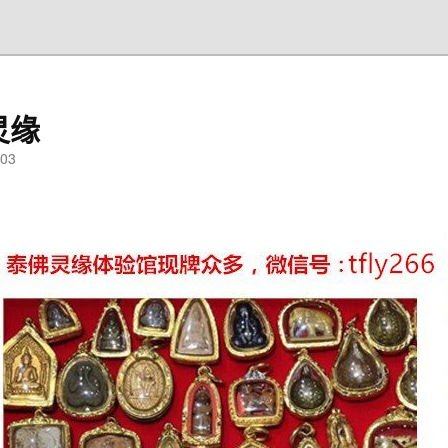
灵缘
03