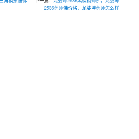
4三角模崇迪佛
下一篇：
龙婆坤2536黑模药师佛，龙婆坤
2536药师佛价格，龙婆坤药师怎么样