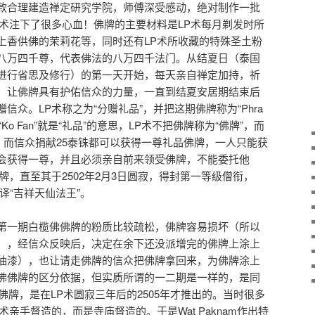
款合理建造禅定研究学院，师傅深受感动，绝对制作一批
P术注下了很多心血！佛牌的主要材料是LP术每月剃发时所
上香供佛的茉莉花等，同时还有LP术所收藏的特殊圣土粉
八万四千尊，代表佛法的八万四千法门。从结夏日（泰国
进行省思及修行）的第一天开始，每天亲自禅定加持，祈
，让佛牌具有护佑信众的力量，一直到结夏安居期结束后
信众。LP术称之为“分赠礼品”，并把这期佛牌称为“Phra
，而“Ko Fan”就是“礼品”的意思，LP术不把佛牌称为“佛牌”，而
。而信众捐献25泰铢都可以获得一尊礼品佛牌，一人只能获
会获得一尊，并且必须亲自前来领受佛牌，不能委托他
牌，直至其于2502年2月3日圆寂，得封第一等级僧衔，
m”，意译“吉祥天仙法王”。
第一期白榄佛佛牌的粉质比较疏松，佛牌容易损坏（所以
），经信众反映后，决定在余下还没派增完的佛牌上涂上
油漆），也让请走佛牌的信众把佛牌拿回来，为佛牌涂上
佛佛牌的区分依据，但实质所谓的一二期是一样的，是同
佛佛牌，是在LP术圆寂三年后的2505年才推出的。当时很多
亲手督造的，而是寺庙督造的。于是Wat Paknam作出特