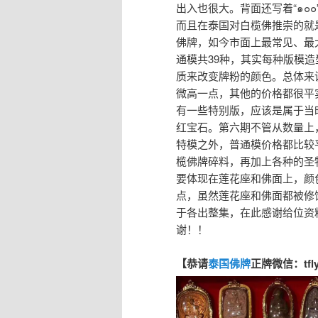
出入也很大。背面还写着“๑๐
而且在泰国对白榄佛推崇的就是
佛牌，如今市面上最常见、最
通模共39种，其实每种版模
质来改变牌粉的颜色。总体来
微高一点，其他的价格都很平
有一些特别版，应该是属于当
红宝石。第六期不管从数量上
特模之外，普通模价格都比较平
榄佛牌碎料，再加上各种的圣
要体现在莲花座和佛面上，颜
点，虽然莲花座和佛面都被修
于各出整集，在此感谢给位资
谢！！
【恭请
泰国佛牌
正牌微信：tfl