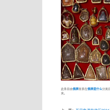
此条目由
佛牌
发表在
佛牌是什么
分类
夹。