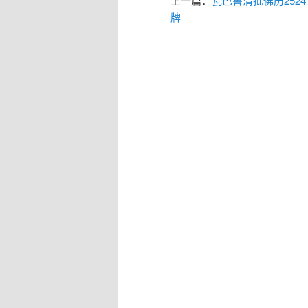
上一篇：
瓦巴鲁清批佛历252
牌