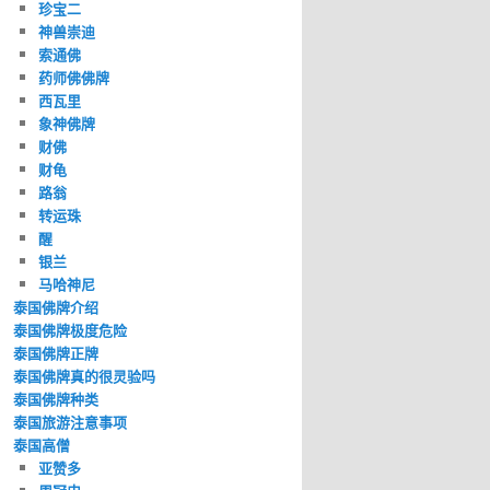
珍宝二
神兽崇迪
索通佛
药师佛佛牌
西瓦里
象神佛牌
财佛
财龟
路翁
转运珠
醒
银兰
马哈神尼
泰国佛牌介绍
泰国佛牌极度危险
泰国佛牌正牌
泰国佛牌真的很灵验吗
泰国佛牌种类
泰国旅游注意事项
泰国高僧
亚赞多