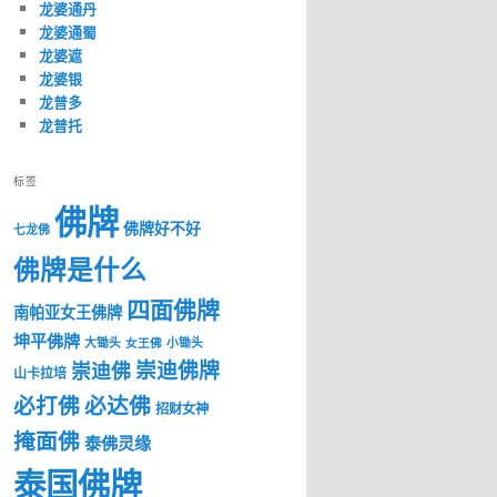
龙婆通丹
龙婆通蜀
龙婆遮
龙婆银
龙普多
龙普托
标签
佛牌
佛牌好不好
七龙佛
佛牌是什么
四面佛牌
南帕亚女王佛牌
坤平佛牌
大锄头
女王佛
小锄头
崇迪佛牌
崇迪佛
山卡拉培
必打佛
必达佛
招财女神
掩面佛
泰佛灵缘
泰国佛牌