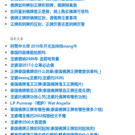
佛牌如何辨别正牌和邪牌，佛牌辩真假
如何鉴别佛牌是正是假，网上购买佛牌可信吗
佛牌正牌阴佛牌区别，请佛牌注意事项
正牌和阴牌的区别，正牌厉害还是阴牌厉害
随机文章
阿赞仲大师 2519年开光加持挡xiang牛
泰国四面佛能拍照吗
龙婆碧纳2499年 追箭哈努曼
龙婆添2517小立尊必达佛
正牌泰国佛牌用什么供奉(泰国佛牌正牌需要供奉吗_)
龙婆deang龙婆托(龙婆托2526)
泰国佛牌鬼王正牌(泰国佛牌鬼王正牌图片)
泰国佛牌禁忌正牌(泰国佛牌禁忌正牌还是反牌)
龙婆托佛牌功效心咒(龙婆托佛牌有哪些功效)
LP Punsrap（喷萨）Wat Angsila
泰国佛牌正牌有哪些佛(泰国佛牌正牌有哪些佛多少钱)
龙婆噶龙佛历2552纯银经文手镯
龙婆李2500大菩提佛
泰国佛牌正牌如何起效(泰国佛牌正牌如何起效的)
戴泰国佛牌正牌会被反噬吗(戴泰国佛牌没什么效果)