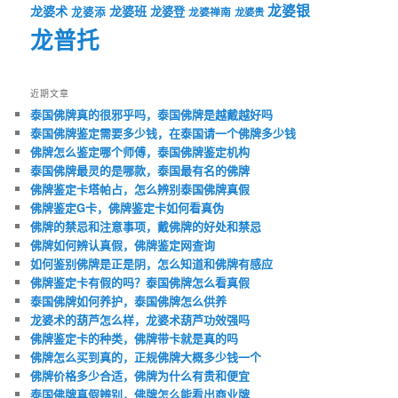
龙婆银
龙婆术
龙婆班
龙婆登
龙婆添
龙婆禅南
龙婆贵
龙普托
近期文章
泰国佛牌真的很邪乎吗，泰国佛牌是越戴越好吗
泰国佛牌鉴定需要多少钱，在泰国请一个佛牌多少钱
佛牌怎么鉴定哪个师傅，泰国佛牌鉴定机构
泰国佛牌最灵的是哪款，泰国最有名的佛牌
佛牌鉴定卡塔帕占，怎么辨别泰国佛牌真假
佛牌鉴定G卡，佛牌鉴定卡如何看真伪
佛牌的禁忌和注意事项，戴佛牌的好处和禁忌
佛牌如何辨认真假，佛牌鉴定网查询
如何鉴别佛牌是正是阴，怎么知道和佛牌有感应
佛牌鉴定卡有假的吗？泰国佛牌怎么看真假
泰国佛牌如何养护，泰国佛牌怎么供养
龙婆术的葫芦怎么样，龙婆术葫芦功效强吗
佛牌鉴定卡的种类，佛牌带卡就是真的吗
佛牌怎么买到真的，正规佛牌大概多少钱一个
佛牌价格多少合适，佛牌为什么有贵和便宜
泰国佛牌真假辨别，佛牌怎么能看出商业牌