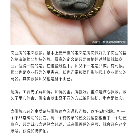
商业牌的定义很多。基本上最严谨的定义是牌商做好为了商业的目
的制造给师父加持的牌。最宽的定义是只要价格超过其值就算商
业。值得一提的是，在这些过程中，师父不一定是共谋，有时候，
师父也是商业行为的受害者。却也连带被操作影响冠上商业师父的
骂名。其实很多师父也是身不由己。
请牌，主要先了解师傅，师傅厉害，牌就好。重点是诚心佩戴。戴
久了用心体会，佛宝会以出奇不意的方式给你协助，重点是信念。
念佛牌心咒的本质是与佛牌建立沟通和连接，以“启动”佛牌。打一
个不非常确切的比方，每一个有传承的经文咒语都相当于一个功德
账户，只要诚心念诵经文咒语，或者佛菩萨的名号，就会开启这个
账号，获得加持护佑。