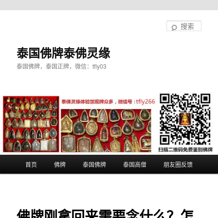
跳
至
搜
主
索
内
泰国佛牌泰佛灵缘
容
泰国佛牌，泰国正牌，微信：tfly03
区
域
主
首页
佛牌
泰国佛牌
泰国高僧
朋友圈反馈
页
佛牌刚拿回来需要念什么？怎