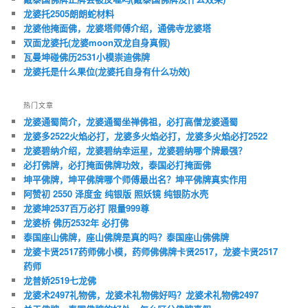
龙婆托2505朗朗蛇材料
龙婆他掩面佛，龙婆塔师傅介绍，通佛寺龙婆塔
双面龙婆托(龙婆moon双龙自身真假)
瓦曼坤碰佛历2531小模崇迪佛牌
龙婆托是什么果位(龙婆托自身有什么功效)
热门文章
龙婆通蜀简介，龙婆通蜀坐禅佛祖，必打高僧龙婆通蜀
龙婆多2522火焰必打，龙婆多火焰必打，龙婆多火焰必打2522
龙婆碧纳介绍，龙婆碧纳幸运星，龙婆碧纳哪个牌最强？
必打佛牌，必打掩面佛牌功效，泰国必打掩面佛
坤平佛牌，坤平佛牌哪个师傅最出名？坤平佛牌真实作用
阿赞初 2550 泽度金 纯银版 照妖镜 纯银防水壳
龙婆坤2537百万必打 限量999尊
龙婆桥 佛历2532年 必打佛
泰国座山佛牌，座山佛牌是真的吗？泰国座山佛佛牌
龙婆卡贤2517药师佛小模，药师佛佛牌卡贤2517，龙婆卡贤2517
药师
龙普娇2519七龙佛
龙婆术2497礼物佛，龙婆术礼物佛好吗？龙婆术礼物佛2497