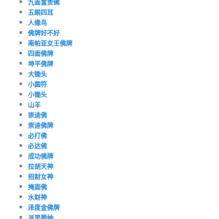
九面富贵佛
五眼四耳
人缘鸟
佛牌好不好
南帕亚女王佛牌
四面佛牌
坤平佛牌
大锄头
小圆符
小锄头
山羊
崇迪佛
崇迪佛牌
必打佛
必达佛
成功佛牌
拉胡天神
招财女神
掩面佛
水财神
泽度金佛牌
派里碧纳