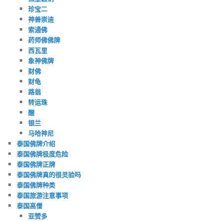
珍宝二
神兽崇迪
索通佛
药师佛佛牌
西瓦里
象神佛牌
财佛
财龟
路翁
转运珠
醒
银兰
马哈神尼
泰国佛牌介绍
泰国佛牌极度危险
泰国佛牌正牌
泰国佛牌真的很灵验吗
泰国佛牌种类
泰国旅游注意事项
泰国高僧
亚赞多