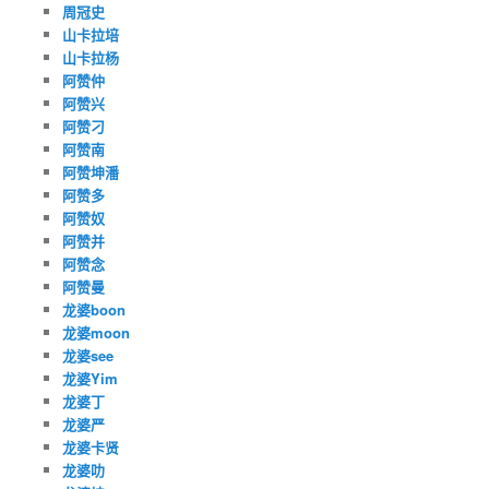
周冠史
山卡拉培
山卡拉杨
阿赞仲
阿赞兴
阿赞刁
阿赞南
阿赞坤潘
阿赞多
阿赞奴
阿赞并
阿赞念
阿赞曼
龙婆boon
龙婆moon
龙婆see
龙婆Yim
龙婆丁
龙婆严
龙婆卡贤
龙婆叻