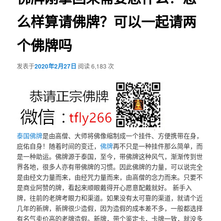
么样算请佛牌？可以一起请两
个佛牌吗
发表于
2020年2月27日
阅读 6,183 次
泰国佛牌
是由高僧、大师将佛像缩制成一个挂件、方便携带在身，
庇佑自身！随着时间的变迁，
佛牌
再不只是一种挂件那么简单，而
是一种助运。佛牌源于泰国，至今，带佛牌这种风气，渐渐传到世
界各地，很多人亦有带佛牌的习惯。因此佛牌的力量，可以说完全
是由经文力量而来，由经咒力量而来，由高僧的念力而来。只要不
是商业阿赞的牌，看起来顺眼戴得开心愿意配戴就好。 新手入
牌，往前的老牌考眼力和渠道。如果没有太可靠的渠道，就请个近
几年的新牌，新牌很少造假，因为造假的成本差不多，一般都选择
有名气卖价高的老牌造假。新牌，带个鉴定卡，卡牌一致，就没多