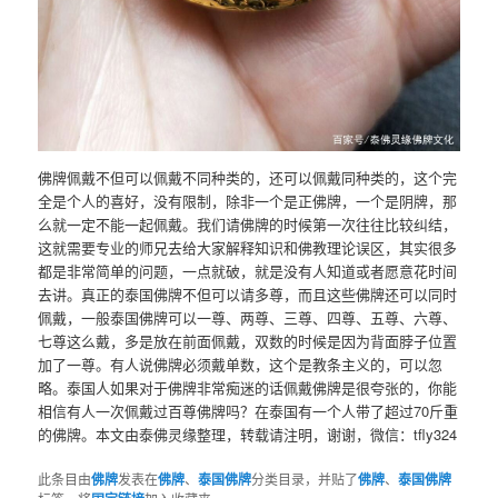
佛牌佩戴不但可以佩戴不同种类的，还可以佩戴同种类的，这个完
全是个人的喜好，没有限制，除非一个是正佛牌，一个是阴牌，那
么就一定不能一起佩戴。我们请佛牌的时候第一次往往比较纠结，
这就需要专业的师兄去给大家解释知识和佛教理论误区，其实很多
都是非常简单的问题，一点就破，就是没有人知道或者愿意花时间
去讲。真正的泰国佛牌不但可以请多尊，而且这些佛牌还可以同时
佩戴，一般泰国佛牌可以一尊、两尊、三尊、四尊、五尊、六尊、
七尊这么戴，多是放在前面佩戴，双数的时候是因为背面脖子位置
加了一尊。有人说佛牌必须戴单数，这个是教条主义的，可以忽
略。泰国人如果对于佛牌非常痴迷的话佩戴佛牌是很夸张的，你能
相信有人一次佩戴过百尊佛牌吗？在泰国有一个人带了超过70斤重
的佛牌。本文由泰佛灵缘整理，转载请注明，谢谢，微信：tfly324
此条目由
佛牌
发表在
佛牌
、
泰国佛牌
分类目录，并贴了
佛牌
、
泰国佛牌