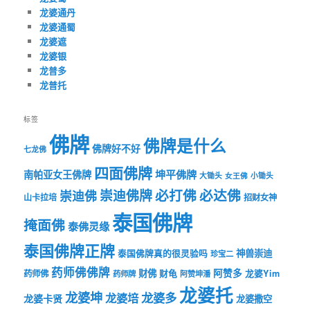
龙婆通丹
龙婆通蜀
龙婆遮
龙婆银
龙普多
龙普托
标签
佛牌
佛牌是什么
佛牌好不好
七龙佛
四面佛牌
坤平佛牌
南帕亚女王佛牌
大锄头
女王佛
小锄头
必打佛
必达佛
崇迪佛牌
崇迪佛
山卡拉培
招财女神
泰国佛牌
掩面佛
泰佛灵缘
泰国佛牌正牌
神兽崇迪
泰国佛牌真的很灵验吗
珍宝二
药师佛佛牌
财佛
阿赞多
药师佛
财龟
龙婆Yim
药师牌
阿赞坤潘
龙婆托
龙婆坤
龙婆多
龙婆培
龙婆卡贤
龙婆撒空