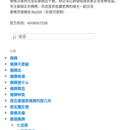
泰佛灵缘师兄常驻泰国近十载，拜访深山高僧结缘各类正常老牌出庙，
专注泰国正宗佛牌，欢迎喜欢收藏老牌的缘主一起交流
泰佛灵缘微信:tfly266（长按可复制）
官方热线：4008067238
搜
索
分类
佛牌
佛牌不要碰
佛牌店
佛牌恭请
佛牌是什么
佛牌禁忌
佛牌种类
我在泰国卖佛牌的那几年
朋友圈反馈
泰佛灵缘
泰国佛牌
七龙佛