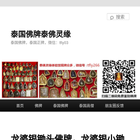
跳
至
搜
主
索
内
泰国佛牌泰佛灵缘
容
泰国佛牌，泰国正牌，微信：tfly03
区
域
主
首页
佛牌
泰国佛牌
泰国高僧
朋友圈反馈
页
龙婆银锄头佛牌，龙婆银小锄