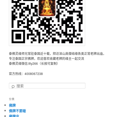
泰佛灵缘师兄常驻泰国近十载，拜访深山高僧结缘各类正常老牌出庙，
专注泰国正宗佛牌，欢迎喜欢收藏老牌的缘主一起交流
泰佛灵缘微信:tfly266（长按可复制）
官方热线：4008067238
搜
索
分类
佛牌
佛牌不要碰
佛牌店