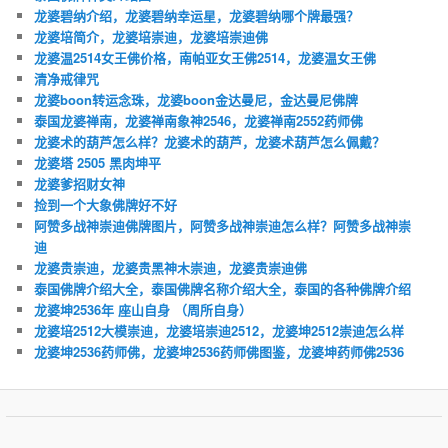
龙婆碧纳介绍，龙婆碧纳幸运星，龙婆碧纳哪个牌最强？
龙婆培简介，龙婆培崇迪，龙婆培崇迪佛
龙婆温2514女王佛价格，南帕亚女王佛2514，龙婆温女王佛
清净戒律咒
龙婆boon转运念珠，龙婆boon金达曼尼，金达曼尼佛牌
泰国龙婆禅南，龙婆禅南象神2546，龙婆禅南2552药师佛
龙婆术的葫芦怎么样？龙婆术的葫芦，龙婆术葫芦怎么佩戴？
龙婆塔 2505 黑肉坤平
龙婆爹招财女神
捡到一个大象佛牌好不好
阿赞多战神崇迪佛牌图片，阿赞多战神崇迪怎么样？阿赞多战神崇
迪
龙婆贵崇迪，龙婆贵黑神木崇迪，龙婆贵崇迪佛
泰国佛牌介绍大全，泰国佛牌名称介绍大全，泰国的各种佛牌介绍
龙婆坤2536年 座山自身 （周所自身）
龙婆培2512大模崇迪，龙婆培崇迪2512，龙婆坤2512崇迪怎么样
龙婆坤2536药师佛，龙婆坤2536药师佛图鉴，龙婆坤药师佛2536