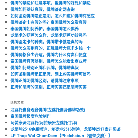
佛牌的禁忌和注意事项，戴佛牌的好处和禁忌
佛牌如何辨认真假，佛牌鉴定网查询
如何鉴别佛牌是正是阴，怎么知道和佛牌有感应
佛牌鉴定卡有假的吗？泰国佛牌怎么看真假
泰国佛牌如何养护，泰国佛牌怎么供养
龙婆术的葫芦怎么样，龙婆术葫芦功效强吗
佛牌鉴定卡的种类，佛牌带卡就是真的吗
佛牌怎么买到真的，正规佛牌大概多少钱一个
佛牌价格多少合适，佛牌为什么有贵和便宜
泰国佛牌真假辨别，佛牌怎么能看出商业牌
佛牌如何辨别正牌和邪牌，佛牌辩真假
如何鉴别佛牌是正是假，网上购买佛牌可信吗
佛牌正牌阴佛牌区别，请佛牌注意事项
正牌和阴牌的区别，正牌厉害还是阴牌厉害
随机文章
龙婆托自身观音佛牌(龙婆托自身佛牌功效)
泰国佛牌极度危险制作
阿赞康贤龙婆托(阿赞康贤龙婆托甘拜)
龙婆坤2516金属崇迪，龙婆坤2516崇迪，龙婆坤2517崇迪图鉴
LP Thop Wat ChomDaen【Phetchabun（碧差汶府）】