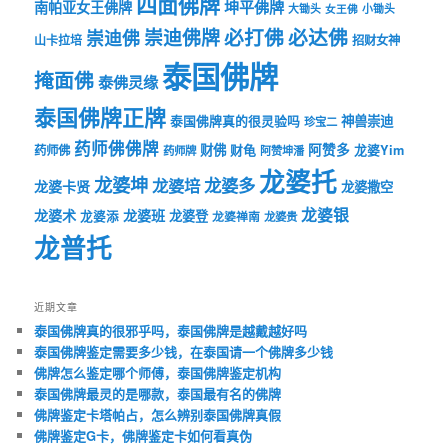
四面佛牌
坤平佛牌
南帕亚女王佛牌
大锄头
女王佛
小锄头
必打佛
必达佛
崇迪佛牌
崇迪佛
山卡拉培
招财女神
泰国佛牌
掩面佛
泰佛灵缘
泰国佛牌正牌
神兽崇迪
泰国佛牌真的很灵验吗
珍宝二
药师佛佛牌
财佛
阿赞多
药师佛
财龟
龙婆Yim
药师牌
阿赞坤潘
龙婆托
龙婆坤
龙婆多
龙婆培
龙婆卡贤
龙婆撒空
龙婆银
龙婆术
龙婆班
龙婆登
龙婆添
龙婆禅南
龙婆贵
龙普托
近期文章
泰国佛牌真的很邪乎吗，泰国佛牌是越戴越好吗
泰国佛牌鉴定需要多少钱，在泰国请一个佛牌多少钱
佛牌怎么鉴定哪个师傅，泰国佛牌鉴定机构
泰国佛牌最灵的是哪款，泰国最有名的佛牌
佛牌鉴定卡塔帕占，怎么辨别泰国佛牌真假
佛牌鉴定G卡，佛牌鉴定卡如何看真伪