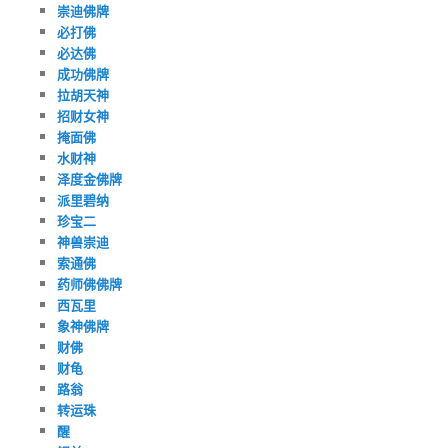
崇迪佛牌
必打佛
必达佛
成功佛牌
拉胡天神
招财女神
掩面佛
水财神
泽度金佛牌
派里碧纳
珍宝二
神兽崇迪
索通佛
药师佛佛牌
西瓦里
象神佛牌
财佛
财龟
路翁
转运珠
醒