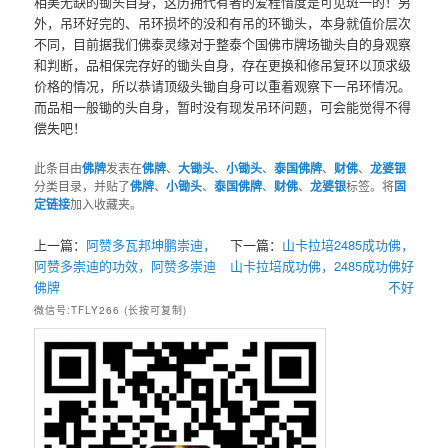
相美无缺的锄头自身，这历拥代有者的爱程惜度是可见斑一的！另
外，吊环好完的、吊环损坏的没和有吊的环锄头，本身就值价层次
不同，目前据我们佛泰灵缘对于整泰个国佛市牌场锄头自的身观察
和判断，品相保完存好的锄头自身，存在更换和修吊复环以顶求级
价格的情况，所以恭请顶级头锄自身可以重着观察下一吊环情况。
而品相一般锄的头自身，暂时没有现发吊环问题，可会能觉得不得
偿失吧！
此条目由
佛牌
发表在
佛牌
、
大锄头
、
小锄头
、
泰国佛牌
、
财佛
、
龙婆银
分类目录，并贴了
佛牌
、
小锄头
、
泰国佛牌
、
财佛
、
龙婆银
标签。将
固
定链接
加入收藏夹。
上一篇：
阿赞多瓦邦坤鹏崇迪，
下一篇：
山卡拉培2485成功佛，
阿赞多崇迪的功效，阿赞多崇迪
山卡拉培成功佛，2485成功佛好
佛牌
不好
微信号:TFLY266 (长按可复制)