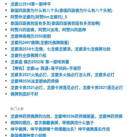
龙婆公2514第一期坤平
泰国四面佛为什么有八个头(泰国四面佛为什么有八个头呢)
阿赞仲龙婆托(阿赞tim龙婆托)_5
泰国四面佛到底有多灵(泰国四面佛到底有多灵验啊)
阿赞兴四面佛，阿赞兴派湾，阿赞兴四面神
龙婆禅南佛历2555崇刚
龙婆托2497佛牌(龙婆托佛牌图鉴)
龙婆添2518七龙佛，七龙佛龙婆添，龙婆添七龙佛牌功效
龙婆托全部佛牌介绍
龙婆遮 佛历2552年 第一期哈努曼
【稀有】龙婆up 燕通+南平妈妈+手画符
龙婆多2521火焰必打，龙婆多火焰必打怎么样，龙婆多必打
龙婆坤2536派里碧纳药师佛
龙婆卡贤2521必打，龙婆卡贤莲花必打，龙婆卡贤2521莲花必打
佛牌到底好不好
热门文章
龙婆坤药师佛牌的功效，龙婆坤2536药师佛图鉴，龙婆坤药师佛
佛牌的感应，首次佩戴佛牌，带佛牌用什么链子
坤平佛牌，坤平佛牌哪个师傅最出名？坤平佛牌真实作用
泰国佛牌种类介绍图