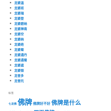
龙婆温
龙婆班
龙婆瑞
龙婆登
龙婆碧纳
龙婆禅南
龙婆空
龙婆纳
龙婆绝
龙婆蜀
龙婆通丹
龙婆通蜀
龙婆遮
龙婆银
龙普多
龙普托
标签
佛牌
佛牌是什么
佛牌好不好
七龙佛