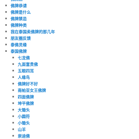
佛牌恭请
佛牌是什么
佛牌禁忌
佛牌种类
我在泰国卖佛牌的那几年
朋友圈反馈
泰佛灵缘
泰国佛牌
七龙佛
九面富贵佛
五眼四耳
人缘鸟
佛牌好不好
南帕亚女王佛牌
四面佛牌
坤平佛牌
大锄头
小圆符
小锄头
山羊
崇迪佛