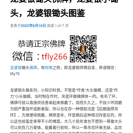
头，龙婆银锄头图鉴
发表于
2022年8月16日
阅读 1,417 次
龙婆银
锄头
佛牌
，有
财佛
之称，即龙婆银师傅自身，恭请微信：
tfly75
龙婆银头锄系列，小知识科普。不管是“作曳”大头锄模，还是“作
力”小头锄模，当时制在作时，吊是环跟佛牌体一的。有吊了环，
佛牌可就以直接供信善串起来佩戴了。但而久久之，不挂少环因磨
为损严重毁坏或断者裂，所以也在存一种情就况是【后期接焊吊
环】，方继便续佩戴，牌原是年，环是期后这种情况存是在的，所
以这也给鉴定来带不小的难度。大几十前年谁也不想到一尊锄大头
可以到百几万泰铢，能戴着行就呗，所以一尊吊完环美无缺、品完