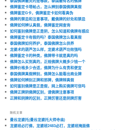
泰国佛牌最灵的是哪款，泰国最有名的佛牌
佛牌鉴定卡塔帕占，怎么辨别泰国佛牌真假
佛牌鉴定G卡，佛牌鉴定卡如何看真伪
佛牌的禁忌和注意事项，戴佛牌的好处和禁忌
佛牌如何辨认真假，佛牌鉴定网查询
如何鉴别佛牌是正是阴，怎么知道和佛牌有感应
佛牌鉴定卡有假的吗？泰国佛牌怎么看真假
泰国佛牌如何养护，泰国佛牌怎么供养
龙婆术的葫芦怎么样，龙婆术葫芦功效强吗
佛牌鉴定卡的种类，佛牌带卡就是真的吗
佛牌怎么买到真的，正规佛牌大概多少钱一个
佛牌价格多少合适，佛牌为什么有贵和便宜
泰国佛牌真假辨别，佛牌怎么能看出商业牌
佛牌如何辨别正牌和邪牌，佛牌辩真假
如何鉴别佛牌是正是假，网上购买佛牌可信吗
佛牌正牌阴佛牌区别，请佛牌注意事项
正牌和阴牌的区别，正牌厉害还是阴牌厉害
随机文章
曼谷龙婆托(曼谷龙婆托大师寺庙)
龙婆班必打佛，龙婆班2483必打，龙婆班掩面佛