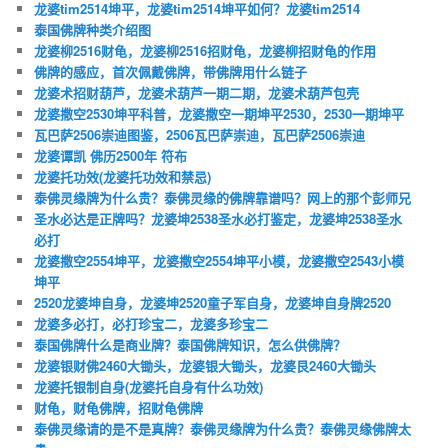
龙婆tim2514坤平，龙婆tim2514坤平如何？龙婆tim2514
泰国佛牌种类介绍图
龙婆柳2516财龟，龙婆柳2516招财龟，龙婆柳招财龟的作用
佛牌的感应，首次佩戴佛牌，带佛牌用什么链子
龙婆术招财葫芦，龙婆术葫芦一期二期，龙婆术葫芦包壳
龙婆撒空2530坤平科普，龙婆撒空一期坤平2530，2530一期坤平
瓦巴萨2506崇迪图鉴，2506瓦巴萨崇迪，瓦巴萨2506崇迪
龙婆谭凯 佛历2500年 符布
龙婆托功效(龙婆托功效和禁忌)
泰佛灵缘牌为什么贵？泰佛灵缘的佛牌靠谱吗？网上的那个彭师兄
圣水必达是正牌吗？龙婆坤2538圣水必打鉴定，龙婆坤2538圣水
必打
龙婆撒空2554坤平，龙婆撒空2554坤平小模，龙婆撒空2543小模
坤平
2520龙婆坤自身，龙婆坤2520童子军自身，龙婆坤自身牌2520
龙婆多必打，必打珍宝二，龙婆多珍宝二
泰国佛牌什么是商业牌？泰国佛牌知识，怎么供佛牌？
龙婆银财佛2460大锄头，龙婆银大锄头，龙婆艮2460大锄头
龙婆托银制自身(龙婆托自身有什么功效)
财龟，财龟佛牌，招财龟佛牌
泰佛灵缘请的是不是真牌？泰佛灵缘牌为什么贵？泰佛灵缘佛牌太