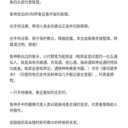
象的头部代表智慧。
象神发出的OM声象征着宇宙的真理。
右手持法螺，带领人类走向佛法正途并扫除障碍。
左手持法索，用于保护教众，降服妖魔。本文由泰佛灵缘整理，转
载请注明，谢谢！
象神断右边的象牙，以代替笔为毗耶娑（毗耶娑是印度的一位五通
仙人，就是具有天眼通、天耳通、他心通、宿命通和神足通的特异
功能者。毗耶娑善知声论，通晓种种典章书籍。）书写《摩诃婆罗
多》（印度所有历史传说和神话几乎都记录在里面），代表着牺
牲。
一只手持佛珠，象征着知的无穷尽。
象神手中的糖果代表人类对甜美纯善灵魂的追求，代表着慷慨助人
的情怀。
如扇般的耳朵随时聆听教众的呼唤和诉求。