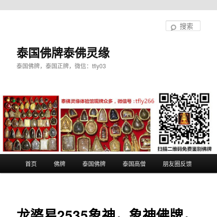
跳
至
搜
主
索
内
泰国佛牌泰佛灵缘
容
泰国佛牌，泰国正牌，微信：tfly03
区
域
主
首页
佛牌
泰国佛牌
泰国高僧
朋友圈反馈
页
龙婆易2535象神，象神佛牌，