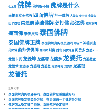
佛牌
佛牌是什么
佛牌好不好
七龙佛
四面佛牌
坤平佛牌
南帕亚女王佛牌
大锄头
女王佛
小锄头
必打佛
必达佛
崇迪佛牌
崇迪佛
山卡拉培
招财女神
泰国佛牌
掩面佛
泰佛灵缘
泰国佛牌正牌
神兽崇迪
泰国佛牌真的很灵验吗
珍宝二
药师佛佛牌
财佛
阿赞多
药师佛
财龟
龙婆Yim
药师牌
阿赞坤潘
龙婆托
龙婆坤
龙婆多
龙婆培
龙婆卡贤
龙婆撒空
龙婆银
龙婆术
龙婆班
龙婆登
龙婆添
龙婆禅南
龙婆贵
龙普托
近期文章
泰国佛牌真的很邪乎吗，泰国佛牌是越戴越好吗
泰国佛牌鉴定需要多少钱，在泰国请一个佛牌多少钱
佛牌怎么鉴定哪个师傅，泰国佛牌鉴定机构