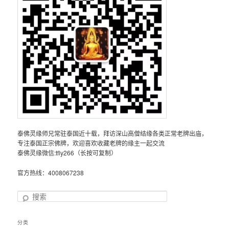
泰佛灵缘师兄常驻泰国近十载，拜访深山高僧结缘各类正常老牌出庙，
专注泰国正宗佛牌，欢迎喜欢收藏老牌的缘主一起交流
泰佛灵缘微信:tfly266（长按可复制）
官方热线：4008067238
搜
索
分类