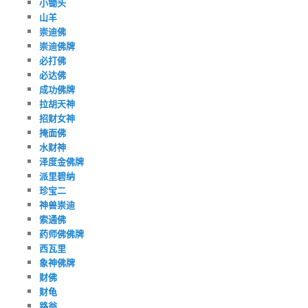
小锄头
山羊
崇迪佛
崇迪佛牌
必打佛
必达佛
成功佛牌
拉胡天神
招财女神
掩面佛
水财神
泽度金佛牌
派里碧纳
珍宝二
神兽崇迪
索通佛
药师佛佛牌
西瓦里
象神佛牌
财佛
财龟
路翁