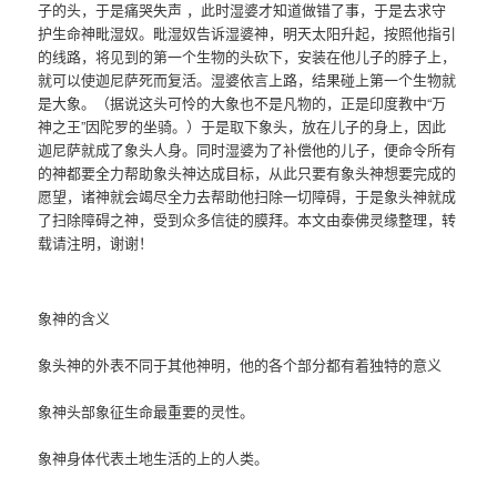
子的头，于是痛哭失声 ，此时湿婆才知道做错了事，于是去求守
护生命神毗湿奴。毗湿奴告诉湿婆神，明天太阳升起，按照他指引
的线路，将见到的第一个生物的头砍下，安装在他儿子的脖子上，
就可以使迦尼萨死而复活。湿婆依言上路，结果碰上第一个生物就
是大象。（据说这头可怜的大象也不是凡物的，正是印度教中“万
神之王”因陀罗的坐骑。）于是取下象头，放在儿子的身上，因此
迦尼萨就成了象头人身。同时湿婆为了补偿他的儿子，便命令所有
的神都要全力帮助象头神达成目标，从此只要有象头神想要完成的
愿望，诸神就会竭尽全力去帮助他扫除一切障碍，于是象头神就成
了扫除障碍之神，受到众多信徒的膜拜。本文由泰佛灵缘整理，转
载请注明，谢谢！
象神的含义
象头神的外表不同于其他神明，他的各个部分都有着独特的意义
象神头部象征生命最重要的灵性。
象神身体代表土地生活的上的人类。