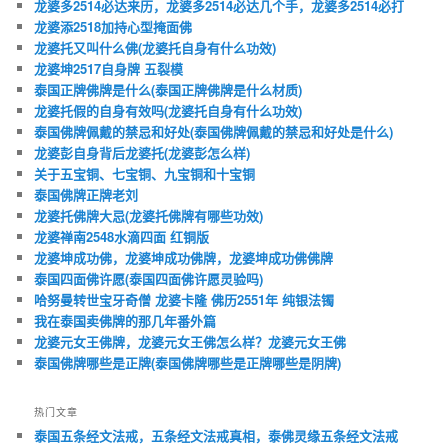
龙婆多2514必达来历，龙婆多2514必达几个手，龙婆多2514必打
龙婆添2518加持心型掩面佛
龙婆托又叫什么佛(龙婆托自身有什么功效)
龙婆坤2517自身牌 五裂模
泰国正牌佛牌是什么(泰国正牌佛牌是什么材质)
龙婆托假的自身有效吗(龙婆托自身有什么功效)
泰国佛牌佩戴的禁忌和好处(泰国佛牌佩戴的禁忌和好处是什么)
龙婆彭自身背后龙婆托(龙婆彭怎么样)
关于五宝铜、七宝铜、九宝铜和十宝铜
泰国佛牌正牌老刘
龙婆托佛牌大忌(龙婆托佛牌有哪些功效)
龙婆禅南2548水滴四面 红铜版
龙婆坤成功佛，龙婆坤成功佛牌，龙婆坤成功佛佛牌
泰国四面佛许愿(泰国四面佛许愿灵验吗)
哈努曼转世宝牙奇僧 龙婆卡隆 佛历2551年 纯银法镯
我在泰国卖佛牌的那几年番外篇
龙婆元女王佛牌，龙婆元女王佛怎么样？龙婆元女王佛
泰国佛牌哪些是正牌(泰国佛牌哪些是正牌哪些是阴牌)
热门文章
泰国五条经文法戒，五条经文法戒真相，泰佛灵缘五条经文法戒