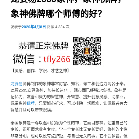
象神佛牌哪个师傅的好？
发表于
2020年4月8日
阅读 4,334 次
【灵感、创作、学识、才艺之神】
龙婆易
师傅制作的象神非常厉害、知名，做工和创造力闻名于泰。
此尊2535立尊象神，加持长达1年，现市面已经稀少难得。象神是
记忆力、友善和毅力的智慧神，开智慧、提升创意灵感、助学业，
佩带象神
佛牌
，只要诚心祈求，可以排除一切困难，让佩戴者有大
智慧并且可以带来祝福。
泰国象神是一尊以温和沉稳为个性的神，它面目慈祥，注重自己的
专长，正所谓术业有专攻，学一个专长比无专长要好，象神的个性
非常分明，也可以说有点护短，与自已无关的事，它不会多管。但