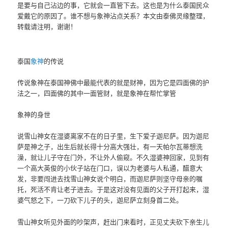
是要与自己沾边的事，它就会一直管下去。这也是为什么泰国民众
爱戴它的原因了。谁不想与象神沾点关系？本文由泰佛灵缘整理，
转载请注明，谢谢！
泰国
象神
的传说
传说象神在泰国神佛中最能代表的就是财神，因为它是四面佛的护
法之一，四面佛的其中一面管财，就是象神在帮忙掌管
象神的身世
说雪山神女在湿婆离家不在的日子里，生下爱子迦尼萨。因为迦尼
萨是神之子，出生后就长得十分高大强壮，有一天帕尔瓦蒂想洗
澡，就让儿子守在门外，不让外人偷窥。不久湿婆神回家，见到有
一个高大英俊的小伙子站在门口，误以为老婆与人私通，醋意大
发，非要闯进去找雪山神女说个明白，而迦尼萨则坚守母亲的嘱
托，死活不肯让老子进去。于是这对没有见面的父子开打起来，湿
婆气怒之下，一刀砍下儿子的头，迦尼萨立刻身首二处。
雪山神女听见外面的吵架声，赶出门来看时，正见丈夫砍下亲生儿