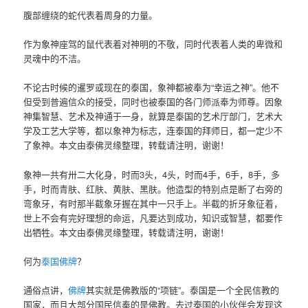
腹部缠绕的蛇代表着周身的力量。
作为象神座驾的鼠代表着对神明的不敬，同时代表着人类的卑微和
灵魂中的不洁。
不论古时候的暹罗或现在的泰国，象神都被奉为“幸运之神”。他不
但受到普遍信众的接受，同时也被泰国的各门师派奉为师尊。因象
神集智慧、艺术及神通于一身，就算是泰国的艺术厅部门，艺术大
学及工艺大学等，都以象神为标志，连泰国的拜师日，都一定少不
了象神。本文由泰佛灵缘整理，转载请注明，谢谢！
象神一共有卅二大化身，时而3头，4头，时而4手，6手，8手，多
手，时而青肤、红肤、黄肤、黑肤。他造型的特别点是断了右旁的
弯象牙，有时那半截象牙握在其中一只手上。半截的折牙象征着，
世上不会有完好理想的命运，凡要达到成功，知识或智慧，都要作
出牺牲。本文由泰佛灵缘整理，转载请注明，谢谢！
何为
泰国佛牌
？
通俗点讲，
佛牌
其实就是佛教版的“项链”。泰国是一个全民信教的
国家，而且大部分国民信奉的是佛教。去过泰国的小伙伴会发现这