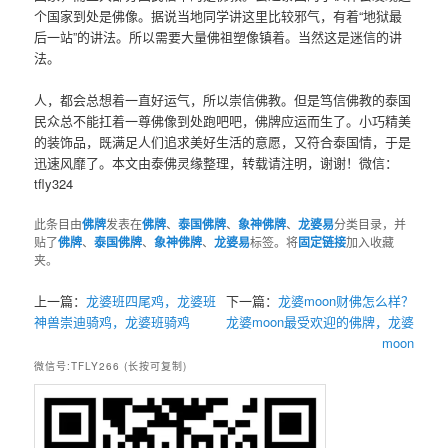
个国家到处是佛像。据说当地同学讲这里比较邪气，有着“地狱最
后一站”的讲法。所以需要大量佛祖塑像镇着。当然这是迷信的讲
法。
人，都会总想着一直好运气，所以崇信佛教。但是笃信佛教的泰国
民众总不能扛着一尊佛像到处跑吧吧，佛牌应运而生了。小巧精美
的装饰品，既满足人们追求美好生活的意愿，又符合泰国情，于是
迅速风靡了。本文由泰佛灵缘整理，转载请注明，谢谢！微信：
tfly324
此条目由
佛牌
发表在
佛牌
、
泰国佛牌
、
象神佛牌
、
龙婆易
分类目录，并
贴了
佛牌
、
泰国佛牌
、
象神佛牌
、
龙婆易
标签。将
固定链接
加入收藏
夹。
上一篇：
龙婆班四尾鸡，龙婆班
下一篇：
龙婆moon财佛怎么样？
神兽崇迪骑鸡，龙婆班骑鸡
龙婆moon最受欢迎的佛牌，龙婆
moon
微信号:TFLY266 (长按可复制)