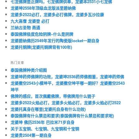
七龙佛牌是正牌吗，七龙佛牌供奉，龙婆本2531小七龙佛
龙婆坤2558年‭‮级顶‬‬血龙版‭‮纳碧里派‬‬佛
龙婆多2522必打，龙婆多必打佛牌，龙婆多瓦沙拉康
九大高僧 龙婆登 必打
兰纳古圣物 燕通
泰国佛牌极度危险阴牌–什么是阴牌
龙婆碧纳佛历2549年发行的陶瓷版locket一期自身
龙婆托铜牌(龙婆托铜牌背有100年)
热门文章
泰国佛牌种类介绍图
龙婆坤药师佛牌的功效，龙婆坤2536药师佛图鉴，龙婆坤药师佛
龙婆撒空2543小模坤平，龙婆撒空坤平哪一期好？龙婆撒空2543
坤平
佛牌的感应，首次佩戴佛牌，带佛牌用什么链子
龙婆多2522火焰必打，龙婆多火焰必打，龙婆多火焰必打2522
龙婆托真身在哪里(龙婆托自身有什么功效)
泰国佛牌有什么禁忌和要求(泰国佛牌有什么禁忌和要求呢)
龙婆坤 佛历2536年 巴拉米71岁自身
关于五宝铜、七宝铜、九宝铜和十宝铜
龙婆贵2504第一期自身