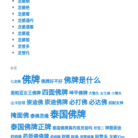
龙婆纳
龙婆绝
龙婆蜀
龙婆通丹
龙婆通蜀
龙婆遮
龙婆银
龙普多
龙普托
标签
佛牌
佛牌是什么
佛牌好不好
七龙佛
四面佛牌
坤平佛牌
南帕亚女王佛牌
大锄头
女王佛
小锄头
必打佛
必达佛
崇迪佛牌
崇迪佛
山卡拉培
招财女神
泰国佛牌
掩面佛
泰佛灵缘
泰国佛牌正牌
神兽崇迪
泰国佛牌真的很灵验吗
珍宝二
药师佛佛牌
财佛
阿赞多
药师佛
财龟
龙婆Yim
药师牌
阿赞坤潘