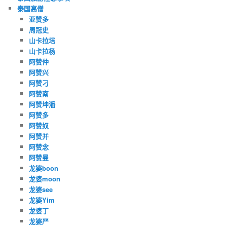
泰国高僧
亚赞多
周冠史
山卡拉培
山卡拉杨
阿赞仲
阿赞兴
阿赞刁
阿赞南
阿赞坤潘
阿赞多
阿赞奴
阿赞并
阿赞念
阿赞曼
龙婆boon
龙婆moon
龙婆see
龙婆Yim
龙婆丁
龙婆严