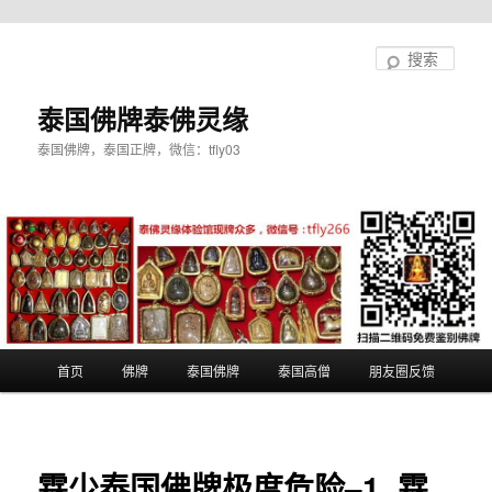
跳
至
搜
主
索
内
泰国佛牌泰佛灵缘
容
泰国佛牌，泰国正牌，微信：tfly03
区
域
主
首页
佛牌
泰国佛牌
泰国高僧
朋友圈反馈
页
霖少泰国佛牌极度危险–1. 霖