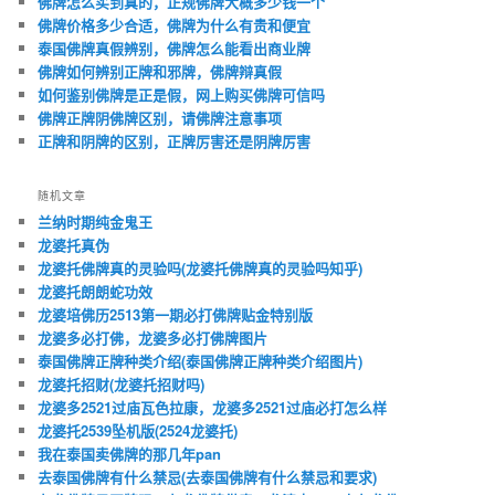
佛牌怎么买到真的，正规佛牌大概多少钱一个
佛牌价格多少合适，佛牌为什么有贵和便宜
泰国佛牌真假辨别，佛牌怎么能看出商业牌
佛牌如何辨别正牌和邪牌，佛牌辩真假
如何鉴别佛牌是正是假，网上购买佛牌可信吗
佛牌正牌阴佛牌区别，请佛牌注意事项
正牌和阴牌的区别，正牌厉害还是阴牌厉害
随机文章
兰纳时期纯金鬼王
龙婆托真伪
龙婆托佛牌真的灵验吗(龙婆托佛牌真的灵验吗知乎)
龙婆托朗朗蛇功效
龙婆培佛历2513第一期必打佛牌贴金特别版
龙婆多必打佛，龙婆多必打佛牌图片
泰国佛牌正牌种类介绍(泰国佛牌正牌种类介绍图片)
龙婆托招财(龙婆托招财吗)
龙婆多2521过庙瓦色拉康，龙婆多2521过庙必打怎么样
龙婆托2539坠机版(2524龙婆托)
我在泰国卖佛牌的那几年pan
去泰国佛牌有什么禁忌(去泰国佛牌有什么禁忌和要求)