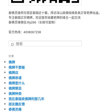
泰佛灵缘师兄常驻泰国近十载，拜访深山高僧结缘各类正常老牌出庙，
专注泰国正宗佛牌，欢迎喜欢收藏老牌的缘主一起交流
泰佛灵缘微信:tfly266（长按可复制）
官方热线：4008067238
搜
索
分类
佛牌
佛牌不要碰
佛牌店
佛牌恭请
佛牌是什么
佛牌禁忌
佛牌种类
我在泰国卖佛牌的那几年
朋友圈反馈
泰佛灵缘