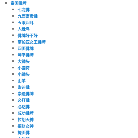
泰国佛牌
七龙佛
九面富贵佛
五眼四耳
人缘鸟
佛牌好不好
南帕亚女王佛牌
四面佛牌
坤平佛牌
大锄头
小圆符
小锄头
山羊
崇迪佛
崇迪佛牌
必打佛
必达佛
成功佛牌
拉胡天神
招财女神
掩面佛