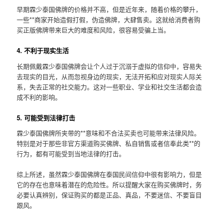
早期霖少泰国佛牌的价格并不高，但是近年来，随着价格的攀升，
一些**商家开始造假打假，伪造佛牌，大肆售卖。这就给消费者购
买正版佛牌带来巨大的难度和风险，很容易受骗上当。
4. 不利于现实生活
长期佩戴霖少泰国佛牌会让个人过于沉溺于虚拟的信仰中，容易失
去现实的目光，从而忽视身边的现实，无法开拓和应对现实人际关
系，失去正常的社交能力。这对一些职业、学业和社交生活都会造
成不利的影响。
5. 可能受到法律打击
霖少泰国佛牌所夹带的**意味和不合法买卖也可能带来法律风险。
特别是对于那些非官方渠道购买佛牌、私自销售或者信奉此类**的
行为，都有可能受到当地法律的打击。
综上所述，虽然霖少泰国佛牌在泰国民间信仰中很有影响力，但是
它的存在也意味着潜在的危险性。所以提醒大家在购买佛牌时，务
必要认真辨别，保证购买的都是正品、真品，不要迷信、不要盲目
跟风。