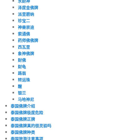
水财神
泽度金佛牌
派里碧纳
珍宝二
神兽崇迪
索通佛
药师佛佛牌
西瓦里
象神佛牌
财佛
财龟
路翁
转运珠
醒
银兰
马哈神尼
泰国佛牌介绍
泰国佛牌极度危险
泰国佛牌正牌
泰国佛牌真的很灵验吗
泰国佛牌种类
泰国旅游注意事项