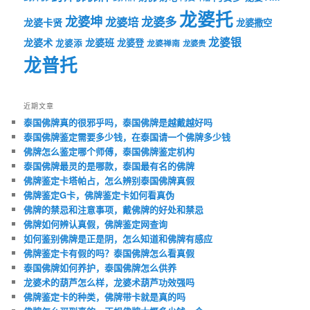
龙婆托
龙婆坤
龙婆多
龙婆培
龙婆卡贤
龙婆撒空
龙婆银
龙婆术
龙婆班
龙婆登
龙婆添
龙婆禅南
龙婆贵
龙普托
近期文章
泰国佛牌真的很邪乎吗，泰国佛牌是越戴越好吗
泰国佛牌鉴定需要多少钱，在泰国请一个佛牌多少钱
佛牌怎么鉴定哪个师傅，泰国佛牌鉴定机构
泰国佛牌最灵的是哪款，泰国最有名的佛牌
佛牌鉴定卡塔帕占，怎么辨别泰国佛牌真假
佛牌鉴定G卡，佛牌鉴定卡如何看真伪
佛牌的禁忌和注意事项，戴佛牌的好处和禁忌
佛牌如何辨认真假，佛牌鉴定网查询
如何鉴别佛牌是正是阴，怎么知道和佛牌有感应
佛牌鉴定卡有假的吗？泰国佛牌怎么看真假
泰国佛牌如何养护，泰国佛牌怎么供养
龙婆术的葫芦怎么样，龙婆术葫芦功效强吗
佛牌鉴定卡的种类，佛牌带卡就是真的吗