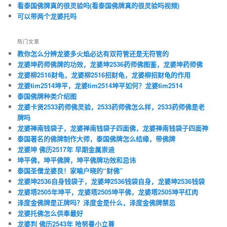
看泰国佛牌真的很灵验吗(看泰国佛牌真的很灵验吗视频)
可以带两个龙婆托吗
热门文章
教你怎么分辨龙婆多火焰必达有双符管还是无符管的
龙婆坤药师佛牌的功效，龙婆坤2536药师佛图鉴，龙婆坤药师佛
龙婆柳2516财龟，龙婆柳2516招财龟，龙婆柳招财龟的作用
龙婆tim2514坤平，龙婆tim2514坤平如何？龙婆tim2514
泰国佛牌种类介绍图
龙婆卡贤2533药师佛灵验，2533药师佛怎么样，2533药师佛是老
牌吗
龙婆禅南钱袋子，龙婆禅南钱袋子四面佛，龙婆禅南钱袋子四面神
泰国著名的佛牌制作大师，泰国佛牌怎么结缘，带佛牌
龙婆坤 佛历2517年 早期金属崇迪
坤平佛，坤平佛牌，坤平佛牌功效和忌讳
泰国圣僧龙婆艮！家喻户晓的“财佛”
龙婆坤2536自身钱袋子，龙婆坤2536钱袋自身，龙婆坤2536钱袋
龙婆塔2505年坤平，龙婆塔2505坤平佛，龙婆塔2505坤平红肉
泽度金佛牌是正牌吗？泽度金是什么，泽度金佛牌禁忌
龙婆托佛怎么供奉最好
龙婆判 佛历2543年 哈努曼小立尊