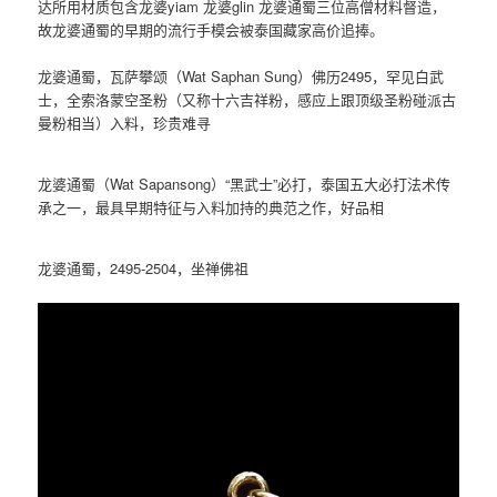
达所用材质包含龙婆yiam 龙婆glin 龙婆通蜀三位高僧材料督造，
故龙婆通蜀的早期的流行手模会被泰国藏家高价追捧。
龙婆通蜀，瓦萨攀颂（Wat Saphan Sung）佛历2495，罕见白武
士，全索洛蒙空圣粉（又称十六吉祥粉，感应上跟顶级圣粉碰派古
曼粉相当）入料，珍贵难寻
龙婆通蜀（Wat Sapansong）“黑武士”必打，泰国五大必打法术传
承之一，最具早期特征与入料加持的典范之作，好品相
龙婆通蜀，2495-2504，坐禅佛祖