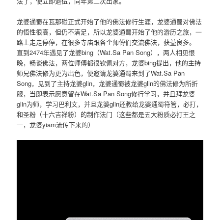
法了，便立即退伍，同年第二次出家。
龙婆通蜀在瓦那碰正式开始了他的佛法修行生涯，龙婆通蜀对佛法
的悟性很高，但仍不满足，所以龙婆通蜀开始了他的游历之旅，一
路上走走停停，在很多寺庙跟各个师傅们交流佛法，获益良多。
直到2474年遇见了龙婆bing（Wat.Sa Pan Song），两人相见恨
晚，畅谈佛法，两位师傅都很钦佩对方，龙婆bing提出，他的主持
师兄佛法修为更为出色，便邀请龙婆通蜀来到了Wat.Sa Pan
Song，见到了主持龙婆glin，龙婆通蜀被龙婆glin的佛法修为所折
服，当即表示愿意留在Wat.Sa Pan Song修行学习，并且拜龙婆
glin为师，学习巴利文，并且龙婆glin还教给龙婆通蜀符管，必打，
和圣粉（十六吉祥粉）的制作法门（这些都是五大粉质必打王之
一，龙婆yiam流传下来的）