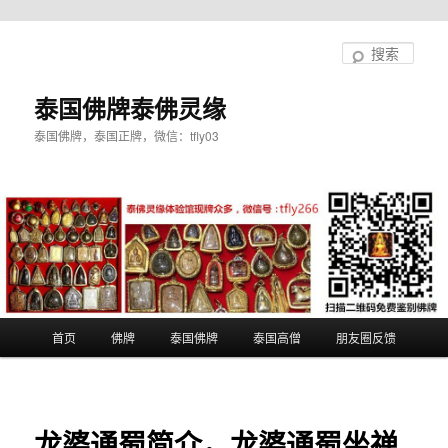
跳
至
搜
主
索
内
泰国佛牌泰佛灵缘
容
泰国佛牌，泰国正牌，微信：tfly03
区
域
主
首页
佛牌
泰国佛牌
泰国高僧
朋友圈反馈
页
龙婆通蜀简介，龙婆通蜀坐禅