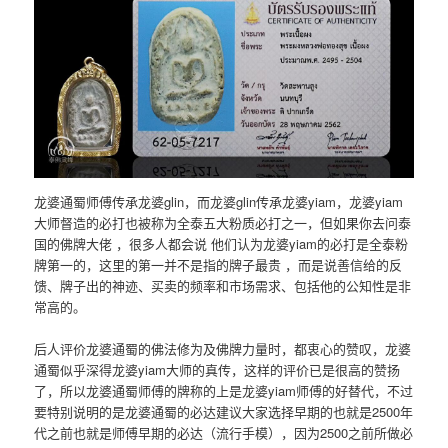
龙婆通蜀师傅传承龙婆glin，而龙婆glin传承龙婆yiam，龙婆yiam
大师督造的必打也被称为全泰五大粉质必打之一，但如果你去问泰
国的佛牌大佬 ，很多人都会说 他们认为龙婆yiam的必打是全泰粉
牌第一的，这里的第一并不是指的牌子最贵 ，而是说善信给的反
馈、牌子出的神迹、买卖的频率和市场需求、包括他的公知性是非
常高的。
后人评价龙婆通蜀的佛法修为及佛牌力量时，都衷心的赞叹，龙婆
通蜀似乎深得龙婆yiam大师的真传，这样的评价已是很高的赞扬
了，所以龙婆通蜀师傅的牌称的上是龙婆yiam师傅的好替代，不过
要特别说明的是龙婆通蜀的必达建议大家选择早期的也就是2500年
代之前也就是师傅早期的必达（流行手模），因为2500之前所做必