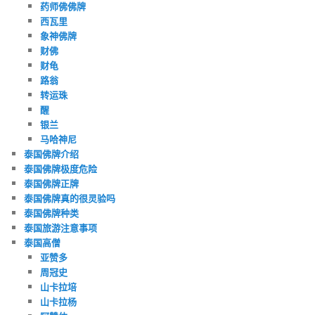
药师佛佛牌
西瓦里
象神佛牌
财佛
财龟
路翁
转运珠
醒
银兰
马哈神尼
泰国佛牌介绍
泰国佛牌极度危险
泰国佛牌正牌
泰国佛牌真的很灵验吗
泰国佛牌种类
泰国旅游注意事项
泰国高僧
亚赞多
周冠史
山卡拉培
山卡拉杨