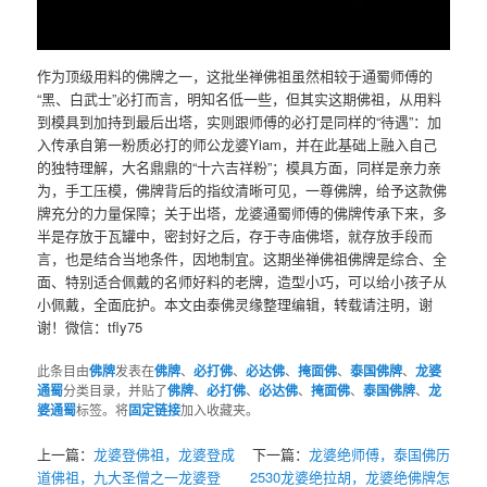
作为顶级用料的佛牌之一，这批坐禅佛祖虽然相较于通蜀师傅的
“黑、白武士”必打而言，明知名低一些，但其实这期佛祖，从用料
到模具到加持到最后出塔，实则跟师傅的必打是同样的“待遇”：加
入传承自第一粉质必打的师公龙婆Yiam，并在此基础上融入自己
的独特理解，大名鼎鼎的“十六吉祥粉”；模具方面，同样是亲力亲
为，手工压模，佛牌背后的指纹清晰可见，一尊佛牌，给予这款佛
牌充分的力量保障；关于出塔，龙婆通蜀师傅的佛牌传承下来，多
半是存放于瓦罐中，密封好之后，存于寺庙佛塔，就存放手段而
言，也是结合当地条件，因地制宜。这期坐禅佛祖佛牌是综合、全
面、特别适合佩戴的名师好料的老牌，造型小巧，可以给小孩子从
小佩戴，全面庇护。本文由泰佛灵缘整理编辑，转载请注明，谢
谢！微信：tfly75
此条目由
佛牌
发表在
佛牌
、
必打佛
、
必达佛
、
掩面佛
、
泰国佛牌
、
龙婆
通蜀
分类目录，并贴了
佛牌
、
必打佛
、
必达佛
、
掩面佛
、
泰国佛牌
、
龙
婆通蜀
标签。将
固定链接
加入收藏夹。
上一篇：
龙婆登佛祖，龙婆登成
下一篇：
龙婆绝师傅，泰国佛历
道佛祖，九大圣僧之一龙婆登
2530龙婆绝拉胡，龙婆绝佛牌怎