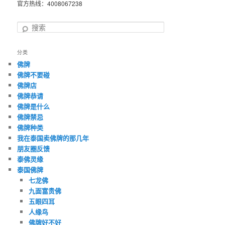
官方热线：4008067238
搜
索
分类
佛牌
佛牌不要碰
佛牌店
佛牌恭请
佛牌是什么
佛牌禁忌
佛牌种类
我在泰国卖佛牌的那几年
朋友圈反馈
泰佛灵缘
泰国佛牌
七龙佛
九面富贵佛
五眼四耳
人缘鸟
佛牌好不好