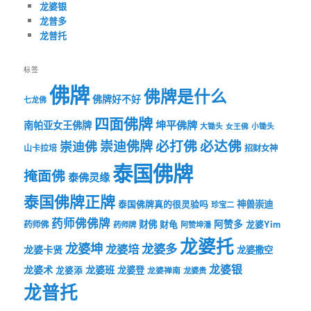
龙婆银
龙普多
龙普托
标签
佛牌
佛牌是什么
佛牌好不好
七龙佛
四面佛牌
坤平佛牌
南帕亚女王佛牌
大锄头
女王佛
小锄头
必打佛
必达佛
崇迪佛牌
崇迪佛
山卡拉培
招财女神
泰国佛牌
掩面佛
泰佛灵缘
泰国佛牌正牌
神兽崇迪
泰国佛牌真的很灵验吗
珍宝二
药师佛佛牌
财佛
阿赞多
药师佛
财龟
龙婆Yim
药师牌
阿赞坤潘
龙婆托
龙婆坤
龙婆多
龙婆培
龙婆卡贤
龙婆撒空
龙婆银
龙婆术
龙婆班
龙婆登
龙婆添
龙婆禅南
龙婆贵
龙普托