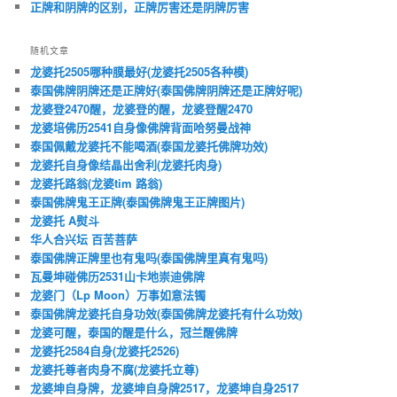
正牌和阴牌的区别，正牌厉害还是阴牌厉害
随机文章
龙婆托2505哪种膜最好(龙婆托2505各种模)
泰国佛牌阴牌还是正牌好(泰国佛牌阴牌还是正牌好呢)
龙婆登2470醒，龙婆登的醒，龙婆登醒2470
龙婆培佛历2541自身像佛牌背面哈努曼战神
泰国佩戴龙婆托不能喝酒(泰国龙婆托佛牌功效)
龙婆托自身像结晶出舍利(龙婆托肉身)
龙婆托路翁(龙婆tim 路翁)
泰国佛牌鬼王正牌(泰国佛牌鬼王正牌图片)
龙婆托 A熨斗
华人合兴坛 百苦菩萨
泰国佛牌正牌里也有鬼吗(泰国佛牌里真有鬼吗)
瓦曼坤碰佛历2531山卡地崇迪佛牌
龙婆门（Lp Moon）万事如意法镯
泰国佛牌龙婆托自身功效(泰国佛牌龙婆托有什么功效)
龙婆可醒，泰国的醒是什么，冠兰醒佛牌
龙婆托2584自身(龙婆托2526)
龙婆托尊者肉身不腐(龙婆托立尊)
龙婆坤自身牌，龙婆坤自身牌2517，龙婆坤自身2517