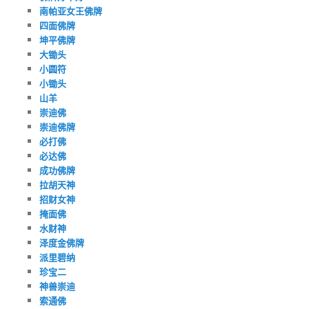
南帕亚女王佛牌
四面佛牌
坤平佛牌
大锄头
小圆符
小锄头
山羊
崇迪佛
崇迪佛牌
必打佛
必达佛
成功佛牌
拉胡天神
招财女神
掩面佛
水财神
泽度金佛牌
派里碧纳
珍宝二
神兽崇迪
索通佛