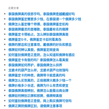
近期文章
泰国佛牌真的很邪乎吗，泰国佛牌是越戴越好吗
泰国佛牌鉴定需要多少钱，在泰国请一个佛牌多少钱
佛牌怎么鉴定哪个师傅，泰国佛牌鉴定机构
泰国佛牌最灵的是哪款，泰国最有名的佛牌
佛牌鉴定卡塔帕占，怎么辨别泰国佛牌真假
佛牌鉴定G卡，佛牌鉴定卡如何看真伪
佛牌的禁忌和注意事项，戴佛牌的好处和禁忌
佛牌如何辨认真假，佛牌鉴定网查询
如何鉴别佛牌是正是阴，怎么知道和佛牌有感应
佛牌鉴定卡有假的吗？泰国佛牌怎么看真假
泰国佛牌如何养护，泰国佛牌怎么供养
龙婆术的葫芦怎么样，龙婆术葫芦功效强吗
佛牌鉴定卡的种类，佛牌带卡就是真的吗
佛牌怎么买到真的，正规佛牌大概多少钱一个
佛牌价格多少合适，佛牌为什么有贵和便宜
泰国佛牌真假辨别，佛牌怎么能看出商业牌
佛牌如何辨别正牌和邪牌，佛牌辩真假
如何鉴别佛牌是正是假，网上购买佛牌可信吗
佛牌正牌阴佛牌区别，请佛牌注意事项