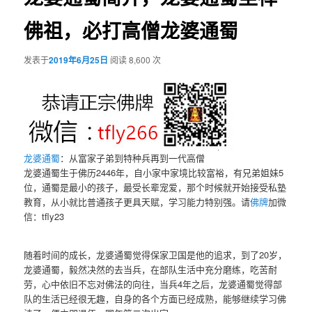
佛祖，必打高僧龙婆通蜀
发表于
2019年6月25日
阅读 8,600 次
龙婆通蜀
：从富家子弟到特种兵再到一代高僧
龙婆通蜀生于佛历2446年，自小家中家境比较富裕，有兄弟姐妹5
位，通蜀是最小的孩子，最受长辈宠爱，那个时候就开始接受私塾
教育，从小就比普通孩子更具天赋，学习能力特别强。请
佛牌
加微
信：tfly23
随着时间的成长，龙婆通蜀觉得保家卫国是他的追求，到了20岁，
龙婆通蜀，毅然决然的去当兵，在部队生活中充分磨练，吃苦耐
劳，心中依旧不忘对佛法的向往，当兵4年之后，龙婆通蜀觉得部
队的生活已经很无趣，自身的各个方面已经成熟，能够继续学习佛