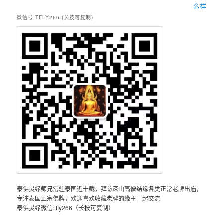
么样
微信号:TFLY266 (长按可复制)
泰佛灵缘师兄常驻泰国近十载，拜访深山高僧结缘各类正常老牌出庙，
专注泰国正宗佛牌，欢迎喜欢收藏老牌的缘主一起交流
泰佛灵缘微信:tfly266（长按可复制）