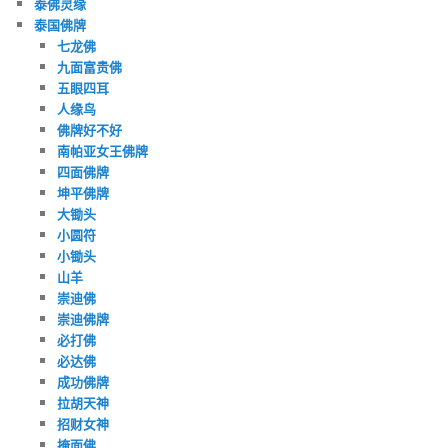
泰佛灵缘
泰国佛牌
七龙佛
九面富贵佛
五眼四耳
人缘鸟
佛牌好不好
南帕亚女王佛牌
四面佛牌
坤平佛牌
大锄头
小圆符
小锄头
山羊
崇迪佛
崇迪佛牌
必打佛
必达佛
成功佛牌
拉胡天神
招财女神
掩面佛