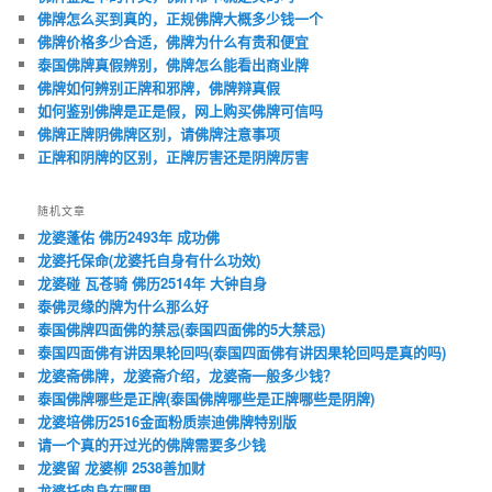
佛牌怎么买到真的，正规佛牌大概多少钱一个
佛牌价格多少合适，佛牌为什么有贵和便宜
泰国佛牌真假辨别，佛牌怎么能看出商业牌
佛牌如何辨别正牌和邪牌，佛牌辩真假
如何鉴别佛牌是正是假，网上购买佛牌可信吗
佛牌正牌阴佛牌区别，请佛牌注意事项
正牌和阴牌的区别，正牌厉害还是阴牌厉害
随机文章
龙婆蓬佑 佛历2493年 成功佛
龙婆托保命(龙婆托自身有什么功效)
龙婆碰 瓦苍骑 佛历2514年 大钟自身
泰佛灵缘的牌为什么那么好
泰国佛牌四面佛的禁忌(泰国四面佛的5大禁忌)
泰国四面佛有讲因果轮回吗(泰国四面佛有讲因果轮回吗是真的吗)
龙婆斋佛牌，龙婆斋介绍，龙婆斋一般多少钱？
泰国佛牌哪些是正牌(泰国佛牌哪些是正牌哪些是阴牌)
龙婆培佛历2516金面粉质崇迪佛牌特别版
请一个真的开过光的佛牌需要多少钱
龙婆留 龙婆柳 2538善加财
龙婆托肉身在哪里