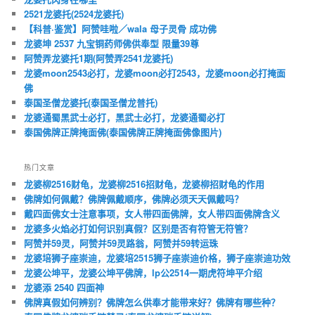
2521龙婆托(2524龙婆托)
【科普·鉴赏】阿赞哇啦／wala 母子灵骨 成功佛
龙婆坤 2537 九宝铜药师佛供奉型 限量39尊
阿赞弄龙婆托1期(阿赞弄2541龙婆托)
龙婆moon2543必打，龙婆moon必打2543，龙婆moon必打掩面
佛
泰国圣僧龙婆托(泰国圣僧龙普托)
龙婆通蜀黑武士必打，黑武士必打，龙婆通蜀必打
泰国佛牌正牌掩面佛(泰国佛牌正牌掩面佛像图片)
热门文章
龙婆柳2516财龟，龙婆柳2516招财龟，龙婆柳招财龟的作用
佛牌如何佩戴？佛牌佩戴顺序，佛牌必须天天佩戴吗？
戴四面佛女士注意事项，女人带四面佛牌，女人带四面佛牌含义
龙婆多火焰必打如何识别真假？区别是否有符管无符管？
阿赞并59灵，阿赞并59灵路翁，阿赞并59转运珠
龙婆培狮子座崇迪，龙婆培2515狮子座崇迪价格，狮子座崇迪功效
龙婆公坤平，龙婆公坤平佛牌，lp公2514一期虎符坤平介绍
龙婆添 2540 四面神
佛牌真假如何辨别？佛牌怎么供奉才能带来好？佛牌有哪些种？