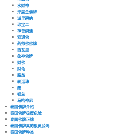
水财神
泽度金佛牌
派里碧纳
珍宝二
神兽崇迪
索通佛
药师佛佛牌
西瓦里
象神佛牌
财佛
财龟
路翁
转运珠
醒
银兰
马哈神尼
泰国佛牌介绍
泰国佛牌极度危险
泰国佛牌正牌
泰国佛牌真的很灵验吗
泰国佛牌种类