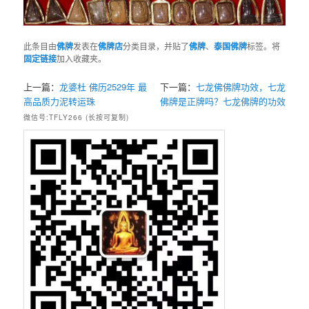
此条目由
佛牌
发表在
佛牌店
分类目录，并贴了
佛牌
、
泰国佛牌
标签。将
固定链接
加入收藏夹。
上一篇：
龙婆杜 佛历2529年 最
下一篇：
七龙佛佛牌功效，七龙
高品质力泥转运珠
佛牌是正牌吗？七龙佛牌的功效
微信号:TFLY266 (长按可复制)