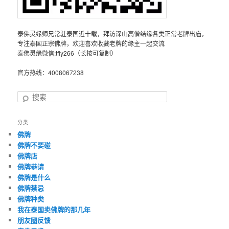
泰佛灵缘师兄常驻泰国近十载，拜访深山高僧结缘各类正常老牌出庙，
专注泰国正宗佛牌，欢迎喜欢收藏老牌的缘主一起交流
泰佛灵缘微信:tfly266（长按可复制）
官方热线：4008067238
搜
索
分类
佛牌
佛牌不要碰
佛牌店
佛牌恭请
佛牌是什么
佛牌禁忌
佛牌种类
我在泰国卖佛牌的那几年
朋友圈反馈