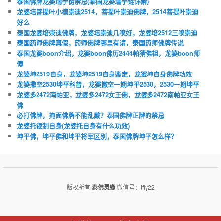
泰国佛牌龙婆瑞手链禁忌(泰国龙婆瑞手链详解)
龙婆培菩提叶小模崇迪2514，菩提叶崇迪佛牌，2514菩提叶崇迪
好么
泰国龙婆培崇迪佛牌，龙婆培崇迪几喷好，龙婆培2512三喷崇迪
泰国药师佛牌真假，药师佛牌哪里有请，泰国药师佛牌传说
泰国龙婆boon介绍，龙婆boon佛历2444帕猜佛祖，龙婆boon师
傅
龙婆坤2519自身，龙婆坤2519自身鉴定，龙婆坤自身佛牌功效
龙婆撒空2530坤平科普，龙婆撒空一期坤平2530，2530一期坤平
龙婆多2472南帕亚，龙婆多2472女王佛，龙婆多2472南帕亚女王
佛
必打佛牌，掩面佛牌不能乱戴？泰国佛牌正牌的禁忌
龙婆托银制自身(龙婆托自身有什么功效)
坤平佛，坤平佛和坤平将军区别，泰国佛牌坤平怎么样？
版权所有
泰佛灵缘
微信号：tfly22