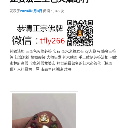
发表于
2023年6月8日
阅读 1,346 次
纯银法相 三圣色火焰必答 宝石 圣水米粒岩石 xy人缘鸟 纯金三符
管 红湾泥粉 槟榔袈裟 大师头发 神木贴面 手工雕刻必答法相 已故
素林府高僧 宝象神僧龙婆宏 辞世前最著名的红木必答佛（掩面
佛）入料最为丰厚 市面早已稀缺 难寻