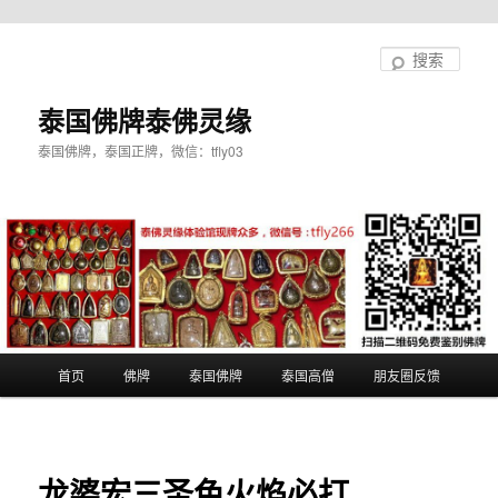
跳
至
搜
主
索
内
泰国佛牌泰佛灵缘
容
泰国佛牌，泰国正牌，微信：tfly03
区
域
主
首页
佛牌
泰国佛牌
泰国高僧
朋友圈反馈
页
龙婆宏三圣色火焰必打