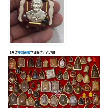
【恭请
泰国佛牌
正牌微信：tfly75】