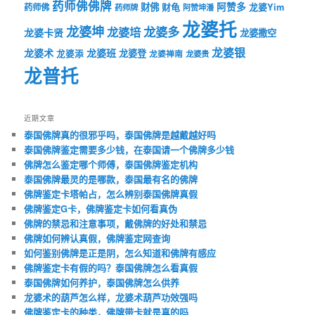
药师佛佛牌
财佛
阿赞多
药师佛
财龟
龙婆Yim
药师牌
阿赞坤潘
龙婆托
龙婆坤
龙婆多
龙婆培
龙婆卡贤
龙婆撒空
龙婆银
龙婆术
龙婆班
龙婆登
龙婆添
龙婆禅南
龙婆贵
龙普托
近期文章
泰国佛牌真的很邪乎吗，泰国佛牌是越戴越好吗
泰国佛牌鉴定需要多少钱，在泰国请一个佛牌多少钱
佛牌怎么鉴定哪个师傅，泰国佛牌鉴定机构
泰国佛牌最灵的是哪款，泰国最有名的佛牌
佛牌鉴定卡塔帕占，怎么辨别泰国佛牌真假
佛牌鉴定G卡，佛牌鉴定卡如何看真伪
佛牌的禁忌和注意事项，戴佛牌的好处和禁忌
佛牌如何辨认真假，佛牌鉴定网查询
如何鉴别佛牌是正是阴，怎么知道和佛牌有感应
佛牌鉴定卡有假的吗？泰国佛牌怎么看真假
泰国佛牌如何养护，泰国佛牌怎么供养
龙婆术的葫芦怎么样，龙婆术葫芦功效强吗
佛牌鉴定卡的种类，佛牌带卡就是真的吗