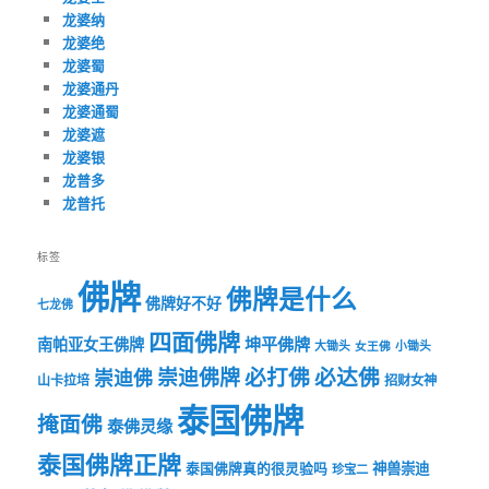
龙婆纳
龙婆绝
龙婆蜀
龙婆通丹
龙婆通蜀
龙婆遮
龙婆银
龙普多
龙普托
标签
佛牌
佛牌是什么
佛牌好不好
七龙佛
四面佛牌
坤平佛牌
南帕亚女王佛牌
大锄头
女王佛
小锄头
必打佛
必达佛
崇迪佛牌
崇迪佛
山卡拉培
招财女神
泰国佛牌
掩面佛
泰佛灵缘
泰国佛牌正牌
神兽崇迪
泰国佛牌真的很灵验吗
珍宝二