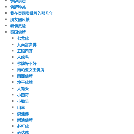
佛牌禁忌
佛牌种类
我在泰国卖佛牌的那几年
朋友圈反馈
泰佛灵缘
泰国佛牌
七龙佛
九面富贵佛
五眼四耳
人缘鸟
佛牌好不好
南帕亚女王佛牌
四面佛牌
坤平佛牌
大锄头
小圆符
小锄头
山羊
崇迪佛
崇迪佛牌
必打佛
必达佛