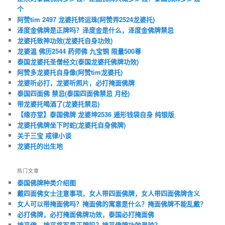
个
阿赞tim 2497 龙婆托转运珠(阿赞弄2524龙婆托)
泽度金佛牌是正牌吗？泽度金是什么，泽度金佛牌禁忌
龙婆托致神功效(龙婆托自身功效)
龙婆温 佛历2544 药师佛 九宝铜 限量500尊
泰国龙婆托圣僧经文(泰国龙婆托佛牌功效)
阿赞多龙婆托自身像(阿赞tim龙婆托)
龙婆听必打，龙婆听照片，必打掩面佛牌
泰国四面佛 禁忌(泰国四面佛禁忌 月经)
带龙婆托喝酒了(龙婆托禁忌)
【缘亦堂】泰国佛牌 龙婆坤2536 遁形钱袋自身 纯银版
龙婆托佛牌坐下时蛇(龙婆托自身佛牌)
关于三宝 戒律小谈
龙婆托的出生地
热门文章
泰国佛牌种类介绍图
戴四面佛女士注意事项，女人带四面佛牌，女人带四面佛牌含义
女人可以带掩面佛吗？掩面佛的寓意是什么？掩面佛牌不能乱戴？
必打佛牌，必打掩面佛牌功效，泰国必打掩面佛
坤平佛，坤平将军是正牌吗？坤平佛牌功效灵验？