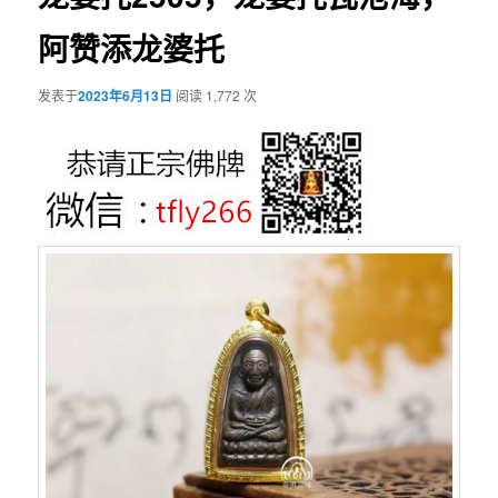
阿赞添龙婆托
发表于
2023年6月13日
阅读 1,772 次