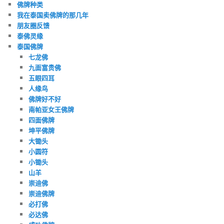
佛牌种类
我在泰国卖佛牌的那几年
朋友圈反馈
泰佛灵缘
泰国佛牌
七龙佛
九面富贵佛
五眼四耳
人缘鸟
佛牌好不好
南帕亚女王佛牌
四面佛牌
坤平佛牌
大锄头
小圆符
小锄头
山羊
崇迪佛
崇迪佛牌
必打佛
必达佛