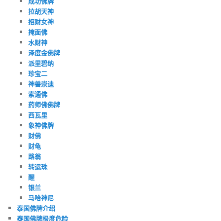
成功佛牌
拉胡天神
招财女神
掩面佛
水财神
泽度金佛牌
派里碧纳
珍宝二
神兽崇迪
索通佛
药师佛佛牌
西瓦里
象神佛牌
财佛
财龟
路翁
转运珠
醒
银兰
马哈神尼
泰国佛牌介绍
泰国佛牌极度危险