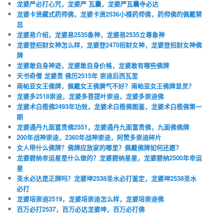
龙婆严必打心咒，龙婆严 瓦囊，龙婆严瓦囊寺必达
龙婆卡贤藏式药师佛，龙婆卡贤2536小模药师佛，药师佛的佩戴禁
忌
龙婆易介绍，龙婆易2535象神，龙婆易2535立尊象神
龙婆登招财女神怎么样，龙婆登2470招财女神，龙婆登招财女神佛
牌
龙婆敢自身神迹，龙婆敢自身价格，龙婆敢有哪些佛牌
天书奇僧 龙婆贵 佛历2515年 崇迪后西瓦里
南帕亚女王佛牌，佩戴女王佛脾气不好？南帕亚女王佛牌显灵？
龙婆多2518崇迪，龙婆多菩提叶崇迪，龙婆多崇迪佛
龙婆术白榄佛2493年功效，龙婆术白榄佛图鉴，龙婆术白榄佛第一
期
龙婆通丹九面富贵佛2551，龙婆通丹九面富贵佛，九面佛佛牌
200年战神崇迪，2360年战神崇迪，阿赞多崇迪碎片
女人带什么佛牌？佛牌应放家的哪里？佩戴佛牌如何还愿？
龙婆碧纳幸运星是什么做的？龙婆碧纳星星，龙婆碧纳2500年幸运
星
圣水必达是正牌吗？龙婆坤2538圣水必打鉴定，龙婆坤2538圣水
必打
龙婆培崇迪2519，龙婆培崇迪怎么样，龙婆培崇迪佛
百万必打2537，百万必达龙婆坤，百万必打佛