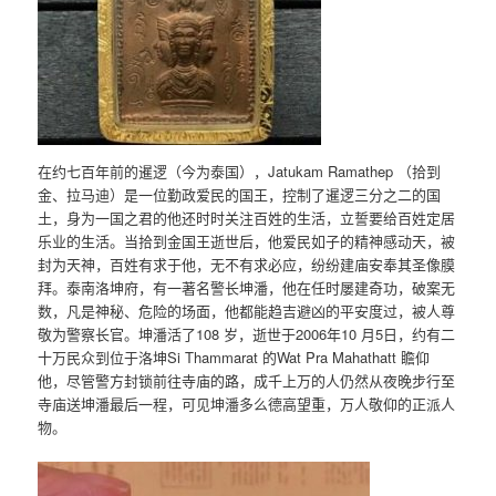
在约七百年前的暹逻（今为泰国），Jatukam Ramathep （拾到
金、拉马迪）是一位勤政爱民的国王，控制了暹逻三分之二的国
土，身为一国之君的他还时时关注百姓的生活，立誓要给百姓定居
乐业的生活。当拾到金国王逝世后，他爱民如子的精神感动天，被
封为天神，百姓有求于他，无不有求必应，纷纷建庙安奉其圣像膜
拜。泰南洛坤府，有一著名警长坤潘，他在任时屡建奇功，破案无
数，凡是神秘、危险的场面，他都能趋吉避凶的平安度过，被人尊
敬为警察长官。坤潘活了108 岁，逝世于2006年10 月5日，约有二
十万民众到位于洛坤Si Thammarat 的Wat Pra Mahathatt 瞻仰
他，尽管警方封锁前往寺庙的路，成千上万的人仍然从夜晚步行至
寺庙送坤潘最后一程，可见坤潘多么德高望重，万人敬仰的正派人
物。