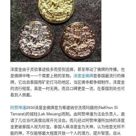
泽度金由于灵验事迹极多而受到追捧，甚至带动了佛牌的传播，也
是佛牌中唯一一个需要上税的圣物。
泽度金佛牌
是泰国最流行的佛
牌，它出自泰国甩矿史灯马叻地区，当区佛寺都争相制作，泽度金
的流行程度，真是一时无两，而且口碑更是一流，在泰国到处也可
看到人佩戴。
阿赞坤潘
2530泽度金佛牌是为筹建纳空洗塔玛腊府(NaKhon Si
Tamarat)的城柱(Lak Meuang)而制。由阿赞坤潘为法会负责人，邀
请了几位当代高僧出席开光法会。而凡经过阿赞坤潘所加持的泽度
金更被泰国人视为珍宝。泰国人唤泽度金为天神，认为他是无所不
能的神，不仅能够最大程度开放一个人的潜力、提升智慧。自从