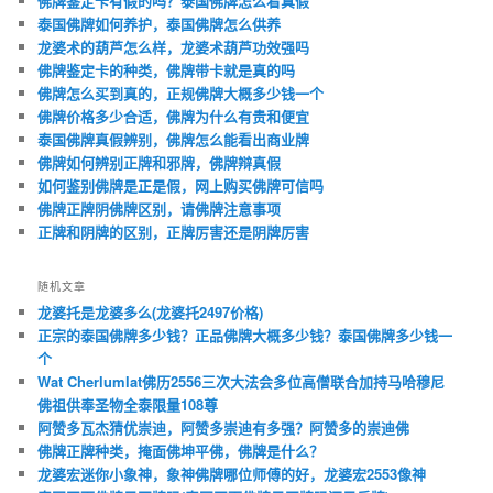
佛牌鉴定卡有假的吗？泰国佛牌怎么看真假
泰国佛牌如何养护，泰国佛牌怎么供养
龙婆术的葫芦怎么样，龙婆术葫芦功效强吗
佛牌鉴定卡的种类，佛牌带卡就是真的吗
佛牌怎么买到真的，正规佛牌大概多少钱一个
佛牌价格多少合适，佛牌为什么有贵和便宜
泰国佛牌真假辨别，佛牌怎么能看出商业牌
佛牌如何辨别正牌和邪牌，佛牌辩真假
如何鉴别佛牌是正是假，网上购买佛牌可信吗
佛牌正牌阴佛牌区别，请佛牌注意事项
正牌和阴牌的区别，正牌厉害还是阴牌厉害
随机文章
龙婆托是龙婆多么(龙婆托2497价格)
正宗的泰国佛牌多少钱？正品佛牌大概多少钱？泰国佛牌多少钱一
个
Wat Cherlumlat佛历2556三次大法会多位高僧联合加持马哈穆尼
佛祖供奉圣物全泰限量108尊
阿赞多瓦杰猜优崇迪，阿赞多崇迪有多强？阿赞多的崇迪佛
佛牌正牌种类，掩面佛坤平佛，佛牌是什么？
龙婆宏迷你小象神，象神佛牌哪位师傅的好，龙婆宏2553像神