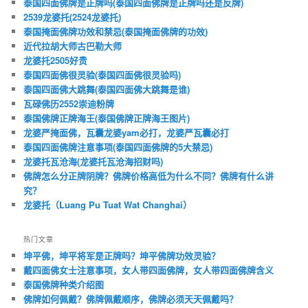
泰国四面佛牌是正牌吗(泰国四面佛牌是正牌吗还是反牌)
2539龙婆托(2524龙婆托)
泰国掩面佛牌功效和禁忌(泰国掩面佛牌的功效)
近代拉胡大师古巴勒大师
龙婆托2505好贵
泰国四面佛很灵验(泰国四面佛很灵验吗)
泰国四面佛大跳舞(泰国四面佛大跳舞是谁)
瓦碌佛历2552崇迪粉牌
泰国佛牌正牌海王(泰国佛牌正牌海王图片)
龙婆严掩面佛，瓦囊龙婆yam必打，龙婆严瓦囊必打
泰国四面佛牌注意事项(泰国四面佛牌的5大禁忌)
龙婆托瓦沧海(龙婆托瓦沧海招财吗)
佛牌怎么分正牌阴牌？佛牌价格高低为什么不同？佛牌有什么讲
究？
龙婆托（Luang Pu Tuat Wat Changhai）
热门文章
坤平佛，坤平将军是正牌吗？坤平佛牌功效灵验？
戴四面佛女士注意事项，女人带四面佛牌，女人带四面佛牌含义
泰国佛牌种类介绍图
佛牌如何佩戴？佛牌佩戴顺序，佛牌必须天天佩戴吗？