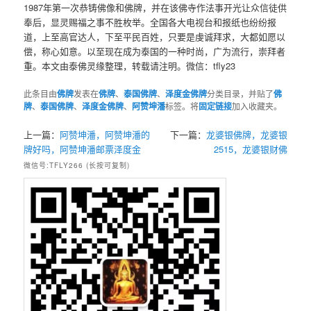
1987年第一次恭铸佛像和佛牌，并在该佛寺作法事开光让众信徒供
奉后，显灵赐福之事不胜枚举。全国各大电视台和报纸也纷纷报
道，上至高官达人，下至平民百姓，只要是虔诚拜求，大都如愿以
偿，称心如意。以至现在成为泰国的一种时尚，广为流行，崇拜者
重。本文由泰佛灵缘整理，转载请注明。微信：tfly23
此条目由
佛牌
发表在
佛牌
、
泰国佛牌
、
泽度金佛牌
分类目录，并贴了
佛
牌
、
泰国佛牌
、
泽度金佛牌
、
阿赞坤潘
标签。将
固定链接
加入收藏夹。
上一篇：
阿赞坤潘，阿赞坤潘的
下一篇：
龙婆银佛牌，龙婆银
牌好吗，阿赞坤潘邮票泽度金
2515，龙婆银财佛
微信号:TFLY266 (长按可复制)