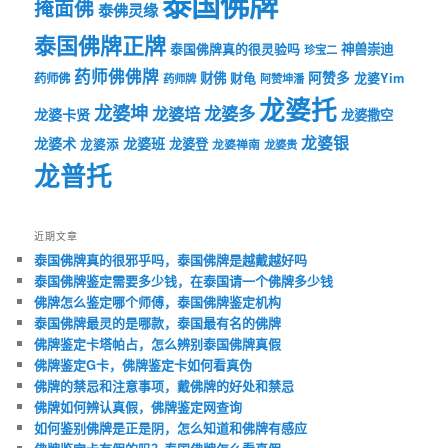
泰国佛牌
掩面佛
泰佛灵缘
泰国佛牌正牌
神兽崇迪
泰国佛牌真的很灵验吗
珍宝二
药师佛佛牌
财佛
阿赞多
药师佛
财龟
龙婆Yim
药师牌
阿赞坤潘
龙婆托
龙婆坤
龙婆多
龙婆培
龙婆卡贤
龙婆撒空
龙婆银
龙婆术
龙婆班
龙婆登
龙婆添
龙婆禅南
龙婆贵
龙普托
近期文章
泰国佛牌真的很邪乎吗，泰国佛牌是越戴越好吗
泰国佛牌鉴定需要多少钱，在泰国请一个佛牌多少钱
佛牌怎么鉴定哪个师傅，泰国佛牌鉴定机构
泰国佛牌最灵的是哪款，泰国最有名的佛牌
佛牌鉴定卡塔帕占，怎么辨别泰国佛牌真假
佛牌鉴定G卡，佛牌鉴定卡如何看真伪
佛牌的禁忌和注意事项，戴佛牌的好处和禁忌
佛牌如何辨认真假，佛牌鉴定网查询
如何鉴别佛牌是正是阴，怎么知道和佛牌有感应