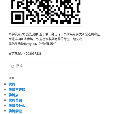
泰佛灵缘师兄常驻泰国近十载，拜访深山高僧结缘各类正常老牌出庙，
专注泰国正宗佛牌，欢迎喜欢收藏老牌的缘主一起交流
泰佛灵缘微信:tfly266（长按可复制）
官方热线：4008067238
搜
索
分类
佛牌
佛牌不要碰
佛牌店
佛牌恭请
佛牌是什么
佛牌禁忌