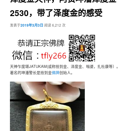
2530，带了泽度金的感受
发表于
2019年3月3日
阅读 6,212 次
天神乍度堪JATUKAM(或称拾到金、泽度金、嗡婆，扎杜康等）。
著名的坤潘警长是拾到金
佛牌
创始人。