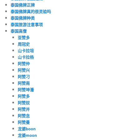
泰国佛牌正牌
泰国佛牌真的很灵验吗
泰国佛牌种类
泰国旅游注意事项
泰国高僧
亚赞多
周冠史
山卡拉培
山卡拉杨
阿赞仲
阿赞兴
阿赞刁
阿赞南
阿赞坤潘
阿赞多
阿赞奴
阿赞并
阿赞念
阿赞曼
龙婆boon
龙婆moon