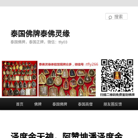
跳
至
搜
主
索
内
泰国佛牌泰佛灵缘
容
泰国佛牌，泰国正牌，微信：tfly03
区
域
主
首页
佛牌
泰国佛牌
泰国高僧
朋友圈反馈
页
泽度金天神，阿赞坤潘泽度金