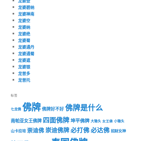
龙婆登
龙婆碧纳
龙婆禅南
龙婆空
龙婆纳
龙婆绝
龙婆蜀
龙婆通丹
龙婆通蜀
龙婆遮
龙婆银
龙普多
龙普托
标签
佛牌
佛牌是什么
佛牌好不好
七龙佛
四面佛牌
坤平佛牌
南帕亚女王佛牌
大锄头
女王佛
小锄头
必打佛
必达佛
崇迪佛牌
崇迪佛
山卡拉培
招财女神