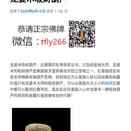
发表于
2023年6月15日
阅读 1,132 次
龙婆术吸财葫芦，比赛第四名带获奖证书，已包纯金抛光壳，龙婆
术的吸财葫芦是泰国很多富商喜欢的冠兰圣物之一，在泰国现在有
很多师傅都有做葫芦圣物，但到现在为止泰国人较认同效果和收藏
价值只有龙婆术大师的吸财葫芦，可以从泰国大大小小的
佛牌
比赛
中都可以看到比赛项目，直此反应在泰国人心中龙婆术一期吸财葫
芦的效用和收藏价值很难有别的代替！