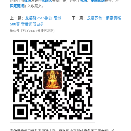
此条目由
佛牌
发表在
佛牌店
分类目录，并贴了
佛牌
、
泰国佛牌
标签。将
固定链接
加入收藏夹。
上一篇：
龙婆碰2515崇迪 限量
下一篇：
龙婆苏普一期富贵猴
500尊 背后师傅自身
微信号:TFLY266 (长按可复制)
泰佛灵缘师兄常驻泰国近十载，拜访深山高僧结缘各类正常老牌出庙，