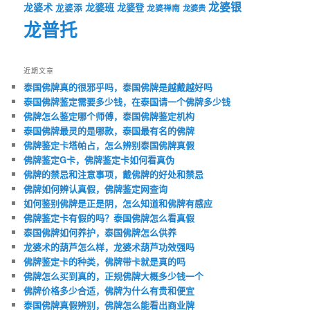
龙婆银
龙婆术
龙婆班
龙婆登
龙婆添
龙婆禅南
龙婆贵
龙普托
近期文章
泰国佛牌真的很邪乎吗，泰国佛牌是越戴越好吗
泰国佛牌鉴定需要多少钱，在泰国请一个佛牌多少钱
佛牌怎么鉴定哪个师傅，泰国佛牌鉴定机构
泰国佛牌最灵的是哪款，泰国最有名的佛牌
佛牌鉴定卡塔帕占，怎么辨别泰国佛牌真假
佛牌鉴定G卡，佛牌鉴定卡如何看真伪
佛牌的禁忌和注意事项，戴佛牌的好处和禁忌
佛牌如何辨认真假，佛牌鉴定网查询
如何鉴别佛牌是正是阴，怎么知道和佛牌有感应
佛牌鉴定卡有假的吗？泰国佛牌怎么看真假
泰国佛牌如何养护，泰国佛牌怎么供养
龙婆术的葫芦怎么样，龙婆术葫芦功效强吗
佛牌鉴定卡的种类，佛牌带卡就是真的吗
佛牌怎么买到真的，正规佛牌大概多少钱一个
佛牌价格多少合适，佛牌为什么有贵和便宜
泰国佛牌真假辨别，佛牌怎么能看出商业牌