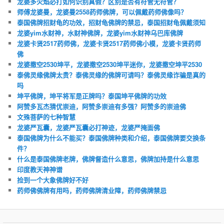
龙婆多火焰必打如何识别真假？区别是否有符管无符管？
师傅龙婆曼，龙婆曼2558药师佛牌，可以佩戴药师佛像吗？
泰国佛牌招财龟的功效，招财龟佛牌的禁忌，泰国招财龟佩戴须知
龙婆yim水财神，水财神佛牌，龙婆yim水财神乌巴库佛牌
龙婆卡贤2517药师佛，龙婆卡贤2517药师佛小模，龙婆卡贤药师
佛
龙婆撒空2530坤平，龙婆撒空2530坤平迷你，龙婆撒空坤平2530
泰佛灵缘佛牌太贵？泰佛灵缘的佛牌可请吗？泰佛灵缘诈骗是真的
吗
坤平佛牌，坤平将军是正牌吗？泰国坤平佛牌的功效
阿赞多瓦杰猜优崇迪，阿赞多崇迪有多强？阿赞多的崇迪佛
文殊菩萨的七种智慧
龙婆严瓦囊，龙婆严瓦囊必打神迹，龙婆严掩面佛
泰国佛牌为什么不能买？泰国佛牌种类和介绍，泰国佛牌要交换条
件？
什么是泰国佛牌老牌，佛牌督造什么意思，佛牌加持是什么意思
印度教天神神谱
捡到一个大象佛牌好不好
药师佛佛牌有用吗，药师佛牌清业障，药师佛牌禁忌