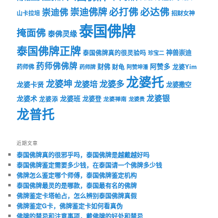
必打佛
必达佛
崇迪佛牌
崇迪佛
山卡拉培
招财女神
泰国佛牌
掩面佛
泰佛灵缘
泰国佛牌正牌
神兽崇迪
泰国佛牌真的很灵验吗
珍宝二
药师佛佛牌
财佛
阿赞多
药师佛
财龟
龙婆Yim
药师牌
阿赞坤潘
龙婆托
龙婆坤
龙婆多
龙婆培
龙婆卡贤
龙婆撒空
龙婆银
龙婆术
龙婆班
龙婆登
龙婆添
龙婆禅南
龙婆贵
龙普托
近期文章
泰国佛牌真的很邪乎吗，泰国佛牌是越戴越好吗
泰国佛牌鉴定需要多少钱，在泰国请一个佛牌多少钱
佛牌怎么鉴定哪个师傅，泰国佛牌鉴定机构
泰国佛牌最灵的是哪款，泰国最有名的佛牌
佛牌鉴定卡塔帕占，怎么辨别泰国佛牌真假
佛牌鉴定G卡，佛牌鉴定卡如何看真伪
佛牌的禁忌和注意事项，戴佛牌的好处和禁忌