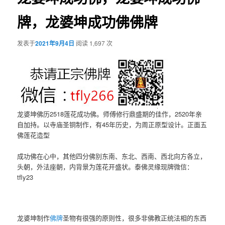
牌，龙婆坤成功佛佛牌
发表于
2021年9月4日
阅读 1,697 次
龙婆坤佛历2518莲花成功佛。师傅修行鼎盛期的佳作，2520年亲
自加持。以寺庙圣铜制作，有45年历史，为周正原型设计。正面五
佛莲花造型
成功佛在心中，其他四分佛别东南、东北、西南、西北向方各立，
头朝，外法座朝，内背景为莲花开盛状。泰佛灵缘现牌微信：
tfly23
龙婆坤制作
佛牌
圣物有很强的原则性，很多非佛教正统法相的东西