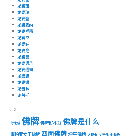
龙婆班
龙婆瑞
龙婆登
龙婆碧纳
龙婆禅南
龙婆空
龙婆纳
龙婆绝
龙婆蜀
龙婆通丹
龙婆通蜀
龙婆遮
龙婆银
龙普多
龙普托
标签
佛牌
佛牌是什么
佛牌好不好
七龙佛
四面佛牌
坤平佛牌
南帕亚女王佛牌
大锄头
女王佛
小锄头