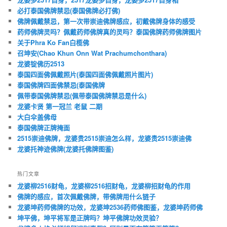
必打泰国佛牌禁忌(泰国佛牌必打佛)
佛牌佩戴禁忌，第一次带崇迪佛牌感应，初戴佛牌身体的感受
药师佛牌灵吗？佩戴药师佛牌真的灵吗？泰国佛牌药师佛牌图片
关于Phra Ko Fan白榄佛
召坤安(Chao Khun Onn Wat Prachumchonthara)
龙婆锭佛历2513
泰国四面佛佩戴照片(泰国四面佛佩戴照片图片)
泰国佛牌四面佛禁忌(泰国佛牌
佩带泰国佛牌禁忌(佩带泰国佛牌禁忌是什么)
龙婆卡贤 第一冠兰 老鼠 二期
大白伞盖佛母
泰国佛牌正牌掩面
2515崇迪佛牌，龙婆贵2515崇迪怎么样，龙婆贵2515崇迪佛
龙婆托神迹佛牌(龙婆托佛牌图鉴)
热门文章
龙婆柳2516财龟，龙婆柳2516招财龟，龙婆柳招财龟的作用
佛牌的感应，首次佩戴佛牌，带佛牌用什么链子
龙婆坤药师佛牌的功效，龙婆坤2536药师佛图鉴，龙婆坤药师佛
坤平佛，坤平将军是正牌吗？坤平佛牌功效灵验？