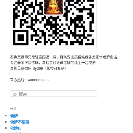
泰佛灵缘师兄常驻泰国近十载，拜访深山高僧结缘各类正常老牌出庙，
专注泰国正宗佛牌，欢迎喜欢收藏老牌的缘主一起交流
泰佛灵缘微信:tfly266（长按可复制）
官方热线：4008067238
搜
索
分类
佛牌
佛牌不要碰
佛牌店