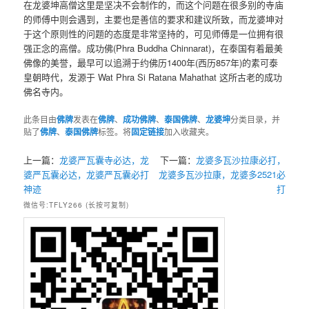
在龙婆坤高僧这里是坚决不会制作的，而这个问题在很多别的寺庙
的师傅中则会遇到，主要也是善信的要求和建议所致，而龙婆坤对
于这个原则性的问题的态度是非常坚持的，可见师傅是一位拥有很
强正念的高僧。成功佛(Phra Buddha Chinnarat)，在泰国有着最美
佛像的美誉，最早可以追溯于约佛历1400年(西历857年)的素可泰
皇朝時代，发源于 Wat Phra Si Ratana Mahathat 这所古老的成功
佛名寺内。
此条目由
佛牌
发表在
佛牌
、
成功佛牌
、
泰国佛牌
、
龙婆坤
分类目录，并
贴了
佛牌
、
泰国佛牌
标签。将
固定链接
加入收藏夹。
上一篇：
龙婆严瓦囊寺必达，龙
下一篇：
龙婆多瓦沙拉康必打，
婆严瓦囊必达，龙婆严瓦囊必打
龙婆多瓦沙拉康，龙婆多2521必
神迹
打
微信号:TFLY266 (长按可复制)