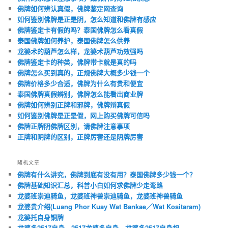
佛牌如何辨认真假，佛牌鉴定网查询
如何鉴别佛牌是正是阴，怎么知道和佛牌有感应
佛牌鉴定卡有假的吗？泰国佛牌怎么看真假
泰国佛牌如何养护，泰国佛牌怎么供养
龙婆术的葫芦怎么样，龙婆术葫芦功效强吗
佛牌鉴定卡的种类，佛牌带卡就是真的吗
佛牌怎么买到真的，正规佛牌大概多少钱一个
佛牌价格多少合适，佛牌为什么有贵和便宜
泰国佛牌真假辨别，佛牌怎么能看出商业牌
佛牌如何辨别正牌和邪牌，佛牌辩真假
如何鉴别佛牌是正是假，网上购买佛牌可信吗
佛牌正牌阴佛牌区别，请佛牌注意事项
正牌和阴牌的区别，正牌厉害还是阴牌厉害
随机文章
佛牌有什么讲究，佛牌到底有没有用？泰国佛牌多少钱一个？
佛牌基础知识汇总，科普小白如何求佛牌少走弯路
龙婆班崇迪骑鱼，龙婆班神兽崇迪骑鱼，龙婆班神兽骑鱼
龙婆贵介绍(Luang Phor Kuay Wat Bankae／Wat Kositaram)
龙婆托自身铜牌
龙婆多2517自身，2517龙婆多自身，龙婆多2517自身相