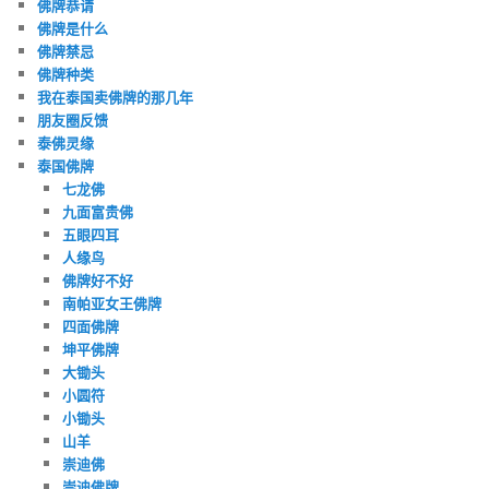
佛牌恭请
佛牌是什么
佛牌禁忌
佛牌种类
我在泰国卖佛牌的那几年
朋友圈反馈
泰佛灵缘
泰国佛牌
七龙佛
九面富贵佛
五眼四耳
人缘鸟
佛牌好不好
南帕亚女王佛牌
四面佛牌
坤平佛牌
大锄头
小圆符
小锄头
山羊
崇迪佛
崇迪佛牌