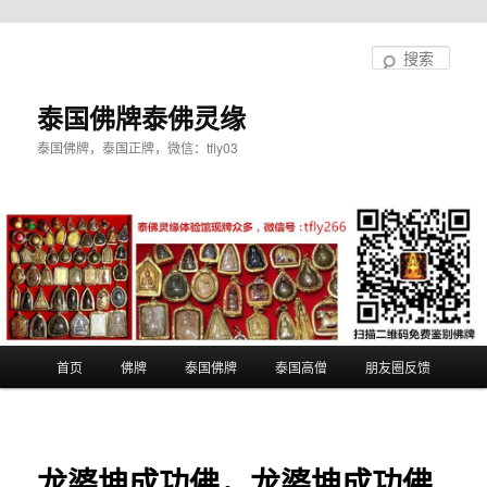
跳
至
搜
主
索
内
泰国佛牌泰佛灵缘
容
泰国佛牌，泰国正牌，微信：tfly03
区
域
主
首页
佛牌
泰国佛牌
泰国高僧
朋友圈反馈
页
龙婆坤成功佛，龙婆坤成功佛