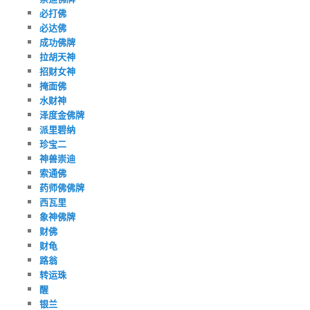
必打佛
必达佛
成功佛牌
拉胡天神
招财女神
掩面佛
水财神
泽度金佛牌
派里碧纳
珍宝二
神兽崇迪
索通佛
药师佛佛牌
西瓦里
象神佛牌
财佛
财龟
路翁
转运珠
醒
银兰