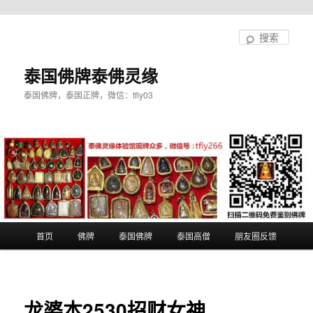
跳
至
搜
主
索
内
泰国佛牌泰佛灵缘
容
泰国佛牌，泰国正牌，微信：tfly03
区
域
主
首页
佛牌
泰国佛牌
泰国高僧
朋友圈反馈
页
龙婆本2530招财女神