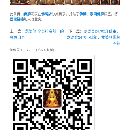
此条目由
佛牌
发表在
佛牌店
分类目录，并贴了
佛牌
、
泰国佛牌
标签。将
固定链接
加入收藏夹。
上一篇：
龙婆伦 全泰排名前十的
下一篇：
龙婆登2470x牙佛主，
金属自身
龙婆登2470小佛祖，龙婆登佛牌
图鉴
微信号:TFLY266 (长按可复制)