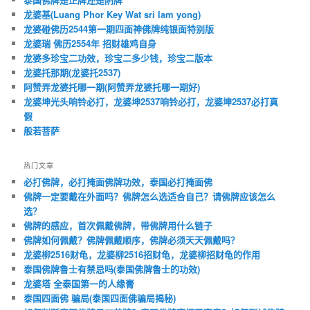
龙婆基(Luang Phor Key Wat sri lam yong)
龙婆碰佛历2544第一期四面神佛牌纯银面特别版
龙婆瑞 佛历2554年 招财雄鸡自身
龙婆多珍宝二功效，珍宝二多少钱，珍宝二版本
龙婆托那期(龙婆托2537)
阿赞弄龙婆托哪一期(阿赞弄龙婆托哪一期好)
龙婆坤光头响铃必打，龙婆坤2537响铃必打，龙婆坤2537必打真
假
般若菩萨
热门文章
必打佛牌，必打掩面佛牌功效，泰国必打掩面佛
佛牌一定要戴在外面吗？佛牌怎么选适合自己？请佛牌应该怎么
选？
佛牌的感应，首次佩戴佛牌，带佛牌用什么链子
佛牌如何佩戴？佛牌佩戴顺序，佛牌必须天天佩戴吗？
龙婆柳2516财龟，龙婆柳2516招财龟，龙婆柳招财龟的作用
泰国佛牌鲁士有禁忌吗(泰国佛牌鲁士的功效)
龙婆塔 全泰国第一的人缘膏
泰国四面佛 骗局(泰国四面佛骗局揭秘)