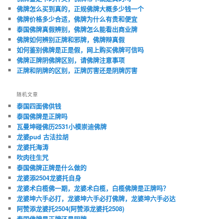
佛牌怎么买到真的，正规佛牌大概多少钱一个
佛牌价格多少合适，佛牌为什么有贵和便宜
泰国佛牌真假辨别，佛牌怎么能看出商业牌
佛牌如何辨别正牌和邪牌，佛牌辩真假
如何鉴别佛牌是正是假，网上购买佛牌可信吗
佛牌正牌阴佛牌区别，请佛牌注意事项
正牌和阴牌的区别，正牌厉害还是阴牌厉害
随机文章
泰国四面佛供钱
泰国佛牌是正牌吗
瓦曼坤碰佛历2531小模崇迪佛牌
龙婆pud 古法拉胡
龙婆托海涛
吹肉往生咒
泰国佛牌正牌是什么做的
龙婆添2504龙婆托自身
龙婆术白榄佛一期，龙婆术白榄，白榄佛牌是正牌吗？
龙婆坤六手必打，龙婆坤六手必打佛牌，龙婆坤六手必达
阿赞添龙婆托2504(阿赞添龙婆托2508)
泰国佛牌是正牌还是阴牌