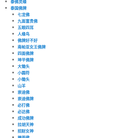
泰佛灵缘
泰国佛牌
七龙佛
九面富贵佛
五眼四耳
人缘鸟
佛牌好不好
南帕亚女王佛牌
四面佛牌
坤平佛牌
大锄头
小圆符
小锄头
山羊
崇迪佛
崇迪佛牌
必打佛
必达佛
成功佛牌
拉胡天神
招财女神
掩面佛