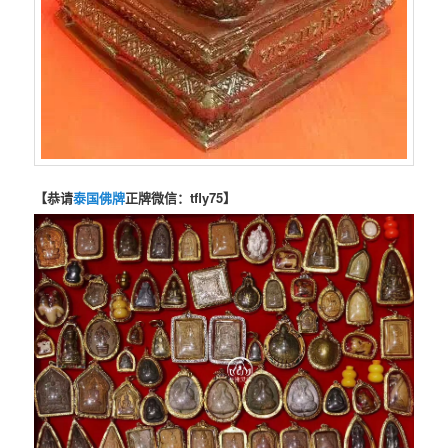
【恭请
泰国佛牌
正牌微信：tfly75】