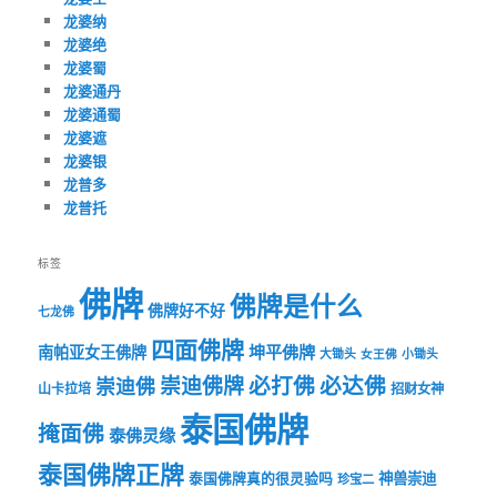
龙婆纳
龙婆绝
龙婆蜀
龙婆通丹
龙婆通蜀
龙婆遮
龙婆银
龙普多
龙普托
标签
佛牌
佛牌是什么
佛牌好不好
七龙佛
四面佛牌
坤平佛牌
南帕亚女王佛牌
大锄头
女王佛
小锄头
必打佛
必达佛
崇迪佛牌
崇迪佛
山卡拉培
招财女神
泰国佛牌
掩面佛
泰佛灵缘
泰国佛牌正牌
神兽崇迪
泰国佛牌真的很灵验吗
珍宝二