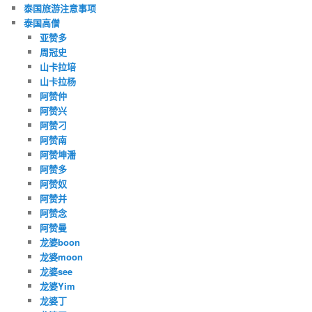
泰国旅游注意事项
泰国高僧
亚赞多
周冠史
山卡拉培
山卡拉杨
阿赞仲
阿赞兴
阿赞刁
阿赞南
阿赞坤潘
阿赞多
阿赞奴
阿赞并
阿赞念
阿赞曼
龙婆boon
龙婆moon
龙婆see
龙婆Yim
龙婆丁