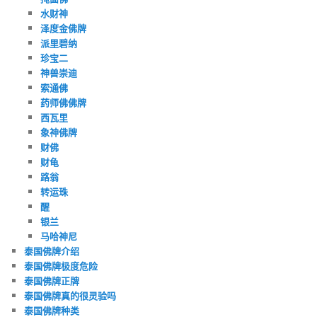
水财神
泽度金佛牌
派里碧纳
珍宝二
神兽崇迪
索通佛
药师佛佛牌
西瓦里
象神佛牌
财佛
财龟
路翁
转运珠
醒
银兰
马哈神尼
泰国佛牌介绍
泰国佛牌极度危险
泰国佛牌正牌
泰国佛牌真的很灵验吗
泰国佛牌种类