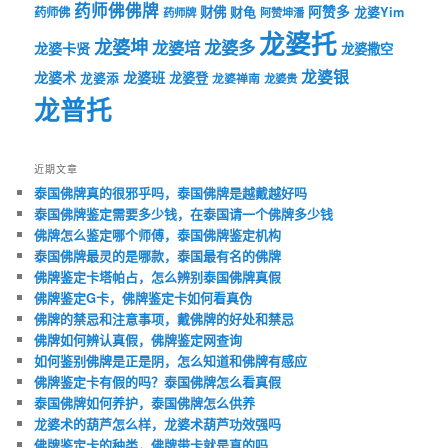
药师佛佛牌
财佛
阿赞多
药师佛
财龟
龙婆Yim
药师牌
阿赞坤潘
龙婆托
龙婆坤
龙婆多
龙婆培
龙婆卡贤
龙婆撒空
龙婆银
龙婆术
龙婆班
龙婆登
龙婆添
龙婆禅南
龙婆贵
龙普托
近期文章
泰国佛牌真的很邪乎吗，泰国佛牌是越戴越好吗
泰国佛牌鉴定需要多少钱，在泰国请一个佛牌多少钱
佛牌怎么鉴定哪个师傅，泰国佛牌鉴定机构
泰国佛牌最灵的是哪款，泰国最有名的佛牌
佛牌鉴定卡塔帕占，怎么辨别泰国佛牌真假
佛牌鉴定G卡，佛牌鉴定卡如何看真伪
佛牌的禁忌和注意事项，戴佛牌的好处和禁忌
佛牌如何辨认真假，佛牌鉴定网查询
如何鉴别佛牌是正是阴，怎么知道和佛牌有感应
佛牌鉴定卡有假的吗？泰国佛牌怎么看真假
泰国佛牌如何养护，泰国佛牌怎么供养
龙婆术的葫芦怎么样，龙婆术葫芦功效强吗
佛牌鉴定卡的种类，佛牌带卡就是真的吗