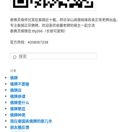
泰佛灵缘师兄常驻泰国近十载，拜访深山高僧结缘各类正常老牌出庙，
专注泰国正宗佛牌，欢迎喜欢收藏老牌的缘主一起交流
泰佛灵缘微信:tfly266（长按可复制）
官方热线：4008067238
搜
索
分类
佛牌
佛牌不要碰
佛牌店
佛牌恭请
佛牌是什么
佛牌禁忌
佛牌种类
我在泰国卖佛牌的那几年
朋友圈反馈