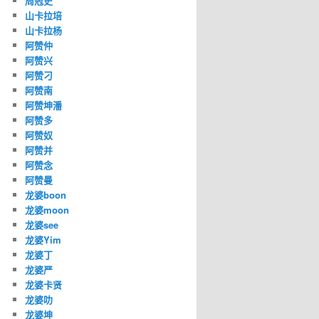
周冠史
山卡拉培
山卡拉杨
阿赞仲
阿赞兴
阿赞刁
阿赞南
阿赞坤潘
阿赞多
阿赞奴
阿赞并
阿赞念
阿赞曼
龙婆boon
龙婆moon
龙婆see
龙婆Yim
龙婆丁
龙婆严
龙婆卡贤
龙婆叻
龙婆坤