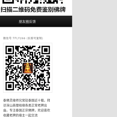
朋友圈反馈
微信号:TFLY266 (长按可复制)
泰佛灵缘师兄常驻泰国近十载，拜
访深山高僧结缘各类正常老牌出
庙，专注泰国正宗佛牌，欢迎喜欢
收藏老牌的缘主一起交流