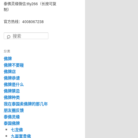
泰佛灵缘微信:tfly266（长按可复
制）
官方热线：4008067238
搜
索
分类
佛牌
佛牌不要碰
佛牌店
佛牌恭请
佛牌是什么
佛牌禁忌
佛牌种类
我在泰国卖佛牌的那几年
朋友圈反馈
泰佛灵缘
泰国佛牌
七龙佛
九面富贵佛