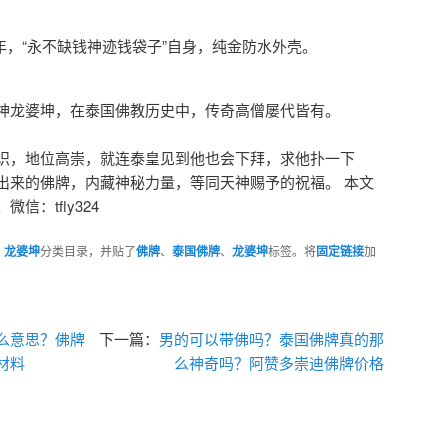
30年，“永不缺钱神迹钱袋子”自身，纯金防水外壳。
神龙婆坤，在泰国佛教历史中，传奇高僧屡代皆有。
识，地位高崇，就连泰皇见到他也会下拜，求他扑一下
出来的佛牌，内藏神秘力量，等同天神赐予的祝褔。 本文
：tfly324
、
龙婆坤
分类目录，并贴了
佛牌
、
泰国佛牌
、
龙婆坤
标签。将
固定链接
加
么意思？佛牌
下一篇：
男的可以带佛吗？泰国佛牌真的那
材料
么神奇吗？阿赞多崇迪佛牌价格