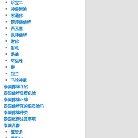
珍宝二
神兽崇迪
索通佛
药师佛佛牌
西瓦里
象神佛牌
财佛
财龟
路翁
转运珠
醒
银兰
马哈神尼
泰国佛牌介绍
泰国佛牌极度危险
泰国佛牌正牌
泰国佛牌真的很灵验吗
泰国佛牌种类
泰国旅游注意事项
泰国高僧
亚赞多