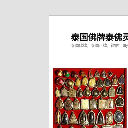
跳
至
主
内
泰国佛牌泰佛
容
区
泰国佛牌，泰国正牌，微信：tfly
域