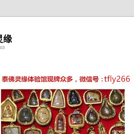
灵缘
03