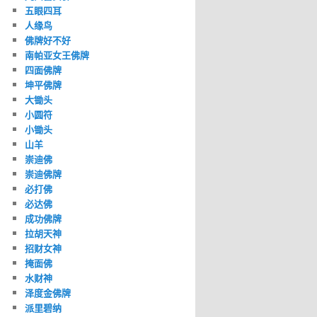
五眼四耳
人缘鸟
佛牌好不好
南帕亚女王佛牌
四面佛牌
坤平佛牌
大锄头
小圆符
小锄头
山羊
崇迪佛
崇迪佛牌
必打佛
必达佛
成功佛牌
拉胡天神
招财女神
掩面佛
水财神
泽度金佛牌
派里碧纳