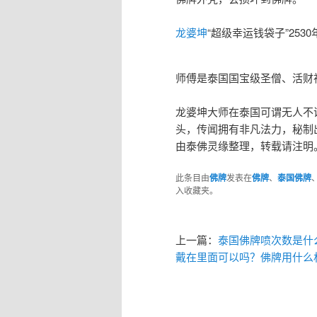
龙婆坤
“超级幸运钱袋子”25
师傅是泰国国宝级圣僧、活财
龙婆坤大师在泰国可谓无人不
头，传闻拥有非凡法力，秘制
由泰佛灵缘整理，转载请注明。微信
此条目由
佛牌
发表在
佛牌
、
泰国佛牌
入收藏夹。
上一篇：
泰国佛牌喷次数是什
戴在里面可以吗？佛牌用什么