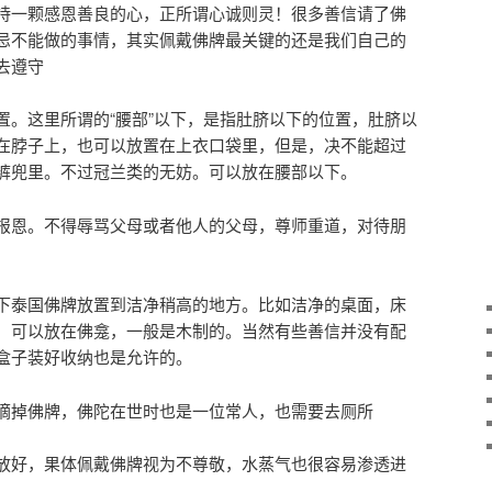
持一颗感恩善良的心，正所谓心诚则灵！很多善信请了佛
忌不能做的事情，其实佩戴佛牌最关键的还是我们自己的
去遵守
置。这里所谓的“腰部”以下，是指肚脐以下的位置，肚脐以
在脖子上，也可以放置在上衣口袋里，但是，决不能超过
裤兜里。不过冠兰类的无妨。可以放在腰部以下。
报恩。不得辱骂父母或者他人的父母，尊师重道，对待朋
下泰国佛牌放置到洁净稍高的地方。比如洁净的桌面，床
，可以放在佛龛，一般是木制的。当然有些善信并没有配
盒子装好收纳也是允许的。
摘掉佛牌，佛陀在世时也是一位常人，也需要去厕所
放好，果体佩戴佛牌视为不尊敬，水蒸气也很容易渗透进