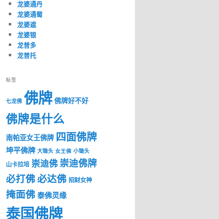
龙婆通丹
龙婆通蜀
龙婆遮
龙婆银
龙普多
龙普托
标签
佛牌
佛牌好不好
七龙佛
佛牌是什么
四面佛牌
南帕亚女王佛牌
坤平佛牌
大锄头
女王佛
小锄头
崇迪佛牌
崇迪佛
山卡拉培
必打佛
必达佛
招财女神
掩面佛
泰佛灵缘
泰国佛牌