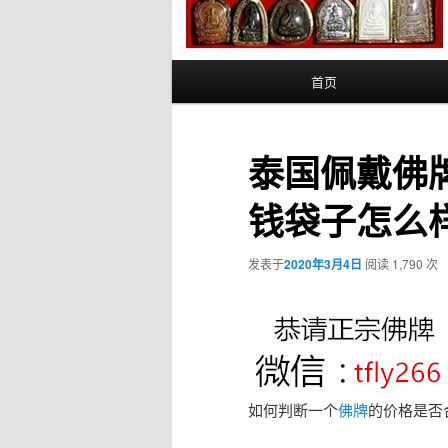
主
首页
页
泰国佩戴佛牌
钱袋子怎么
发表于
2020年3月4日
阅读 1,790 次
如何判断一个
佛牌
的价格是否