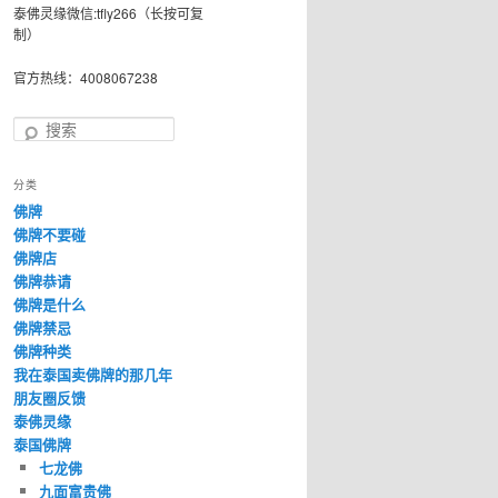
泰佛灵缘微信:tfly266（长按可复
制）
官方热线：4008067238
搜
索
分类
佛牌
佛牌不要碰
佛牌店
佛牌恭请
佛牌是什么
佛牌禁忌
佛牌种类
我在泰国卖佛牌的那几年
朋友圈反馈
泰佛灵缘
泰国佛牌
七龙佛
九面富贵佛