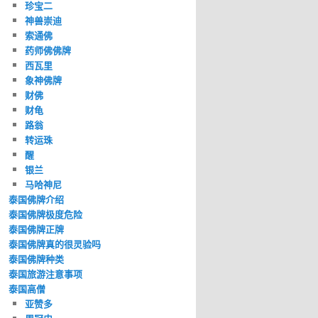
珍宝二
神兽崇迪
索通佛
药师佛佛牌
西瓦里
象神佛牌
财佛
财龟
路翁
转运珠
醒
银兰
马哈神尼
泰国佛牌介绍
泰国佛牌极度危险
泰国佛牌正牌
泰国佛牌真的很灵验吗
泰国佛牌种类
泰国旅游注意事项
泰国高僧
亚赞多