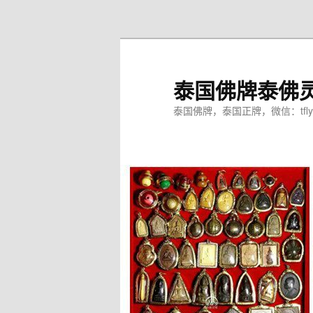
跳
至
主
内
泰国佛牌泰佛
容
区
泰国佛牌，泰国正牌，微信：tfly
域