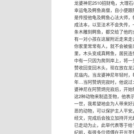
龙婆神尼2510招财龟，大理
幸运龟及鳄鱼高僧，自小便跟
是传授他龟及鳄鱼心法大师，
成法本，以至法术不会失传，一
条木雕刻鳄鱼，都交给了他的
有一对小孩在这屋附近走来走
你家里常常有人，就不会被偷
里，木头变成真鳄鱼，居民连
中有一只因为爬到岸上，将一
赞收回变回木头，现在放在龙
尼庙内。当龙婆神尼年轻时，
年…当阿赞炳完寂时，他说过
婆神尼在阿赞炳完寂后，开始
这2种动物来制造圣物，他表
一世，我希望衪会为人带来好
恶的动物，可以保护主人平安
经文，完成后会独立加持开光
已走动为止，此举代表等于给予
纪前，有很多位师傅在开光圣