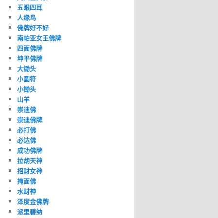
五眼四耳
人缘鸟
佛牌好不好
南帕亚女王佛牌
四面佛牌
坤平佛牌
大锄头
小圆符
小锄头
山羊
崇迪佛
崇迪佛牌
必打佛
必达佛
成功佛牌
拉胡天神
招财女神
掩面佛
水财神
泽度金佛牌
派里碧纳