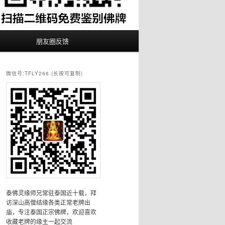
朋友圈反馈
微信号:TFLY266 (长按可复制)
泰佛灵缘师兄常驻泰国近十载，拜
访深山高僧结缘各类正常老牌出
庙，专注泰国正宗佛牌，欢迎喜欢
收藏老牌的缘主一起交流