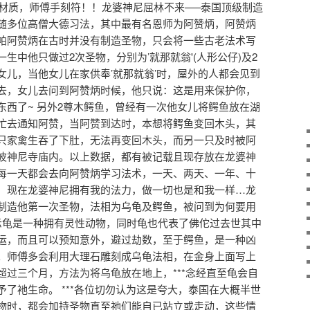
石材质，师傅手刻符！！龙婆神尼屈林不来—–泰国顶级制造
随多位高僧大德习法，其中最有名恩师为阿赞炳，阿赞炳
帕阿赞炳在古时并没有制造圣物，只会将一些古老法术写
生中他只做过2次圣物，分别为’就那就翁'(人形公仔)及2
女儿，当他女儿在家供奉’就那就翁’时，屋外的人都会见到
去，女儿去问到阿赞炳时候，他只说：这是用来保护你，
东西了~ 另外2尊木鳄鱼，曾经有一次他女儿将鳄鱼放在湖
忙去通知阿赞，当阿赞到达时，本想将鳄鱼变回木头，其
只家禽生吞了下肚，无法再变回木头，而另一只及时被阿
波神尼寺庙内。以上数据，都有被记载且现存放在龙婆神
每一天都会去向阿赞炳学习法术，一天、两天、一年、十
：现在龙婆神尼拥有我的法力，做一切也是和我一样…龙
制造他第一次圣物，法相为乌龟及鳄鱼，被问到为何要用
示龟是一种拥有灵性动物，同时龟也代表了佛佗过去世其中
运，而且可以预知意外，避过劫数，至于鳄鱼，是一种凶
。师傅多会利用大理石雕刻成乌龟法相，在金身上面写上
超过三个月，方法为将乌龟放在地上，***念经直至龟会自
了衪生命。 ***各位切勿认为这是夸大，泰国在大概半世
物时，都会加持圣物直至祂们能自已站立或走动，这些情