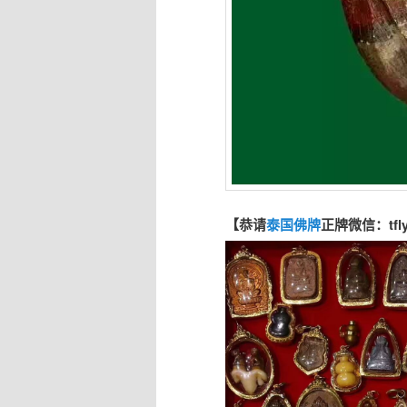
【恭请
泰国佛牌
正牌微信：tfl