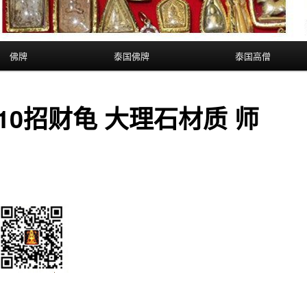
佛牌
泰国佛牌
泰国高僧
510招财龟 大理石材质 师