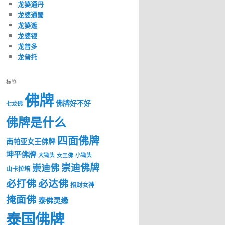
龙婆通丹
龙婆通蜀
龙婆遮
龙婆银
龙普多
龙普托
标签
佛牌
佛牌好不好
七龙佛
佛牌是什么
四面佛牌
南帕亚女王佛牌
坤平佛牌
大锄头
女王佛
小锄头
崇迪佛牌
崇迪佛
山卡拉培
必打佛
必达佛
招财女神
掩面佛
泰佛灵缘
泰国佛牌