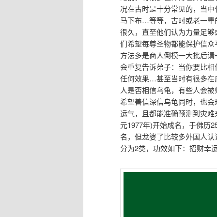
况在古时是十分常见的，当中
马下布…等等，古时或老一辈
很久，直至他们认为力量足够
们希望每尊圣物都能保护信众
方法多是商人倒模一大批后请
会重复告诉弟子：当你要比相
任何效果…甚至当时有很多在
人是否相信乌龟，有些人会被
希望善信深信乌龟同时，也会
运气，且都能准确预测到灾难来
元1977年)开始成名，于佛历
名，但龙婆了比较多外国人认
分为2类，功效如下：招财幸运