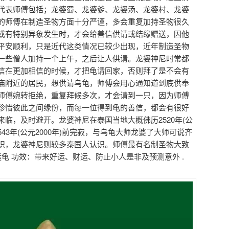
代表师傅包括；龙婆蜀、龙婆爹、龙婆汤、龙婆村、龙婆
的师傅在制造圣物方面十分严谨，多会重复加持圣物很久
或有特别异象发生时，才会给善信供请或结缘赠送，因他
平安顺利，只是近代这类情况已较少出现，近年制造圣物
一些僧人加持一个上午，之后让人供请。龙婆神尼时常都
信在更加相信的时候，才把龟请回家，否则拜了是不会有
庙附近的居民，想供请乌龟，师傅会用心通知道到底供奉
师傅婉转拒绝，重复拜候多次，才会请到一只，因为师傅
珍惜彼此之间缘份，而每一位得到龟的善信，都会有很好
临，及时避开。龙婆神尼在泰国当地大概佛历2520年(公
2543年(公元2000年)前完寂，与乌龟大师龙婆了大师可说齐
识，龙婆神尼则较多泰国人认识。师傅最有名制圣物大致
龟 功效：带来好运、财运、防止小人是非及预测意外 .