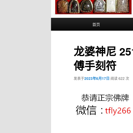
主
首页
页
龙婆神尼 2
傅手刻符
发表于
2023年6月17日
阅读 622 次