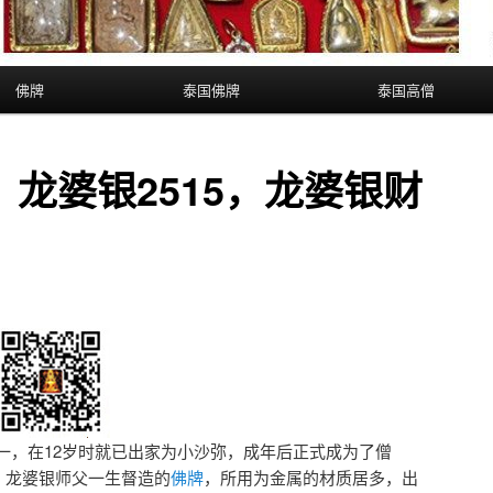
佛牌
泰国佛牌
泰国高僧
龙婆银2515，龙婆银财
一，在12岁时就已出家为小沙弥，成年后正式成为了僧
，龙婆银师父一生督造的
佛牌
，所用为金属的材质居多，出