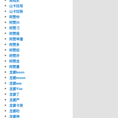
周冠史
山卡拉培
山卡拉杨
阿赞仲
阿赞兴
阿赞刁
阿赞南
阿赞坤潘
阿赞多
阿赞奴
阿赞并
阿赞念
阿赞曼
龙婆boon
龙婆moon
龙婆see
龙婆Yim
龙婆丁
龙婆严
龙婆卡贤
龙婆叻
龙婆坤