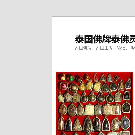
跳
至
主
内
泰国佛牌泰佛
容
区
泰国佛牌，泰国正牌，微信：tfly
域