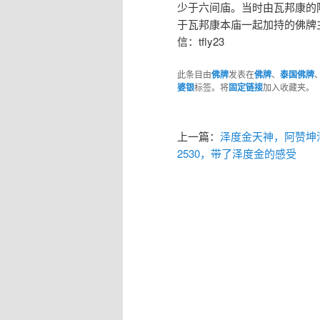
少于六间庙。当时由瓦邦康的
于瓦邦康本庙一起加持的佛牌
信：tfly23
此条目由
佛牌
发表在
佛牌
、
泰国佛牌
婆银
标签。将
固定链接
加入收藏夹。
上一篇：
泽度金天神，阿赞坤
2530，带了泽度金的感受