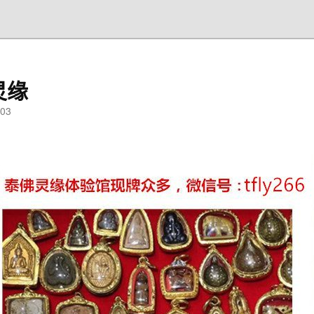
灵缘
03