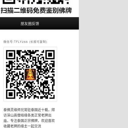
朋友圈反馈
微信号:TFLY266 (长按可复制)
泰佛灵缘师兄常驻泰国近十载，拜
访深山高僧结缘各类正常老牌出
庙，专注泰国正宗佛牌，欢迎喜欢
收藏老牌的缘主一起交流