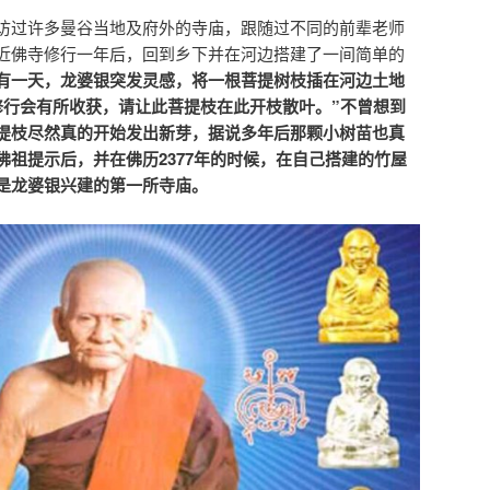
访过许多曼谷当地及府外的寺庙，跟随过不同的前辈老师
近佛寺修行一年后，回到乡下并在河边搭建了一间简单的
有一天，龙婆银突发灵感，将一根菩提树枝插在河边土地
修行会有所收获，请让此菩提枝在此开枝散叶。”不曾想到
提枝尽然真的开始发出新芽，据说多年后那颗小树苗也真
佛祖提示后，并在佛历2377年的时候，在自己搭建的竹屋
是龙婆银兴建的第一所寺庙。