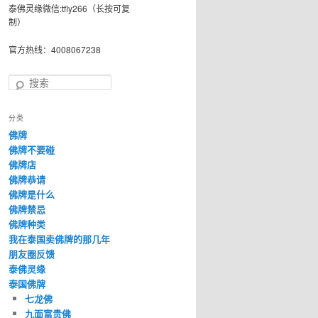
泰佛灵缘微信:tfly266（长按可复
制）
官方热线：4008067238
搜
索
分类
佛牌
佛牌不要碰
佛牌店
佛牌恭请
佛牌是什么
佛牌禁忌
佛牌种类
我在泰国卖佛牌的那几年
朋友圈反馈
泰佛灵缘
泰国佛牌
七龙佛
九面富贵佛