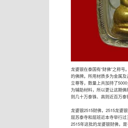
龙婆银在泰国有“财佛”之称
的佛牌。所用材质多为金属及
立尊等，数量上共加持了50
为辅助材料，所以更让这期佛
则几十万泰铢、高则近百万泰
龙婆银2515财佛，2515龙
屈苏泰寺和屈班近本寺举行过
2515年这批的龙婆银财佛，