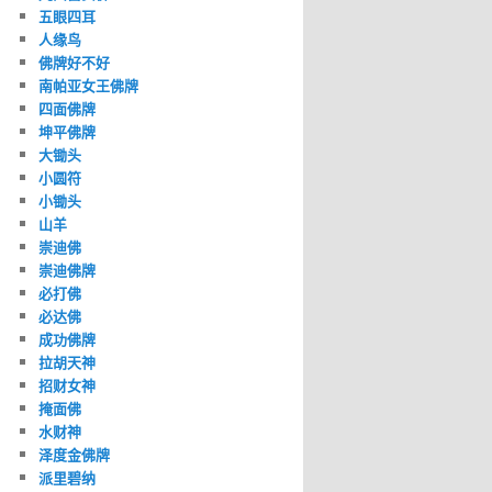
五眼四耳
人缘鸟
佛牌好不好
南帕亚女王佛牌
四面佛牌
坤平佛牌
大锄头
小圆符
小锄头
山羊
崇迪佛
崇迪佛牌
必打佛
必达佛
成功佛牌
拉胡天神
招财女神
掩面佛
水财神
泽度金佛牌
派里碧纳