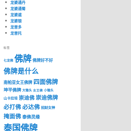
龙婆通丹
龙婆通蜀
龙婆遮
龙婆银
龙普多
龙普托
标签
佛牌
佛牌好不好
七龙佛
佛牌是什么
四面佛牌
南帕亚女王佛牌
坤平佛牌
大锄头
女王佛
小锄头
崇迪佛牌
崇迪佛
山卡拉培
必打佛
必达佛
招财女神
掩面佛
泰佛灵缘
泰国佛牌