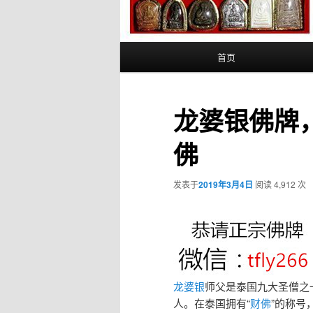
主
首页
页
龙婆银佛牌，
佛
发表于
2019年3月4日
阅读 4,912 次
龙婆银
师父是泰国九大圣僧之
人。在泰国拥有“
财佛
”的称号