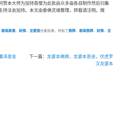
阿赞本大师为加持首僧为此批由众多庙各自制作然后归集
主持法会加持。本文由泰佛灵缘整理，转载请注明。微
、
泰国高僧
、
财佛
、
龙婆银
分类目录，并贴了
佛牌
、
泰国佛牌
、
财佛
、
龙
潘泽度金
下一篇：
龙婆本佛牌，龙婆本崇迪，伏虎罗
汉龙婆本