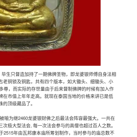
号。毕生只督造加持了一期佛牌圣物，即龙婆银师傅自身法相
古老铜锁及铜匙，共有四个版本，如大锄头、细锄头、小
00多尊，而实际的存世量由于后来督制佛牌的时候有加入作
牌在市值上年年走高。就现在泰国当地的价格来讲已是低
铢的顶级藏品了。
婆银被喻为继2460龙婆银财佛之后最法会阵容最强大。一共在
三次极大型法会, 每一次法会参与的高僧也超过百人之数。
是于2515年由瓦邦康本庙所筹划制作，当时参与的庙总数不