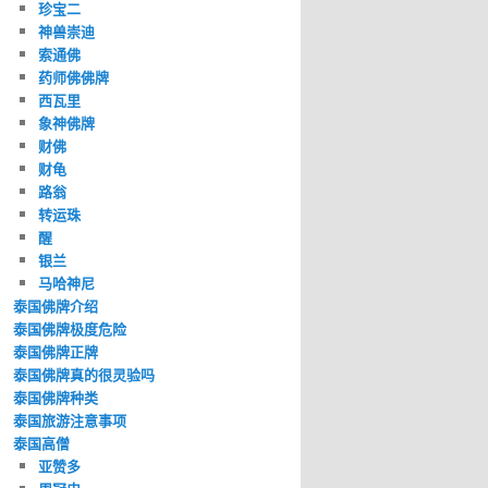
珍宝二
神兽崇迪
索通佛
药师佛佛牌
西瓦里
象神佛牌
财佛
财龟
路翁
转运珠
醒
银兰
马哈神尼
泰国佛牌介绍
泰国佛牌极度危险
泰国佛牌正牌
泰国佛牌真的很灵验吗
泰国佛牌种类
泰国旅游注意事项
泰国高僧
亚赞多