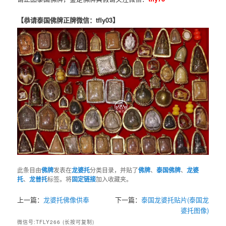
【恭请泰国佛牌正牌微信：tfly03】
此条目由
佛牌
发表在
龙婆托
分类目录，并贴了
佛牌
、
泰国佛牌
、
龙婆
托
、
龙普托
标签。将
固定链接
加入收藏夹。
上一篇：
龙婆托佛像供奉
下一篇：
泰国龙婆托贴片(泰国龙
婆托图像)
微信号:TFLY266 (长按可复制)