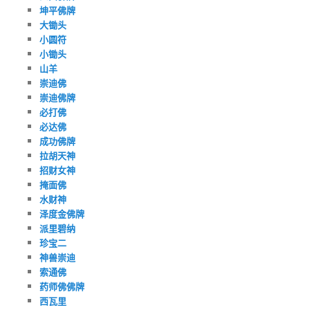
坤平佛牌
大锄头
小圆符
小锄头
山羊
崇迪佛
崇迪佛牌
必打佛
必达佛
成功佛牌
拉胡天神
招财女神
掩面佛
水财神
泽度金佛牌
派里碧纳
珍宝二
神兽崇迪
索通佛
药师佛佛牌
西瓦里