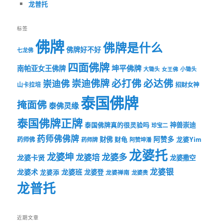
龙普托
标签
佛牌
佛牌是什么
佛牌好不好
七龙佛
四面佛牌
坤平佛牌
南帕亚女王佛牌
大锄头
女王佛
小锄头
必打佛
必达佛
崇迪佛牌
崇迪佛
山卡拉培
招财女神
泰国佛牌
掩面佛
泰佛灵缘
泰国佛牌正牌
神兽崇迪
泰国佛牌真的很灵验吗
珍宝二
药师佛佛牌
财佛
阿赞多
药师佛
财龟
龙婆Yim
药师牌
阿赞坤潘
龙婆托
龙婆坤
龙婆多
龙婆培
龙婆卡贤
龙婆撒空
龙婆银
龙婆术
龙婆班
龙婆登
龙婆添
龙婆禅南
龙婆贵
龙普托
近期文章