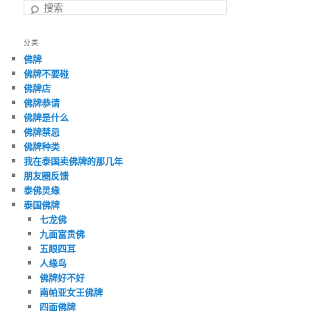
搜
索
分类
佛牌
佛牌不要碰
佛牌店
佛牌恭请
佛牌是什么
佛牌禁忌
佛牌种类
我在泰国卖佛牌的那几年
朋友圈反馈
泰佛灵缘
泰国佛牌
七龙佛
九面富贵佛
五眼四耳
人缘鸟
佛牌好不好
南帕亚女王佛牌
四面佛牌