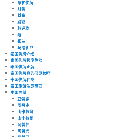
象神佛牌
财佛
财龟
路翁
转运珠
醒
银兰
马哈神尼
泰国佛牌介绍
泰国佛牌极度危险
泰国佛牌正牌
泰国佛牌真的很灵验吗
泰国佛牌种类
泰国旅游注意事项
泰国高僧
亚赞多
周冠史
山卡拉培
山卡拉杨
阿赞仲
阿赞兴