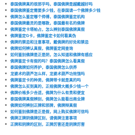
泰国佛牌真的很邪乎吗，泰国佛牌是越戴越好吗
泰国佛牌鉴定需要多少钱，在泰国请一个佛牌多少钱
佛牌怎么鉴定哪个师傅，泰国佛牌鉴定机构
泰国佛牌最灵的是哪款，泰国最有名的佛牌
佛牌鉴定卡塔帕占，怎么辨别泰国佛牌真假
佛牌鉴定G卡，佛牌鉴定卡如何看真伪
佛牌的禁忌和注意事项，戴佛牌的好处和禁忌
佛牌如何辨认真假，佛牌鉴定网查询
如何鉴别佛牌是正是阴，怎么知道和佛牌有感应
佛牌鉴定卡有假的吗？泰国佛牌怎么看真假
泰国佛牌如何养护，泰国佛牌怎么供养
龙婆术的葫芦怎么样，龙婆术葫芦功效强吗
佛牌鉴定卡的种类，佛牌带卡就是真的吗
佛牌怎么买到真的，正规佛牌大概多少钱一个
佛牌价格多少合适，佛牌为什么有贵和便宜
泰国佛牌真假辨别，佛牌怎么能看出商业牌
佛牌如何辨别正牌和邪牌，佛牌辩真假
如何鉴别佛牌是正是假，网上购买佛牌可信吗
佛牌正牌阴佛牌区别，请佛牌注意事项
正牌和阴牌的区别，正牌厉害还是阴牌厉害