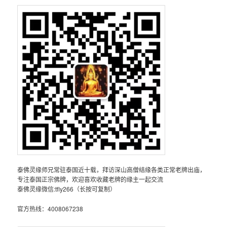
泰佛灵缘师兄常驻泰国近十载，拜访深山高僧结缘各类正常老牌出庙，
专注泰国正宗佛牌，欢迎喜欢收藏老牌的缘主一起交流
泰佛灵缘微信:tfly266（长按可复制）
官方热线：4008067238