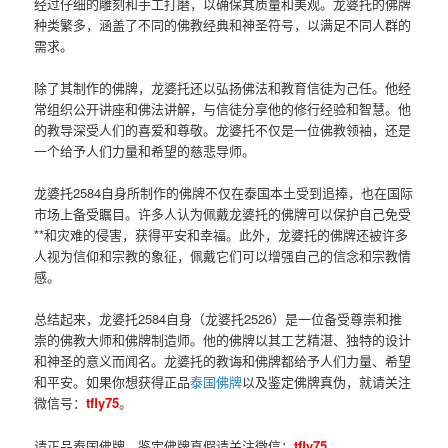
经过仔细的雕刻和手工打磨，以确保其质量和美观。龙婆托的佛牌
种类繁多，涵盖了不同的佛教经典和神圣符号，以满足不同人群的
需求。
除了其制作的佛牌，龙婆托还以弘扬佛法和教育信徒为己任。他经
常组织公开讲座和佛法讲解，与信徒分享他的修行经验和智慧。他
的教导深受人们的喜爱和尊敬。龙婆托不仅是一位佛教领袖，还是
一个给予人们力量和希望的慈悲导师。
龙婆托2584自身所制作的佛牌不仅在泰国本土受到追捧，也在国际
市场上备受瞩目。许多人认为佩戴龙婆托的佛牌可以保护自己免受
**和灾难的侵害，获得平安和幸福。此外，龙婆托的佛牌还被许多
人视为信仰和宗教的象征，佩戴它们可以增强自己的信念和宗教情
感。
总结起来，龙婆托2584自身（龙婆托2526）是一位备受尊崇和推
崇的佛教大师和佛牌制造师。他的佛牌以其工艺精湛、独特的设计
和神圣的意义而闻名。龙婆托的教诲和佛牌都给予人们力量、希望
和平安。如果你想获得正品
泰国佛牌
以及鉴定佛牌真伪，就请关注
微信号：
tfly75
。
请正品泰国佛牌，鉴定佛牌真假请关注微信：
tfly75