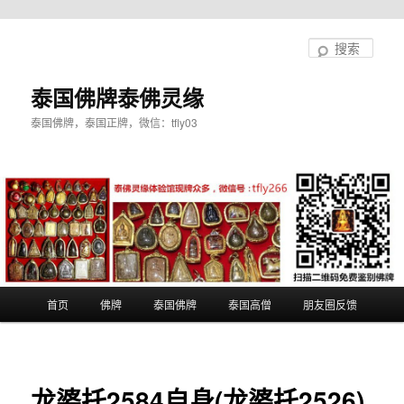
跳
至
搜
主
索
内
泰国佛牌泰佛灵缘
容
泰国佛牌，泰国正牌，微信：tfly03
区
域
主
首页
佛牌
泰国佛牌
泰国高僧
朋友圈反馈
页
龙婆托2584自身(龙婆托2526)