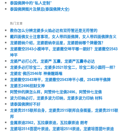
泰国佛牌中的“私人定制”
泰国佛牌图片及禁忌(泰国佛牌大全)
热门文章
教你怎么分辨龙婆多火焰必达有双符管还是无符管的
戴四面佛女士注意事项，女人带四面佛牌，女人带四面佛牌含义
龙婆碧纳介绍，龙婆碧纳幸运星，龙婆碧纳哪个牌最强？
龙婆撒空2543小模坤平，龙婆撒空坤平哪一期好？龙婆撒空2543
坤平
龙婆严必打心咒，龙婆严 瓦囊，龙婆严瓦囊寺必达
龙婆多必打珍宝二，龙婆多2521珍宝二，珍宝二和小圆符一样？
龙婆宏 佛历2546年 神兽醒路嗡
龙婆撒空2543坤平，龙婆撒空2543坤平小模，2543坤平佛牌
龙婆丕2496招财女神
阿赞仲的牌怎么样，阿赞仲七龙佛2496，阿赞仲七龙佛
波力印纳必打，龙婆多波力印纳，龙婆多波力印纳 材料
请泰国佛牌好不好
龙婆贵2515联邦自身，龙婆贵2515联邦自身图鉴，龙婆贵2515联
邦
金属崇迪2562，瓦拉康崇迪，瓦拉康崇迪 朗考
龙婆培2514菩提叶崇迪，龙婆培2514崇迪，龙婆培菩提叶崇迪