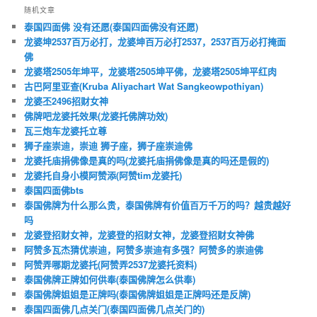
随机文章
泰国四面佛 没有还愿(泰国四面佛没有还愿)
龙婆坤2537百万必打，龙婆坤百万必打2537，2537百万必打掩面
佛
龙婆塔2505年坤平，龙婆塔2505坤平佛，龙婆塔2505坤平红肉
古巴阿里亚查(Kruba Aliyachart Wat Sangkeowpothiyan)
龙婆丕2496招财女神
佛牌吧龙婆托效果(龙婆托佛牌功效)
瓦三炮车龙婆托立尊
狮子座崇迪，崇迪 狮子座，狮子座崇迪佛
龙婆托庙捐佛像是真的吗(龙婆托庙捐佛像是真的吗还是假的)
龙婆托自身小模阿赞添(阿赞tim龙婆托)
泰国四面佛bts
泰国佛牌为什么那么贵，泰国佛牌有价值百万千万的吗？越贵越好
吗
龙婆登招财女神，龙婆登的招财女神，龙婆登招财女神佛
阿赞多瓦杰猜优崇迪，阿赞多崇迪有多强？阿赞多的崇迪佛
阿赞弄哪期龙婆托(阿赞弄2537龙婆托资料)
泰国佛牌正牌如何供奉(泰国佛牌怎么供奉)
泰国佛牌姐姐是正牌吗(泰国佛牌姐姐是正牌吗还是反牌)
泰国四面佛几点关门(泰国四面佛几点关门的)