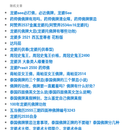
随机文章
龙婆see必打佛，必达佛牌，龙婆See
药师佛佛牌有用吗，药师佛牌清业障，药师佛牌禁忌
阿赞弄2537金属龙婆托(阿赞弄2534m16龙婆托)
龙婆托佛牌大忌(龙婆托佛牌有哪些功效)
龙婆多 2521 西瓦里尊者 花粉版
达玛茹
龙婆托供奉(龙婆托供奉型)
周冠史鬼王，周冠史鬼王价格，周冠史鬼王2490
龙婆洪 大象类人缘膏圣物
龙婆Prasit 2550 药师佛
南帕亚女王佛，南帕亚女王佛牌，南帕亚2514
泰国佛牌的三个禁忌(泰国佛牌的三个禁忌小说)
佛牌的功效，佛牌要一直戴着吗？佛牌有什么好处？
泰国四面佛英文怎么说(泰国四面佛英文怎么说啊)
泰国佛牌真假辨别，怎么鉴定自己佛牌真假
100年龙婆托佛牌功效
瓦当佛历2555三期四面神佛牌编号3243
龙婆托2535自身
泰国佛牌禁忌注意事项，泰国佛牌正牌的不要碰？泰国佛牌分几种
龙婆术大师，龙婆术大师简介，龙婆术寺庙