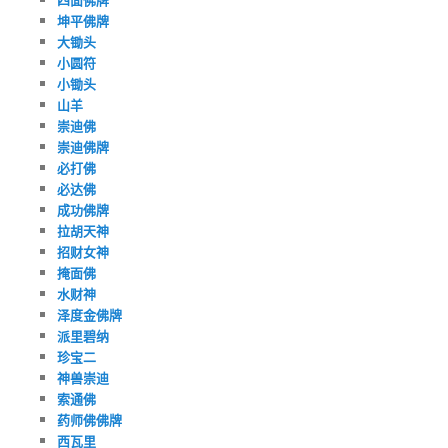
坤平佛牌
大锄头
小圆符
小锄头
山羊
崇迪佛
崇迪佛牌
必打佛
必达佛
成功佛牌
拉胡天神
招财女神
掩面佛
水财神
泽度金佛牌
派里碧纳
珍宝二
神兽崇迪
索通佛
药师佛佛牌
西瓦里