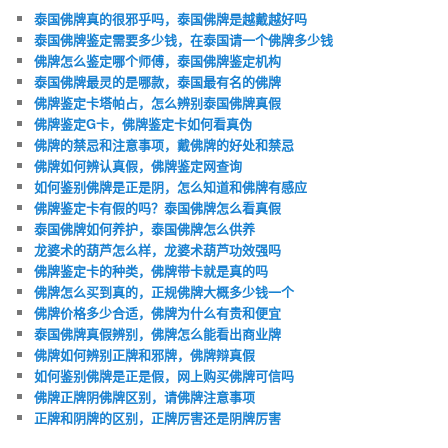
泰国佛牌真的很邪乎吗，泰国佛牌是越戴越好吗
泰国佛牌鉴定需要多少钱，在泰国请一个佛牌多少钱
佛牌怎么鉴定哪个师傅，泰国佛牌鉴定机构
泰国佛牌最灵的是哪款，泰国最有名的佛牌
佛牌鉴定卡塔帕占，怎么辨别泰国佛牌真假
佛牌鉴定G卡，佛牌鉴定卡如何看真伪
佛牌的禁忌和注意事项，戴佛牌的好处和禁忌
佛牌如何辨认真假，佛牌鉴定网查询
如何鉴别佛牌是正是阴，怎么知道和佛牌有感应
佛牌鉴定卡有假的吗？泰国佛牌怎么看真假
泰国佛牌如何养护，泰国佛牌怎么供养
龙婆术的葫芦怎么样，龙婆术葫芦功效强吗
佛牌鉴定卡的种类，佛牌带卡就是真的吗
佛牌怎么买到真的，正规佛牌大概多少钱一个
佛牌价格多少合适，佛牌为什么有贵和便宜
泰国佛牌真假辨别，佛牌怎么能看出商业牌
佛牌如何辨别正牌和邪牌，佛牌辩真假
如何鉴别佛牌是正是假，网上购买佛牌可信吗
佛牌正牌阴佛牌区别，请佛牌注意事项
正牌和阴牌的区别，正牌厉害还是阴牌厉害