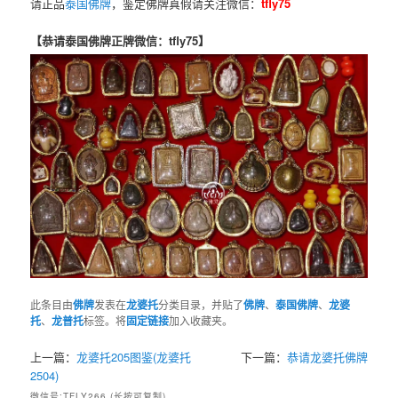
请正品
泰国佛牌
，鉴定佛牌真假请关注微信：
tfly75
【恭请泰国佛牌正牌微信：tfly75】
此条目由
佛牌
发表在
龙婆托
分类目录，并贴了
佛牌
、
泰国佛牌
、
龙婆
托
、
龙普托
标签。将
固定链接
加入收藏夹。
上一篇：
龙婆托205图鉴(龙婆托
下一篇：
恭请龙婆托佛牌
2504)
微信号:TFLY266 (长按可复制)