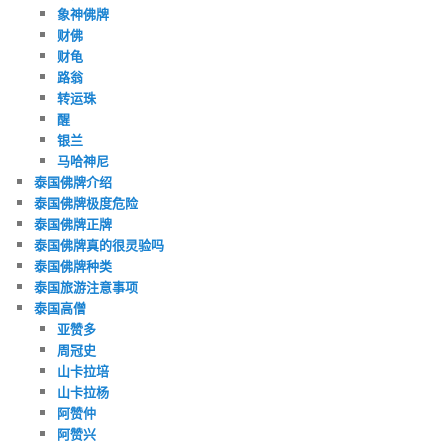
象神佛牌
财佛
财龟
路翁
转运珠
醒
银兰
马哈神尼
泰国佛牌介绍
泰国佛牌极度危险
泰国佛牌正牌
泰国佛牌真的很灵验吗
泰国佛牌种类
泰国旅游注意事项
泰国高僧
亚赞多
周冠史
山卡拉培
山卡拉杨
阿赞仲
阿赞兴