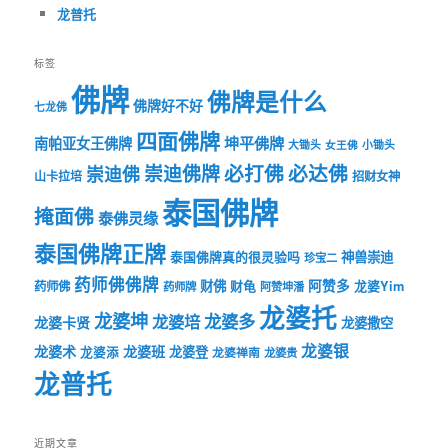
龙普托
标签
佛牌
佛牌是什么
佛牌好不好
七龙佛
四面佛牌
坤平佛牌
南帕亚女王佛牌
大锄头
女王佛
小锄头
必打佛
必达佛
崇迪佛牌
崇迪佛
山卡拉培
招财女神
泰国佛牌
掩面佛
泰佛灵缘
泰国佛牌正牌
神兽崇迪
泰国佛牌真的很灵验吗
珍宝二
药师佛佛牌
财佛
阿赞多
药师佛
财龟
龙婆Yim
药师牌
阿赞坤潘
龙婆托
龙婆坤
龙婆多
龙婆培
龙婆卡贤
龙婆撒空
龙婆银
龙婆术
龙婆班
龙婆登
龙婆添
龙婆禅南
龙婆贵
龙普托
近期文章