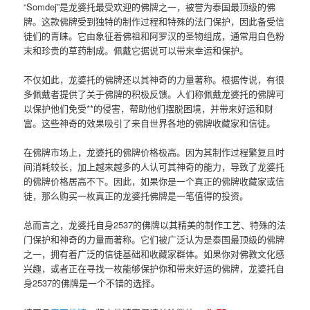
“Somdej”是龙婆托最受欢迎的佛牌之一，被誉为泰国最顶级的佛
牌。这款佛牌受到独特的制作过程和特殊的法门保护，因此备受信
徒们的青睐。它由象征着佛祖和阿罗汉的圣物组成，通常用白色粉
末和珍贵的草药制成。佩戴它据说可以带来幸运和保护。
不仅如此，龙婆托的佛牌还以其神奇的力量著称。根据传说，有很
多佩戴者提供了关于佛牌的积极反馈。人们称佩戴龙婆托的佛牌可
以保护他们免受**的侵害，帮助他们摆脱困境，并带来好运和财
富。这些神奇的效果吸引了来自世界各地的佛牌收藏家和信徒。
在佛牌市场上，龙婆托的佛牌价格极高。因为其制作过程繁复且时
间消耗较长，加上越来越多的人认可其神奇的能力，导致了龙婆托
的佛牌价格居高不下。因此，如果你是一个真正的佛牌收藏家或信
徒，那么购买一枚真正的龙婆托佛牌是一笔值得的投资。
总而言之，龙婆托自身2537的佛牌以其精美的制作工艺、特殊的法
门保护和神奇的力量而著称。它们被广泛认为是泰国最顶级的佛牌
之一，拥有着广泛的信徒基础和收藏家群体。如果你对佛教文化感
兴趣，或者正在寻找一枚能够保护你和带来好运的佛牌，龙婆托自
身2537的佛牌是一个不错的选择。