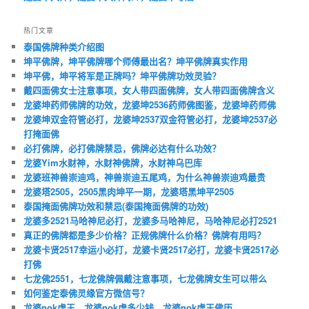
热门文章
泰国佛牌种类介绍图
坤平佛牌，坤平佛牌哪个师傅最出名？坤平佛牌真实作用
坤平佛，坤平将军是正牌吗？坤平佛牌功效灵验？
戴四面佛女士注意事项，女人带四面佛牌，女人带四面佛牌含义
龙婆坤药师佛牌的功效，龙婆坤2536药师佛图鉴，龙婆坤药师佛
龙婆坤双金符管必打，龙婆坤2537双金符管必打，龙婆坤2537必
打掩面佛
必打佛牌，必打佛牌禁忌，佛牌必达有什么功效？
龙婆Yim水财神，水财神佛牌，水财神乌巴库
龙婆班神兽崇迪鸡，神兽崇迪五尾鸡，为什么神兽崇迪鸡最贵
龙婆塔2505，2505黑肉坤平一期，龙婆塔黑坤平2505
泰国掩面佛牌功效和禁忌(泰国掩面佛牌的功效)
龙婆多2521马哈神尼必打，龙婆多马哈神尼，马哈神尼必打2521
真正的佛牌都是多少价格？正规佛牌什么价格？佛牌有用吗？
龙婆卡贤2517幸运小必打，龙婆卡贤2517必打，龙婆卡贤2517必
打佛
七龙佛2551，七龙佛牌佩戴注意事项，七龙佛牌女生可以带么
如何鉴定泰佛灵缘官方微信号？
龙婆nok虎王，龙婆nok虎多少钱，龙婆nok虎王佛历