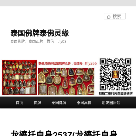
跳
至
搜
主
索
内
泰国佛牌泰佛灵缘
容
泰国佛牌，泰国正牌，微信：tfly03
区
域
主
首页
佛牌
泰国佛牌
泰国高僧
朋友圈反馈
页
龙婆托自身2537(龙婆托自身