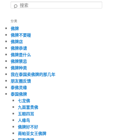
搜
索
分类
佛牌
佛牌不要碰
佛牌店
佛牌恭请
佛牌是什么
佛牌禁忌
佛牌种类
我在泰国卖佛牌的那几年
朋友圈反馈
泰佛灵缘
泰国佛牌
七龙佛
九面富贵佛
五眼四耳
人缘鸟
佛牌好不好
南帕亚女王佛牌
四面佛牌