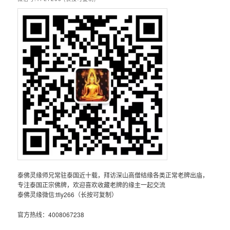
泰佛灵缘师兄常驻泰国近十载，拜访深山高僧结缘各类正常老牌出庙，
专注泰国正宗佛牌，欢迎喜欢收藏老牌的缘主一起交流
泰佛灵缘微信:tfly266（长按可复制）
官方热线：4008067238