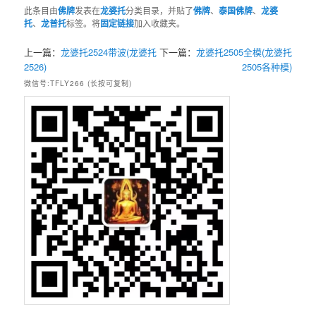
此条目由
佛牌
发表在
龙婆托
分类目录，并贴了
佛牌
、
泰国佛牌
、
龙婆
托
、
龙普托
标签。将
固定链接
加入收藏夹。
上一篇：
龙婆托2524带波(龙婆托
下一篇：
龙婆托2505全模(龙婆托
2526)
2505各种模)
微信号:TFLY266 (长按可复制)