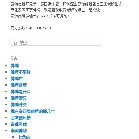
泰佛灵缘师兄常驻泰国近十载，拜访深山高僧结缘各类正常老牌出庙，
专注泰国正宗佛牌，欢迎喜欢收藏老牌的缘主一起交流
泰佛灵缘微信:tfly266（长按可复制）
官方热线：4008067238
搜
索
分类
佛牌
佛牌不要碰
佛牌店
佛牌恭请
佛牌是什么
佛牌禁忌
佛牌种类
我在泰国卖佛牌的那几年
朋友圈反馈
泰佛灵缘
泰国佛牌
七龙佛