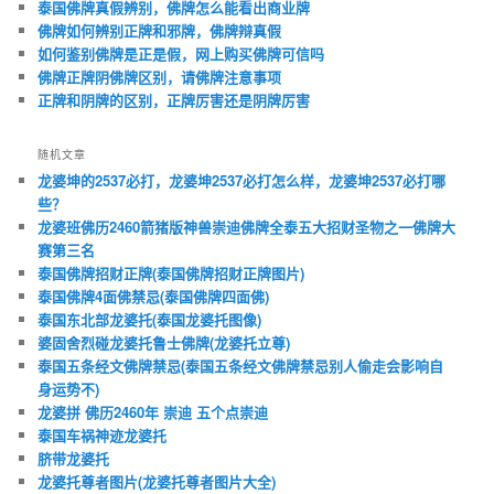
泰国佛牌真假辨别，佛牌怎么能看出商业牌
佛牌如何辨别正牌和邪牌，佛牌辩真假
如何鉴别佛牌是正是假，网上购买佛牌可信吗
佛牌正牌阴佛牌区别，请佛牌注意事项
正牌和阴牌的区别，正牌厉害还是阴牌厉害
随机文章
龙婆坤的2537必打，龙婆坤2537必打怎么样，龙婆坤2537必打哪
些？
龙婆班佛历2460箭猪版神兽崇迪佛牌全泰五大招财圣物之一佛牌大
赛第三名
泰国佛牌招财正牌(泰国佛牌招财正牌图片)
泰国佛牌4面佛禁忌(泰国佛牌四面佛)
泰国东北部龙婆托(泰国龙婆托图像)
婆固舍烈碰龙婆托鲁士佛牌(龙婆托立尊)
泰国五条经文佛牌禁忌(泰国五条经文佛牌禁忌别人偷走会影响自
身运势不)
龙婆拼 佛历2460年 崇迪 五个点崇迪
泰国车祸神迹龙婆托
脐带龙婆托
龙婆托尊者图片(龙婆托尊者图片大全)