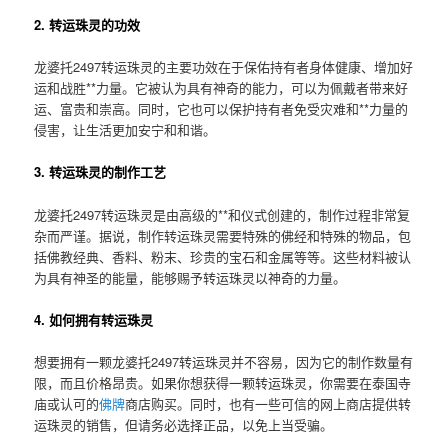
2. 转运珠灵的功效
龙婆托2497转运珠灵的主要功效在于保佑持有者身体健康、增加好
运和战胜**力量。它被认为具有神奇的能力，可以为佩戴者带来好
运、富贵和崇高。同时，它也可以保护持有者免受灾难和**力量的
侵害，让生活更加安宁和和谐。
3. 转运珠灵的制作工艺
龙婆托2497转运珠灵是由高级的**和仪式创建的，制作过程非常复
杂而严谨。据说，制作转运珠灵需要特殊的佛经和特殊的物品，包
括佛教经典、香料、粉末、珍贵的宝石和金属等等。这些材料被认
为具有神圣的能量，能够赐予转运珠灵以神奇的力量。
4. 如何拥有转运珠灵
想要拥有一颗龙婆托2497转运珠灵并不容易，因为它的制作数量有
限，而且价格昂贵。如果你想获得一颗转运珠灵，你需要在泰国寺
庙或认可的
佛牌
商店购买。同时，也有一些可信的网上商店提供转
运珠灵的销售，但请务必选择正品，以免上当受骗。