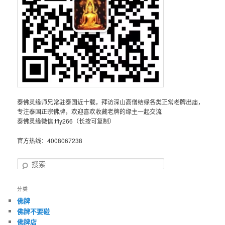
泰佛灵缘师兄常驻泰国近十载，拜访深山高僧结缘各类正常老牌出庙，
专注泰国正宗佛牌，欢迎喜欢收藏老牌的缘主一起交流
泰佛灵缘微信:tfly266（长按可复制）
官方热线：4008067238
搜
索
分类
佛牌
佛牌不要碰
佛牌店