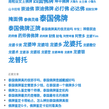
四面佛牌
坤平佛牌
南帕亚女王佛牌
大锄头
女王佛
小锄头
必打佛
必达佛
崇迪佛牌
崇迪佛
山卡拉培
招财女神
泰国佛牌
掩面佛
泰佛灵缘
泰国佛牌正牌
神兽崇迪
泰国佛牌真的很灵验吗
珍宝二
药师佛佛牌
财佛
阿赞多
药师佛
财龟
龙婆Yim
药师牌
阿赞坤潘
龙婆托
龙婆坤
龙婆多
龙婆培
龙婆卡贤
龙婆撒空
龙婆银
龙婆术
龙婆班
龙婆登
龙婆添
龙婆禅南
龙婆贵
龙普托
近期文章
泰国佛牌真的很邪乎吗，泰国佛牌是越戴越好吗
泰国佛牌鉴定需要多少钱，在泰国请一个佛牌多少钱
佛牌怎么鉴定哪个师傅，泰国佛牌鉴定机构
泰国佛牌最灵的是哪款，泰国最有名的佛牌
佛牌鉴定卡塔帕占，怎么辨别泰国佛牌真假
佛牌鉴定G卡，佛牌鉴定卡如何看真伪