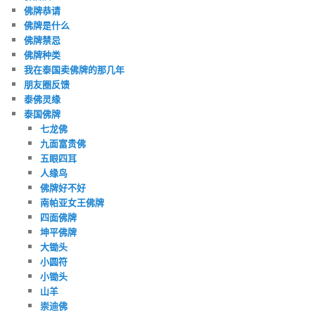
佛牌恭请
佛牌是什么
佛牌禁忌
佛牌种类
我在泰国卖佛牌的那几年
朋友圈反馈
泰佛灵缘
泰国佛牌
七龙佛
九面富贵佛
五眼四耳
人缘鸟
佛牌好不好
南帕亚女王佛牌
四面佛牌
坤平佛牌
大锄头
小圆符
小锄头
山羊
崇迪佛