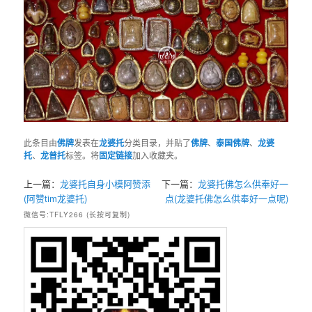
此条目由
佛牌
发表在
龙婆托
分类目录，并贴了
佛牌
、
泰国佛牌
、
龙婆
托
、
龙普托
标签。将
固定链接
加入收藏夹。
上一篇：
龙婆托自身小模阿赞添
下一篇：
龙婆托佛怎么供奉好一
(阿赞tim龙婆托)
点(龙婆托佛怎么供奉好一点呢)
微信号:TFLY266 (长按可复制)