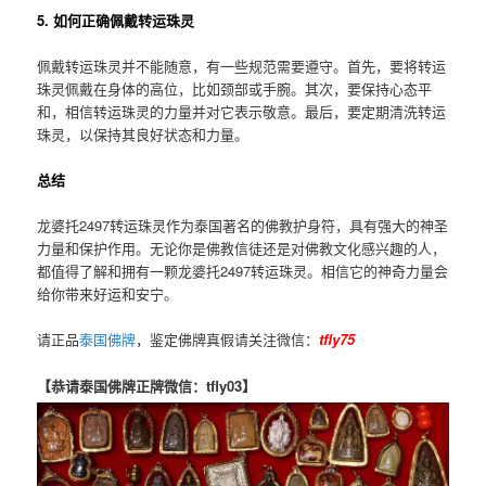
5. 如何正确佩戴转运珠灵
佩戴转运珠灵并不能随意，有一些规范需要遵守。首先，要将转运
珠灵佩戴在身体的高位，比如颈部或手腕。其次，要保持心态平
和，相信转运珠灵的力量并对它表示敬意。最后，要定期清洗转运
珠灵，以保持其良好状态和力量。
总结
龙婆托2497转运珠灵作为泰国著名的佛教护身符，具有强大的神圣
力量和保护作用。无论你是佛教信徒还是对佛教文化感兴趣的人，
都值得了解和拥有一颗龙婆托2497转运珠灵。相信它的神奇力量会
给你带来好运和安宁。
请正品
泰国佛牌
，鉴定佛牌真假请关注微信：
tfly75
【恭请泰国佛牌正牌微信：tfly03】