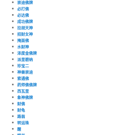
崇迪佛牌
必打佛
必达佛
成功佛牌
拉胡天神
招财女神
掩面佛
水财神
泽度金佛牌
派里碧纳
珍宝二
神兽崇迪
索通佛
药师佛佛牌
西瓦里
象神佛牌
财佛
财龟
路翁
转运珠
醒