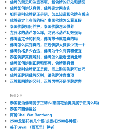
佛牌的禁忌和注意事项，戴佛牌的好处和禁忌
佛牌如何辨认真假，佛牌鉴定网查询
如何鉴别佛牌是正是阴，怎么知道和佛牌有感应
佛牌鉴定卡有假的吗？泰国佛牌怎么看真假
泰国佛牌如何养护，泰国佛牌怎么供养
龙婆术的葫芦怎么样，龙婆术葫芦功效强吗
佛牌鉴定卡的种类，佛牌带卡就是真的吗
佛牌怎么买到真的，正规佛牌大概多少钱一个
佛牌价格多少合适，佛牌为什么有贵和便宜
泰国佛牌真假辨别，佛牌怎么能看出商业牌
佛牌如何辨别正牌和邪牌，佛牌辩真假
如何鉴别佛牌是正是假，网上购买佛牌可信吗
佛牌正牌阴佛牌区别，请佛牌注意事项
正牌和阴牌的区别，正牌厉害还是阴牌厉害
随机文章
泰国花油佛牌属于正牌么(泰国花油佛牌属于正牌么吗)
泰国四面佛曼谷
阿赞Chai Wat Banthong
2508龙婆托有几个模(龙婆托2508各种模)
关于Sivali（西瓦里）尊者