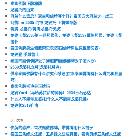
泰国佛牌正牌邪牌
龙婆托的由来
冠兰什么意思？冠兰和佛牌哪个好？泰国五大冠兰之一虎王
阿赞tim 2505 纯银 龙婆托 上将徽章版
佛牌 龙婆托(佛牌龙婆托伏虎)
龙婆卡贤2536第一期药师佛，龙婆卡贤2537藏传药师，龙婆卡贤
擅长
泰国佛牌男生佩戴禁忌表(泰国佛牌男生佩戴禁忌表)
龙婆登 手雕鲁士
泰国四面佛佛牌丢了(泰国四面佛佛牌丢了怎么办)
2539龙婆托立尊(龙婆托尊者)
供奉泰国佛牌有什么讲究和禁忌(供奉泰国佛牌有什么讲究和禁忌
吗)
泰国佛牌崇迪是正牌吗
龙婆Yord（马哈苏拉萨的师傅）2534玉石必达
什么人不能带龙婆托(什么人不能带龙婆托佛)
龙婆爹2519自身
热门文章
佛牌的感应，首次佩戴佛牌，带佛牌用什么链子
泰国五条经文法戒，五条经文法戒真相，泰佛灵缘五条经文法戒