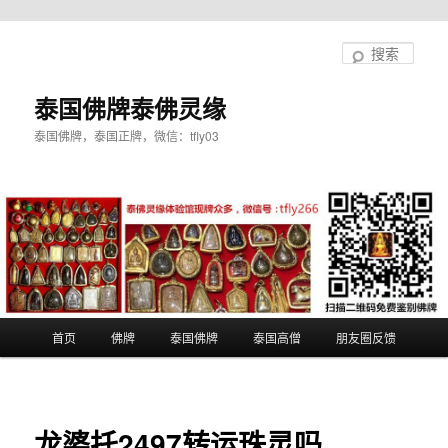
跳
至
搜
主
索
内
泰国佛牌泰佛灵缘
容
泰国佛牌，泰国正牌，微信：tfly03
区
域
主
首页
佛牌
泰国佛牌
泰国高僧
朋友圈反馈
页
龙婆托2497转运珠灵吗