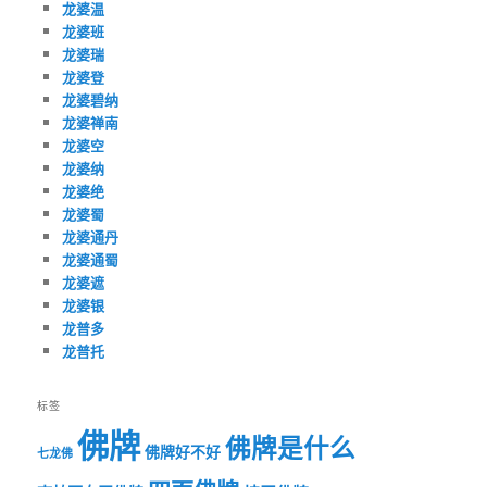
龙婆温
龙婆班
龙婆瑞
龙婆登
龙婆碧纳
龙婆禅南
龙婆空
龙婆纳
龙婆绝
龙婆蜀
龙婆通丹
龙婆通蜀
龙婆遮
龙婆银
龙普多
龙普托
标签
佛牌
佛牌是什么
佛牌好不好
七龙佛