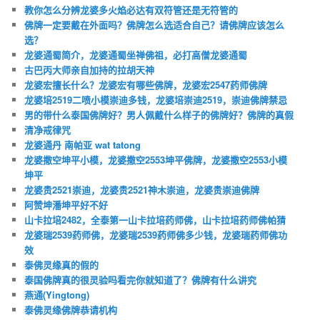
教你怎么分辨龙婆多火焰必达有双符管还是无符管的
佛牌一定要戴在外面吗？佛牌怎么选适合自己？请佛牌应该怎么
选？
龙婆通蜀简介，龙婆通蜀坐禅佛祖，必打高僧龙婆通蜀
古巴丙大师亲自加持的拉胡天神
龙婆宏擅长什么？龙婆宏有哪些佛牌，龙婆宏2547药师佛牌
龙婆培2519二喷小模崇迪多钱，龙婆培崇迪2519，崇迪佛牌禁忌
男的带什么泰国佛牌好？男人佩戴什么样子的佛牌好？佛牌的真假
清净戒律咒
龙婆通丹 南帕亚 wat tatong
龙婆撒空坤平小模，龙婆撒空2553坤平佛牌，龙婆撒空2553小模
坤平
龙婆贵2521崇迪，龙婆贵2521神木崇迪，龙婆贵崇迪佛牌
阿赞坤潘坤平好不好
山卡拉培2482，全泰第一山卡拉培药师佛，山卡拉培药师佛帕猜
龙婆瑞2539药师佛，龙婆瑞2539药师佛多少钱，龙婆瑞药师佛功
效
泰佛灵缘真的假的
泰国佛牌真的很灵验吗看完你就知道了？佛牌有什么讲究
燕通(Yingtong)
泰佛灵缘佛牌恭请机构