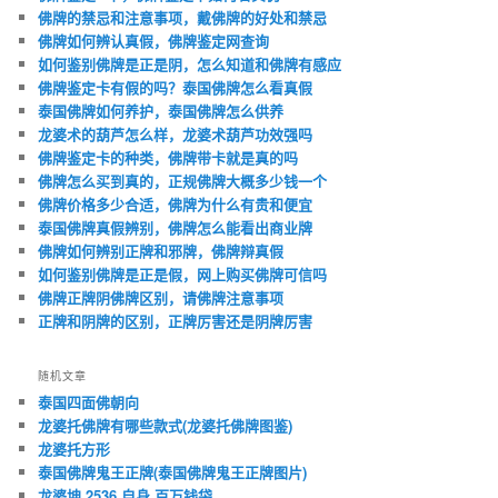
佛牌的禁忌和注意事项，戴佛牌的好处和禁忌
佛牌如何辨认真假，佛牌鉴定网查询
如何鉴别佛牌是正是阴，怎么知道和佛牌有感应
佛牌鉴定卡有假的吗？泰国佛牌怎么看真假
泰国佛牌如何养护，泰国佛牌怎么供养
龙婆术的葫芦怎么样，龙婆术葫芦功效强吗
佛牌鉴定卡的种类，佛牌带卡就是真的吗
佛牌怎么买到真的，正规佛牌大概多少钱一个
佛牌价格多少合适，佛牌为什么有贵和便宜
泰国佛牌真假辨别，佛牌怎么能看出商业牌
佛牌如何辨别正牌和邪牌，佛牌辩真假
如何鉴别佛牌是正是假，网上购买佛牌可信吗
佛牌正牌阴佛牌区别，请佛牌注意事项
正牌和阴牌的区别，正牌厉害还是阴牌厉害
随机文章
泰国四面佛朝向
龙婆托佛牌有哪些款式(龙婆托佛牌图鉴)
龙婆托方形
泰国佛牌鬼王正牌(泰国佛牌鬼王正牌图片)
龙婆坤 2536 自身 百万钱袋