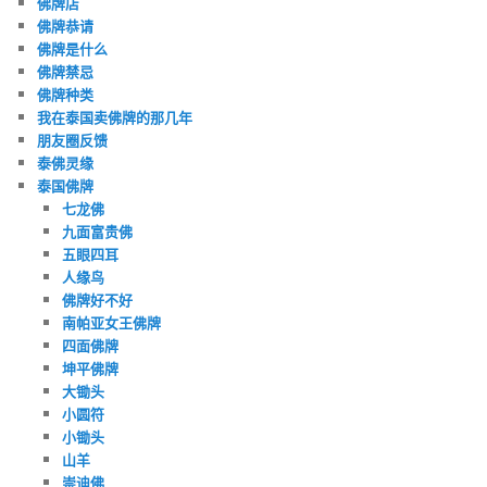
佛牌店
佛牌恭请
佛牌是什么
佛牌禁忌
佛牌种类
我在泰国卖佛牌的那几年
朋友圈反馈
泰佛灵缘
泰国佛牌
七龙佛
九面富贵佛
五眼四耳
人缘鸟
佛牌好不好
南帕亚女王佛牌
四面佛牌
坤平佛牌
大锄头
小圆符
小锄头
山羊
崇迪佛