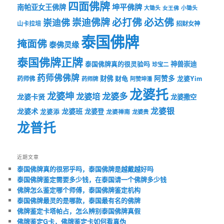
四面佛牌
坤平佛牌
南帕亚女王佛牌
大锄头
女王佛
小锄头
必打佛
必达佛
崇迪佛牌
崇迪佛
山卡拉培
招财女神
泰国佛牌
掩面佛
泰佛灵缘
泰国佛牌正牌
神兽崇迪
泰国佛牌真的很灵验吗
珍宝二
药师佛佛牌
财佛
阿赞多
药师佛
财龟
龙婆Yim
药师牌
阿赞坤潘
龙婆托
龙婆坤
龙婆多
龙婆培
龙婆卡贤
龙婆撒空
龙婆银
龙婆术
龙婆班
龙婆登
龙婆添
龙婆禅南
龙婆贵
龙普托
近期文章
泰国佛牌真的很邪乎吗，泰国佛牌是越戴越好吗
泰国佛牌鉴定需要多少钱，在泰国请一个佛牌多少钱
佛牌怎么鉴定哪个师傅，泰国佛牌鉴定机构
泰国佛牌最灵的是哪款，泰国最有名的佛牌
佛牌鉴定卡塔帕占，怎么辨别泰国佛牌真假
佛牌鉴定G卡，佛牌鉴定卡如何看真伪