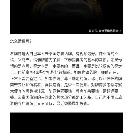
怎么请佛牌？
看牌商是否自己本人去泰国寺庙请牌，有视频最好。商业牌的不
请，义乌产。请佛牌前先了解一下泰国佛牌的基本的常识。如果你
请的是老牌，鉴定卡是一定要有的，而且一定要是比较权威的鉴定
卡。目前泰国4家鉴定机构比较权威。如果你请的牌，师傅还在，
正常不需要鉴定卡，如果你请了尊不确定的牌，你可以让信任的牌
商带去让师傅看看，真假与否，是否一看便知。对牌商多考察考察
太便宜的牌也得注意，毕竟包壳要钱，牌商车票要钱，请翻译要
钱。去泰国旅游的带回来的牌大部分都是工艺品，自己也不用去旅
游的寺庙请牌了又贵又假，最近频繁爆出被查。