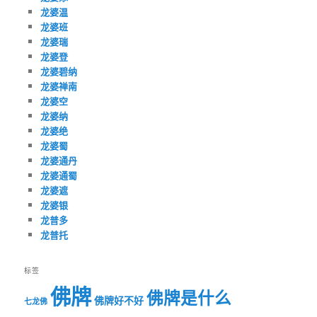
龙婆温
龙婆班
龙婆瑞
龙婆登
龙婆碧纳
龙婆禅南
龙婆空
龙婆纳
龙婆绝
龙婆蜀
龙婆通丹
龙婆通蜀
龙婆遮
龙婆银
龙普多
龙普托
标签
佛牌
佛牌是什么
佛牌好不好
七龙佛