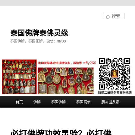
跳
至
搜
主
索
内
泰国佛牌泰佛灵缘
容
泰国佛牌，泰国正牌，微信：tfly03
区
域
主
首页
佛牌
泰国佛牌
泰国高僧
朋友圈反馈
页
必打佛牌功效灵验？必打佛，