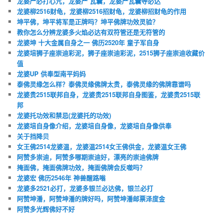
龙婆严必打心咒，龙婆严 瓦囊，龙婆严瓦囊寺必达
龙婆柳2516财龟，龙婆柳2516招财龟，龙婆柳招财龟的作用
坤平佛，坤平将军是正牌吗？坤平佛牌功效灵验？
教你怎么分辨龙婆多火焰必达有双符管还是无符管的
龙婆坤 十大金属自身之一 佛历2520年 童子军自身
龙婆培狮子座崇迪彩泥，狮子座崇迪彩泥，2515狮子座崇迪收藏价
值
龙婆UP 供奉型南平妈妈
泰佛灵缘怎么样？泰佛灵缘佛牌太贵，泰佛灵缘的佛牌靠谱吗
龙婆贵2515联邦自身，龙婆贵2515联邦自身图鉴，龙婆贵2515联
邦
龙婆托功效和禁忌(龙婆托的功效)
龙婆培自身像介绍，龙婆培自身像，龙婆培自身像供奉
关于挡降贝
女王佛2514龙婆温，龙婆温2514女王佛供金，龙婆温女王佛
阿赞多崇迪，阿赞多哪期崇迪好，漂亮的崇迪佛牌
掩面佛，掩面佛牌功效，掩面佛牌会反噬吗？
龙婆宏 佛历2546年 神兽醒路嗡
龙婆多2521必打，龙婆多银兰必达佛，银兰必打
阿赞坤潘，阿赞坤潘的牌好吗，阿赞坤潘邮票泽度金
阿赞多光辉佛好不好