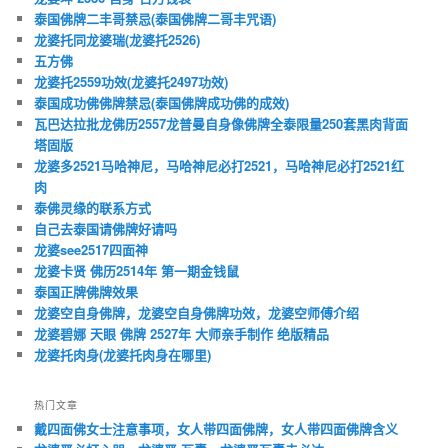
泰国佛牌二丰哥禁忌(泰国佛牌二哥丰咒语)
龙婆托同龙婆瑞(龙婆托2526)
五方佛
龙婆托2559功效(龙婆托2497功效)
泰国成功佛佛牌禁忌(泰国佛牌成功佛的成效)
瓦巴达拉批龙佛历2557龙普曼自身像佛牌全泰限量250套黑肉背面
塔固版
龙婆多2521马哈神尼，马哈神尼必打2521，马哈神尼必打2521红
肉
泰佛灵缘的联系方式
自己去泰国请佛牌好请吗
龙婆see2517四面神
龙婆卡贤 佛历2514年 第一期金钱鼠
泰国正牌佛牌效果
龙婆空自身佛牌，龙婆空自身佛牌功效，龙婆空师傅介绍
龙婆碧娜 天眼 佛牌 2527年 大师亲手制作 绝版精品
龙婆托肉身(龙婆托肉身在哪里)
热门文章
戴四面佛女士注意事项，女人带四面佛牌，女人带四面佛牌含义