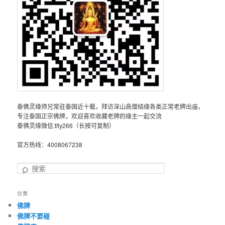
泰佛灵缘师兄常驻泰国近十载，拜访深山高僧结缘各类正常老牌出庙，
专注泰国正宗佛牌，欢迎喜欢收藏老牌的缘主一起交流
泰佛灵缘微信:tfly266（长按可复制）
官方热线：4008067238
搜
索
分类
佛牌
佛牌不要碰