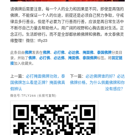
请佛牌后需要注意，每一个人的业力和因果是不同，即使是再强的
佛牌，不能保证一个人的仕途，前提还是必须自己努力争取，守戒
律且多行善业。但是不必要为了行善而行善，应该是再日常生活中
不断尽自己力量去帮助他人。用广阔的视野和心胸去面对生活。正
念正行。生活即修行。而不是全部都依赖佛牌和佛教。本文泰佛灵
缘整理！微信：tfly23
此条目由
佛牌
发表在
佛牌
、
必打佛
、
必达佛
、
掩面佛
、
泰国佛牌
分类目
录，并贴了
佛牌
、
必打佛
、
必达佛
、
掩面佛
、
泰国佛牌
标签。将
固定链
接
加入收藏夹。
上一篇：
必打掩面佛牌功效，泰
下一篇：
必达佛牌谁的好？必达
国佛牌怎么看是正牌？掩面佛真
佛牌价格，为什么佩戴佛牌和你
假辨认
没有感应？
微信号:TFLY266 (长按可复制)