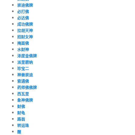
崇迪佛牌
必打佛
必达佛
成功佛牌
拉胡天神
招财女神
掩面佛
水财神
泽度金佛牌
派里碧纳
珍宝二
神兽崇迪
索通佛
药师佛佛牌
西瓦里
象神佛牌
财佛
财龟
路翁
转运珠
醒