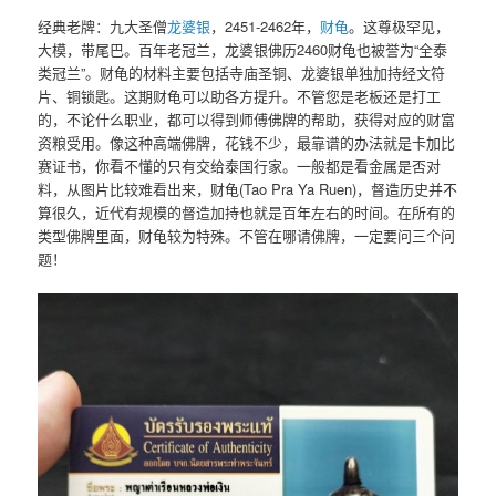
经典老牌：九大圣僧
龙婆银
，2451-2462年，
财龟
。这尊极罕见，
大模，带尾巴。百年老冠兰，龙婆银佛历2460财龟也被誉为“全泰
类冠兰”。财龟的材料主要包括寺庙圣铜、龙婆银单独加持经文符
片、铜锁匙。这期财龟可以助各方提升。不管您是老板还是打工
的，不论什么职业，都可以得到师傅佛牌的帮助，获得对应的财富
资粮受用。像这种高端佛牌，花钱不少，最靠谱的办法就是卡加比
赛证书，你看不懂的只有交给泰国行家。一般都是看金属是否对
料，从图片比较难看出来，财龟(Tao Pra Ya Ruen)，督造历史并不
算很久，近代有规模的督造加持也就是百年左右的时间。在所有的
类型佛牌里面，财龟较为特殊。不管在哪请佛牌，一定要问三个问
题！