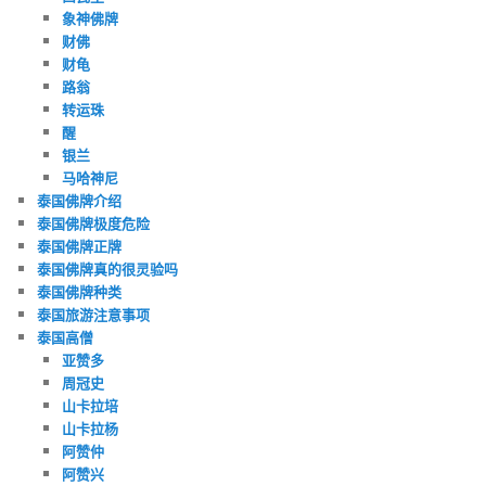
象神佛牌
财佛
财龟
路翁
转运珠
醒
银兰
马哈神尼
泰国佛牌介绍
泰国佛牌极度危险
泰国佛牌正牌
泰国佛牌真的很灵验吗
泰国佛牌种类
泰国旅游注意事项
泰国高僧
亚赞多
周冠史
山卡拉培
山卡拉杨
阿赞仲
阿赞兴