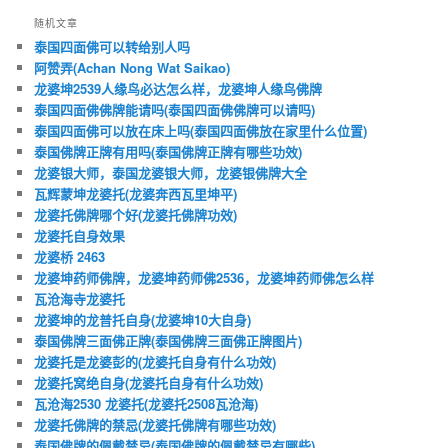
随机文章
泰国四面佛可以转给别人吗
阿赞弄(Achan Nong Wat Saikao)
龙婆坤2539人缘鸟必达怎么样，龙婆坤人缘鸟佛牌
泰国四面佛佛牌能请吗(泰国四面佛佛牌可以请吗)
泰国四面佛可以放在床上吗(泰国四面佛放在家里什么位置)
泰国佛牌正牌有用吗(泰国佛牌正牌有哪些功效)
龙婆银大师，泰国龙婆银大师，龙婆银佛牌大全
瓦辉蒙坤龙婆托(龙婆奔西瓦里坤平)
龙婆托佛牌哪个好(龙婆托佛牌功效)
龙婆托自身效果
龙婆桥 2463
龙婆坤药师佛牌，龙婆坤药师佛2536，龙婆坤药师佛怎么样
瓦沧海寺龙婆托
龙婆坤的龙普托自身(龙婆坤10大自身)
泰国佛牌三面佛正牌(泰国佛牌三面佛正牌图片)
龙婆托是龙婆彭的(龙婆托自身有什么功效)
龙婆托窝绝自身(龙婆托自身有什么功效)
瓦沧海2530 龙婆托(龙婆托2508瓦沧海)
龙婆托佛牌的禁忌(龙婆托佛牌有哪些功效)
泰国佛牌的佩戴禁忌(泰国佛牌的佩戴禁忌有哪些)