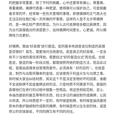
的把握非常重要，除了平时的佩戴，心中还要常有佛心，尊重佛，
尊重佛牌。佛牌代表着一种愿望，使得佛可以保护自己，可是佩戴
者非常的坏，经常做一些伤天害理的事情，即使佛牌的正气再大也
无法压抑住我们每一天所做的坏事情，这样的人是不允许带佛牌
的，是一种比较严肃的禁忌。为什么古代老牌很多都比新牌贵，因
为古代高僧面对的诱惑更少，加持佛牌时间更长，心更诚，所以佛
牌效力也更好。
好佛牌。需由“好高僧”进行督造。如何基本地调查该位制造的高僧
是否够好？首先，需要询问当地善信。若是真正的好高僧，一定会
有不少当地的善信崇拜他。需要经过“好的督造仪式”而完成。也就
是说，督造的每一阶段过程，都需按照传统的制造方法，而且此过
程，皆需由高僧亲自管理而督作。必须具有 “ 好的目的 ”。也就是
说，制作与出售所赚来的金钱，应该使用于利益众生与功德之事。
有时候大家会纠结材质，其实这个不是决定圣物好坏的因素，谁都
不会说粉牌不如金属牌这样的话，只是材质不同寓意不同。泰国的
高僧他们在修行的过程中搜集一些物品，将这些例如花粉、泥土、
寺庙改建前的屋瓦等等的东西，经过多日的诵经制作成佛牌，让民
众供请，所以材质是不一定的，有时候是粉牌，有时候是庙改建将
原本的香炉融掉制作成新的佛牌，有时候是师父往生前的钵，或是
师父的衣钵袈裟，不同的牌又有不同的向往。