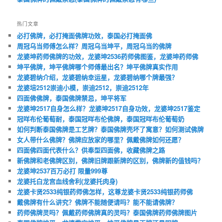
热门文章
必打佛牌，必打掩面佛牌功效，泰国必打掩面佛
周冠乌当师傅怎么样？周冠乌当坤平，周冠乌当的佛牌
龙婆坤药师佛牌的功效，龙婆坤2536药师佛图鉴，龙婆坤药师佛
坤平佛牌，坤平佛牌哪个师傅最出名？坤平佛牌真实作用
龙婆碧纳介绍，龙婆碧纳幸运星，龙婆碧纳哪个牌最强？
龙婆培2512崇迪小模，崇迪2512，崇迪2512年
四面佛佛牌，泰国佛牌禁忌，坤平将军
龙婆坤2517自身怎么样？龙婆坤2517自身功效，龙婆坤2517鉴定
冠咩布伦葡萄耐，泰国冠咩布伦佛牌，泰国冠咩布伦葡萄奶
如何判断泰国佛牌是工艺牌？泰国佛牌壳坏了寓意？如何测试佛牌
女人带什么佛牌？佛牌应放家的哪里？佩戴佛牌如何还愿？
四面佛四面代表什么？供奉型四面佛，收藏佛牌之路
新佛牌和老佛牌区别，佛牌旧牌跟新牌的区别，佛牌新的值钱吗？
龙婆坤2537百万必打 限量999尊
龙婆托白龙宫血线舍利(龙婆托肉身)
龙婆卡贤2533纯银药师佛怎样，这尊龙婆卡贤2533纯银药师佛
戴佛牌有什么讲究？佛牌不能随便请吗？能不能请佛牌？
药师佛牌灵吗？佩戴药师佛牌真的灵吗？泰国佛牌药师佛牌图片