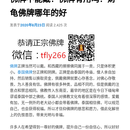
龟佛牌哪年的好
发表于
2020年8月23日
阅读 2,425 次
佛牌
正牌当然可以戴。和西藏的擦擦佛同属于一类，只是体积更
小。
泰国佛牌
分正牌和阴牌。正牌是由泰国的寺庙，僧人亲自加
持，然后销售以换取资金，佩戴佛牌就要心存善念，对佛心存敬
畏，为人善良有信。佛牌有很多种类，品相不同的，但是佩戴的注
意点和禁忌相同。佛教传入东南亚，最早的地区是在今日下缅甸卑
谬或泰国中部之佛统。泰国人对佛教文化有着很深厚的感情，爱戴
有加，无一例外的老大幼小都会带着佛牌。泰国相信佛，可以规范
自己，也会获得祝福。所以才信仰佛牌的慈悲和愿力，借此化解世
上的仇恨恩怨，带来光明与幸福。
许多人在希望得到一尊好的佛牌，提升自己一份自信心，所以好好