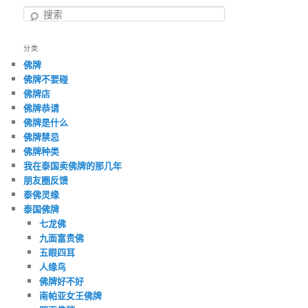
搜
索
分类
佛牌
佛牌不要碰
佛牌店
佛牌恭请
佛牌是什么
佛牌禁忌
佛牌种类
我在泰国卖佛牌的那几年
朋友圈反馈
泰佛灵缘
泰国佛牌
七龙佛
九面富贵佛
五眼四耳
人缘鸟
佛牌好不好
南帕亚女王佛牌