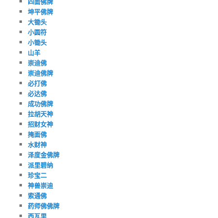
四面佛牌
坤平佛牌
大锄头
小圆符
小锄头
山羊
崇迪佛
崇迪佛牌
必打佛
必达佛
成功佛牌
拉胡天神
招财女神
掩面佛
水财神
泽度金佛牌
派里碧纳
珍宝二
神兽崇迪
索通佛
药师佛佛牌
西瓦里