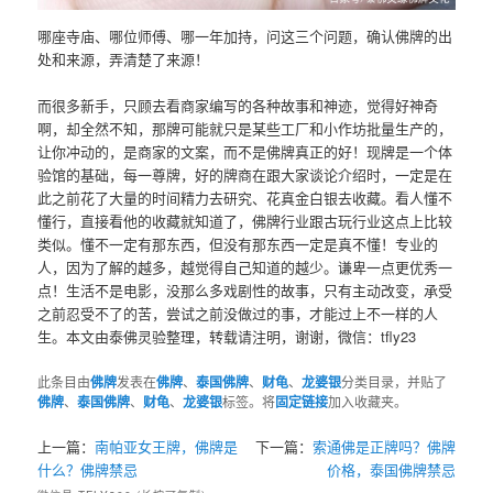
哪座寺庙、哪位师傅、哪一年加持，问这三个问题，确认佛牌的出
处和来源，弄清楚了来源！
而很多新手，只顾去看商家编写的各种故事和神迹，觉得好神奇
啊，却全然不知，那牌可能就只是某些工厂和小作坊批量生产的，
让你冲动的，是商家的文案，而不是佛牌真正的好！现牌是一个体
验馆的基础，每一尊牌，好的牌商在跟大家谈论介绍时，一定是在
此之前花了大量的时间精力去研究、花真金白银去收藏。看人懂不
懂行，直接看他的收藏就知道了，佛牌行业跟古玩行业这点上比较
类似。懂不一定有那东西，但没有那东西一定是真不懂！专业的
人，因为了解的越多，越觉得自己知道的越少。谦卑一点更优秀一
点！生活不是电影，没那么多戏剧性的故事，只有主动改变，承受
之前忍受不了的苦，尝试之前没做过的事，才能过上不一样的人
生。本文由泰佛灵验整理，转载请注明，谢谢，微信：tfly23
此条目由
佛牌
发表在
佛牌
、
泰国佛牌
、
财龟
、
龙婆银
分类目录，并贴了
佛牌
、
泰国佛牌
、
财龟
、
龙婆银
标签。将
固定链接
加入收藏夹。
上一篇：
南帕亚女王牌，佛牌是
下一篇：
索通佛是正牌吗？佛牌
什么？佛牌禁忌
价格，泰国佛牌禁忌