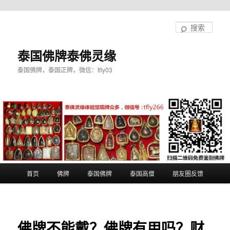
跳
至
搜
主
索
内
泰国佛牌泰佛灵缘
容
泰国佛牌，泰国正牌，微信：tfly03
区
域
主
首页
佛牌
泰国佛牌
泰国高僧
朋友圈反馈
页
佛牌不能戴？佛牌有用吗？财