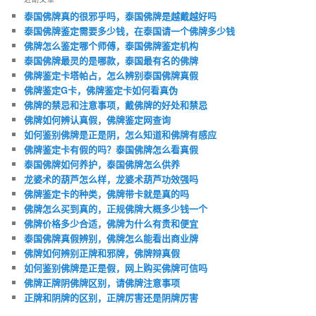
泰国佛牌真的很邪乎吗，泰国佛牌是越戴越好吗
泰国佛牌鉴定需要多少钱，在泰国请一个佛牌多少钱
佛牌怎么鉴定哪个师傅，泰国佛牌鉴定机构
泰国佛牌最灵的是哪款，泰国最有名的佛牌
佛牌鉴定卡塔帕占，怎么辨别泰国佛牌真假
佛牌鉴定G卡，佛牌鉴定卡如何看真伪
佛牌的禁忌和注意事项，戴佛牌的好处和禁忌
佛牌如何辨认真假，佛牌鉴定网查询
如何鉴别佛牌是正是阴，怎么知道和佛牌有感应
佛牌鉴定卡有假的吗？泰国佛牌怎么看真假
泰国佛牌如何养护，泰国佛牌怎么供养
龙婆术的葫芦怎么样，龙婆术葫芦功效强吗
佛牌鉴定卡的种类，佛牌带卡就是真的吗
佛牌怎么买到真的，正规佛牌大概多少钱一个
佛牌价格多少合适，佛牌为什么有贵和便宜
泰国佛牌真假辨别，佛牌怎么能看出商业牌
佛牌如何辨别正牌和邪牌，佛牌辩真假
如何鉴别佛牌是正是假，网上购买佛牌可信吗
佛牌正牌阴佛牌区别，请佛牌注意事项
正牌和阴牌的区别，正牌厉害还是阴牌厉害