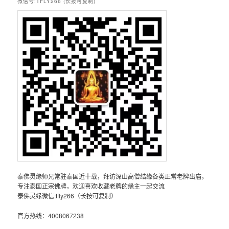
微信号:TFLY266 (长按可复制)
泰佛灵缘师兄常驻泰国近十载，拜访深山高僧结缘各类正常老牌出庙，
专注泰国正宗佛牌，欢迎喜欢收藏老牌的缘主一起交流
泰佛灵缘微信:tfly266（长按可复制）
官方热线：4008067238