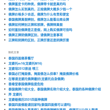
佛牌鉴定卡的种类，佛牌带卡就是真的吗
佛牌怎么买到真的，正规佛牌大概多少钱一个
佛牌价格多少合适，佛牌为什么有贵和便宜
泰国佛牌真假辨别，佛牌怎么能看出商业牌
佛牌如何辨别正牌和邪牌，佛牌辩真假
如何鉴别佛牌是正是假，网上购买佛牌可信吗
佛牌正牌阴佛牌区别，请佛牌注意事项
正牌和阴牌的区别，正牌厉害还是阴牌厉害
随机文章
泰国四面佛茶餐厅
龙婆托m16(龙婆托M16)
龙婆培2512崇迪 喷三
泰国必打掩面佛，掩面佛怎么供奉？掩面佛牌价格
在哪请龙婆托佛牌最好(龙婆托自身佛牌)
善缘堂泰国佛牌极度危险
泰国佛牌介绍大全，泰国佛牌名称介绍大全，泰国的各种佛牌介绍
弄 龙婆托
龙婆碰佛历2531四面神佛牌
泰国四面佛能请回家吗(泰国四面佛可以请吗)
泰国佛牌怎么看真假？泰国佛牌辨别真假，佛牌可以让别人帮请