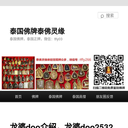
跳
至
搜
主
索
内
泰国佛牌泰佛灵缘
容
泰国佛牌，泰国正牌，微信：tfly03
区
域
主
首页
佛牌
泰国佛牌
泰国高僧
朋友圈反馈
页
龙婆doo介绍，龙婆doo2532