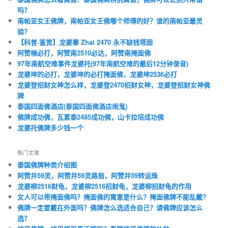
吗？
南帕亚女王佛牌，南帕亚女王佛哪个师傅的好？谁的南帕亚最灵
验？
【科普·鉴赏】龙婆寨 Zhai 2470 永不缺钱塔固
阿赞楠必打，阿赞南2510必达，阿赞南掩面佛
97年南航空难事件龙婆托(97年南航空难的最后12分钟录音)
龙婆坤的必打，龙婆坤的必打掩面佛，龙婆坤2536必打
龙婆登招财女神怎么样，龙婆登2470招财女神，龙婆登招财女神佛
牌
泰国四面佛酒店(泰国四面佛酒店闹鬼)
佛牌成功佛，瓦素泰2485成功佛，山卡拉培成功佛
龙婆托佛牌多少钱一个
热门文章
泰国佛牌种类介绍图
阿赞并59灵，阿赞并59灵路翁，阿赞并59转运珠
龙婆柳2516财龟，龙婆柳2516招财龟，龙婆柳招财龟的作用
女人可以带掩面佛吗？掩面佛的寓意是什么？掩面佛牌不能乱戴？
佛牌一定要戴在外面吗？佛牌怎么选适合自己？请佛牌应该怎么
选？