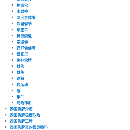
掩面佛
水财神
泽度金佛牌
派里碧纳
珍宝二
神兽崇迪
索通佛
药师佛佛牌
西瓦里
象神佛牌
财佛
财龟
路翁
转运珠
醒
银兰
马哈神尼
泰国佛牌介绍
泰国佛牌极度危险
泰国佛牌正牌
泰国佛牌真的很灵验吗