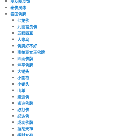
朋友圈反馈
泰佛灵缘
泰国佛牌
七龙佛
九面富贵佛
五眼四耳
人缘鸟
佛牌好不好
南帕亚女王佛牌
四面佛牌
坤平佛牌
大锄头
小圆符
小锄头
山羊
崇迪佛
崇迪佛牌
必打佛
必达佛
成功佛牌
拉胡天神
招财女神