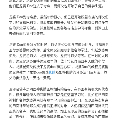
从此之后，龙婆 Doo便由他的祖母以及姐姐抚养，在长大一点后，
他们把龙婆 Doo送去了寺庙，而师父也开始了自己的佛学生涯。
龙婆 Doo到寺庙后，虽然年龄很小，但已经开始跟着寺庙的师父们
学习经文和巴利文，随着年龄的增长，师父也开始向周边的许多寺
庙的师父学习佛法，并且经常去到各地寺庙去学习禅坐，到深山上
去修行而后又回到寺庙。
龙婆 Doo师父21岁的时候，师父正式受比丘戒成为比丘，并拜著名
圣僧龙婆昆师父为师，后来师父还跟随多位名师学法，包括龙婆恩
师父、龙婆初师父、龙婆惹师父、龙婆袍师父等等。在当时的大城
府，师父是众多住持师父眼里的一位非常认真而且有天赋的小僧
人。龙婆昆师父传授了龙婆doo“禅定心法”，龙婆Doo的叔叔龙婆袍
师父也教导了龙婆doo督造
佛牌
及加持佛牌的诸多法门及方法，师
父的佛法修为一天比一天高。
瓦沙及佛寺是四面神佛牌圣物加持的名寺，在泰国有着很大的代表
性，很多年轻僧人的四面神法门都是在这里学习的，比如在世四面
神制作名师龙婆禅南就在那里学习的四面神法门。瓦沙及每次督造
的四面神圣物都会成为善信追捧的对象，人们相信这所四面神法门
正统的名寺，也相信这里的高僧，加上瓦沙及的四面神设计都很精
美（近代），所以相当受佛牌收藏界的欢迎。龙婆路高僧的四面神