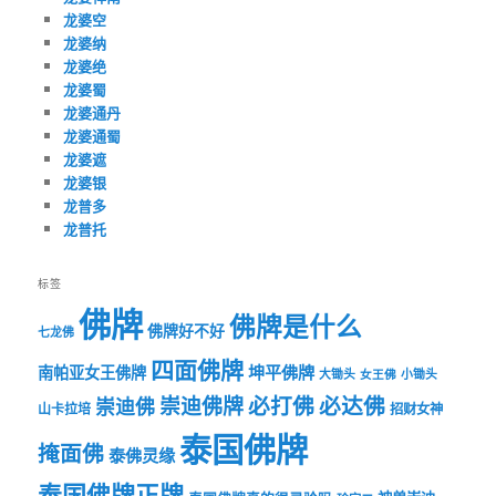
龙婆空
龙婆纳
龙婆绝
龙婆蜀
龙婆通丹
龙婆通蜀
龙婆遮
龙婆银
龙普多
龙普托
标签
佛牌
佛牌是什么
佛牌好不好
七龙佛
四面佛牌
坤平佛牌
南帕亚女王佛牌
大锄头
女王佛
小锄头
必打佛
必达佛
崇迪佛牌
崇迪佛
山卡拉培
招财女神
泰国佛牌
掩面佛
泰佛灵缘
泰国佛牌正牌