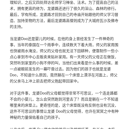
理知识，之后又四处拜访名师学习禅坐、法术。为了提高自己的法
术，拥有更高的修为，龙婆路还进行了很久的深山、森林的修行。
最后，学有所成，龙婆路才回到自己的寺庙开始跟他的师父学习督
造、加持圣物的方法，最后龙婆路高僧则成为了大城府瓦沙及佛寺
的主持。
当龙婆Doo还是婴儿的时候，在他的身上曾经发生了一件神奇的
事，当年的泰国在一个雨季中，连续数天下着大雨，师父的家周围
也快被雨水淹没，师父的父母也就无法下田耕种，便靠制作一些小
点心拿到市中心去贩卖来贴补家用。有一天师父的父母正在做饭，
突然听到家里的小狗不停的叫，当他们出来看是什么事的时候，差
一点被眼前发生的一幕吓昏过去。因为他们的孩子也就是龙婆
Doo，不知道什么原因，竟然躺在一个床垫上漂浮在河面上，师父
的父亲马上冲上前去把师父抱起带回家中。
对于这件事，龙婆Doo的父母都觉得非常不可思议，一个连走路都
不会的小婴儿，怎么会突然跑到河里去了？而且是躺在一个不知道
哪里来的床垫上。更奇怪的是，这个床垫既没有反侧也没有沉没，
这件不可思议的事情让龙婆 Doo的父母觉得，也许在冥冥之中有种
神秘的力量保佑着自己的孩子。