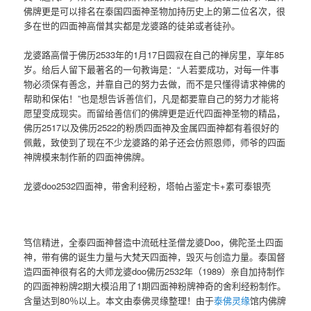
佛牌更是可以排名在泰国四面神圣物加持历史上的第二位名次，很
多在世的四面神高僧其实都是龙婆路的徒弟或者徒孙。
龙婆路高僧于佛历2533年的1月17日圆寂在自己的禅房里，享年85
岁。给后人留下最著名的一句教诲是：“人若要成功，对每一件事
物必须保有善念，并靠自己的努力去做，而不是只懂得请求神佛的
帮助和保佑！”也是想告诉善信们，凡是都要靠自己的努力才能将
愿望变成现实。而留给善信们的佛牌更是近代四面神圣物的精品，
佛历2517以及佛历2522的粉质四面神及金属四面神都有着很好的
佩戴，致使到了现在不少龙婆路的弟子还会仿照恩师，师爷的四面
神牌模来制作新的四面神佛牌。
龙婆doo2532四面神，带舍利经粉，塔帕占鉴定卡+素可泰银壳
笃信精进，全泰四面神督造中流砥柱圣僧龙婆Doo，佛陀圣土四面
神，带有佛的诞生力量与大梵天四面神，毁灭与创造力量。泰国督
造四面神很有名的大师龙婆doo佛历2532年（1989）亲自加持制作
的四面神粉牌2期大模沿用了1期四面神粉牌神奇的舍利经粉制作。
含量达到80％以上。本文由泰佛灵缘整理！由于
泰佛灵缘
馆内佛牌