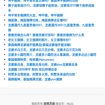
坤平佛牌，坤平将军是正牌吗？泰国坤平佛牌的功效
狮子座崇迪2515，龙婆培狮子座崇迪，龙婆培2515狮子座崇迪版
本
坤平将军佛牌的大忌，坤平佛，坤平佛牌
掩面佛，掩面佛牌功效，掩面佛牌会反噬吗？
龙婆通丹九面富贵佛2551，龙婆通丹2551九面富贵佛，九面富贵
佛
泰佛灵缘怎么样？泰佛灵缘可信吗？泰佛灵缘牌为什么贵
老女王佛牌，女王佛牌的照片，女王佛哪年好？
泰国佛牌龙婆瑞手链禁忌(泰国龙婆瑞手链详解)
龙婆术白兰花，龙婆术白兰花价格，龙婆术白兰花功效
龙婆多小圆符简介，龙婆多小圆符怎么看真假，龙婆多必达小圆符
泰国佛牌种类：哈努曼(Hanuman)
龙婆敢自身，龙婆敢自身功效，龙婆doo龙婆敢自身
龙婆醒 2555坤平 粉肉 背后师傅自身
阿赞多出塔崇迪，阿赞多大师，阿赞多崇迪的功效
佛牌猴神，泰国佛牌灵猴，龙婆yim佛牌
版权所有
泰佛灵缘
微信号：tfly22