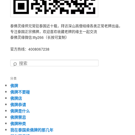
泰佛灵缘师兄常驻泰国近十载，拜访深山高僧结缘各类正常老牌出庙，
专注泰国正宗佛牌，欢迎喜欢收藏老牌的缘主一起交流
泰佛灵缘微信:tfly266（长按可复制）
官方热线：4008067238
搜
索
分类
佛牌
佛牌不要碰
佛牌店
佛牌恭请
佛牌是什么
佛牌禁忌
佛牌种类
我在泰国卖佛牌的那几年