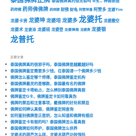
神兽崇迪
泰国佛牌真的很灵验吗
珍宝二
药师佛佛牌
财佛
阿赞多
药师佛
财龟
龙婆Yim
药师牌
阿赞坤潘
龙婆托
龙婆坤
龙婆多
龙婆培
龙婆卡贤
龙婆撒空
龙婆银
龙婆术
龙婆班
龙婆登
龙婆添
龙婆禅南
龙婆贵
龙普托
近期文章
泰国佛牌真的很邪乎吗，泰国佛牌是越戴越好吗
泰国佛牌鉴定需要多少钱，在泰国请一个佛牌多少钱
佛牌怎么鉴定哪个师傅，泰国佛牌鉴定机构
泰国佛牌最灵的是哪款，泰国最有名的佛牌
佛牌鉴定卡塔帕占，怎么辨别泰国佛牌真假
佛牌鉴定G卡，佛牌鉴定卡如何看真伪
佛牌的禁忌和注意事项，戴佛牌的好处和禁忌
佛牌如何辨认真假，佛牌鉴定网查询
如何鉴别佛牌是正是阴，怎么知道和佛牌有感应
佛牌鉴定卡有假的吗？泰国佛牌怎么看真假
泰国佛牌如何养护，泰国佛牌怎么供养
龙婆术的葫芦怎么样，龙婆术葫芦功效强吗