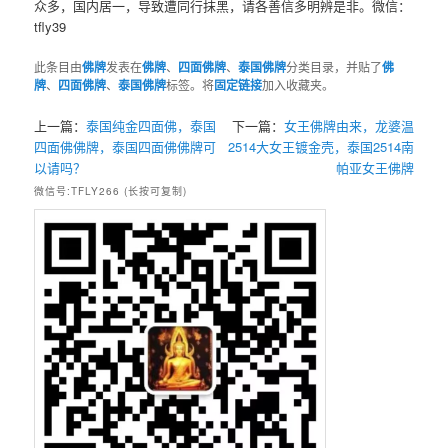
众多，国内居一，导致遭同行抹黑，请各善信多明辨是非。微信：
tfly39
此条目由
佛牌
发表在
佛牌
、
四面佛牌
、
泰国佛牌
分类目录，并贴了
佛
牌
、
四面佛牌
、
泰国佛牌
标签。将
固定链接
加入收藏夹。
上一篇：
泰国纯金四面佛，泰国
下一篇：
女王佛牌由来，龙婆温
四面佛佛牌，泰国四面佛佛牌可
2514大女王镀金壳，泰国2514南
以请吗？
帕亚女王佛牌
微信号:TFLY266 (长按可复制)